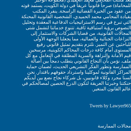
للمحاماة) صرحاً قانونياً عريقاً في دولة الكويت، يستمد قوته
من عقود من الخبرة القضائية الراسخة. ينفرد المكتب
بقيادة المحامي محمد الحميدي، الشخصية القانونية المحنكة
التي تبرع في رسم الاستراتيجيات الدفاعية المعقدة وتحليل
النصوص برؤية استباقية ثاقبة. تتنوع خدماتنا لتشمل شتى
المجالات القانونية، من قضايا الشركات والاستثمار إلى
النزاعات الجنائية والعمالية، مما يجعلنا الوجهة الأولى
للباحثين عن التميز. نلتزم بتقديم تمثيل قانوني رفيع
المستوى أمام كافة درجات المحاكم الكويتية، مرسخين
قيم الأمانة والنزاهة والسرية المطلقة في التعامل مع كل
ملف. نؤمن بأن النجاح القانوني يتطلب دمجاً بين أصالة
الممارسة وتطور الفكر التشريعي الحديث، لضمان حماية
المراكز القانونية لموكلينا واسترداد حقوقهم باقتدار. نحن
لسنا مجرد وكلاء قانونيين، بل شركاء نجاح نضع بين أيديكم
حنكتنا وخبرتنا العريقة لتكون الدرع الحصين لمصالحكم في
عالم القانون المتغير.
Tweets by Lawyer965
مجالات الممارسة