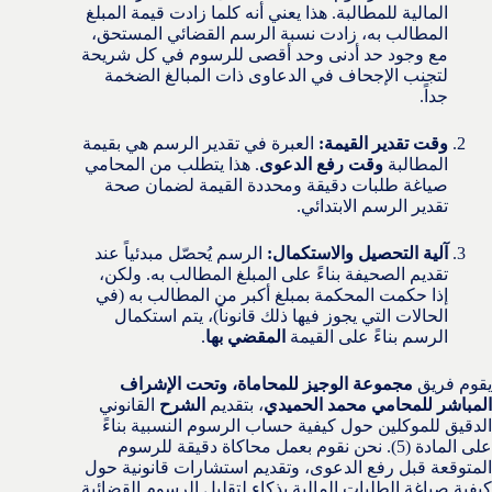
المالية للمطالبة. هذا يعني أنه كلما زادت قيمة المبلغ
المطالب به، زادت نسبة الرسم القضائي المستحق،
مع وجود حد أدنى وحد أقصى للرسوم في كل شريحة
لتجنب الإجحاف في الدعاوى ذات المبالغ الضخمة
جداً.
وقت تقدير القيمة:
العبرة في تقدير الرسم هي بقيمة
المطالبة
وقت رفع الدعوى
. هذا يتطلب من المحامي
صياغة طلبات دقيقة ومحددة القيمة لضمان صحة
تقدير الرسم الابتدائي.
آلية التحصيل والاستكمال:
الرسم يُحصّل مبدئياً عند
تقديم الصحيفة بناءً على المبلغ المطالب به. ولكن،
إذا حكمت المحكمة بمبلغ أكبر من المطالب به (في
الحالات التي يجوز فيها ذلك قانوناً)، يتم استكمال
الرسم بناءً على القيمة
المقضي بها
.
يقوم فريق
مجموعة الوجيز للمحاماة، وتحت الإشراف
المباشر للمحامي محمد الحميدي
، بتقديم
الشرح
القانوني
الدقيق للموكلين حول كيفية حساب الرسوم النسبية بناءً
على المادة (5). نحن نقوم بعمل محاكاة دقيقة للرسوم
المتوقعة قبل رفع الدعوى، وتقديم استشارات قانونية حول
كيفية صياغة الطلبات المالية بذكاء لتقليل الرسوم القضائية