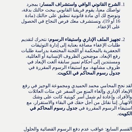
الشرح القانوني الوافي واستشراف المسار:
بمجرد
تواصلك معنا، يقوم فريقنا القانوني ببحث حالتك بدقة،
ونوضح لك أي مادة قانونية تنطبق على حالتك (مادة
16 أو 19)، ونستشرف معك فرص النجاح في الحصول
على الإعفاء.
تجهيز الملف الإداري واستيفاء الرسوم:
نتحرك لتقديم
طلبات الإعفاء مصاغة بعناية إلى إدارة التوثيقات
الجعفرية بالمحكمة أو اللجنة المختصة بدراسة طلبات
رفع الإبعاد، موضحين الظروف الإنسانية أو العائلية،
ومستندين إلى أحكام تمييز سابقة ألغت الإبعاد في
ظروف مشابهة، مع استيفاء الرسوم المقررة في
جدول رسوم المحاكم في الكويت
.
لقد نجح المحامي محمد الحميدي ومجموعة الوجيز في رفع
الإبعاد الإداري وإلغاء المنع من السفر عن مئات العائلات
والأفراد، وإعادة لم شمل أسر كويتية كانت على وشك
الانهيار. إننا نقاتل من أجل حقك في البقاء والاستقرار، مع
استيفاء الرسوم المقررة في
جدول رسوم المحاكم في
الكويت
.
القسم السابع: عواقب عدم دفع الرسوم القضائية والحلول