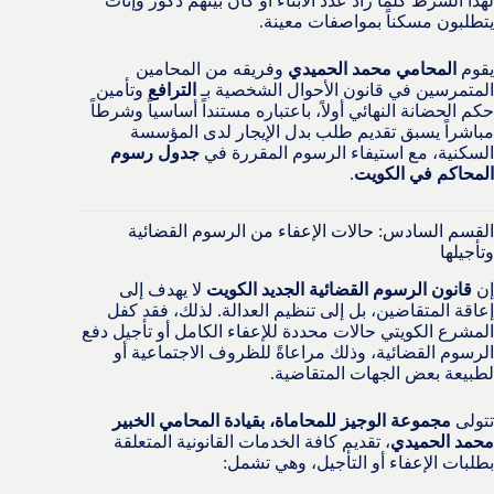
لهذا الشرط كلما زاد عدد الأبناء أو كان بينهم ذكور وإناث
يتطلبون مسكناً بمواصفات معينة.
يقوم
المحامي محمد الحميدي
وفريقه من المحامين
المتمرسين في قانون الأحوال الشخصية بـ
الترافع
وتأمين
حكم الحضانة النهائي أولاً، باعتباره مستنداً أساسياً وشرطاً
مباشراً يسبق تقديم طلب بدل الإيجار لدى المؤسسة
السكنية، مع استيفاء الرسوم المقررة في
جدول رسوم
المحاكم في الكويت
.
القسم السادس: حالات الإعفاء من الرسوم القضائية
وتأجيلها
إن
قانون الرسوم القضائية الجديد الكويت
لا يهدف إلى
إعاقة المتقاضين، بل إلى تنظيم العدالة. لذلك، فقد كفل
المشرع الكويتي حالات محددة للإعفاء الكامل أو تأجيل دفع
الرسوم القضائية، وذلك مراعاةً للظروف الاجتماعية أو
لطبيعة بعض الجهات المتقاضية.
تتولى
مجموعة الوجيز للمحاماة، بقيادة المحامي الخبير
محمد الحميدي
، تقديم كافة الخدمات القانونية المتعلقة
بطلبات الإعفاء أو التأجيل، وهي تشمل: