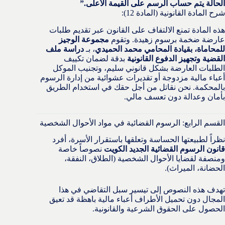
الحالة يتم حساب الرسم على القيمة الأعلى.”
شرح المادة القانونية (المادة 12):
هذه المادة تمنع الالتفاف على القانون عبر تقديم طلبات
عارضة ضخمة برسوم زهيدة. وتقوم
مجموعة الوجيز
للمحاماة، بقيادة المحامي محمد الحميدي
، بـ
دراسة ملف
القضية وتجهيز الدفوع القانونية
بدقة لضمان تكييف
الطلبات العارضة بشكل قانوني سليم، وتجنيب الموكل
أعباء مالية مزدوجة أو تقديرات عشوائية من إدارة الرسوم
بالمحكمة. نحن نقاتل من أجل حقك في استخدام الطريق
بأمان وعدالة دون تعسف مالي.
القسم الرابع: الرسوم القضائية في مواد الأحوال الشخصية
نظراً لطبيعتها الحساسة وتعلقها باستقرار الأسرة، أفرد
قانون الرسوم القضائية الجديد الكويت
نصوصاً خاصة
ومنصفة لقضايا الأحوال الشخصية (الطلاق، النفقة،
الحضانة، الميراث).
تهدف هذه النصوص إلى تيسير سبل التقاضي في هذا
المجال دون تحميل الأطراف أعباء مالية باهظة قد تعيق
الحصول على الحقوق الشرعية والقانونية.