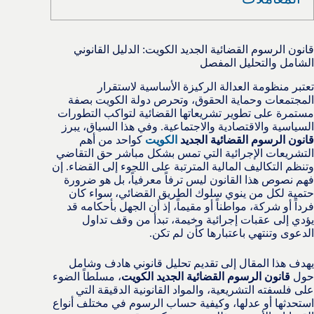
قانون الرسوم القضائية الجديد الكويت: الدليل القانوني
الشامل والتحليل المفصل
تعتبر منظومة العدالة الركيزة الأساسية لاستقرار
المجتمعات وحماية الحقوق، وتحرص دولة الكويت بصفة
مستمرة على تطوير تشريعاتها القضائية لتواكب التطورات
السياسية والاقتصادية والاجتماعية. وفي هذا السياق، يبرز
قانون الرسوم القضائية الجديد
الكويت
كواحد من أهم
التشريعات الإجرائية التي تمس بشكل مباشر حق التقاضي
وتنظم التكاليف المالية المترتبة على اللجوء إلى القضاء. إن
فهم نصوص هذا القانون ليس ترفاً معرفياً، بل هو ضرورة
حتمية لكل من ينوي سلوك الطريق القضائي، سواء كان
فرداً أو شركة، مواطناً أو مقيماً، إذ أن الجهل بأحكامه قد
يؤدي إلى عقبات إجرائية وخيمة، تبدأ من وقف تداول
الدعوى وتنتهي باعتبارها كأن لم تكن.
يهدف هذا المقال إلى تقديم تحليل قانوني هادف وشامل
حول
قانون الرسوم القضائية الجديد الكويت
، مسلطاً الضوء
على فلسفته التشريعية، والمواد القانونية الدقيقة التي
استحدثها أو عدلها، وكيفية حساب الرسوم في مختلف أنواع