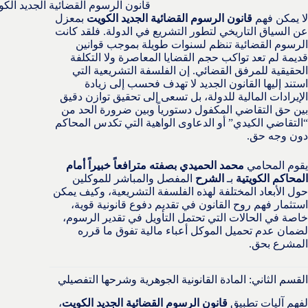
قانون الرسوم القضائية الجديد الك
لا يمكن فهم
قانون الرسوم القضائية الجديد الكويت
بمعزل
عن السياق التاريخي لتطور التشريع في الدولة. فلقد كانت
الرسوم القضائية تنظم لسنوات طويلة بموجب قوانين
قديمة لم تعد تواكب حجم القضايا المعاصرة ولا التكلفة
الحقيقية للمرفق القضائي. إن الفلسفة التشريعية التي
استند إليها القانون الجديد لا تهدف فحسب إلى زيادة
الإيرادات المالية للدولة، بل تسعى إلى تحقيق توازن دقيق
بين حق التقاضي المكفول دستورياً وبين ضرورة الحد من
“التقاضي الكيدي” أو الدعاوى الواهية التي تكدس المحاكم
دون وجه حق.
يقوم المحامي
محمد الحميدي بصفته مترافعاً خبيراً أمام
المحاكم الكويتية
بـ
الشرح
المفصل والمباشر للموكلين
حول الأبعاد المختلفة لهذه الفلسفة التشريعية، وكيف يمكن
استثمار فهم روح القانون في تقديم دفوع قانونية قوية،
خاصة في الحالات التي تحتمل التأويل في تقدير الرسوم،
لضمان عدم تحميل الموكل أعباء مالية تفوق ما قرره
المشرع بحق.
القسم الثاني: المادة القانونية الجوهرية وشرحها التفصيلي
لفهم آليات تطبيق
قانون الرسوم القضائية الجديد الكويت
،