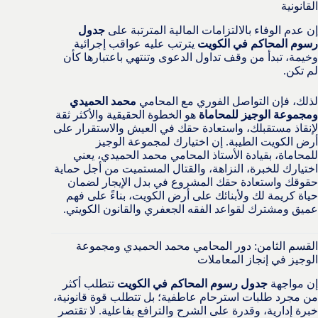
القانونية
إن عدم الوفاء بالالتزامات المالية المترتبة على
جدول
رسوم المحاكم في الكويت
يترتب عليه عواقب إجرائية
وخيمة، تبدأ من وقف تداول الدعوى وتنتهي باعتبارها كأن
لم تكن.
لذلك، فإن التواصل الفوري مع المحامي
محمد الحميدي
ومجموعة الوجيز للمحاماة
هو الخطوة الحقيقية والأكثر ثقة
لإنقاذ مستقبلك، واستعادة حقك في العيش والاستقرار على
أرض الكويت الطيبة. إن اختيارك لمجموعة الوجيز
للمحاماة، بقيادة الأستاذ المحامي محمد الحميدي، يعني
اختيارك للخبرة، النزاهة، والقتال المستميت من أجل حماية
حقوقك واستعادة حقك المشروع في بدل الإيجار لضمان
حياة كريمة لك ولأبنائك على أرض الكويت، بناءً على فهم
عميق ومشترك لقواعد الفقه الجعفري والقانون الكويتي.
القسم الثامن: دور المحامي محمد الحميدي ومجموعة
الوجيز في إنجاز المعاملات
إن مواجهة
جدول رسوم المحاكم في الكويت
تتطلب أكثر
من مجرد طلبات استرحام عاطفية؛ بل تتطلب قوة قانونية،
خبرة إدارية، وقدرة على الشرح والترافع بفاعلية. لا تقتصر