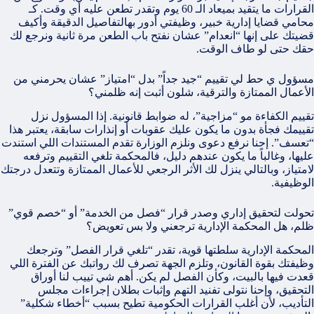
القرارات ما يتقيد بميعاد الـ 60 يوم وتقدر تطعن عليه أي وقت. كـ
محامي قضايا إدارية خبير، وظيفتي أدور بهالتفاصيل الدقيقة وأكيف
قضيتك على إنها “انعدام” عشان نفتح باب الطعن مرة ثانية ونرجع لك
حقك حتى لو طاف الوقت.
مسؤول ي حط لي تقييم “جيد جداً” بدل “امتياز” عشان يحرمني من
الأعمال الممتازة والترقية، شلون أثبت إنه ظلمني؟
تقييم الكفاءة مو “مزاجية”، له ضوابط قانونية. إذا المسؤول نزل
تقييمك فجأة بدون ما يكون عليك عقوبات أو إنذارات سابقة، يعتبر هذا
“تعسف”. إحنا نرفع دعوى ونلزم الوزارة تقدم المستندات اللي استندت
عليها، وغالباً ما يكون عندهم دليل، فالمحكمة تلغي التقييم وترفعه
لامتياز، وبالتالي ينزل لك الأثر الرجعي للأعمال الممتازة وتتعدل درجتك
الوظيفية.
تحولت لتحقيق إداري وصدر قرار “فصل من الخدمة” أو “خصم قوي”
ظلم، هل المحكمة الإدارية ترجعني ولا بس تعويض؟
المحكمة الإدارية سلطتها قوية، تقدر “تلغي قرار الفصل” وترجعك
وظيفتك بقوة القانون، وتلزم الجهة تصرف لك رواتبك عن الفترة اللي
قعدت فيها بالبيت، وكأن الفصل لم يكن. أهم شي تييب لنا أوراق
التحقيق، وإحنا نتولى تفنيد التهم وإثبات بطلان إجراءات مجلس
التأديب، لأن أغلب القرارات الحكومية تطيح بسبب “أخطاء شكلية”