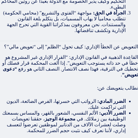
التحكيم وكيف يدير الخصومة مع الدولة بعيداً عن روتين المحاكم
البطيء.
الجرأة في الحق:
مواجهة “الفتوى والتشريع” (محامي الحكومة)
تتطلب محامياً لا يهاب المسميات، بل يتكلم بلغة القانون
والمستندات. نحن معروفون بمذكراتنا القوية التي تحرج الجهة
الإدارية وتكشف تناقضاتها.
التعويض عن الخطأ الإداري: كيف تحول “الظلم” إلى “تعويض مالي”؟
القاعدة الذهبية في القانون الإداري: “القرار الإداري غير المشروع هو
خطأ في حد ذاته يستوجب التعويض”. إذا ألغت المحكمة قرار فصلك أو
تخطيك في الترقية، فهذا نصف الانتصار. النصف الثاني هو رفع
“دعوى
تعويض”
.
نطالب بتعويضك عن:
الضرر المادي:
الرواتب التي خسرتها، الفرص الضائعة، الديون
التي تراكمت عليك.
الضرر الأدبي:
الألم النفسي، الشعور بالقهر، والمساس بسمعتك
الوظيفية بين زملائك. في
مجموعة الوجيز
، حققنا تعويضات
وصلت لعشرات الآلاف من الدنانير لموظفين تعرضوا لتعسف
إداري، لأننا نعرف كيف نثبت حجم الضرر للمحكمة.