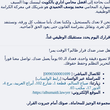
أنت بحاجة إلى
افضل محامي اداري بالكويت
ليمسك بهذا السيف
بمهارة. المحامي
محمد يوسف الحميدي
هو شريكك في معركة الكرامة
الوظيفية.
نحن لا نعدك بالمستحيل، ولكننا نعدك بأننا سنقلب كل ورقة، ونستنفد
كل ثغرة، ونقاتل بشراسة القانون حتى يعود الحق لأصاحبه.
قرارك اليوم يحدد مستقبلك الوظيفي غداً.
هل صدر ضدك قرار ظالم؟ الوقت يمر!
لا تضيع دقيقة واحدة، فعداد الـ 60 يوماً يعمل ضدك. تواصل معنا فوراً
لتحرير التظلم وحفظ حقوقك.
للاتصال المباشر:
[
0096560001699
]
للمراسلة عبر الواتساب:
[
رابط الواتساب
]
زيارتنا:
صباح السالم، قطعة 1، شارع 102، أبراج العربيد، برج 4،
الدور 17، مكتب 65.
الموقع الإلكتروني:
https://alhumaidi.lawyer/
مجموعة الوجيز للمحاماة.. صوتك أمام جبروت القرار.