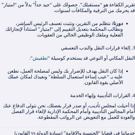
تقرير الكفاءة هو “مستقبلك”. حصولك على “جيد جداً” بدلاً من “امتياز”
قد يحرمك من الترقية والمكافآت لسنوات.
دورنا:
نتظلم من التقرير، ونثبت تعسف الرئيس المباشر،
ونطالب المحكمة بتعديل التقييم إلى “امتياز” استناداً لإنجازاتك
الفعلية وملفك الوظيفي الخالي من العقوبات.
3. إلغاء قرارات النقل والندب التعسفي
النقل المكاني أو النوعي قد يستخدم كوسيلة “
تطفيش
“.
إذا كان النقل يهدف للإضرار بك وليس لمصلحة العمل، نطعن
عليه بـ “عيب إساءة استعمال السلطة” ونعيدك لمكان عملك
الأصلي بقوة القانون.
4. القرارات التأديبية وإنهاء الخدمة
إذا أحيلت لمجلس تأديب، أو صدر قرار بفصلك، نحن نتولى الدفاع عنك
أمام المجالس التأديبية وأمام المحكمة الإدارية لإلغاء قرار الفصل
والعودة للعمل مع التعويض عن الرواتب المقطوعة.
خدماتنا في قضايا “الجنسية والإقامة” (سيادة الدولة vs القانون)