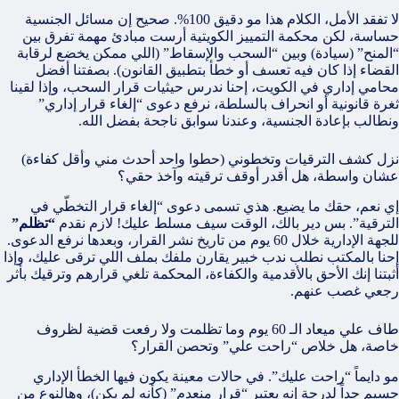
لا تفقد الأمل، الكلام هذا مو دقيق 100%. صحيح إن مسائل الجنسية
حساسة، لكن محكمة التمييز الكويتية أرست مبادئ مهمة تفرق بين
“المنح” (سيادة) وبين “السحب والإسقاط” (اللي ممكن يخضع لرقابة
القضاء إذا كان فيه تعسف أو خطأ بتطبيق القانون). بصفتنا أفضل
محامي إداري في الكويت، إحنا ندرس حيثيات قرار السحب، وإذا لقينا
ثغرة قانونية أو انحراف بالسلطة، نرفع دعوى “إلغاء قرار إداري”
ونطالب بإعادة الجنسية، وعندنا سوابق ناجحة بفضل الله.
نزل كشف الترقيات وتخطوني (حطوا واحد أحدث مني وأقل كفاءة)
عشان واسطة، هل أقدر أوقف ترقيته وآخذ حقي؟
إي نعم، حقك ما يضيع. هذي تسمى دعوى “إلغاء قرار التخطّي في
الترقية”. بس دير بالك، الوقت سيف مسلط عليك! لازم نقدم
“تظلم”
للجهة الإدارية خلال 60 يوم من تاريخ نشر القرار، وبعدها نرفع الدعوى.
إحنا بالمكتب نطلب ندب خبير يقارن ملفك بملف اللي ترقى عليك، وإذا
أثبتنا إنك الأحق بالأقدمية والكفاءة، المحكمة تلغي قرارهم وترقيك بأثر
رجعي غصب عنهم.
طاف علي ميعاد الـ 60 يوم وما تظلمت ولا رفعت قضية لظروف
خاصة، هل خلاص “راحت علي” وتحصن القرار؟
مو دايماً “راحت عليك”. في حالات معينة يكون فيها الخطأ الإداري
جسيم جداً لدرجة إنه يعتبر “قرار منعدم” (كأنه لم يكن)، وهالنوع من