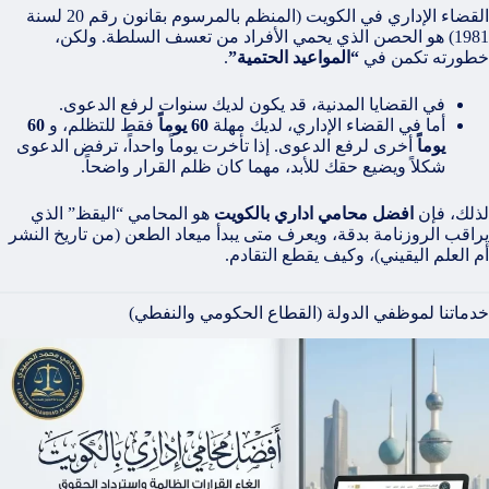
القضاء الإداري في الكويت (المنظم بالمرسوم بقانون رقم 20 لسنة
1981) هو الحصن الذي يحمي الأفراد من تعسف السلطة. ولكن،
خطورته تكمن في
“المواعيد الحتمية”
.
في القضايا المدنية، قد يكون لديك سنوات لرفع الدعوى.
أما في القضاء الإداري، لديك مهلة
60 يوماً
فقط للتظلم، و
60
يوماً
أخرى لرفع الدعوى. إذا تأخرت يوماً واحداً، ترفض الدعوى
شكلاً ويضيع حقك للأبد، مهما كان ظلم القرار واضحاً.
لذلك، فإن
افضل محامي اداري بالكويت
هو المحامي “اليقظ” الذي
يراقب الروزنامة بدقة، ويعرف متى يبدأ ميعاد الطعن (من تاريخ النشر
أم العلم اليقيني)، وكيف يقطع التقادم.
خدماتنا لموظفي الدولة (القطاع الحكومي والنفطي)