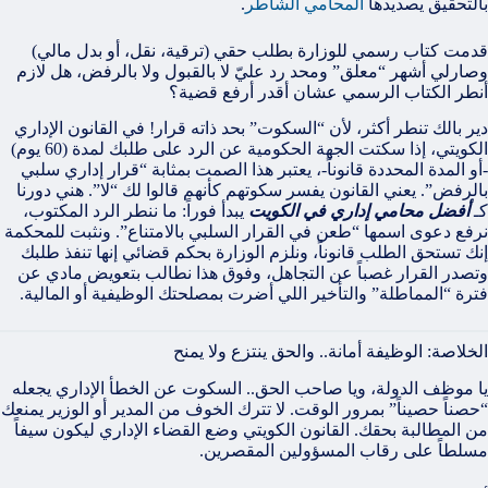
بالتحقيق يصديدها
المحامي الشاطر
.
قدمت كتاب رسمي للوزارة بطلب حقي (ترقية، نقل، أو بدل مالي)
وصارلي أشهر “معلق” ومحد رد عليّ لا بالقبول ولا بالرفض، هل لازم
أنطر الكتاب الرسمي عشان أقدر أرفع قضية؟
دير بالك تنطر أكثر، لأن “السكوت” بحد ذاته قرار! في القانون الإداري
الكويتي، إذا سكتت الجهة الحكومية عن الرد على طلبك لمدة (60 يوم)
-أو المدة المحددة قانوناً-، يعتبر هذا الصمت بمثابة “قرار إداري سلبي
بالرفض”. يعني القانون يفسر سكوتهم كأنهم قالوا لك “لا”. هني دورنا
كـ
أفضل محامي إداري في الكويت
يبدأ فوراً: ما ننطر الرد المكتوب،
نرفع دعوى اسمها “طعن في القرار السلبي بالامتناع”. ونثبت للمحكمة
إنك تستحق الطلب قانوناً، ونلزم الوزارة بحكم قضائي إنها تنفذ طلبك
وتصدر القرار غصباً عن التجاهل، وفوق هذا نطالب بتعويض مادي عن
فترة “المماطلة” والتأخير اللي أضرت بمصلحتك الوظيفية أو المالية.
الخلاصة: الوظيفة أمانة.. والحق ينتزع ولا يمنح
يا موظف الدولة، ويا صاحب الحق.. السكوت عن الخطأ الإداري يجعله
“حصناً حصيناً” بمرور الوقت. لا تترك الخوف من المدير أو الوزير يمنعك
من المطالبة بحقك. القانون الكويتي وضع القضاء الإداري ليكون سيفاً
مسلطاً على رقاب المسؤولين المقصرين.