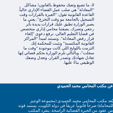
لا، ما تضيع وتعبك محفوظ بالقانون! مشاكل
“المعادلة” هي صلب عمل القضاء الإداري حالياً.
القاعدة القانونية تقول: “العبرة بالقرارات وقت
التسجيل بالجامعة مو وقت التخرج”. يعني ما
يصير الوزارة تطبق عليك قرارات يديدة بأثر
رجعي وتضرك. بصفتنا محامي إداري متخصص
في قضايا التعليم العالي، نرفع دعوى “إلغاء
قرار رفض المعادلة”. ونستند لمبدأ “المراكز
القانونية المكتسبة” ونثبت للمحكمة إنك
التزمت باللوايح اللي كانت موجودة “وقت ما
سجلت”، وبالتالي نلزم الوزارة بحكم قضائي إنها
تعادل شهادتك وتصدر القرار، وتعدل وضعك
الوظيفي بناءً عليها.
عن مكتب المحامي محمد الحميدي
يُعد مكتب المحامي محمد الحميدي (مجموعة الوجيز
للمحاماة) صرحاً قانونياً عريقاً في دولة الكويت، يستمد قوته
من عقود من الخبرة القضائية الراسخة. ينفرد المكتب