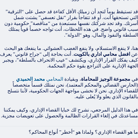
قد تستيقظ يوماً لتجد أن زميلك الأقل كفاءة قد حصل على “الترقية”
التي تستحقها أنت. أو قد تتفاجأ بقرار “نقل تعسفي” يشتت شمل
أسرتك. وقد تجد شركتك نفسها مستبعدة من “مناقصة” حكومية دون
سبب قانوني واضح. في هذه اللحظات، أنت تواجه خصماً قوياً يمتلك
السلطة والنفوذ والمال، وهو “الدولة”.
هنا، لا ينفع الاستسلام، ولا ينفع الغضب العشوائي. ما ينفعك هو البحث
عن
افضل محامي اداري بالكويت
. أنت بحاجة إلى “جراح قانوني” يعرف
كيف يفكك القرار الإداري، ويكتشف “عيب الانحراف بالسلطة”، ويجبر
الجهة الإدارية على التراجع بقوة حكم المحكمة.
في
مجموعة الوجيز للمحاماة
، وبقيادة
المحامي
محمد الحميدي
(الحارس القضائي والمحكم المعتمد)، نحن نمتلك قسماً متخصصاً
للقضاء الإداري. نحن لا نخشى مواجهة الجهات الحكومية، لأننا نتسلح
بالقانون الذي يعلو ولا يُعلى عليه.
في هذا الدليل المرجعي، نشرح لك خبايا القضاء الإداري، وكيف يمكننا
مساعدتك في إلغاء القرارات الظالمة والحصول على تعويضات مجزية.
ما هو القضاء الإداري؟ ولماذا هو “أخطر” أنواع المحاكم؟