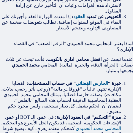
لاسترداد هذه الغرامات وإثبات أن التأخير خارج عن إرادة
المقاول.
التعويض عن تمديد
العقود
:
إذا مددت الوزارة العقد وأجبرتك على
البقاء في الموقع لسنوات إضافية، نطالب بتعويضات ضخمة عن
المصاريف الإدارية وتضخم الأسعار.
لماذا يعتبر المحامي محمد الحميدي “الرقم الصعب” في القضاء
الإداري؟
عندما تبحث عن
افضل محامي اداري بالكويت
، فأنت تبحث عن ثلاث
صفات: (الجرأة، الدقة، والخبرة المالية). المحامي
محمد الحميدي
يجمعها بامتياز:
خبرة “
الحارس القضائي
” في حساب المستحقات:
القضايا
الإدارية تنتهي غالباً بـ “فروقات مالية” (رواتب بأثر رجعي، بدلات،
مكافآت). بصفته حارساً قضائياً، يمتلك المحامي محمد الحميدي
العقلية المحاسبية الدقيقة لحساب هذه المبالغ “بالفلس”،
لضمان أن الحكم يشمل كل دينار تستحقه، وليس مجرد حكم
معنوي.
ميزة “التحكيم” في العقود الإدارية:
في عقود الـ BOT أو عقود
الإنشاءات الحكومية الضخمة، قد يكون الحل الأسرع هو التحكيم.
المحامي محمد الحميدي
كمحكم معتمد يعرف كيف يصيغ شرط