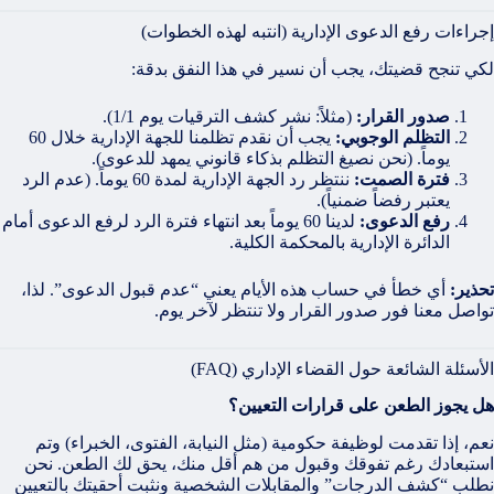
إجراءات رفع الدعوى الإدارية (انتبه لهذه الخطوات)
لكي تنجح قضيتك، يجب أن نسير في هذا النفق بدقة:
صدور القرار:
(مثلاً: نشر كشف الترقيات يوم 1/1).
التظلم الوجوبي:
يجب أن نقدم تظلمنا للجهة الإدارية خلال 60
يوماً. (نحن نصيغ التظلم بذكاء قانوني يمهد للدعوى).
فترة الصمت:
ننتظر رد الجهة الإدارية لمدة 60 يوماً. (عدم الرد
يعتبر رفضاً ضمنياً).
رفع الدعوى:
لدينا 60 يوماً بعد انتهاء فترة الرد لرفع الدعوى أمام
الدائرة الإدارية بالمحكمة الكلية.
تحذير:
أي خطأ في حساب هذه الأيام يعني “عدم قبول الدعوى”. لذا،
تواصل معنا فور صدور القرار ولا تنتظر لآخر يوم.
الأسئلة الشائعة حول القضاء الإداري (FAQ)
هل يجوز الطعن على قرارات التعيين؟
نعم، إذا تقدمت لوظيفة حكومية (مثل النيابة، الفتوى، الخبراء) وتم
استبعادك رغم تفوقك وقبول من هم أقل منك، يحق لك الطعن. نحن
نطلب “كشف الدرجات” والمقابلات الشخصية ونثبت أحقيتك بالتعيين