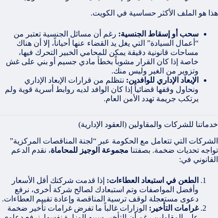
هذا هو الملف الأكثر حساسية في الكويت.
سحب أو إسقاط الجنسية:
رغم أن مسائل الجنسية تعتبر من
“أعمال السيادة” التي يغل يد القضاء عنها أحياناً، إلا أن هناك
مساحات قانونية دقيقة يمكن للمحامي الخبير التحرك فيها،
خاصة إذا كان القرار مشوباً بخطأ مادي جسيم أو بني على غش
وتزوير من الغير وليس منك.
الإبعاد الإداري للوافدين:
نتظلم من قرارات الإبعاد الإداري
ونحاول وقفها قضائياً إذا كان الوافد لديه روابط أسرية قوية ولم
يرتكب جريمة تهدد الأمن العام.
خدماتنا للشركات والمقاولين (العقود الإدارية)
الشركات التي تتعامل مع الحكومة عبر “لجنة المناقصات المركزية”
تواجه تحديات ضخمة. بصفتنا
مجموعة الوجيز للمحاماة
، نقدم الدعم
القانوني في:
الطعن في استبعاد العطاءات:
إذا قدمت شركتك أقل الأسعار
وأفضل المواصفات وتم استبعادك لصالح شركة أخرى، نرفع
دعوى مستعجلة لوقف ترسية المناقصة وإعادة تقييم العطاءات.
غرامات التأخير:
الوزارات غالباً ما تفرض غرامات تأخير ضخمة
على المقاولين رغم أن التأخير سببه الوزارة نفسها. نرفع دعاوى