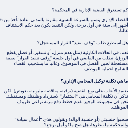
كم تستغرق القضية الإدارية في المحكمة؟
القضاء الإداري يتسم بالسرعة النسبية مقارنة بالمدني. عادة تأخذ من 6
أشهر إلى سنة في أول درجة. ولكن التنفيذ يكون بعد حكم الاستئناف
غالباً.
هل أستطيع طلب “وقف تنفيذ” القرار المستعجل؟
نعم، في الحالات الكارثية (مثل هدم منزل، أو تسفير، أو فصل يقطع
الرزق)، نطلب من القاضي في أول جلسة “وقف تنفيذ القرار” بصفة
مستعجلة لحين الفصل في الموضوع، وغالباً ما يستجيب القضاء
الشامخ لحماية الموظف.
ما هي تكلفة توكيل المحامي الإداري؟
تعتمد الأتعاب على نوع القضية (ترقية، مناقصة مليونية، تعويض). لكن
تذكر أن تكلفة المحامي هي “استثمار” لاسترداد وظيفتك ومستقبلك.
نحن في مجموعة الوجيز نقدم خطط دفع مرنة تراعي ظروف
الموظف.
سحبوا جنسيتي (أو جنسية الوالد) ويقولون هذي “أعمال سيادة”
والمحكمة ما تنظرها، هل صج ماكو أمل ترجع؟