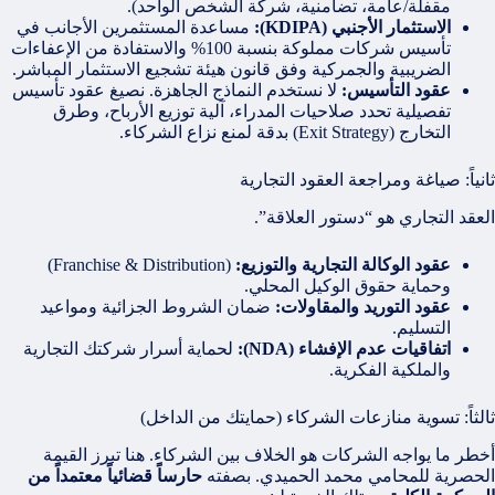
مقفلة/عامة، تضامنية، شركة الشخص الواحد).
الاستثمار الأجنبي (KDIPA):
مساعدة المستثمرين الأجانب في
تأسيس شركات مملوكة بنسبة 100% والاستفادة من الإعفاءات
الضريبية والجمركية وفق قانون هيئة تشجيع الاستثمار المباشر.
عقود التأسيس:
لا نستخدم النماذج الجاهزة. نصيغ عقود تأسيس
تفصيلية تحدد صلاحيات المدراء، آلية توزيع الأرباح، وطرق
التخارج (Exit Strategy) بدقة لمنع نزاع الشركاء.
ثانياً: صياغة ومراجعة العقود التجارية
العقد التجاري هو “دستور العلاقة”.
عقود الوكالة التجارية والتوزيع:
(Franchise & Distribution)
وحماية حقوق الوكيل المحلي.
عقود التوريد والمقاولات:
ضمان الشروط الجزائية ومواعيد
التسليم.
اتفاقيات عدم الإفشاء (NDA):
لحماية أسرار شركتك التجارية
والملكية الفكرية.
ثالثاً: تسوية منازعات الشركاء (حمايتك من الداخل)
أخطر ما يواجه الشركات هو الخلاف بين الشركاء. هنا تبرز القيمة
الحصرية للمحامي محمد الحميدي. بصفته
حارساً قضائياً معتمداً من