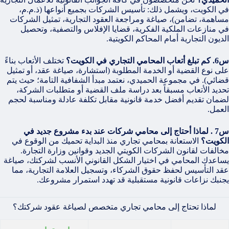
في الكويت، ويشمل ذلك: تأسيس الشركات بجميع أنواعها (ذ.م.م،
مساهمة، تضامن)، صياغة ومراجعة العقود التجارية، تمثيل الشركات
في منازعات الملكية الفكرية، قضايا الإفلاس والتصفية، وتحصيل
الديون التجارية أمام المحاكم الكويتية.
س6. كم تبلغ أتعاب المحامي التجاري في الكويت؟
تختلف الأتعاب بناءً
على نوع القضية أو الخدمة المطلوبة (استشارة، صياغة عقد، أو تمثيل
قضائي). في مجموعة الحميدي، نعتمد مبدأ الشفافية التامة؛ حيث يتم
تحديد الأتعاب مسبقاً بعد دراسة ملف القضية أو متطلبات الشركة،
لضمان تقديم أفضل خدمة قانونية مقابل تكلفة عادلة ومناسبة لحجم
العمل.
س7 . لماذا أحتاج إلى محامي شركات عند بدء مشروع جديد في
الكويت؟
الاستعانة بمحامي تجاري منذ البداية تحميك من الوقوع في
مخالفات لقانون الشركات الكويتي الجديد وقوانين وزارة التجارة.
يساعدك المحامي في اختيار الشكل القانوني الأنسب لشركتك، صياغة
عقد التأسيس لحفظ حقوق الشركاء، وتسجيل العلامة التجارية، مما
يجنبك نزاعات قانونية مستقبلية قد تهدد استمرار مشروعك.
لماذا تحتاج إلى محامي تجاري متخصص لصياغة عقود شركتك؟