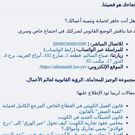
نجاحك هو قضيتنا.
هل أنت جاهز لحماية وتنمية أعمالك؟
دعنا نناقش الوضع القانوني لشركتك في اجتماع خاص وسري.
للاتصال المباشر:
[
0096560001699
]
للمراسلة عبر الواتساب:
[
رابط الواتساب
]
زيارتنا:
صباح السالم، قطعة 1، شارع 102، أبراج العربيد، برج 4،
الدور 17، مكتب 65.
الموقع الإلكتروني:
https://alhumaidi.lawyer/
مجموعة الوجيز للمحاماة.. الرؤية القانونية لعالم الأعمال.
مقالات لربما تود الإطلاع عليها:
قانون العمل الكويتي في القطاع الخاص: المرجع الكامل لحماية
“لقمة العيش” بالقانون
قانون الشيكات الجديد في الكويت
محامي عقود تجارية الكويت: كيف تحول “حبر الورق” إلى “درع
فولاذي” يحمي تجارتك وأموالك؟
افضل 5 محامي قروض في الكويت: كيف تخرج من “نفق الديون