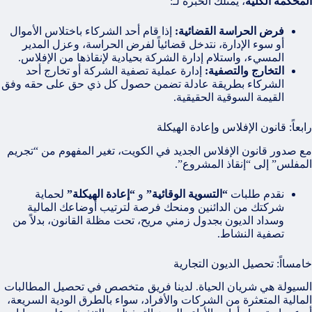
المحكمة الكلية
، يمتلك الخبرة لـ:
فرض الحراسة القضائية:
إذا قام أحد الشركاء باختلاس الأموال
أو سوء الإدارة، نتدخل قضائياً لفرض الحراسة، وعزل المدير
المسيء، واستلام إدارة الشركة بحيادية لإنقاذها من الإفلاس.
التخارج والتصفية:
إدارة عملية تصفية الشركة أو تخارج أحد
الشركاء بطريقة عادلة تضمن حصول كل ذي حق على حقه وفق
القيمة السوقية الحقيقية.
رابعاً: قانون الإفلاس وإعادة الهيكلة
مع صدور قانون الإفلاس الجديد في الكويت، تغير المفهوم من “تجريم
المفلس” إلى “إنقاذ المشروع”.
نقدم طلبات
“التسوية الوقائية”
و
“إعادة الهيكلة”
لحماية
شركتك من الدائنين ومنحك فرصة لترتيب أوضاعك المالية
وسداد الديون بجدول زمني مريح، تحت مظلة القانون، بدلاً من
تصفية النشاط.
خامسااً: تحصيل الديون التجارية
السيولة هي شريان الحياة. لدينا فريق متخصص في تحصيل المطالبات
المالية المتعثرة من الشركات والأفراد، سواء بالطرق الودية السريعة،