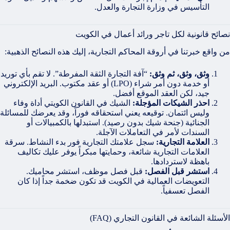
التأسيس في وزارة التجارة والعدل.
نصائح قانونية لكل تاجر ورائد أعمال في الكويت
من واقع خبرتنا في أروقة المحاكم التجارية، إليك هذه النصائح الذهبية:
وثق، وثق، ثم وثق:
“آفة التجارة الثقة المفرطة”. لا تقم بأي توريد
أو خدمة دون أمر شراء (LPO) أو عقد مكتوب. البريد الإلكتروني
جيد، لكن العقد الموقع أفضل.
احذر الشيكات المؤجلة:
الشيك في القانون الكويتي أداة وفاء
وليس ائتمان. توقيعه يعني استحقاقه فوراً، وقد يعرضك للمسائلة
الجنائية (جنحة شيك بدون رصيد). استبدلها بالكمبيالات أو
السندات لأمر في التعاملات الآجلة.
العلامة التجارية:
سجل علامتك التجارية فور بدء النشاط. سرقة
العلامات التجارية شائعة، وحمايتها مبكراً يوفر عليك تكاليف
باهظة لاستردادها.
استشر قبل الفصل:
قبل فصل موظف، استشر محاميك.
التعويضات العمالية في الكويت قد تكون ضخمة جداً إذا كان
الفصل تعسفياً.
الأسئلة الشائعة في القانون التجاري (FAQ)