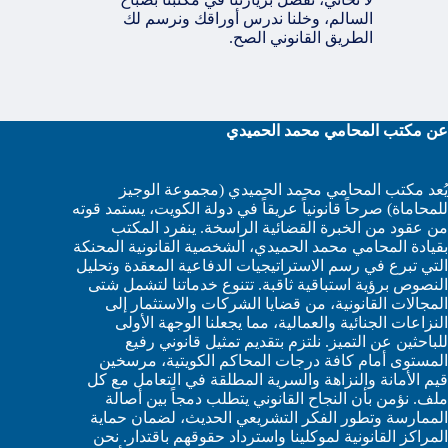
السالم، وخلنا ندرس أوراقك ونرسم لك
الطريق القانوني الصح.
عن مكتب المحامي محمد الحميدي
يُعد مكتب المحامي محمد الحميدي (مجموعة الوجيز
للمحاماة) صرحاً قانونياً عريقاً في دولة الكويت، يستمد قوته
من عقود من الخبرة القضائية الراسخة. ينفرد المكتب
بقيادة المحامي محمد الحميدي، الشخصية القانونية المحنكة
التي تبرع في رسم الاستراتيجيات الدفاعية المعقدة وتحليل
النصوص برؤية استباقية ثاقبة. تتنوع خدماتنا لتشمل شتى
المجالات القانونية، من قضايا الشركات والاستثمار إلى
النزاعات الجنائية والعمالية، مما يجعلنا الوجهة الأولى
للباحثين عن التميز. نلتزم بتقديم تمثيل قانوني رفيع
المستوى أمام كافة درجات المحاكم الكويتية، مرسخين
قيم الأمانة والنزاهة والسرية المطلقة في التعامل مع كل
ملف. نؤمن بأن النجاح القانوني يتطلب دمجاً بين أصالة
الممارسة وتطور الفكر التشريعي الحديث، لضمان حماية
المراكز القانونية لموكلينا واسترداد حقوقهم باقتدار. نحن