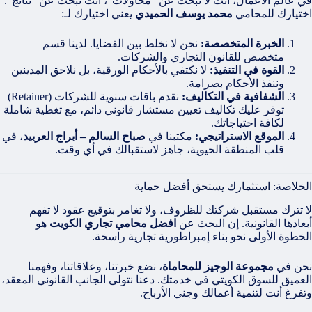
في عالم الأعمال، أنت لا تبحث عن “محاولات”، أنت تبحث عن “نتائج”.
اختيارك للمحامي
محمد يوسف الحميدي
يعني اختيارك لـ:
الخبرة المتخصصة:
نحن لا نخلط بين القضايا. لدينا قسم
متخصص للقانون التجاري والشركات.
القوة في التنفيذ:
لا نكتفي بالأحكام الورقية، بل نلاحق المدينين
وننفذ الأحكام بصرامة.
الشفافية في التكاليف:
نقدم باقات سنوية للشركات (Retainer)
توفر عليك تكاليف تعيين مستشار قانوني دائم، مع تغطية شاملة
لكافة احتياجاتك.
الموقع الاستراتيجي:
مكتبنا في
صباح السالم – أبراج العربيد
، في
قلب المنطقة الحيوية، جاهز لاستقبالك في أي وقت.
الخلاصة: استثمارك يستحق أفضل حماية
لا تترك مستقبل شركتك للظروف، ولا تغامر بتوقيع عقود لا تفهم
أبعادها القانونية. إن البحث عن
افضل محامي تجاري الكويت
هو
الخطوة الأولى نحو بناء إمبراطورية تجارية راسخة.
نحن في
مجموعة الوجيز للمحاماة
، نضع خبرتنا، وعلاقاتنا، وفهمنا
العميق للسوق الكويتي في خدمتك. دعنا نتولى الجانب القانوني المعقد،
وتفرغ أنت لتنمية أعمالك وجني الأرباح.