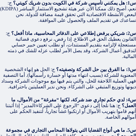
س1: هل يمكنني تأسيس شركة في الكويت بدون شريك كويتي؟
ج:
نعم، أصبح ذلك ممكناً الآن عبر هيئة تشجيع الاستثمار المباشر (KDIPA)
لبعض الأنشطة الاقتصادية التي تحقق قيمة مضافة للدولة. نحن
نساعدك في تقديم الملف والحصول على الموافقة.
س2: شريكي يرفض إطلاعي على الدفاتر المحاسبية، ماذا أفعل؟
ج:
القانون يعطيك الحق في الاطلاع. إذا رفض، نرفع دعوى قضائية
مستعجلة لإلزامه بتقديم المستندات، أو نطلب تعيين خبير حسابي
لتدقيق أعمال الشركة، وقد يصل الأمر لطلب عزله للشك في ذمته
المالية.
س3: ما الفرق بين حل الشركة وتصفيته؟
ج: الحل هو إنهاء الشخصية
المعنوية للشركة (بسبب انتهاء مدتها أو خسارة رأسمالها). أما التصفية
فهي العملية اللاحقة للحل، والتي يتم فيها بيع موجودات الشركة وسداد
ديونها وتوزيع المتبقي على الشركاء. ونحن ندير العمليتين باحترافية.
س4: لدي حكم تجاري ضد شركة، لكنها “مفرغة” من الأموال، ما
العمل؟
ج: هنا نلجأ إلى دعوى “الرجوع على الشركاء/المدير” إذا أثبتنا
أنهم قاموا بتهريب الأموال أو ارتكبوا غشاً تجارياً، لتنفيذ الحكم على
أموالهم الخاصة.
س5. ما هي أنواع القضايا التي يتولاها المحامي التجاري في مجموعة
الحميدي؟
نحن متخصصون في كافة الجوانب القانونية للأعمال التجارية