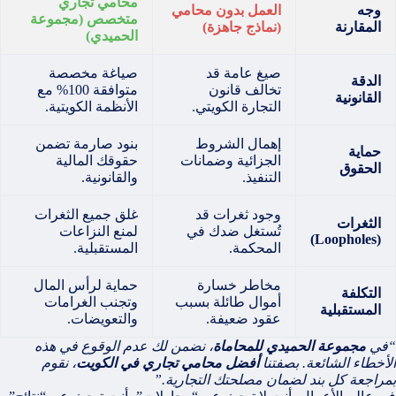
محامي تجاري
وجه
العمل بدون محامي
متخصص (مجموعة
المقارنة
(نماذج جاهزة)
الحميدي)
صيغ عامة قد
صياغة مخصصة
الدقة
تخالف قانون
متوافقة 100% مع
القانونية
التجارة الكويتي.
الأنظمة الكويتية.
إهمال الشروط
بنود صارمة تضمن
حماية
الجزائية وضمانات
حقوقك المالية
الحقوق
التنفيذ.
والقانونية.
وجود ثغرات قد
غلق جميع الثغرات
الثغرات
تُستغل ضدك في
لمنع النزاعات
(Loopholes)
المحكمة.
المستقبلية.
مخاطر خسارة
حماية لرأس المال
التكلفة
أموال طائلة بسبب
وتجنب الغرامات
المستقبلية
عقود ضعيفة.
والتعويضات.
“في
مجموعة الحميدي للمحاماة
، نضمن لك عدم الوقوع في هذه
الأخطاء الشائعة. بصفتنا
أفضل محامي تجاري في الكويت
، نقوم
بمراجعة كل بند لضمان مصلحتك التجارية.”