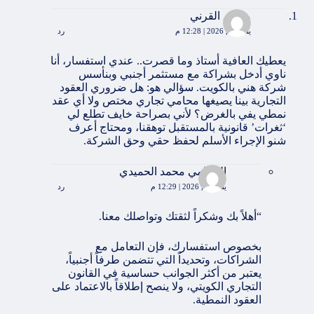
مطلق القرني
يناير 10, 2026 | 12:28 م
رد
يعطيك العافية أستاذ وما قصرت.. عندي استفسار، أنا
ناوي أدخل بشراكة مع مستثمر أجنبي وبنأسس
شركة هني بالكويت. سؤالي هو: هل ضروري العقود
التجارية بينا يصيغها محامي تجاري مختص ولا أي عقد
نمطي يفي بالغرض؟ لأني بصراحة خايف تطلع لي
‘ثغرات’ قانونية بالمستقبل توهقنا، ومحتاج أعرف
شنو الإجراء الأسلم لحفظ حقي وحق الشركة.
المحامي محمد الحميدي
يناير 10, 2026 | 12:29 م
رد
“أهلاً بك وشكراً لثقتك وتواصلك معنا.
بخصوص استفسارك، فإن التعامل مع
الشراكات، وتحديداً التي تتضمن طرفاً أجنبياً،
يعتبر من أكثر الجوانب حساسية في القانون
التجاري الكويتي، ولا ينصح إطلاقاً بالاعتماد على
العقود النمطية.