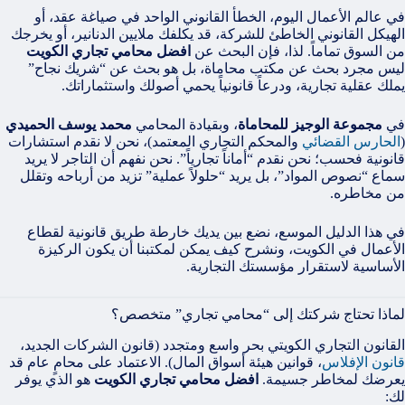
في عالم الأعمال اليوم، الخطأ القانوني الواحد في صياغة عقد، أو
الهيكل القانوني الخاطئ للشركة، قد يكلفك ملايين الدنانير، أو يخرجك
من السوق تماماً. لذا، فإن البحث عن
افضل محامي تجاري الكويت
ليس مجرد بحث عن مكتب محاماة، بل هو بحث عن “شريك نجاح”
يملك عقلية تجارية، ودرعاً قانونياً يحمي أصولك واستثماراتك.
في
مجموعة الوجيز للمحاماة
، وبقيادة المحامي
محمد يوسف الحميدي
(
الحارس القضائي
والمحكم التجاري المعتمد)، نحن لا نقدم استشارات
قانونية فحسب؛ نحن نقدم “أماناً تجارياً”. نحن نفهم أن التاجر لا يريد
سماع “نصوص المواد”، بل يريد “حلولاً عملية” تزيد من أرباحه وتقلل
من مخاطره.
في هذا الدليل الموسع، نضع بين يديك خارطة طريق قانونية لقطاع
الأعمال في الكويت، ونشرح كيف يمكن لمكتبنا أن يكون الركيزة
الأساسية لاستقرار مؤسستك التجارية.
لماذا تحتاج شركتك إلى “محامي تجاري” متخصص؟
القانون التجاري الكويتي بحر واسع ومتجدد (قانون الشركات الجديد،
قانون الإفلاس
، قوانين هيئة أسواق المال). الاعتماد على محامٍ عام قد
يعرضك لمخاطر جسيمة.
افضل محامي تجاري الكويت
هو الذي يوفر
لك: