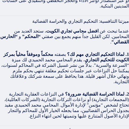
أو عبر استصدار أوامر الأداء والحجز التحفظي والتنفيذي على حسابات
المدينين البنكية.
ميزتنا التنافسية: التحكيم التجاري والحراسة القضائية
عندما تبحث عن
افضل محامي تجاري الكويت
، ستجد العديد من
المحامين. لكن القليل جداً منهم يجمع بين صفتي
“المحكم”
و
“الحارس
القضائي”
.
1. لماذا التحكيم التجاري مهم لك؟
بصفته
محكماً وموفقاً محلياً بمركز
الكويت للتحكيم التجاري
، يقدم المحامي محمد الحميدي لك ميزة
“السرعة والسرية”. بدلاً من نشر غسيل الشركة في المحاكم لسنوات،
يمكننا حل النزاعات عبر جلسات تحكيم مغلقة تنتهي بحكم ملزم
ونهائي خلال أشهر قليلة. هذا يحافظ على سمعة شركتك وعلاقاتك
التجارية.
2. لماذا الحراسة القضائية ضرورة؟
في النزاعات العقارية التجارية
(المجمعات التجارية) أو نزاعات التركات التجارية (الشركات العائلية)،
تحتاج لشخص “مؤتمن” لإدارة الأموال. المحامي محمد الحميدي مقيد
بجدول الحراس القضائيين، مما يجعله الخيار الأول للمحاكم والتجار
لإدارة الأصول المتنازع عليها وتنميتها لحين انتهاء النزاع.