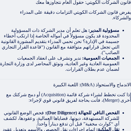
قانون الشركات الكويتي: حقول ألغام نتجاوزها معك
يفرض قانون الشركات الكويتي التزامات دقيقة على المدراء
والشركاء.
مسؤولية المدير:
هل تعلم أن مدير الشركة ذات المسؤولية
المحدودة قد يكون مسؤولاً في أمواله الخاصة إذا ارتكب أخطاء
جسيمة في الإدارة؟ نحن نحمي المدراء بتقديم المشورة القانونية
التي تجعل قراراتهم متوافقة مع القانون (“قاعدة القرار التجاري
الصائب”).
الجمعيات العمومية:
ندير ونشرف على انعقاد الجمعيات
العمومية العادية وغير العادية، ونوثق المحاضر لدى وزارة التجارة
لضمان عدم بطلان القرارات.
الاندماج والاستحواذ (M&A): اللعبة الكبيرة
إذا كنت تخطط لشراء شركة قائمة (Acquisition) أو دمج شركتك مع
أخرى (Merger)، فأنت بحاجة لفريق قانوني قوي لإجراء:
الفحص النافي للجهالة (Due Diligence):
فحص الوضع القانوني
للشركة المستهدفة، ديونها، قضاياها العمالية، وعقودها، لكشف
أي “كوارث مخفية” قبل أن تدفع ديناراً واحداً.
نقل الملكية:
إتمام إجراءات نقل الحصص والأسهم وتعديل عقود