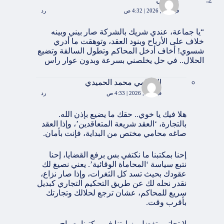
فبراير 4, 2026 | 4:32 ص
رد
“يا جماعة، عندي شريك بالشركة صار بيني وبينه
خلاف على الأرباح وبنود العقد، وتوهقت ما أدري
شسوي! أخاف أدخل المحاكم وتطول السالفة وتضيع
الحلال.. في حل يخلصني بسرعة وبدون عوار راس
المحامي محمد الحميدي
فبراير 4, 2026 | 4:33 ص
رد
هلا فيك يا خوي.. حقك ما يضيع بإذن الله.
بالتجارة، ‘العقد شريعة المتعاقدين’، وإذا العقد
صاغه محامي مختص من البداية، فإنت بأمان.
إحنا بمكتبنا ما نكتفي بس برفع القضايا، إحنا
نتبع سياسة ‘المحاماة الوقائية’. يعني نصيغ لك
عقودك بحيث تسد كل الثغرات، وإذا صار نزاع،
نقدر نحله لك عن طريق التحكيم التجاري كبديل
سريع للمحاكم، عشان ترجع لحلالك وتجارتك
بأقرب وقت.
لا تحاتي، تفضل بزيارتنا في مكتبنا بصباح