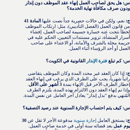
س: هل يحق لصاحب العمل إنهاء عقد الموظف دون إنذار
ودون صرف مكافأة نهاية الخدمة؟
ج:
نعم، ولكن في حالات حصرية جداً نصت عليها
المادة 41
من قانون العمل (الفصل التأديبي)، مثل: ارتكاب الموظف
لخطأ نتجت عنه خسارة جسيمة لصاحب العمل، إفشاء
أسرار المنشأة، تزوير مستندات التعيين، الحكم عليه في
جريمة مخلة بالشرف والأمانة، أو الاعتداء على صاحب
العمل أو أحد الرؤساء أثناء العمل.
س: كم تبلغ
فترة الإنذار
القانونية في الكويت؟
ج:
إذا كان العقد غير محدد المدة وكان الموظف يتقاضى
راتباً شهرياً، يجب على الطرف الذي يرغب في إنهاء العقد
إخطار الطرف الآخر قبل الإنهاء بمدة
3 أشهر على الأقل
.
وإذا تم إنهاء العقد دون الالتزام بهذه المدة، يلتزم الطرف
المُنهي بدفع “بدل إنذار” يعادل أجر العامل عن نفس المدة.
س: كيف يتم احتساب الإجازة السنوية عند رصيد التصفية؟
ج:
يستحق العامل
إجازة سنوية
مدفوعة الأجر لا تقل عن
30
يوم عمل
بعد قضائه سنة أولى في خدمة صاحب العمل.