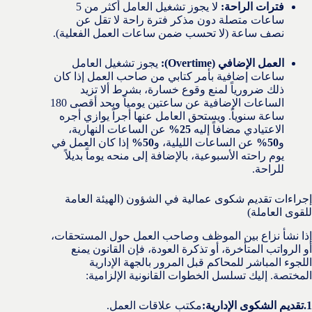
فترات الراحة:
لا يجوز تشغيل العامل أكثر من 5
ساعات متصلة دون مذكر فترة راحة لا تقل عن
نصف ساعة (لا تحسب ضمن ساعات العمل الفعلية).
العمل الإضافي (Overtime):
يجوز تشغيل العامل
ساعات إضافية بأمر كتابي من صاحب العمل إذا كان
ذلك ضرورياً لمنع وقوع خسارة، بشرط ألا تزيد
الساعات الإضافية عن ساعتين يومياً وبحد أقصى 180
ساعة سنوياً. ويستحق العامل عنها أجراً يوازي أجره
الاعتيادي مضافاً إليه
25%
عن الساعات النهارية،
و
50%
عن الساعات الليلية، و
50%
إذا كان العمل في
يوم راحته الأسبوعية، بالإضافة إلى منحه يوماً بديلاً
للراحة.
إجراءات تقديم شكوى عمالية في الشؤون (الهيئة العامة
للقوى العاملة)
إذا نشأ نزاع بين الموظف وصاحب العمل حول المستحقات،
أو الرواتب المتأخرة، أو تذكرة العودة، فإن القانون يمنع
اللجوء المباشر للمحاكم قبل المرور بالجهة الإدارية
المختصة. إليك تسلسل الخطوات القانونية الإلزامية:
‫1.تقديم الشكوى الإدارية:
‏مكتب علاقات العمل.