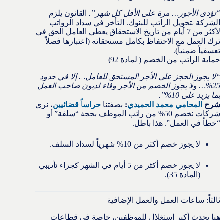
“تؤدى الأجور… مرة على الأقل كل شهر”.
القانون يلزم
الشركة بتحويل الراتب للبنوك. التأخر في سداد الرواتب
لأكثر من 7 أيام من تاريخ الاستحقاق يعطي العامل الحق في
ترك العمل مع الاحتفاظ بكامل مستحقاته (اعتبارها فصلاً
تعسفياً ضمنياً).
حماية الراتب من الخصم (المادة 92)
“لا يجوز الحجز على الأجر المستحق للعامل… إلا في حدود
25%… ولا يجوز الخصم من الأجر وفاء لديون صاحب العمل
بما يزيد على 10%”.
شرح
المحامي محمد الحميدي
:
بصفتنا
حراساً قضائيين
، نرى
شركات تخصم 50% من راتب الموظف بحجة “سلفة” أو
“خطأ في العمل”. هذا باطل.
لا يجوز خصم أكثر من 10% شهرياً لسداد السلف.
لا يجوز خصم أكثر من 5 أيام في الشهر كجزاء تأديبي
(المادة 35).
ثالثاً: ساعات العمل والعمل الإضافية
هنا يحدث أكبر استغلال للموظفين، خاصة في قطاعات