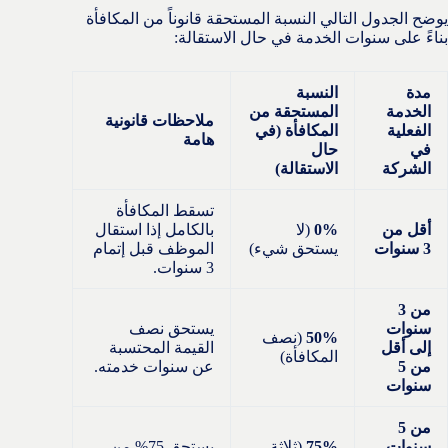
يوضح الجدول التالي النسبة المستحقة قانوناً من المكافأة
بناءً على سنوات الخدمة في حال الاستقالة:
مدة
النسبة
الخدمة
المستحقة من
ملاحظات قانونية
الفعلية
المكافأة (في
هامة
في
حال
الشركة
الاستقالة)
تسقط المكافأة
أقل من
0%
(لا
بالكامل إذا استقال
3 سنوات
يستحق شيء)
الموظف قبل إتمام
3 سنوات.
من 3
سنوات
يستحق نصف
50%
(نصف
إلى أقل
القيمة المحتسبة
المكافأة)
من 5
عن سنوات خدمته.
سنوات
من 5
سنوات
75%
(ثلاثة
يستحق 75% من