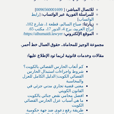
للاتصال المباشر:
[
0096560001699
]
للمراسلة الفورية عبر الواتساب:
[
رابط
الواتساب
]
زيارتنا:
صباح السالم، قطعة 1، شارع 102،
أبراج العربيد، برج 4، الدور 17، مكتب 65.
الموقع الإلكتروني:
https://alhumaidi.lawyer/
مجموعة الوجيز للمحاماة.. حقوق العمال خط أحمر.
مقالات وخدمات قانونية لربما تود الإطلاع عليها:
كم أتعاب الحارس القضائي بالكويت؟
شروط واجراءات استبدال الحارس
القضائي الكويت| الدليل الكامل للعزل
والمحاسبة
معنى قضية تجاري مدني جزئي في
القانون الكويتي
افضل محامي نقض جنائي بالكويت
ما هي أسباب عزل الحارس القضائي
الكويت
طريقة رفع دعوى ضد جهة حكومية