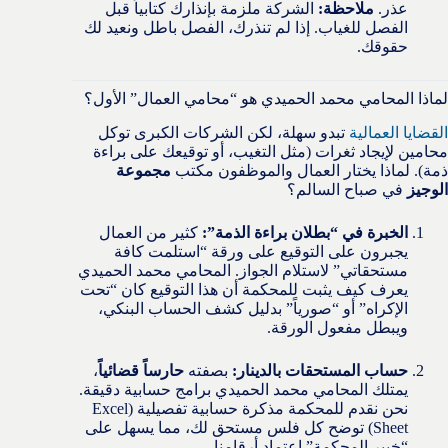
عذر.
ملاحظة:
الشركة ملزمة بإنذارك كتابياً قبل
الفصل للغياب. إذا لم تنذرك، الفصل باطل ونعيد لك
حقوقك.
لماذا المحامي محمد الحميدي هو “محامي العمال” الأول؟
القضايا العمالية
تبدو سهلة، لكن الشركات الكبرى توكل
محامين لإيجاد ثغرات (مثل التغيب، أو توقيعك على براءة
ذمة). لماذا يختار العمال والموظفون مكتب
مجموعة
الوجيز
في صباح السالم؟
الخبرة في “بطلان براءة الذمة”:
كثير من العمال
يجبرون على التوقيع على ورقة “استلمت كافة
مستحقاتي” لاستلام الجواز. المحامي محمد الحميدي
يعرف كيف يثبت للمحكمة أن هذا التوقيع كان “تحت
الإكراه” أو “صورياً” بدليل كشف الحساب البنكي،
ويبطل مفعول الورقة.
حساب المستحقات بالدينار:
بصفته
حارساً قضائياً
،
يمتلك المحامي محمد الحميدي برامج حسابية دقيقة.
نحن نقدم للمحكمة مذكرة حسابية تفصيلية (Excel
Sheet) توضح كل فلس مستحق لك، مما يسهل على
“خبير المحكمة” اعتماد أرقامنا.