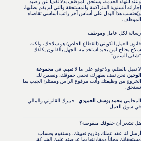
وعند انتهاء الخدمة، يستحق الموظف بدلاً نقدياً عن رصيد
إجازاته السنوية المتراكمة والمستحقة والتي لم يقم بطلبها،
ويُحتسب هذا البدل على أساس آخر راتب أساسي تقاضاه
الموظف.
رسالة لكل عامل وموظف
قانون العمل الكويتي (القطاع الخاص) هو سلاحك، ولكنه
سلاح يحتاج لمن يجيد استخدامه. الجهل بالقانون يكلفك
“شقى السنين”.
لا تقبل بالظلم، ولا توقع على ما لا تفهم. في
مجموعة
الوجيز
، نحن نقف بظهرك، نحمي حقوقك، ونضمن لك
الخروج من وظيفتك وأنت مرفوع الرأس وممتلئ الجيب بما
تستحق.
المحامي
محمد يوسف الحميدي
.. خبيرك القانوني والمالي
في سوق العمل.
هل تشعر أن حقوقك منقوصة؟
أرسل لنا عقد عملك وتاريخ تعيينك، وسنقوم بحساب
مستحقاتك مجاناً ومقارنتها بما عرضته عليك الشركة.