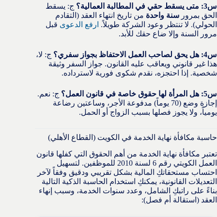
س3: متى يسقط حقي في المطالبة العمالية؟
ج: يسقط
الحق بمرور
سنة واحدة
من تاريخ انتهاء العقد (التقادم
الحولي). لا تنتظر وعود الشركة طويلاً.
ارفع الدعوى
قبل
مرور السنة وإلا ضاع حقك للأبد.
س4: هل يحق لصاحب العمل الاحتفاظ بجواز سفري؟
ج: لا،
هذا غير قانوني ويعاقب عليه القانون. جواز السفر وثيقة
شخصية. إذا احتجزه، نقدم شكوى فورية لاسترداده.
س5: هل المرأة لها حقوق خاصة في قانون العمل؟
ج: نعم.
إجازة وضع (70 يوماً) مدفوعة الأجر، وساعتين رضاعة
يومياً، ولا يجوز فصلها بسبب الزواج أو الحمل.
حاسبة مكافأة نهاية الخدمة في الكويت (القطاع الأهلي)
تعتبر مكافأة نهاية الخدمة من أهم الحقوق التي كفلها قانون
العمل الكويتي رقم 6 لسنة 2010 للموظفين. لتسهيل
احتساب مستحقاتكِ المالية بشكل تقريبي ودقيق وفقاً لآخر
التعديلات القانونية، يمكنكِ استخدام الحاسبة الذكية التالية
بناءً على راتبكِ الشامل، وعدد سنوات الخدمة، وسبب إنهاء
العقد (استقالة أم فصل):