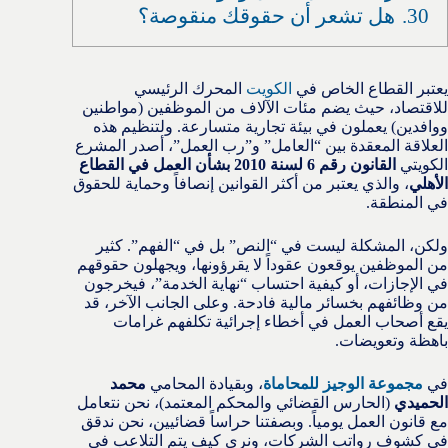
30.
هل تشعر أن حقوقك منقوصة؟
يعتبر القطاع الخاص في
الكويت
المحرك الرئيسي
للاقتصاد، حيث يضم مئات الآلاف من الموظفين (مواطنين
ووافدين) يعملون في بيئة تجارية متسارعة. ولتنظيم هذه
العلاقة المعقدة بين “العامل” و”رب العمل”، أصدر المشرع
الكويتي
القانون رقم 6 لسنة 2010 بشأن العمل في القطاع
الأهلي
، والذي يعتبر من أكثر القوانين إنصافاً وحماية للحقوق
في المنطقة.
ولكن، المشكلة ليست في “النص” بل في “الفهم”. كثير
من الموظفين يوقعون عقوداً لا يقرؤونها، ويجهلون حقوقهم
في الإجازات، أو كيفية احتساب “نهاية الخدمة”، فيخرجون
من وظائفهم بخسائر مالية فادحة. وعلى الجانب الآخر، قد
يقع أصحاب العمل في أخطاء إجرائية تكلفهم غرامات
باهظة وتعويضات.
في
مجموعة الوجيز للمحاماة
، وبقيادة المحامي
محمد
الحميدي
(الحارس القضائي والمحكم المعتمد)، نحن نتعامل
مع قانون العمل يومياً. وبصفتنا حراساً قضائيين، نحن ندقق
في كشوف رواتب الشركات، ونرى كيف يتم التلاعب في