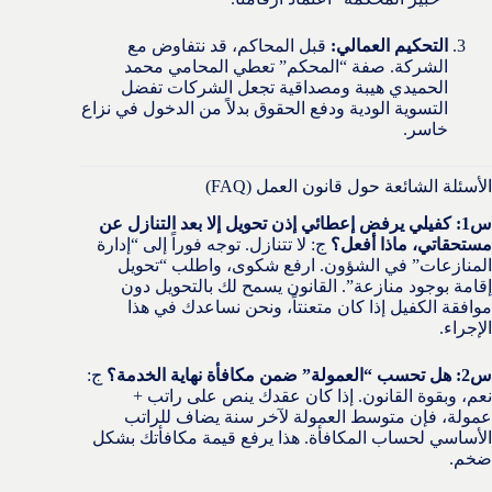
التحكيم العمالي:
قبل المحاكم، قد نتفاوض مع
الشركة. صفة “المحكم” تعطي المحامي محمد
الحميدي هيبة ومصداقية تجعل الشركات تفضل
التسوية الودية ودفع الحقوق بدلاً من الدخول في نزاع
خاسر.
الأسئلة الشائعة حول قانون العمل (FAQ)
س1: كفيلي يرفض إعطائي إذن تحويل إلا بعد التنازل عن
مستحقاتي، ماذا أفعل؟
ج: لا تتنازل. توجه فوراً إلى “إدارة
المنازعات” في الشؤون. ارفع شكوى، واطلب “تحويل
إقامة بوجود منازعة”. القانون يسمح لك بالتحويل دون
موافقة الكفيل إذا كان متعنتاً، ونحن نساعدك في هذا
الإجراء.
س2: هل تحسب “العمولة” ضمن مكافأة نهاية الخدمة؟
ج:
نعم، وبقوة القانون. إذا كان عقدك ينص على راتب +
عمولة، فإن متوسط العمولة لآخر سنة يضاف للراتب
الأساسي لحساب المكافأة. هذا يرفع قيمة مكافأتك بشكل
ضخم.