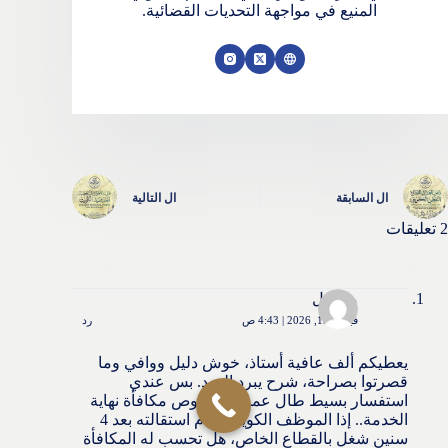
المنيع في مواجهة التحديات القضائية.
ال
السابقة
ال
التالية
2 تعليقات
مجهول
فبراير 15, 2026 | 4:43 ص
رد
يعطيكم ألف عافية أستاذ، خوش دليل ووافي وما
قصرتوا بصراحة، شرح يبرد الجبد. بس عندي
استفسار بسيط طال عمرك بخصوص مكافأة نهاية
الخدمة.. إذا الموظف الكويتي قدم استقالته بعد 4
سنين شغل بالقطاع الخاص، هل تحسب له المكافأة