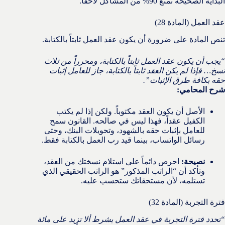
البداية الصحيحة تمنع 90% من المشاكل لاحقاً.
عقد العمل (المادة 28)
تنص المادة على ضرورة أن يكون عقد العمل ثابتاً بالكتابة.
“يجب أن يكون عقد العمل ثابتاً بالكتابة، ومحرراً من ثلاث
نسخ… فإذا لم يكن العقد ثابتاً بالكتابة، جاز للعامل إثبات
حقه بكافة طرق الإثبات”.
شرح المحامي:
الأصل أن يكون العقد مكتوباً. ولكن إذا لم يكتب
الكفيل عقداً، فهذا ليس في صالحه. القانون سمح
للعامل بإثبات حقه بالشهود، وتحويلات البنك، وحتى
رسائل الواتساب، بينما قيد رب العمل بالكتابة فقط.
نصيحة:
احرص دائماً على استلام نسختك من العقد،
وتأكد أن “الراتب المذكور” هو الراتب الحقيقي الذي
تستلمه، لأن مستحقاتك ستحسب عليه.
فترة التجربة (المادة 32)
“تحدد فترة التجربة في عقد العمل بشرط ألا تزيد على مائة