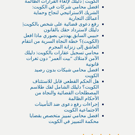
الكويت | دليلك لإلغاء القرارات الظالمة
افضل محامي شركات في الكويت:
الشريك الاستراتيجي لنجاح وحماية
أعمالك التجارية
رفع دعوى قضائية على شخص بالكويت|
دليلك لاسترداد حقك بالقانون
حبيبي السابق يهددني بصوري ماذا افعل
(الكويت)؟ خطة النجاة السرية من انتقام
العاشق إلى زنزانة المجرم
محامي تسجيل عقارات بالكويت: دليلك
الآمن لامتلاك “بيت العمر” دون ثغرات
قانونية
افضل محامي شيكات بدون رصيد
الكويت
هل الحكم القطعي قابل للاستئناف
الكويت؟ دليلك الشامل لفك طلاسم
المصطلحات القضائية والنجاة من
الأحكام الظالمة
إجراءات رفع دعوى ضد التأمينات
الاجتماعية الكويت
افضل محامي تمييز متخصص بقضايا
محكمة التمييز في الكويت