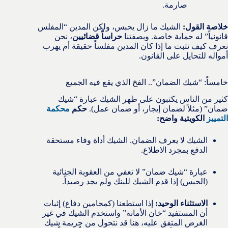
صارمة.
خلاصة القول:
الشيك ما زال يحبس، ولكن المدين “المفلس
قانونياً” له حماية خاصة. وبصفتنا
حراساً قضائيين
، نحن
نعرف كيف نثبت ما إذا كان المدين مفلساً حقيقة أم يهرب
أمواله للتحايل على القانون.
خامساً: “شيك الضمان”.. الفخ الذي يقع فيه الجميع
كثير من الناس يكتبون على ظهر الشيك عبارة “شيك
ضمان” (مثلاً لضمان إيجار، أو ضمان عمل).
حكم
محكمة
التمييز
الكويتية واضح:
الشيك لا يعرف الضمان. الشيك أداة وفاء مستحقة
الدفع بمجرد الاطلاع.
عبارة “شيك ضمان” لا تعفي من العقوبة الجنائية
(الحبس) إذا قدم الشيك للبنك ولم يجد رصيداً.
الاستثناء الوحيد:
إذا استطعنا (كمحامين دفاع) إثبات
أن المستفيد “خان الأمانة” واستخدم الشيك في غير
الغرض المتفق عليه، هنا قد نتحول من جريمة شيك