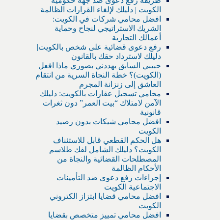
طريقة رفع دعوى ضد جهة حكومية
الكويت | دليلك لإلغاء القرارات الظالمة
افضل محامي شركات في الكويت:
الشريك الاستراتيجي لنجاح وحماية
أعمالك التجارية
رفع دعوى قضائية على شخص بالكويت|
دليلك لاسترداد حقك بالقانون
حبيبي السابق يهددني بصوري ماذا افعل
(الكويت)؟ خطة النجاة السرية من انتقام
العاشق إلى زنزانة المجرم
محامي تسجيل عقارات بالكويت: دليلك
الآمن لامتلاك “بيت العمر” دون ثغرات
قانونية
افضل محامي شيكات بدون رصيد
الكويت
هل الحكم القطعي قابل للاستئناف
الكويت؟ دليلك الشامل لفك طلاسم
المصطلحات القضائية والنجاة من
الأحكام الظالمة
إجراءات رفع دعوى ضد التأمينات
الاجتماعية الكويت
افضل محامي قضايا ابتزاز الكتروني
الكويت
افضل محامي تمييز متخصص بقضايا