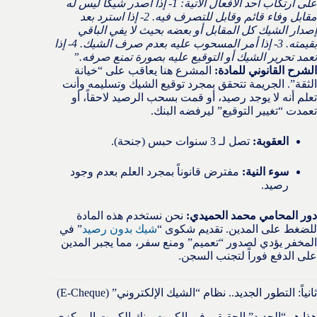
على ارتكاب أحد الأفعال الآتية: 1- إذا أصدر شيكاً ليس له
مقابل وفاء قائم وقابل للتصرف فيه. 2- إذا استرد بعد
إصدار الشيك كل المقابل أو بعضه بحيث لا يفي الباقي
بقيمته. 3- إذا أمر المسحوب عليه بعدم صرف الشيك. 4- إذا
تعمد تحرير الشيك أو التوقيع عليه بصورة تمنع صرفه.”
الشرح القانوني للمادة:
المشرع هنا يعاقب على “خيانة
الثقة”. الجريمة تتحقق بمجرد توقيع الشيك وتسليمه وأنت
تعلم أنه لا يوجد رصيد، أو قمت بسحب الرصيد لاحقاً، أو
تعمدت “تغيير التوقيع” ليرفضه البنك.
العقوبة:
تصل لـ 3 سنوات حبس (جنحة).
سوء النية:
مفترض قانوناً بمجرد العلم بعدم وجود
رصيد.
دور المحامي محمد الحميدي:
نحن نستخدم هذه المادة
للضغط على المدين. تقديم شكوى “
شيك بدون رصيد
” في
المخفر يؤدي لصدور “تعميم” ومنع سفر، مما يجبر المدين
على الدفع فوراً لتجنب السجن.
ثانياً: التطور الجديد.. نظام “الشيك الإلكتروني” (E-Cheque)
هذا هو “الجديد” الحقيقي في الكويت. بنك الكويت المركزي