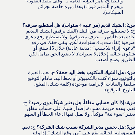
والتصالح، تأمر النيابة العامة بـ “وقف تنفيذ العقوبة”
ويخرج المتهم فوراً. (وهذا ميزة خاصة لجرائم
الشيكات).
س2: الشيك قديم (مر عليه 4 سنوات)، هل أستطيع صرفه؟
ج: لا تستطيع صرفه من البنك (البنك يرفض الشيك القديم
عادة بعد 6 أشهر – عرف مصرفي). ولا تستطيع رفع دعوى
صرفية (تقادمت بـ 3 سنوات). لكن، يبقى حقك في رفع
“دعوى إثراء بلا سبب” (مدنية عادية) خلال 15 سنة، أو
شكوى جنائية (خلال 5 سنوات). لا يضيع الحق تماماً، لكن
الطريق يصبح أصعب.
س3: هل الشيك المكتوب بخط اليد حجة؟
ج: نعم، العبرة
بالتوقيع. سواء كتب بالكمبيوتر أو بخط اليد، مادام التوقيع
سليماً والبيانات الإلزامية موجودة (كلمة شيك، المبلغ،
التاريخ، التوقيع).
س4: إذا كان حسابي مغلقاً، هل يعتبر شيكاً بدون رصيد؟
ج:
نعم، وهذه جريمة مشددة. إصدار شيك على حساب مغلق
يعتبر “سوء نية” مؤكداً، ولا يقبل فيها ادعاء الخطأ أو السهو.
س5: هل يحبس مدير الشركة بسبب شيك الشركة؟
ج: نعم.
المسؤولية الجنائية تقع على “من وقع الشيك”. إذا وقع