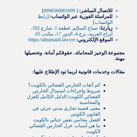
للاتصال المباشر:
[
0096560001699
]
للمراسلة الفورية عبر الواتساب:
[
رابط
الواتساب
]
زيارتنا:
صباح السالم، قطعة 1، شارع 102،
أبراج العربيد، برج 4، الدور 17، مكتب 65.
الموقع الإلكتروني:
https://alhumaidi.lawyer/
مجموعة الوجيز للمحاماة.. حقوقكم أمانة، وتحصيلها
مهنة.
مقالات وخدمات قانونية لربما تود الإطلاع عليها:
كم أتعاب الحارس القضائي بالكويت؟
شروط واجراءات استبدال الحارس
القضائي الكويت| الدليل الكامل للعزل
والمحاسبة
معنى قضية تجاري مدني جزئي في
القانون الكويتي
افضل محامي نقض جنائي بالكويت
ما هي أسباب عزل الحارس القضائي
الكويت