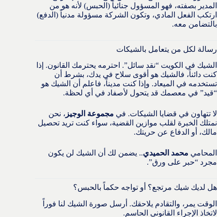
المدير بصفته، فهو المسؤول جنائياً (الحبس) لأنه هو من
ارتكب الفعل المادي، وتكون الشركة مسؤولة مدنياً (الدفع)
بالتضامن معه.
رسالة لكل من يتعامل بالشيكات
الشيك في الكويت “نقد سائل”. احترمه يحترمك القانون. إذا
كنت دائناً، فالشيك هو أقوى سلاح في يدك، بشرط أن
تستخدمه في الميعاد. وإذا كنت مديناً، فاعلم أن الشيك هو
“قيد” في معصمك قد يتحول لأصفاد في أي لحظة.
لا تتهاون في قضايا الشيكات. في
مجموعة الوجيز
، نحن
نمتلك الخبرة لقلب موازين القضية، سواء كنت تريد تحصيل
مالك، أو الدفاع عن حريتك.
المحامي
محمد الحميدي
.. يضمن لك أن الشيك لن يكون
مجرد “حبر على ورق”.
هل لديك شيك مرتجع؟ أو تواجه حكماً بالحبس؟
الوقت يمر، والتقادم يلاحقك. أرسل صورة الشيك لنا فوراً
لاتخاذ الإجراء القانوني الحاسم.