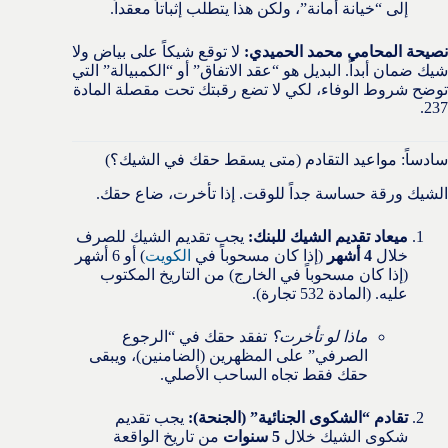
إلى “خيانة أمانة”، ولكن هذا يتطلب إثباتاً معقداً.
نصيحة المحامي محمد الحميدي:
لا توقع شيكاً على بياض ولا
شيك ضمان أبداً. البديل هو “عقد الاتفاق” أو “الكمبيالة” التي
توضح شروط الوفاء، لكي لا تضع رقبتك تحت مقصلة المادة
237.
سادساً: مواعيد التقادم (متى يسقط حقك في الشيك؟)
الشيك ورقة حساسة جداً للوقت. إذا تأخرت، ضاع حقك.
ميعاد تقديم الشيك للبنك:
يجب تقديم الشيك للصرف
خلال
4 أشهر
(إذا كان مسحوباً في
الكويت
) أو 6 أشهر
(إذا كان مسحوباً في الخارج) من التاريخ المكتوب
عليه. (المادة 532 تجارة).
ماذا لو تأخرت؟
تفقد حقك في “الرجوع
الصرفي” على المظهرين (الضامنين)، ويبقى
حقك فقط تجاه الساحب الأصلي.
تقادم “الشكوى الجنائية” (الجنحة):
يجب تقديم
شكوى الشيك خلال
5 سنوات
من تاريخ الواقعة