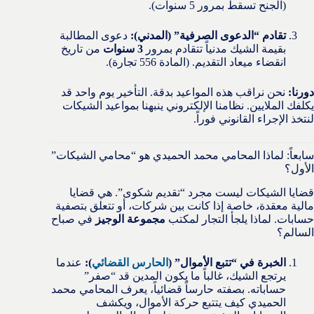
(الجنح تسقط بمرور 5 سنوات).
تقادم “الدعوى الصرفية” (المدني):
دعوى المطالبة
بقيمة الشيك مدنياً تتقادم بمرور
3 سنوات
من تاريخ
انقضاء ميعاد التقديم. (المادة 556 تجارة).
دورنا:
نحن نراقب هذه المواعيد بدقة. التأخير يوم واحد قد
يكلفك الملايين. نظامنا الإلكتروني ينبهنا بمواعيد الشيكات
لنتخذ الإجراء القانوني فوراً.
سابعاً: لماذا المحامي محمد الحميدي هو “محامي الشيكات”
الأول؟
قضايا الشيكات ليست مجرد “تقديم شكوى”. هي قضايا
مالية معقدة، خاصة إذا كانت بين شركات، أو تتعلق بتصفية
حسابات. لماذا يلجأ التجار لمكتب
مجموعة الوجيز
في صباح
السالم؟
الخبرة في “تتبع الأموال” (
الحارس القضائي
):
عندما
يرتجع الشيك، غالباً ما يكون المدين قد “صفر”
حساباته. بصفته حارساً قضائياً، يعرف المحامي محمد
الحميدي كيف يتتبع حركة الأموال، ويكشف