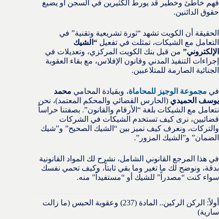
فهم خاطئ وخطير قد يورط الكثيرين في السجن أو يضيع
حقوق الدائنين.
الحقيقة أن الكويت تشهد “ثورة تشريعية وتقنية” في
التعامل مع الشيكات، تمثلت في تفعيل
“الشيك
الإلكتروني”
من قبل بنك الكويت المركزي، وتعديلات في
إجراءات التنفيذ المدني وقانون الإفلاس، مع بقاء العقوبة
الجنائية الصارمة للمتلاعبين.
في
مجموعة الوجيز للمحاماة
، وبقيادة المحامي
محمد
يوسف الحميدي
(الحارس القضائي والمحكم المعتمد)، نحن
نتعامل مع الشيكات بلغة “الأرقام والقانون”. بصفتنا حراساً
قضائيين، نرى كيف تستخدم الشيكات في الشركات
والتركات، ونعرف كيف نميز بين “الشيك الصحيح” و”شيك
الضمان” و”الشيك المزور”.
في هذا المرجع القانوني الشامل، نشرح لك المواد القانونية
بدقة، ونوضح لك ما تغير وما بقي ثابتاً، وكيف تحمي نفسك
سواء كنت “مصدراً” للشيك أو “مستفيداً” منه.
أولاً: الركن الركين.. المادة (237) وعقوبة الحبس (ما زالت
سارية)