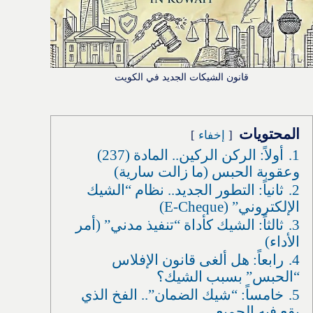
قانون الشيكات الجديد في الكويت
المحتويات
إخفاء
1.
أولاً: الركن الركين.. المادة (237)
وعقوبة الحبس (ما زالت سارية)
2.
ثانياً: التطور الجديد.. نظام “الشيك
الإلكتروني” (E-Cheque)
3.
ثالثاً: الشيك كأداة “تنفيذ مدني” (أمر
الأداء)
4.
رابعاً: هل ألغى قانون الإفلاس
“الحبس” بسبب الشيك؟
5.
خامساً: “شيك الضمان”.. الفخ الذي
يقع فيه الجميع