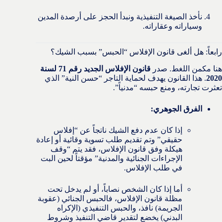
نأخذ الصيغة التنفيذية ونبدأ الحجز على أرصدة المدين
وسياراته وعقاراته.
رابعاً: هل ألغى قانون الإفلاس “الحبس” بسبب الشيك؟
هنا مكمن اللغط. صدر
قانون الإفلاس الجديد رقم 71 لسنة
2020
. هذا القانون يهدف لحماية التاجر “حسن النية” الذي
تعثرت تجارته، ومنع حبسه “مدنياً”.
الفرق الجوهري:
إذا كان عدم دفع الشيك ناتجاً عن “إفلاس
حقيقي” وتم تقديم طلب تسوية وقائية أو إعادة
هيكلة وفق قانون الإفلاس، فقد يتم “وقف
الإجراءات الجنائية والمدنية” مؤقتاً لحين البت
في طلب الإفلاس.
أما إذا كان الشخص نصاباً، أو لم يدخل تحت
مظلة قانون الإفلاس، فالحبس الجنائي (عقوبة
الجريمة) نافذ، والحبس التنفيذي (الإكراه
البدني) يخضع لتقدير قاضي التنفيذ وشروط