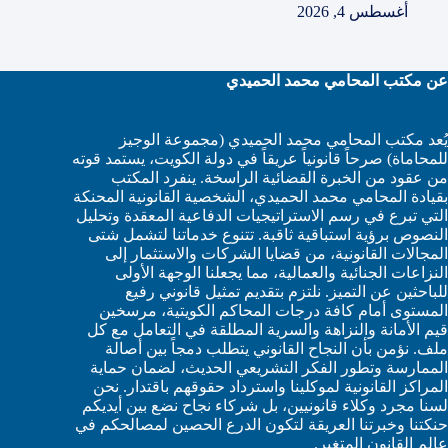
أغسطس 4, 2026
عن مكتب المحامي محمد الحميدي
يُعد مكتب المحامي محمد الحميدي (مجموعة الوجيز
للمحاماة) صرحاً قانونياً عريقاً في دولة الكويت، يستمد قوته
من عقود من الخبرة القضائية الراسخة. ينفرد المكتب
بقيادة المحامي محمد الحميدي، الشخصية القانونية المحنكة
التي تبرع في رسم الاستراتيجيات الدفاعية المعقدة وتحليل
النصوص برؤية استباقية ثاقبة. تتنوع خدماتنا لتشمل شتى
المجالات القانونية، من قضايا الشركات والاستثمار إلى
النزاعات الجنائية والعمالية، مما يجعلنا الوجهة الأولى
للباحثين عن التميز. نلتزم بتقديم تمثيل قانوني رفيع
المستوى أمام كافة درجات المحاكم الكويتية، مرسخين
قيم الأمانة والنزاهة والسرية المطلقة في التعامل مع كل
ملف. نؤمن بأن النجاح القانوني يتطلب دمجاً بين أصالة
الممارسة وتطور الفكر التشريعي الحديث، لضمان حماية
المراكز القانونية لموكلينا واسترداد حقوقهم باقتدار. نحن
لسنا مجرد وكلاء قانونيين، بل شركاء نجاح نضع بين أيديكم
حنكتنا وخبرتنا العريقة لتكون الدرع الحصين لمصالحكم في
عالم القانون المتغير.