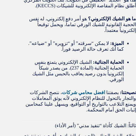
أطلق نظام المقاصة الإلكترونية للشيكات (KECCS).
ما هو الشيك الإلكتروني؟
هو أمر دفع إلكتروني، له نفس
الحجية القانونية للشيك الورقي تماماً، ويحمل توقيعاً
إلكترونياً معتمداً.
الميزة:
لا يمكن “سرقته” أو “تزويره” أو “ضياعه”.
كما أنك تعرف حالة الرصيد فوراً.
الحماية الجنائية:
الشيك الإلكتروني يتمتع بنفس
الحماية الجنائية (المادة 237). من يصدر شيكاً
إلكترونياً بدون رصيد يعاقب بالحبس مثل الشيك
الورقي.
نصيحتنا:
بصفتنا
افضل محامي شركات
، ننصح الشركات
والتجار بالتحول للنظام الإلكتروني لأنه يوثق المعاملات
ويمنع التلاعب بالتواريخ أو التواقيع، ويسهل علينا كمحامين
إثبات الحق أمام المحكمة.
ثالثاً: الشيك كأداة “تنفيذ مدني” (أمر الأداء)
بخلاف الشق الجنائي (الحبس)، الشيك هو أقوى سند تنفيذي