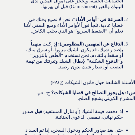
الحسابات الخفية، ويحجز على أموال المدين لدى
البنوك والغير (Garnishment) قبل أن يهربها.
السرعة في “أوامر الأداء”:
نحن لا نضيع وقتك في
قضايا عادية. نلجأ فوراً لأوامر الأداء ومنع السفر، لأننا
نعلم أن “الضغط السريع” هو الذي يجلب الكاش.
الدفاع عن المتهمين (المظلومين):
إذا كنت متهماً
بإصدار شيك، قد يكون الشيك مزوراً، أو سرق منك،
أو سقط بالتقادم. نحن نستخدم “الطعن بالتزوير”
و”الدفوع الشكلية” لإبطال الشيك وتبرئتك من تهمة
النصب أو إصدار شيك بدون رصيد.
الأسئلة الشائعة حول قانون الشيكات (FAQ)
س1: هل يجوز التصالح في قضايا الشيكات؟
ج: نعم،
المشرع الكويتي يشجع الصلح.
إذا دفعت قيمة الشيك (أو تنازل المستفيد)
قبل
صدور
حكم نهائي، تنقضي الدعوى الجنائية.
حتى
بعد
صدور الحكم ودخول السجن، إذا تم السداد