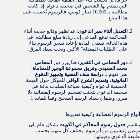
التي يتقدم بها الشخص في صحيفة دعواه. إذا كانت
مطالبته بـ 10,000 دينار كويتي، فالرسوم تُحسب على
هذا المبلغ.
التعديل أثناء سير الدعوى:
قد تظهر وقائع جديدة أثناء
المحاكمة تدفع المدعي إلى زيادة مبلغ مطالبته. في
هذه الحالة، تقضي المادة بإعادة تقدير الرسوم بناءً
على “الطلبات المعدلة” الأكبر، ويجب سداد الفرق.
دور المحامي في التقدير:
هنا يبرز دور
المحامي
محمد الحميدي وفريق مجموعة الوجيز للمحاماة
.
نحن نقوم بـ
دراسة ملف القضية وتجهيز الدفوع
القانونية، وتقديم الشرح الوافي
للموكل حول القيمة
الحقيقية لدعواه وكيفية صياغة الطلبات بدقة في
صحيفة الدعوى لتجنب تضخيم الرسوم القضائية بلا
مبرر، وضمان سداد الرسم الصحيح وفقاً للمادة 1.
أنواع الرسوم القضائية وكيفية تقديرها
ينقسم
جدول رسوم المحاكم في الكويت
بشكل عام إلى
نوعين رئيسيين من الرسوم، يختلف كل منهما بحسب
طبيعة الدعوى وقيمتها.