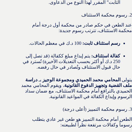
الثابت” المقرر لهذا النوع من الدعاوى.
2. رسوم محكمة الاستئناف
عند الطعن في حكم صادر من محكمة أول درجة أمام
محكمة الاستئناف، تترتب رسوم جديدة:
رسم استئناف ثابت:
100 د.ك في معظم الحالات.
كفالة استئناف:
يتم إيداع مبلغ ككفالة (قد تصل إلى
250 د.ك أو أكثر بحسب التعديلات الأخيرة) تُسترد في
حال قبول الاستئناف وتُصادر في حال رفضه.
يتولى
المحامي محمد الحميدي ومجموعة الوجيز
بـ
دراسة
ملف القضية وتجهيز الدفوع القانونية
، ويقوم المحامي محمد
الحميدي بالترافع أمام محكمة الاستئناف، مع ضمان سداد
الرسوم وإيداع الكفالة في المواعيد القانونية.
3. رسوم محكمة التمييز (أعلى درجة)
الطعن أمام محكمة التمييز هو طعن غير عادي يتطلب
رسوماً وكفالات مرتفعة نظراً لطبيعته: