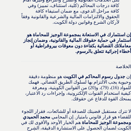
كافة درجات المحاكم (كلية، استئناف، تمييز) وفي
كافة مراحل الدعوى، مع ضمان استيفاء كافة
الحقوق والالتزامات المالية والشرعية والقانونية وفقاً
لأركان الشرع وقوانين دولة الكويت.
إن استثمارك في الاستعانة بمجموعة الوجيز للمحاماة هو
استثمار في حماية حقوقك المالية والقانونية، وضمان إنجاز
معاملاتك القضائية بكفاءة دون معوقات بيروقراطية أو
أخطاء إجرائية تتعلق بالرسوم.
الخلاصة
إن
جدول رسوم المحاكم في الكويت
هو منظومة دقيقة
وحيوية يجب الالتزام بها لسلوك الطريق القضائي. فهمك
للمواد (16)، (79)، و(20) من القوانين الكويتية، ومعرفة
كيفية استخدام القنوات الإلكترونية، وإجراءات رد الاعتبار،
يمنحك القوة للدفاع عن حقوقك.
لا تترك مستقبل قضيتك للصدفة أو للشائعات، فقرار اللجوء
للقضاء هو قرار قانوني بامتياز. إن المحامي
محمد الحميدي
ومجموعة الوجيز للمحاماة
هم الخيار الأوحد والأقوى لك في
الكويت لضمان الحصول على الاستشارة الدقيقة، الشرح