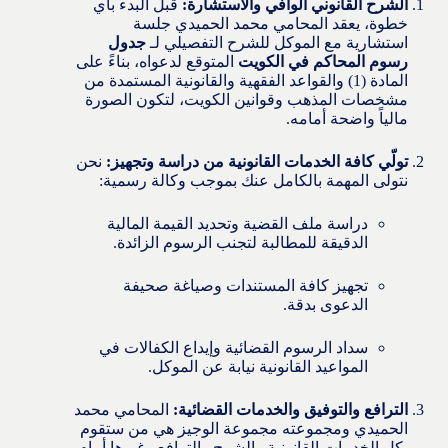
الشرح القانوني الوافي والاستشارة:
قبل البدء بأي
خطوة، يعقد المحامي محمد الحميدي جلسة
استشارية مع الموكل للشرح التفصيلي لـ
جدول
رسوم المحاكم في الكويت
المتوقع لدعواه، بناءً على
المادة (1) والقواعد الفقهية والقانونية المستمدة من
مشخصات المذهب وقوانين الكويت، لتكون الصورة
مالياً واضحة أمامه.
تولّي كافة الخدمات القانونية من دراسة وتجهيز:
نحن
نتولى المهمة بالكامل عنك بموجب وكالة رسمية:
دراسة ملف القضية وتحديد القيمة المالية
الدقيقة للمطالبة لتجنب الرسوم الزائدة.
تجهيز كافة المستندات وصياغة صحيفة
الدعوى بدقة.
سداد الرسوم القضائية وإيداع الكفالات في
المواعيد القانونية نيابة عن الموكل.
الترافع والتوفيق والخدمات القضائية:
المحامي محمد
الحميدي ومجموعته مجموعة الوجيز هي من ستقوم
بكل الخدمات القانونية والشرح والترافع وغيرها أمام