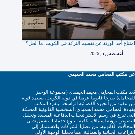
امتناع أحد الورثة عن تقسيم التركة في الكويت: ما الحل؟
أغسطس 5, 2026
عن مكتب المحامي محمد الحميدي
يُعد مكتب المحامي محمد الحميدي (مجموعة الوجيز
للمحاماة) صرحاً قانونياً عريقاً في دولة الكويت، يستمد قوته
من عقود من الخبرة القضائية الراسخة. ينفرد المكتب
بقيادة المحامي محمد الحميدي، الشخصية القانونية المحنكة
التي تبرع في رسم الاستراتيجيات الدفاعية المعقدة وتحليل
النصوص برؤية استباقية ثاقبة. تتنوع خدماتنا لتشمل شتى
المجالات القانونية، من قضايا الشركات والاستثمار إلى
النزاعات الجنائية والعمالية، مما يجعلنا الوجهة الأولى