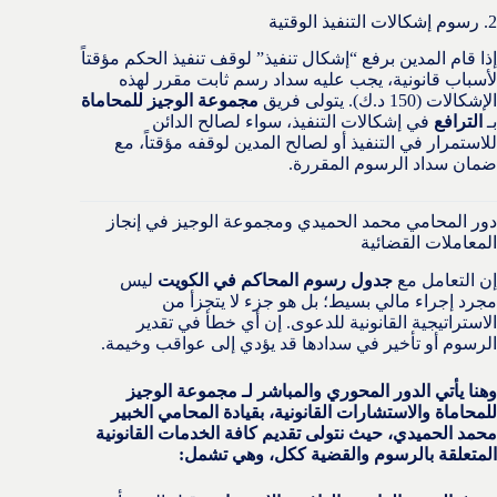
2. رسوم إشكالات التنفيذ الوقتية
إذا قام المدين برفع “إشكال تنفيذ” لوقف تنفيذ الحكم مؤقتاً
لأسباب قانونية، يجب عليه سداد رسم ثابت مقرر لهذه
الإشكالات (150 د.ك). يتولى فريق
مجموعة الوجيز للمحاماة
بـ
الترافع
في إشكالات التنفيذ، سواء لصالح الدائن
للاستمرار في التنفيذ أو لصالح المدين لوقفه مؤقتاً، مع
ضمان سداد الرسوم المقررة.
دور المحامي محمد الحميدي ومجموعة الوجيز في إنجاز
المعاملات القضائية
إن التعامل مع
جدول رسوم المحاكم في الكويت
ليس
مجرد إجراء مالي بسيط؛ بل هو جزء لا يتجزأ من
الاستراتيجية القانونية للدعوى. إن أي خطأ في تقدير
الرسوم أو تأخير في سدادها قد يؤدي إلى عواقب وخيمة.
وهنا يأتي الدور المحوري والمباشر لـ مجموعة الوجيز
للمحاماة والاستشارات القانونية، بقيادة المحامي الخبير
محمد الحميدي، حيث نتولى تقديم كافة الخدمات القانونية
المتعلقة بالرسوم والقضية ككل، وهي تشمل: