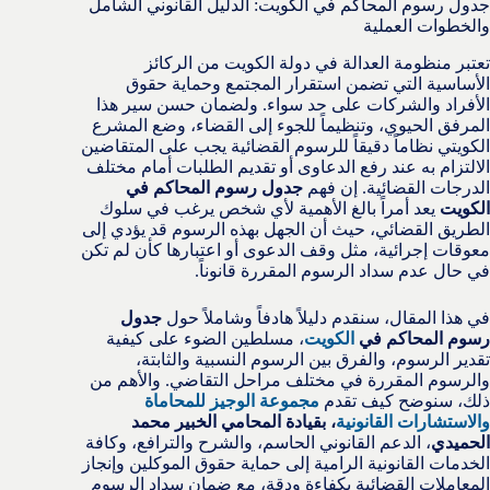
جدول رسوم المحاكم في الكويت: الدليل القانوني الشامل
والخطوات العملية
تعتبر منظومة العدالة في دولة الكويت من الركائز
الأساسية التي تضمن استقرار المجتمع وحماية حقوق
الأفراد والشركات على حد سواء. ولضمان حسن سير هذا
المرفق الحيوي، وتنظيماً للجوء إلى القضاء، وضع المشرع
الكويتي نظاماً دقيقاً للرسوم القضائية يجب على المتقاضين
الالتزام به عند رفع الدعاوى أو تقديم الطلبات أمام مختلف
الدرجات القضائية. إن فهم
جدول رسوم المحاكم في
الكويت
يعد أمراً بالغ الأهمية لأي شخص يرغب في سلوك
الطريق القضائي، حيث أن الجهل بهذه الرسوم قد يؤدي إلى
معوقات إجرائية، مثل وقف الدعوى أو اعتبارها كأن لم تكن
في حال عدم سداد الرسوم المقررة قانوناً.
في هذا المقال، سنقدم دليلاً هادفاً وشاملاً حول
جدول
رسوم المحاكم في
الكويت
، مسلطين الضوء على كيفية
تقدير الرسوم، والفرق بين الرسوم النسبية والثابتة،
والرسوم المقررة في مختلف مراحل التقاضي. والأهم من
ذلك، سنوضح كيف تقدم
مجموعة الوجيز للمحاماة
والاستشارات القانونية
، بقيادة المحامي الخبير محمد
الحميدي
، الدعم القانوني الحاسم، والشرح والترافع، وكافة
الخدمات القانونية الرامية إلى حماية حقوق الموكلين وإنجاز
المعاملات القضائية بكفاءة ودقة، مع ضمان سداد الرسوم