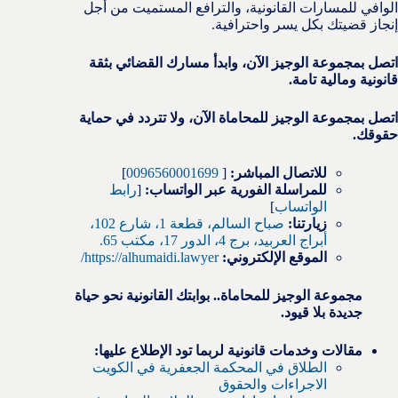
الوافي للمسارات القانونية، والترافع المستميت من أجل
إنجاز قضيتك بكل يسر واحترافية.
اتصل بمجموعة الوجيز الآن، وابدأ مسارك القضائي بثقة
قانونية ومالية تامة.
اتصل بمجموعة الوجيز للمحاماة الآن، ولا تتردد في حماية
حقوقك.
للاتصال المباشر:
[
0096560001699
]
للمراسلة الفورية عبر الواتساب:
[
رابط
الواتساب
]
زيارتنا:
صباح السالم، قطعة 1، شارع 102،
أبراج العربيد، برج 4، الدور 17، مكتب 65.
الموقع الإلكتروني:
https://alhumaidi.lawyer/
مجموعة الوجيز للمحاماة.. بوابتك القانونية نحو حياة
جديدة بلا قيود.
مقالات وخدمات قانونية لربما تود الإطلاع عليها:
الطلاق في المحكمة الجعفرية في الكويت
الاجراءات والحقوق