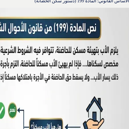
الأساس القانوني: المادة 199 (دستور سكن الحضانة)