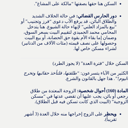
السكن هنا حقها بصفتها “مالكة على المشاع”.
دور الحارس القضائي:
في حالة الخلاف الشديد
والطلاق البائن، قد يرفع الأب دعوى “فرز وتجنيب” أو
“بيع بالمزاد العلني” لإنهاء حالة الشيوع. هنا يتدخل
المحامي محمد الحميدي لتقييم البيت بسعر السوق،
وضمان إما بقاء الأم بقوة حق الحضانة، أو بيع البيت
وحصولها على نصف قيمته (مئات الآلاف من الدنانير)
لشراء مسكن خاص لها.
السكن خلال “فترة العدة” (لا يجوز الطرد)
الكثير من الآباء يتسرعون:
“طلقتها، فلتأخذ حقائبها وتخرج
اليوم!”
. هذا جهل بالقانون والشرع.
المادة (160) أحوال شخصية:
الزوجة المعتدة من طلاق
رجعي أو بائن، يجب عليها أن تقضي عدتها في “مسكن
الزوجية” (البيت الذي كانت تسكن فيه قبل الطلاق).
ويحظر
على الزوج إخراجها منه خلال العدة (3 أشهر
تقريباً).