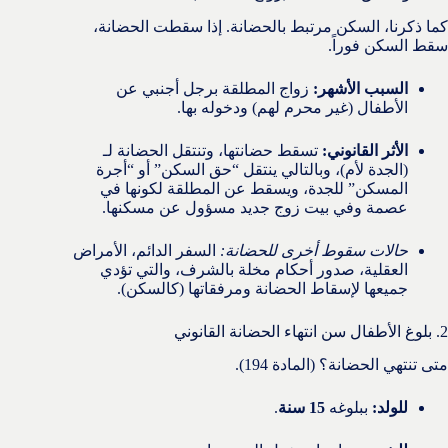
كما ذكرنا، السكن مرتبط بالحضانة. إذا سقطت الحضانة،
سقط السكن فوراً.
السبب الأشهر:
زواج المطلقة برجل أجنبي عن
الأطفال (غير محرم لهم) ودخوله بها.
الأثر القانوني:
تسقط حضانتها، وتنتقل الحضانة لـ
(الجدة لأم)، وبالتالي ينتقل “حق السكن” أو “أجرة
المسكن” للجدة، ويسقط عن المطلقة لكونها في
عصمة وفي بيت زوج جديد مسؤول عن مسكنها.
حالات سقوط أخرى للحضانة:
السفر الدائم، الأمراض
العقلية، صدور أحكام مخلة بالشرف، والتي تؤدي
جميعها لإسقاط الحضانة ومرفقاتها (كالسكن).
2. بلوغ الأطفال سن انتهاء الحضانة القانوني
متى تنتهي الحضانة؟ (المادة 194).
للولد:
ببلوغه
15 سنة
.