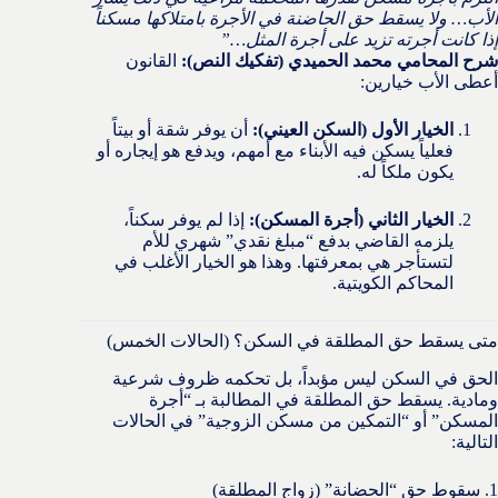
الأب… ولا يسقط حق الحاضنة في الأجرة بامتلاكها مسكناً
إذا كانت أجرته تزيد على أجرة المثل…”
شرح المحامي محمد الحميدي (تفكيك النص):
القانون
أعطى الأب خيارين:
الخيار الأول (السكن العيني):
أن يوفر شقة أو بيتاً
فعلياً يسكن فيه الأبناء مع أمهم، ويدفع هو إيجاره أو
يكون ملكاً له.
الخيار الثاني (أجرة المسكن):
إذا لم يوفر سكناً،
يلزمه القاضي بدفع “مبلغ نقدي” شهري للأم
لتستأجر هي بمعرفتها. وهذا هو الخيار الأغلب في
المحاكم الكويتية.
متى يسقط حق المطلقة في السكن؟ (الحالات الخمس)
الحق في السكن ليس مؤبداً، بل تحكمه ظروف شرعية
ومادية. يسقط حق المطلقة في المطالبة بـ “أجرة
المسكن” أو “التمكين من مسكن الزوجية” في الحالات
التالية:
1. سقوط حق “الحضانة” (زواج المطلقة)