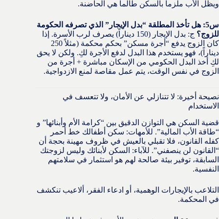
ويظل الأب ملزماً بالسكن طالما هي الحاضنة.
س5: هل تأخذ المطلقة “بدل الإيجار” الذي تصرفه الحكومة
للزوج؟
ج: بدل الإيجار (150 ديناراً) يصرف لرب الأسرة. إذا
كان الزوج يدفع “أجرة مسكن” بحكم محكمة (مثلاً 250
ديناراً)، فهو يستخدم هذا البدل لدفع الأجرة لكِ. ولكن لا يحق
لكِ أخذ البدل الحكومي من الإسكان مباشرة + أجرة من
الزوج في نفس الوقت، يتم عمل مقاصة لمنع الازدواجية.
نصيحة أخيرة: لا تتنازلي عن الأمان، ولا تتعسف في
الاستخدام
قضية السكن هي التوازن الدقيق بين “كرامة الأم وأبنائها” و
“طاقة الأب المالية”. للأمهات: سكن أطفالك خط أحمر
كفله القانون، فلا تقبلي بالعيش في ظروف مهينة بحجة أن
“القانون لن ينصفني”. للآباء: السكن لأبنائك وليس لزوجتك
السابقة، توفير بيئة صالحة لهم هو استثمار في سلامتهم
النفسية.
التلاعب بالإيجارات الوهمية، أو ادعاء الفقر، ألاعيب تنكشف
في المحكمة.