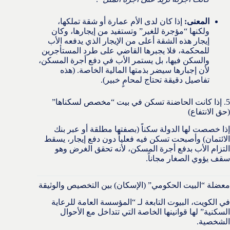
المعنى:
إذا كان لدى الأم عمارة أو شقة تملكها،
ولكنها “مؤجرة للغير” وتستفيد من إيجارها، وكان
إيجار هذه الشقة أعلى من الإيجار الذي يدفعه الأب
للمحكمة، فلا يجبرها القاضي على طرد المستأجرين
والسكن فيها، بل يستمر الأب في دفع أجرة المسكن،
لأن إجبارها سيضر بذمتها المالية الخاصة. (هذه
تفاصيل دقيقة تحتاج لمحامٍ خبير).
5. إذا كانت الحاضنة تسكن في بيت “مخصص لسكناها”
(حق الانتفاع)
إذا خصصت لها الدولة سكناً (بصفتها مطلقة أو عبر بنك
الائتمان) وأصبحت تسكن فيه فعلياً دون دفع إيجار، يسقط
التزام الأب بدفع أجرة المسكن، لأنه تحقق الغرض وهو
سقف يؤوي الصغار مجاناً.
معضلة “البيت الحكومي” (الإسكان) بين التخصيص والوثيقة
في الكويت، البيوت التابعة لـ “المؤسسة العامة للرعاية
السكنية” لها قوانينها الخاصة التي تتداخل مع الأحوال
الشخصية.