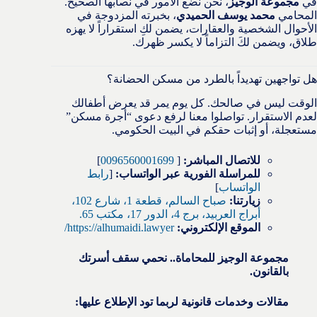
في
مجموعة الوجيز
، نحن نضع الأمور في نصابها الصحيح.
المحامي
محمد يوسف الحميدي
، بخبرته المزدوجة في
الأحوال الشخصية والعقارات، يضمن لكِ استقراراً لا يهزه
طلاق، ويضمن لكَ التزاماً لا يكسر ظهرك.
هل تواجهين تهديداً بالطرد من مسكن الحضانة؟
الوقت ليس في صالحك. كل يوم يمر قد يعرض أطفالك
لعدم الاستقرار. تواصلوا معنا لرفع دعوى “أجرة مسكن”
مستعجلة، أو إثبات حقكم في البيت الحكومي.
للاتصال المباشر:
[
0096560001699
]
للمراسلة الفورية عبر الواتساب:
[
رابط
الواتساب
]
زيارتنا:
صباح السالم، قطعة 1، شارع 102،
أبراج العربيد، برج 4، الدور 17، مكتب 65.
الموقع الإلكتروني:
https://alhumaidi.lawyer/
مجموعة الوجيز للمحاماة.. نحمي سقف أسرتك
بالقانون.
مقالات وخدمات قانونية لربما تود الإطلاع عليها: