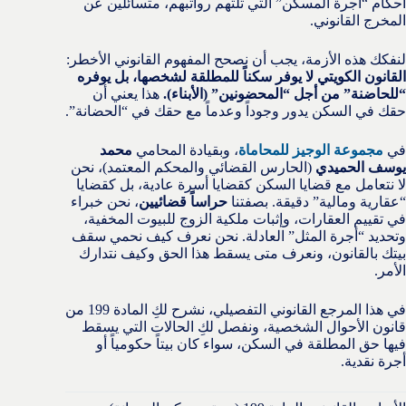
أحكام “أجرة المسكن” التي تلتهم رواتبهم، متسائلين عن
المخرج القانوني.
لنفكك هذه الأزمة، يجب أن نصحح المفهوم القانوني الأخطر:
القانون الكويتي لا يوفر سكناً للمطلقة لشخصها، بل يوفره
“للحاضنة” من أجل “المحضونين” (الأبناء).
هذا يعني أن
حقك في السكن يدور وجوداً وعدماً مع حقك في “الحضانة”.
في
مجموعة الوجيز للمحاماة
، وبقيادة المحامي
محمد
يوسف الحميدي
(الحارس القضائي والمحكم المعتمد)، نحن
لا نتعامل مع قضايا السكن كقضايا أسرة عادية، بل كقضايا
“عقارية ومالية” دقيقة. بصفتنا
حراساً قضائيين
، نحن خبراء
في تقييم العقارات، وإثبات ملكية الزوج للبيوت المخفية،
وتحديد “أجرة المثل” العادلة. نحن نعرف كيف نحمي سقف
بيتك بالقانون، ونعرف متى يسقط هذا الحق وكيف نتدارك
الأمر.
في هذا المرجع القانوني التفصيلي، نشرح لكِ المادة 199 من
قانون الأحوال الشخصية، ونفصل لكِ الحالات التي يسقط
فيها حق المطلقة في السكن، سواء كان بيتاً حكومياً أو
أجرة نقدية.