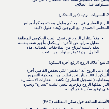
مستواهم قبل الطلاق.
2. التسويات الودية (دور المحكم)
النزاع العقاري في المحاكم يطول. بصفته
محكماً
، يجلس
المحامي الحميدي مع الزوجين لإيجاد حلول ذكية:
مثلاً: يتنازل الزوج عن نصف البيت الحكومي للمطلقة
مقابل تنازلها عن الأجرة، أو يتكفل بتأجير شقة بنفسه
بعقد باسمه ليرتاح من الملاحقات القضائية. هذه
الحلول الودية توفر سنوات من التعب.
3. تتبع أملاك الزوج (لرفع أجرة السكن)
إذا ادعى الزوج أنه “مفلس” لكي يخفض القاضي أجرة
السكن لـ 100 دينار. نحن نطلب من المحكمة التصريح
بمخاطبة (التسجيل العقاري) لكشف العقارات الاستثمارية
التي يملكها الزوج ويؤجرها للغير، لنثبت “يساره” ونجبره
على توفير سكن فاخر لأبنائه.
الأسئلة الشائعة حول سكن المطلقة (FAQ)