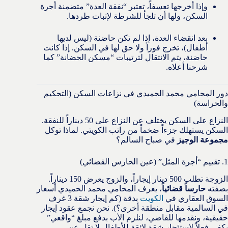
وإذا أخرجها تعسفاً، تعتبر “نفقة العدة” متضمنة أجرة
السكن، ولها أن تلجأ للشرطة لإثبات طردها.
بعد انقضاء العدة، إذا لم تكن حاضنة (ليس لديها
أطفال)، تخرج فوراً ولا حق لها في السكن. إذا كانت
حاضنة، يتم الانتقال لترتيبات “مسكن الحضانة” كما
شرحنا أعلاه.
دور المحامي محمد الحميدي في نزاعات السكن (التحكيم
والحراسة)
النزاع على السكن يختلف عن النزاع على 50 ديناراً للنفقة.
السكن يستهلك جزءاً ضخماً من راتب الكويتي. لماذا توكل
مجموعة الوجيز
في صباح السالم؟
1. تقييم “أجرة المثل” (عين الحارس القضائي)
الزوجة تطلب 500 دينار إيجاراً، والزوج يعرض 150 ديناراً.
بصفته
حارساً قضائياً
، يعرف المحامي محمد الحميدي أسعار
السوق العقاري في
الكويت
بدقة (كم إيجار شقة 3 غرف
في السالمية مقابل منطقة أخرى؟). نحن نجمع عقود إيجار
حقيقية، ونقدمها للقاضي، لنلزم الأب بدفع مبلغ “واقعي”
يكفي فعلاً لاستئجار شقة لائقة للأطفال لا تقل عن