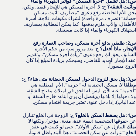
س1: هل تشمل “أجرة المسكن” فواتير الكهرباء والماء
وتأثيث الشقة؟
ج: لا. أجرة المسكن هي للإيجار فقط. ولكن،
يحق للأم الحاضنة رفع دعوى “مصاريف تأثيث مسكن
حضانة” (تصرف مرة واحدة) لشراء مكيفات، ثلاجة، أسرة
للأطفال، والأب ملزم بدفعها. كما يمكن المطالبة بمصاريف
استهلاك الكهرباء والماء إذا كانت مستقلة.
س2: طليقي يدفع أجرة مسكن، وصاحب العمارة رفع
الإيجار، ماذا أفعل؟
ج: بعد مرور سنة من حكم الأجرة
السابق، يحق لكِ رفع دعوى “زيادة أجرة مسكن”، وتقديم
عقد الإيجار الجديد للقاضي، وسيحكم بزيادة المبلغ إذا كان
الزوج ميسوراً.
س3: هل يحق للزوج الدخول لمسكن الحضانة متى شاء؟
ج:
مطلقاً لا.
مسكن الحضانة له “حرمة”. الأم المطلقة هي
“أجنبية” عنه الآن. ليس له الحق في امتلاك مفتاح الشقة،
ولا دخولها إلا بإذنها (ويفضل أن يرى أبناءه خارج الشقة أو
عند الباب). إذا دخل عنوة، تعتبر جريمة اقتحام مسكن.
س4: هل يسقط السكن بالخلع؟
ج: الزوجة في الخلع تتنازل
عن حقوقها الشخصية (نفقة عدة، متعة، مؤخر). ولكنها
لا
تملك
التنازل عن “سكن الأولاد”. حتى لو كتبت في عقد
الخلع “تنازلت عن سكن الحضانة”، هذا البند باطل قانوناً،