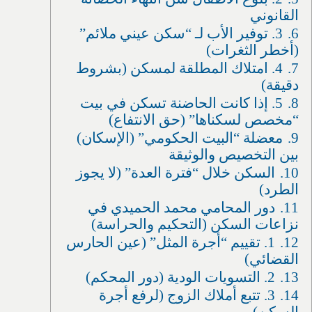
القانوني
6.
3. توفير الأب لـ “سكن عيني ملائم”
(أخطر الثغرات)
7.
4. امتلاك المطلقة لمسكن (بشروط
دقيقة)
8.
5. إذا كانت الحاضنة تسكن في بيت
“مخصص لسكناها” (حق الانتفاع)
9.
معضلة “البيت الحكومي” (الإسكان)
بين التخصيص والوثيقة
10.
السكن خلال “فترة العدة” (لا يجوز
الطرد)
11.
دور المحامي محمد الحميدي في
نزاعات السكن (التحكيم والحراسة)
12.
1. تقييم “أجرة المثل” (عين الحارس
القضائي)
13.
2. التسويات الودية (دور المحكم)
14.
3. تتبع أملاك الزوج (لرفع أجرة
السكن)