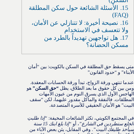
15.
الأسئلة الشائعة حول سكن المطلقة
(FAQ)
16.
نصيحة أخيرة: لا تتنازلي عن الأمان،
ولا تتعسف في الاستخدام
17.
هل تواجهين تهديداً بالطرد من
مسكن الحضانة؟
متى يسقط حق المطلقة في السكن بالكويت: بين “أمان
الأبناء” و “حدود القانون”
عندما تنتهي ورقة الزواج، تبدأ ورقة الحسابات المعقدة.
ومن بين كل حقوق ما بعد الطلاق، يظل
“حق السكن”
هو
الهاجس الأول الذي يسرق النوم من عيون الأمهات
المطلقات. فالنفقة والمأكل مقدور عليهما، لكن “سقف
البيت” هو الأمان الحقيقي للأسرة المتصدعة.
في المجتمع الكويتي، تكثر الشائعات المخيفة:
“إذا طلبتِ
الخلع ستطردين في الشارع”
، أو
“إذا بلغ ابنك 15 سنة
سيأخذ طليقك البيت”
. وفي المقابل، يئن بعض الآباء من