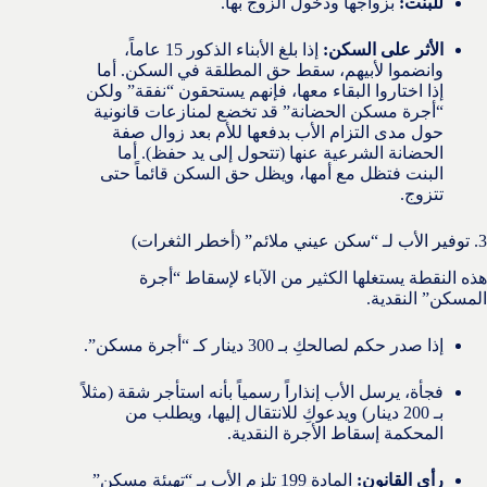
للبنت:
بزواجها ودخول الزوج بها.
الأثر على السكن:
إذا بلغ الأبناء الذكور 15 عاماً،
وانضموا لأبيهم، سقط حق المطلقة في السكن. أما
إذا اختاروا البقاء معها، فإنهم يستحقون “نفقة” ولكن
“أجرة مسكن الحضانة” قد تخضع لمنازعات قانونية
حول مدى التزام الأب بدفعها للأم بعد زوال صفة
الحضانة الشرعية عنها (تتحول إلى يد حفظ). أما
البنت فتظل مع أمها، ويظل حق السكن قائماً حتى
تتزوج.
3. توفير الأب لـ “سكن عيني ملائم” (أخطر الثغرات)
هذه النقطة يستغلها الكثير من الآباء لإسقاط “أجرة
المسكن” النقدية.
إذا صدر حكم لصالحكِ بـ 300 دينار كـ “أجرة مسكن”.
فجأة، يرسل الأب إنذاراً رسمياً بأنه استأجر شقة (مثلاً
بـ 200 دينار) ويدعوكِ للانتقال إليها، ويطلب من
المحكمة إسقاط الأجرة النقدية.
رأي القانون:
المادة 199 تلزم الأب بـ “تهيئة مسكن”