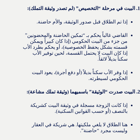
1. البيت في مرحلة “التخصيص” (لم تصدر وثيقة التملك):
إذا تم الطلاق قبل صدور الوثيقة، والأم حاضنة.
القاضي غالباً يحكم بـ “تمكين الحاضنة والمحضونين”
من جزء من البيت الحكومي (إذا كان كبيراً ويمكن
قسمته بشكل يحفظ الخصوصية)، أو يحكم بطرد الأب
إذا كان البيت لا يحتمل القسمة، لحين توفير الأب
سكناً بديلاً لائقاً.
إذا وفر الأب سكناً بديلاً (أو دفع أجرة)، يعود البيت
الحكومي لسيطرته.
2. البيت صدرت “الوثيقة” باسميهما (وثيقة تملك مشاعة):
إذا كانت الزوجة مسجلة في وثيقة البيت كشريكة
بالنصف (أو حسب القوانين السكنية).
هنا الطلاق لا يلغي ملكيتها. هي شريكة في العقار
وليست مجرد “حاضنة”.