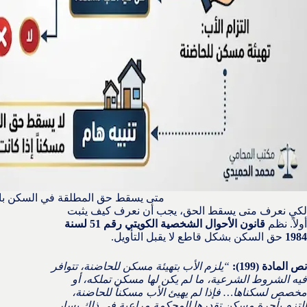
متى يسقط حق المطلقة في السكن با
لكي نعرف متى يسقط الحق، يجب أن نعرف كيف يثبت
أولاً. نظم
قانون الأحوال الشخصية الكويتي رقم 51 لسنة
1984
حق السكن بشكل قاطع لا يقبل التأويل.
نص المادة (199):
“يلزم الأب بتهيئة مسكن للحاضنة، تتوافر
فيه الشروط الشرعية، ما لم يكن لها مسكن تملكه، أو
مخصص لسكناها… فإذا لم يهيئ الأب مسكناً للحاضنة،
التزم بأجرة مسكن تقدرها المحكمة مراعية في ذلك يسار