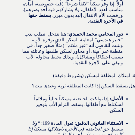
أولاً. إذا وفر سكناً “لائقاً شرعاً” (فيه خصوصية، أمان،
مناسب لعدد الأطفال، ولا يشاركهم فيه أحد يضرهم)،
ورفضت الأم الانتقال إليه بدون مبرر،
يسقط حقها
في الأجرة النقدية
.
دور المحامي محمد الحميدي:
هنا نتدخل. نطلب ندب
“خبير هندسي” لمعاينة السكن الذي يوفره الأب،
ونثبت للقاضي أنه “غير ملائم” (مثلاً صغير جداً، في
منطقة غير آمنة، أو مجاور لسكن طليقها وعائلته مما
يسبب احتكاكاً ومشاكل)، وبذلك نحبط محاولة الأب
ونبقي على الأجرة النقدية.
4. امتلاك المطلقة لمسكن (بشروط دقيقة)
هل يسقط السكن إذا كانت المطلقة ثرية وعندها بيت؟
الأصل:
إذا تملكت الحاضنة مسكناً خالياً وملائماً
لسكناها مع أطفالها، يسقط التزام الأب بتوفير
السكن.
الاستثناء القانوني الدقيق:
تقول المادة 199:
“ولا
يسقط حق الحاضنة في الأجرة بامتلاكها مسكناً إذا
كانت أجرته تزيد على أجرة المثل”
.