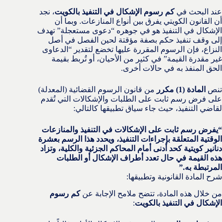
عند البحث في
كم رسوم الإشكال في التنفيذ بالكويت
، نجد
أن القانون الكويتي يفرق بين أنواع المنازعات. وبما أن
الإشكال في التنفيذ هو في جوهره “دعوى مستعجلة” تهدف
إلى وقف تنفيذ حكم بصفة مؤقتة لحين الفصل في أصل
النزاع، فإن الرسوم المقررة عليها تخضع لتقدير “الدعاوى
غير مقدرة القيمة” في كثير من الأحيان، أو تُربط بقيمة
الحق المنفذ به في حالات أخرى.
تنص
المادة (1) مكرر
من قانون الرسوم القضائية (المعدلة)
على فرض رسم ثابت على الطلبات والإشكالات التي تُقدم
لقاضي التنفيذ، حيث جاء سياق تطبيقها كالتالي:
“يفرض رسم ثابت على الإشكالات في التنفيذ والمنازعات
الوقتية المتعلقة بإجراءات التنفيذ، ويحدد هذا الرسم بعشرة
دنانير كويتية كحد أدنى أمام المحاكم الجزئية والكلية، وتزاد
هذه القيمة في حال تعدد أطراف الإشكال أو الطلبات
المرتبطة به.”
شرح المادة القانونية وتطبيقها:
من خلال هذه المادة، تتضح ملامح الإجابة عن
كم رسوم
الإشكال في التنفيذ بالكويت
: