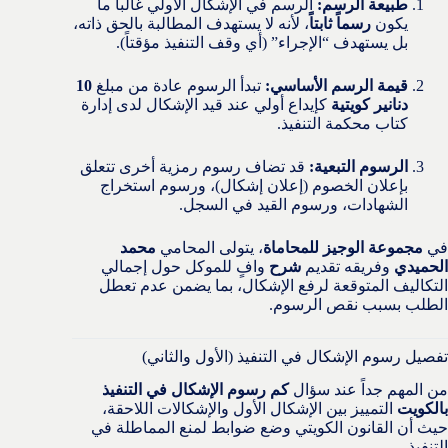
طبيعة الرسم:
الرسم في الإشكال الأولي غالباً ما
يكون
رسماً ثابتاً
، لأنه لا يستهدف المطالبة بالحق ذاته،
بل يستهدف “الإجراء” (أي وقف التنفيذ مؤقتاً).
قيمة الرسم الأساسي:
تبدأ الرسوم عادة من مبلغ
10
دنانير كويتية
كإيداع أولي عند قيد الإشكال لدى إدارة
كتاب محكمة التنفيذ.
الرسوم التبعية:
قد تضاف رسوم رمزية أخرى تتعلق
بإعلان الخصوم (إعلان إشكال)، ورسوم استخراج
الشهادات، ورسوم القيد في السجل.
في
مجموعة الوجيز للمحاماة
، يتولى المحامي
محمد
الحميدي
وفريقه تقديم
شرح
وافٍ للموكل حول إجمالي
التكاليف المتوقعة لرفع الإشكال، بما يضمن عدم تعطل
الطلب بسبب نقص الرسوم.
تفصيل رسوم الإشكال في التنفيذ (الأول والثاني)
من المهم جداً عند سؤال
كم رسوم الإشكال في التنفيذ
بالكويت
التمييز بين الإشكال الأول والإشكالات اللاحقة،
حيث أن القانون الكويتي وضع ضوابط لمنع المماطلة في
التنفيذ.