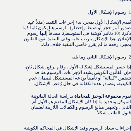
1. رسوم الإشكال الأول
يُقدم الإشكال الأول بمجرد بدء إجراءات التنفيذ (مثلاً عند
صدور أمر حجز أو ضبط وإحضار). الرسم هنا يكون ثابتاً كما
ذكرنا (10 دنانير كويتية في المتوسط)، مضافاً إليها رسوم
الإعلان. هذا الإشكال يترتب عليه وقف التنفيذ بقوة القانون
بمجرد رفعه ما لم يقرر قاضي التنفيذ خلاف ذلك.
2. رسوم الإشكال الثاني وما يليه
إذا خسر المستشكل إشكاله الأول، وقام برفع إشكال ثانٍ،
فإن القانون الكويتي يشدد الإجراءات. الرسوم هنا قد
تتضمن “كفالة” أو تأميناً يودعه المستشكل لضمان عدم
الكيدية، وتصادر هذه الكفالة في حال رُفض الإشكال.
تقوم
مجموعة الوجيز للمحاماة
بدراسة الحالة القانونية
للموكل وتحديد ما إذا كان الإشكال المقدم هو الأول أم
الثاني، وتجهيز مبالغ الرسوم والكفالات اللازمة لضمان
قبول الطلب شكلاً.
إجراءات سداد الرسوم وقيد الإشكال في المحاكم الكويتية