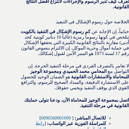
تعرف كيف تدير الرسوم والإجراءات لانتزاع أفضل النتائج
القانونية.
الخلاصة حول رسوم الإشكال في التنفيذ
ختاماً، إن الإجابة عن
كم رسوم الإشكال في التنفيذ بالكويت
تتلخص في كونها رسوماً رمزية (غالباً 10 دنانير كويتية كحد
أدنى) مقارنة بالنتائج القانونية الكبيرة التي يحققها الإشكال
في حماية أموال وحرية الموكل. إن الالتزام بنصوص القانون
رقم 17 لسنة 1973 هو الممر الآمن لقبول إشكالك.
لا تغامر بالتصرف الفردي في مرحلة التنفيذ الحرجة. إن
التواصل مع
المحامي محمد الحميدي ومجموعة الوجيز
للمحاماة والاستشارات القانونية
هو الضمان الوحيد للحصول
على الاستشارة الدقيقة، والسداد الصحيح للرسوم، والترافع
القوي الذي يوقف التنفيذ ويحمي حقوقك.
اتصل بمجموعة الوجيز للمحاماة الآن، ودعنا نتولى حمايتك
القانونية في مرحلة التنفيذ.
للاتصال المباشر:
[
0096560001699
]
للمراسلة الفورية عبر الواتساب:
[
رابط
الواتساب
]