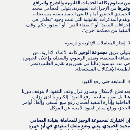
من ستقوم بكافة الخدمات القانونية والشرح والترافع
وغيرها
من الإجراءات الجوهرية. يتولى المحامي محمد
الحميدي الحضور أمام قاضي التنفيذ بصفة مستعجلة،
ويقدم المذكرات القانونية التي تثبت وجود “بطلان في
إجراءات التنفيذ” أو “انقضاء الدين” أو “صدور حكم بوقف
التنفيذ من محكمة أخرى”.
3. إنجاز المعاملات الإدارية والرسوم
يتولى فريق
مجموعة الوجيز
كافة الأعباء الإدارية؛ من
صياغة الصحيفة، وتقدير الرسوم، والسداد، وإعلان الخصوم
في مدد قياسية (غالباً في نفس يوم تقديم الطلب) نظراً
لطبيعة الإشكالات المستعجلة.
4. المتابعة حتى رفع القيود
بعد نجاح الإشكال وصدور قرار وقف التنفيذ، لا يتوقف دورنا
هنا؛ بل نقوم بمتابعة “رفع القيود” إلكترونياً لدى وزارة
الداخلية وإدارة التنفيذ لضمان رفع منع السفر، وإلغاء أوامر
الحجز، ورفع سائر القيود الأمنية عن الموكل.
إن اختيارك لمجموعة الوجيز للمحاماة، بقيادة المحامي
محمد الحميدي، يعني وضع ملفك التنفيذي في أيدٍ خبيرة