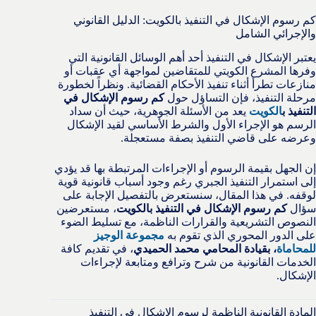
كم رسوم الإشكال في التنفيذ بالكويت: الدليل القانوني
والإجرائي الشامل
يعتبر الإشكال في التنفيذ أحد أهم الوسائل القانونية التي
وفرها المشرع الكويتي للمتقاضين لمواجهة أي عقبات أو
منازعات تطرأ أثناء تنفيذ الأحكام القضائية. ونظراً لخطورة
مرحلة التنفيذ، فإن التساؤل حول
كم رسوم الإشكال في
التنفيذ ب
الكويت
يعد من الأسئلة الجوهرية، حيث أن سداد
الرسم هو الإجراء الأول والشرط الأساسي لقيد الإشكال
وعرضه على قاضي التنفيذ بصفة مستعجلة.
إن الجهل بقيمة الرسوم أو الإجراءات المرتبطة بها قد يؤدي
إلى استمرار التنفيذ الجبري رغم وجود أسباب قانونية قوية
لوقفه. في هذا المقال، سنستعرض بالتفصيل الإجابة على
سؤال
كم رسوم الإشكال في التنفيذ بالكويت
، مستعرضين
النصوص التشريعية والقرارات الناظمة، مع تسليط الضوء
على الدور المحوري الذي تقوم به
مجموعة الوجيز
للمحاماة
، بقيادة المحامي محمد الحميدي
، في تقديم كافة
الخدمات القانونية من شرح وترافع ومتابعة لإجراءات
الإشكال.
المادة القانونية الناظمة لرسوم الإشكال في التنفيذ