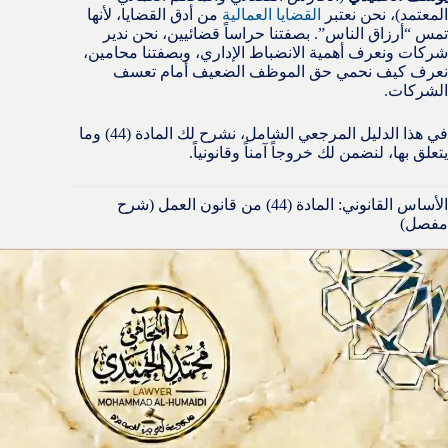
المعتمد)، نحن نعتبر
القضايا العمالية
من أدق القضايا، لأنها
تمس “أرزاق الناس”. بصفتنا حراساً قضائيين، نحن ندير
شركات ونعرف أهمية الانضباط الإداري، وبصفتنا محامين،
نعرف كيف نحمي حق الموظف الضعيف أمام تعسف
الشركات.
في هذا الدليل المرجعي الشامل، نشرح لك المادة (44) وما
يتعلق بها، لنضمن لك خروجاً آمناً وقانونياً.
الأساس القانوني: المادة (44) من قانون العمل (شرح
مفصل)