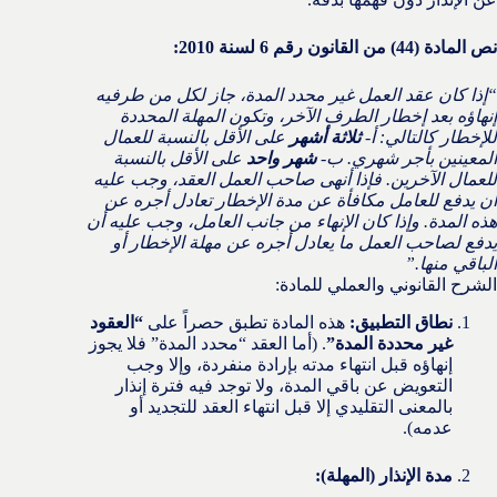
نص المادة (44) من القانون رقم 6 لسنة 2010:
“إذا كان عقد العمل غير محدد المدة، جاز لكل من طرفيه
إنهاؤه بعد إخطار الطرف الآخر، وتكون المهلة المحددة
للإخطار كالتالي:
أ-
ثلاثة أشهر
على الأقل بالنسبة للعمال
المعينين بأجر شهري.
ب-
شهر واحد
على الأقل بالنسبة
للعمال الآخرين.
فإذا أنهى صاحب العمل العقد، وجب عليه
أن يدفع للعامل مكافأة عن مدة الإخطار تعادل أجره عن
هذه المدة. وإذا كان الإنهاء من جانب العامل، وجب عليه أن
يدفع لصاحب العمل ما يعادل أجره عن مهلة الإخطار أو
الباقي منها.”
الشرح القانوني والعملي للمادة:
نطاق التطبيق:
هذه المادة تطبق حصراً على
“العقود
غير محددة المدة”
. (أما العقد “محدد المدة” فلا يجوز
إنهاؤه قبل انتهاء مدته بإرادة منفردة، وإلا وجب
التعويض عن باقي المدة، ولا توجد فيه فترة إنذار
بالمعنى التقليدي إلا قبل انتهاء العقد للتجديد أو
عدمه).
مدة الإنذار (المهلة):