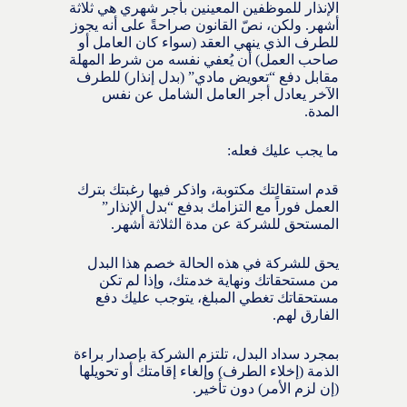
الإنذار للموظفين المعينين بأجر شهري هي ثلاثة
أشهر. ولكن، نصّ القانون صراحةً على أنه يجوز
للطرف الذي ينهي العقد (سواء كان العامل أو
صاحب العمل) أن يُعفي نفسه من شرط المهلة
مقابل دفع “تعويض مادي” (بدل إنذار) للطرف
الآخر يعادل أجر العامل الشامل عن نفس
المدة.
ما يجب عليك فعله:
قدم استقالتك مكتوبة، واذكر فيها رغبتك بترك
العمل فوراً مع التزامك بدفع “بدل الإنذار”
المستحق للشركة عن مدة الثلاثة أشهر.
يحق للشركة في هذه الحالة خصم هذا البدل
من مستحقاتك ونهاية خدمتك، وإذا لم تكن
مستحقاتك تغطي المبلغ، يتوجب عليك دفع
الفارق لهم.
بمجرد سداد البدل، تلتزم الشركة بإصدار براءة
الذمة (إخلاء الطرف) وإلغاء إقامتك أو تحويلها
(إن لزم الأمر) دون تأخير.