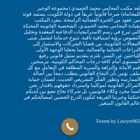
يُعد مكتب المحامي محمد الحميدي (مجموعة الوجيز
للمحاماة) صرحاً قانونياً عريقاً في دولة الكويت، يستمد قوته
من عقود من الخبرة القضائية الراسخة. ينفرد المكتب
بقيادة المحامي محمد الحميدي، الشخصية القانونية المحنكة
التي تبرع في رسم الاستراتيجيات الدفاعية المعقدة وتحليل
النصوص برؤية استباقية ثاقبة. تتنوع خدماتنا لتشمل شتى
المجالات القانونية، من قضايا الشركات والاستثمار إلى
النزاعات الجنائية والعمالية، مما يجعلنا الوجهة الأولى
للباحثين عن التميز. نلتزم بتقديم تمثيل قانوني رفيع
المستوى أمام كافة درجات المحاكم الكويتية، مرسخين
قيم الأمانة والنزاهة والسرية المطلقة في التعامل مع كل
ملف. نؤمن بأن النجاح القانوني يتطلب دمجاً بين أصالة
الممارسة وتطور الفكر التشريعي الحديث، لضمان حماية
المراكز القانونية لموكلينا واسترداد حقوقهم باقتدار. نحن
لسنا مجرد وكلاء قانونيين، بل شركاء نجاح نضع بين أيديكم
حنكتنا وخبرتنا العريقة لتكون الدرع الحصين لمصالحكم في
عالم القانون المتغير.
Tweets by Lawyer965