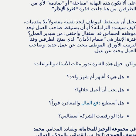
على ألا تكون هذه النهاية “مفاجئة” أو “صادمة” لأي من
الطرفين. من هنا جاءت فكرة
“فترة الإنذار”
تخيل أن يستيقظ الموظف ليجد نفسه مفصولاً بلا مقدمات،
كيف سيسدد التزاماته؟ أو أن يستيقظ صاحب العمل ليجد
موظفه الحساس قد استقال واختفى، من سيدير العمل؟
فترة الإنذار هي “صمام الأمان” الذي يمنح الطرفين وقتاً
لترتيب الأوراق. الموظف يبحث عن عمل جديد، وصاحب
العمل يبحث عن بديل.
ولكن، حول هذه الفترة تدور مئات الأسئلة والنزاعات:
هل هي 3 أشهر أم شهر واحد؟
هل يجب أن أعمل خلالها؟
هل أستطيع
دفع المال
والمغادرة فوراً؟
ماذا لو رفضت الشركة استقالتي؟
في
مجموعة الوجيز للمحاماة
، وبقيادة المحامي
محمد
يوسف الحميدي
(الحارس القضائي والمحكم العمالي