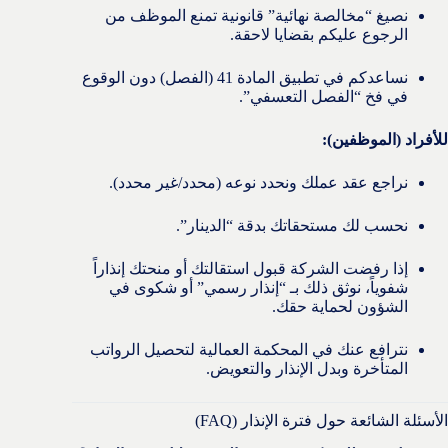
نصيغ “مخالصة نهائية” قانونية تمنع الموظف من
الرجوع عليكم بقضايا لاحقة.
نساعدكم في تطبيق المادة 41 (الفصل) دون الوقوع
في فخ “الفصل التعسفي”.
للأفراد (الموظفين):
نراجع عقد عملك ونحدد نوعه (محدد/غير محدد).
نحسب لك مستحقاتك بدقة “الدينار”.
إذا رفضت الشركة قبول استقالتك أو منحتك إنذاراً
شفوياً، نوثق ذلك بـ “إنذار رسمي” أو شكوى في
الشؤون لحماية حقك.
نترافع عنك في المحكمة العمالية لتحصيل الرواتب
المتأخرة وبدل الإنذار والتعويض.
الأسئلة الشائعة حول فترة الإنذار (FAQ)