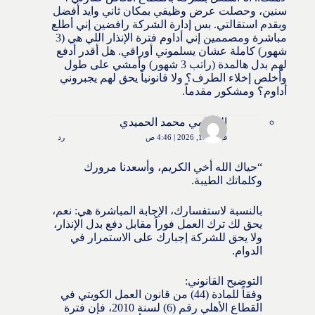
سنين، وحصلت عرض وظيفي بمكان ثاني وايد أفضل
وبقدم استقالتي. بس إدارة الشركة رافضين إني أطلع
مباشرة ومصممين إني أداوم فترة الإنذار اللي هي (3
شهور) كاملة عشان يسلموني أوراقي. هل أقدر أدفع
لهم بدل هالمدة (راتب 3 شهور) وأمشي على طول
وأخلص إخلاء الطرف؟ ولا قانونياً يحق لهم يجبروني
أداوم؟ ومشكور مقدماً.
المحامي محمد الحميدي
فبراير 15, 2026 | 4:46 ص
رد
“حياك الله أخي الكريم، وأسعدنا مرورك
وكلماتك الطيبة.
بالنسبة لاستفسارك، الإجابة المباشرة هي: نعم،
يحق لك ترك العمل فوراً مقابل دفع بدل الإنذار،
ولا يحق للشركة إجبارك على الاستمرار في
الدوام.
التوضيح القانوني:
وفقاً للمادة (44) من قانون العمل الكويتي في
القطاع الأهلي رقم (6) لسنة 2010، فإن فترة