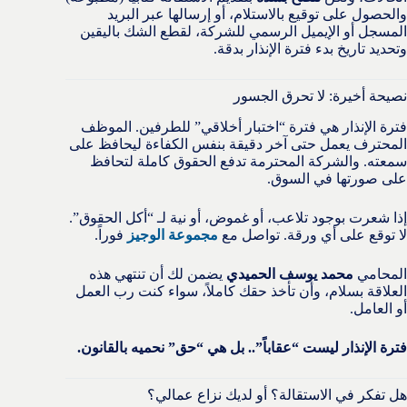
والحصول على توقيع بالاستلام، أو إرسالها عبر البريد
المسجل أو الإيميل الرسمي للشركة، لقطع الشك باليقين
وتحديد تاريخ بدء فترة الإنذار بدقة.
نصيحة أخيرة: لا تحرق الجسور
فترة الإنذار هي فترة “اختبار أخلاقي” للطرفين. الموظف
المحترف يعمل حتى آخر دقيقة بنفس الكفاءة ليحافظ على
سمعته. والشركة المحترمة تدفع الحقوق كاملة لتحافظ
على صورتها في السوق.
إذا شعرت بوجود تلاعب، أو غموض، أو نية لـ “أكل الحقوق”.
لا توقع على أي ورقة. تواصل مع
مجموعة الوجيز
فوراً.
المحامي
محمد يوسف الحميدي
يضمن لك أن تنتهي هذه
العلاقة بسلام، وأن تأخذ حقك كاملاً، سواء كنت رب العمل
أو العامل.
فترة الإنذار ليست “عقاباً”.. بل هي “حق” نحميه بالقانون.
هل تفكر في الاستقالة؟ أو لديك نزاع عمالي؟