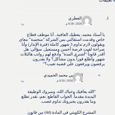
4 تعليقات
محمد العطري
يناير 26, 2026 | 8:58 م
رد
يا أستاذ محمد، يعطيك العافية.. أنا موظف قطاع
خاص وقدمت استقالتي بس الشركة “منحسة” معاي
ويقولون لازم تداوم 3 شهور كاملة (فترة الإنذار) وأنا
صراحة لقيت فرصة أحسن ومستعيل. سؤالي: هل
أقدر قانوناً “أشتري المدة” وأدفع لهم رواتب هالثلاث
شهور وأطلع فوراً بدون مشاكل؟ ولا يقدرون
يرفضون ويرفعون علي قضية تغيب؟”
المحامي محمد الحميدي
يناير 26, 2026 | 8:59 م
رد
“الله يعافيك وحياك الله، ومبروك الوظيفة
اليديدة مقدماً. الجواب القاطع: نعم، تقدر تطلع
وما يقدرون يجبرونك تداوم غصب.
المشرع الكويتي في المادة (44) من قانون