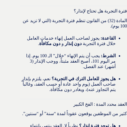
فترة التجربة هل تحتاج لإنذار؟
المادة (32) من القانون تنظم فترة التجربة (التي لا تزيد عن
100 يوم).
القاعدة:
يجوز لصاحب العمل إنهاء خدمات العامل
خلال فترة التجربة
دون إنذار
و
دون مكافأة
.
الشرط:
يجب أن يتم الإنهاء “خلال” الـ 100 يوم. إذا
مر اليوم 101، أصبح العقد مثبتاً، ووجب الإنذار (3
أشهر) عند الفصل.
هل يجوز للعامل الترك في التجربة؟
نعم، يلتزم بإنذار
صاحب العمل (يوم واحد عادة أو حسب العقد، وغالباً
يتم التجاوز عنه)، ويغادر دون مكافأة.
العقد محدد المدة : الفخ الكبير
كثير من الموظفين يوقعون عقوداً لمدة “سنة” أو “سنتين”.
هل توجد فترة إنذار؟
نظرياً لا. العقد ينتهي بانتهاء