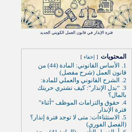
فترة الإنذار في قانون العمل الكويتي الجديد
المحتويات
إخفاء
1.
الأساس القانوني: المادة (44) من
قانون العمل (شرح مفصل)
2.
الشرح القانوني والعملي للمادة:
3.
“بدل الإنذار”: كيف تشتري حريتك
بالمال؟
4.
حقوق والتزامات الموظف “أثناء”
فترة الإنذار
5.
الاستثناءات: متى لا توجد فترة إنذار؟
(الفصل الفوري)
6.
أ- الفصل التأديبي (المادة 41) – حق