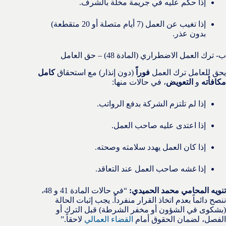
إذا حكم عليه في جريمة مخلة بالشرف.
إذا تغيب عن العمل (7 أيام متصلة أو 20 متقطعة)
بدون عذر.
ب- ترك العمل الاضطراري (المادة 48) – حق العامل
يحق للعامل ترك العمل
فوراً
(دون إنذار) مع استحقاق
كامل
مكافأته
و
التعويض
، في حالات منها:
إذا لم تلتزم الشركة بدفع الرواتب.
إذا اعتدى عليه صاحب العمل.
إذا كان العمل يهدد سلامته وصحته.
إذا غشه صاحب العمل عند التعاقد.
تنويه المحامي محمد الحميدي:
“في حالات المادة 41 و 48،
ننصح دائماً بعدم اتخاذ القرار منفرداً. يجب إثبات الحالة
(بشكوى في الشؤون أو مخفر الشرطة) قبل الترك أو
الفصل، لضمان الحقوق أمام
القضاء العمالي
لاحقاً.”