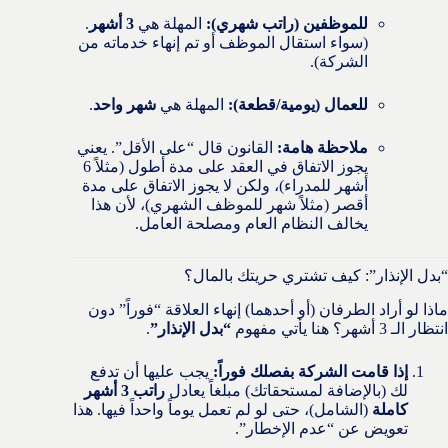
للموظفين (راتب شهري):
المهلة هي
3 أشهر
.
(سواء استقال الموظف أو تم إنهاء خدماته من
الشركة).
للعمال (يومية/قطعة):
المهلة هي
شهر واحد
.
ملاحظة هامة:
القانون قال “على الأقل”. يعني
يجوز الاتفاق في العقد على مدة أطول (مثلاً 6
أشهر للمدراء)، ولكن لا يجوز الاتفاق على مدة
أقصر (مثلاً شهر للموظف الشهري)، لأن هذا
يخالف النظام العام ومصلحة العامل.
“بدل الإنذار”: كيف تشتري حريتك بالمال؟
ماذا لو أراد الطرفان (أو أحدهما) إنهاء العلاقة “فوراً” دون
انتظار الـ 3 أشهر؟ هنا يأتي مفهوم
“بدل الإنذار”
.
إذا قامت الشركة بفصلك فوراً:
يجب عليها أن تدفع
لك (بالإضافة لمستحقاتك) مبلغاً يعادل
راتب 3 أشهر
كاملة
(الشامل)، حتى لو لم تعمل يوماً واحداً فيها. هذا
تعويض عن “عدم الإخطار”.