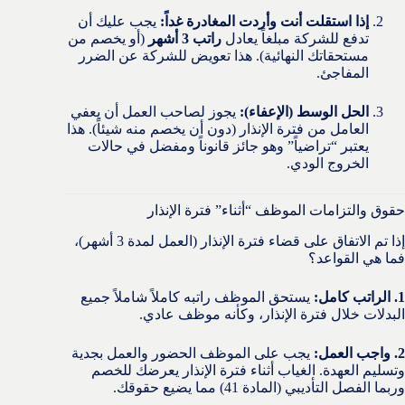
إذا استقلت أنت وأردت المغادرة غداً:
يجب عليك أن
تدفع للشركة مبلغاً يعادل
راتب 3 أشهر
(أو يخصم من
مستحقاتك النهائية). هذا تعويض للشركة عن الضرر
المفاجئ.
الحل الوسط (الإعفاء):
يجوز لصاحب العمل أن يعفي
العامل من فترة الإنذار (دون أن يخصم منه شيئاً). هذا
يعتبر “تراضياً” وهو جائز قانوناً ومفضل في حالات
الخروج الودي.
حقوق والتزامات الموظف “أثناء” فترة الإنذار
إذا تم الاتفاق على قضاء فترة الإنذار (العمل لمدة 3 أشهر)،
فما هي القواعد؟
1. الراتب كامل:
يستحق الموظف راتبه كاملاً شاملاً جميع
البدلات خلال فترة الإنذار، وكأنه موظف عادي.
2. واجب العمل:
يجب على الموظف الحضور والعمل بجدية
وتسليم العهدة. الغياب أثناء فترة الإنذار يعرضك للخصم
وربما الفصل التأديبي (المادة 41) مما يضيع حقوقك.