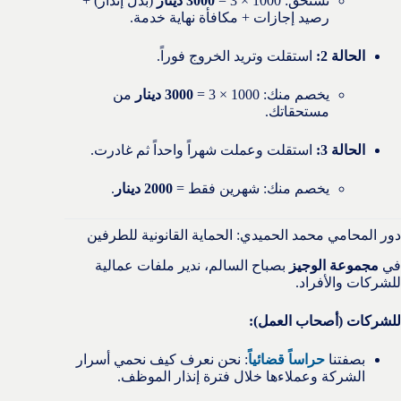
تستحق: 1000 × 3 =
3000 دينار
(بدل إنذار) +
رصيد إجازات + مكافأة نهاية خدمة.
الحالة 2:
استقلت وتريد الخروج فوراً.
يخصم منك: 1000 × 3 =
3000 دينار
من
مستحقاتك.
الحالة 3:
استقلت وعملت شهراً واحداً ثم غادرت.
يخصم منك: شهرين فقط =
2000 دينار
.
دور المحامي محمد الحميدي: الحماية القانونية للطرفين
في
مجموعة الوجيز
بصباح السالم، ندير ملفات عمالية
للشركات والأفراد.
للشركات (أصحاب العمل):
بصفتنا
حراساً قضائياً
: نحن نعرف كيف نحمي أسرار
الشركة وعملاءها خلال فترة إنذار الموظف.