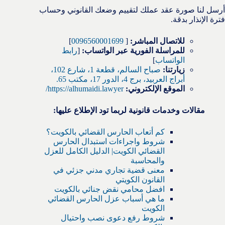
أرسل لنا صورة عقد عملك لتقييم وضعك القانوني وحساب
فترة الإنذار بدقة.
للاتصال المباشر:
[
0096560001699
]
للمراسلة الفورية عبر الواتساب:
[
رابط
الواتساب
]
زيارتنا:
صباح السالم، قطعة 1، شارع 102،
أبراج العربيد، برج 4، الدور 17، مكتب 65.
الموقع الإلكتروني:
https://alhumaidi.lawyer/
مقالات وخدمات قانونية لربما تود الإطلاع عليها:
كم أتعاب الحارس القضائي بالكويت؟
شروط واجراءات استبدال الحارس
القضائي الكويت| الدليل الكامل للعزل
والمحاسبة
معنى قضية تجاري مدني جزئي في
القانون الكويتي
افضل محامي نقض جنائي بالكويت
ما هي أسباب عزل الحارس القضائي
الكويت
شروط رفع دعوى نصب واحتيال