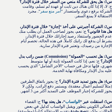
س1: هل يحق للشركة منعي من السفر خلال فترة الإنذار؟
ج: لا، إلا إذا كان هناك دين ثابت أو عهدة لم تسلم، وقامت
الشركة برفع دعوى واستصدار “
أمر منع سفر
“. مجرد
الاستقالة لا يمنع السفر.
س2: الشركة أجبرتني على أخذ “إجازة” خلال فترة الإنذار،
هل هذا قانوني؟
ج: نعم، يجوز لصاحب العمل أن يطلب منك
عدم الحضور واستنفاذ رصيد إجازاتك خلال فترة الإنذار،
بشرط أن يدفع لك راتبك كاملاً. في هذه الحالة، تخصم أيام
الإجازة من رصيدك، وتعتبر فترة الإنذار سارية.
س3: هل تحسب “العمولة” (Commission) ضمن راتب بدل
الإنذار؟
ج: نعم، إذا كانت العمولة ثابتة أو لها متوسط
شهري، فإنها تدخل في حساب “الأجر الشامل” الذي يحسب
عليه بدل الإنذار ومكافأة نهاية الخدمة.
س4: هل يجوز تمديد فترة الإنذار؟
ج: يجوز باتفاق الطرفين
(مثلاً لتسليم أعمال معقدة)، ويستمر دفع الراتب. ولكن لا
يجوز للشركة إجبار الموظف على التمديد أكثر من 3 أشهر.
س5: استقلت عبر “
الواتساب
“، هل يعتد بها؟
ج: القضاء
العمالي الكويتي يتطور ويقبل الواتساب كدليل في بعض
الحالات، ولكن
ننصح بشدة
بتقديم الاستقالة كتابياً (مطبوعة)