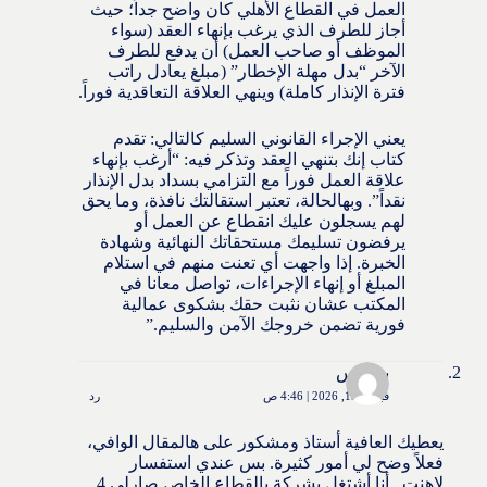
العمل في القطاع الأهلي كان واضح جداً؛ حيث
أجاز للطرف الذي يرغب بإنهاء العقد (سواء
الموظف أو صاحب العمل) أن يدفع للطرف
الآخر “بدل مهلة الإخطار” (مبلغ يعادل راتب
فترة الإنذار كاملة) وينهي العلاقة التعاقدية فوراً.
يعني الإجراء القانوني السليم كالتالي: تقدم
كتاب إنك بتنهي العقد وتذكر فيه: “أرغب بإنهاء
علاقة العمل فوراً مع التزامي بسداد بدل الإنذار
نقداً”. وبهالحالة، تعتبر استقالتك نافذة، وما يحق
لهم يسجلون عليك انقطاع عن العمل أو
يرفضون تسليمك مستحقاتك النهائية وشهادة
الخبرة. إذا واجهت أي تعنت منهم في استلام
المبلغ أو إنهاء الإجراءات، تواصل معانا في
المكتب عشان نثبت حقك بشكوى عمالية
فورية تضمن خروجك الآمن والسليم.”
بو قيس
فبراير 15, 2026 | 4:46 ص
رد
يعطيك العافية أستاذ ومشكور على هالمقال الوافي،
فعلاً وضح لي أمور كثيرة. بس عندي استفسار
لاهنت.. أنا أشتغل بشركة بالقطاع الخاص صارلي 4