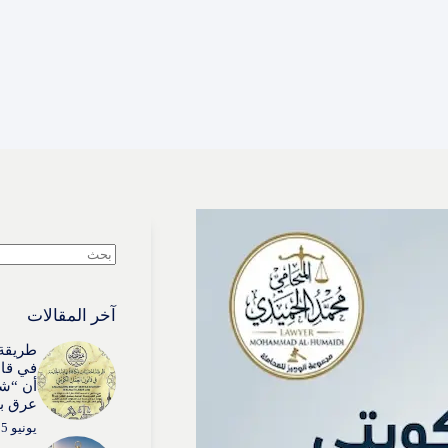
لا
توجد
نتائج
آخر المقالات
طريقة 
في قان
أن “شي
عرق بذ
يونيو 15, 2026