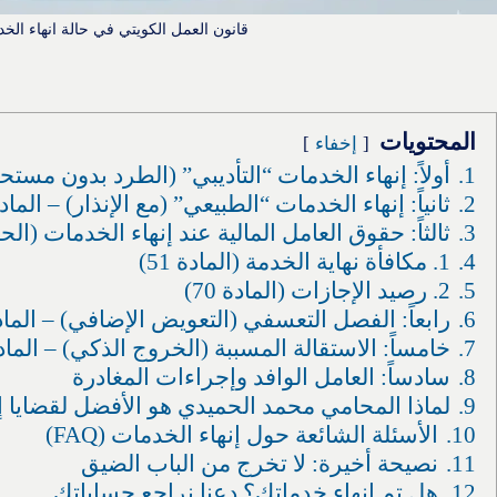
قانون العمل الكويتي في حالة انهاء الخ
المحتويات
إخفاء
1.
أولاً: إنهاء الخدمات “التأديبي” (الطرد بدون مستحقا
2.
ثانياً: إنهاء الخدمات “الطبيعي” (مع الإنذار) – المادة 
3.
ثالثاً: حقوق العامل المالية عند إنهاء الخدمات (الح
4.
1. مكافأة نهاية الخدمة (المادة 51)
5.
2. رصيد الإجازات (المادة 70)
6.
رابعاً: الفصل التعسفي (التعويض الإضافي) – المادة 46 و 
7.
خامساً: الاستقالة المسببة (الخروج الذكي) – المادة 
8.
سادساً: العامل الوافد وإجراءات المغادرة
9.
لماذا المحامي محمد الحميدي هو الأفضل لقضايا إ
10.
الأسئلة الشائعة حول إنهاء الخدمات (FAQ)
11.
نصيحة أخيرة: لا تخرج من الباب الضيق
12.
هل تم إنهاء خدماتك؟ دعنا نراجع حساباتك