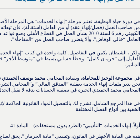
في دورة حياة الوظيفة، تعتبر مرحلة “إنهاء الخدمات” هي المرحلة الأص
من صاحب العمل (فصل/إنهاء عقد) أو من العامل (استقالة)، فإن تبعاته الما
الكويتي رقم 6 لسنة 2010 بشأن العمل في القطاع الأهلي و
العامل “خالي الوفاض”، وألا يتضرر صاحب العمل من “المفاجأة”.
ولكن، الشيطان يكمن في التفاصيل. كلمة واحدة في كتاب “إنهاء الخ
للعامل إلى “حرمان كامل”. وخطأ حسابي بسيط في “متوسط الأجر” قد
الدنانير.
في
مجموعة الوجيز للمحاماة
، وبقيادة المحامي
محمد يوسف الحميدي
(
نحن ندير ملفات إنهاء الخدمة بعقلية “المدقق المالي” و”المحامي الشرس
المحامي محمد الحميدي الخبرة في تصفية الحسابات بدقة لا تقبل الج
في هذا المرجع الشامل، نشرح لك بالتفصيل المواد القانونية الحاكمة ل
الخفية بين أنواع الفصل المختلفة.
أولاً: إنهاء الخدمات “التأديبي” (الطرد بدون مستحقات) – المادة 41
هذه هي المادة الأخطر في القانون، وتسمى “مادة الحرمان”. يحق لص