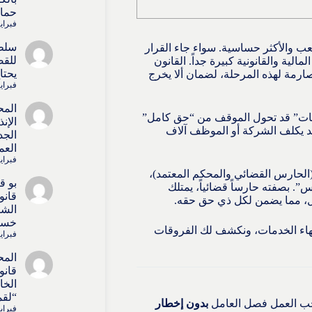
حماي
فبراير 15, 
سلط
عب والأكثر حساسية. سواء جاء القرار
للقض
لية والقانونية كبيرة جداً. القانون
يحتا
ضع قواعد صارمة لهذه المرحلة، لضمان ألا يخرج
فبراير 15, 
المح
دمات” قد تحول الموقف من “حق كامل”
الإن
 يكلف الشركة أو الموظف آلاف
الجد
العم
فبراير 15, 
الحارس القضائي والمحكم المعتمد)،
بو 
”. بصفته حارساً قضائياً، يمتلك
قانو
دل، مما يضمن لكل ذي حق حقه.
الشا
خسائ
إنهاء الخدمات، ونكشف لك الفروقات
فبراير 15, 
المح
قانو
الخا
“لقم
احب العمل فصل العامل
بدون إخطار
فبراير 15, 