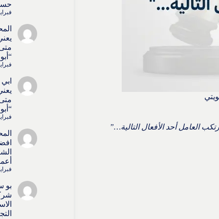
حسا
فبراير 4, 6
المح
يعني
متى 
“أبو
فبراير 4, 6
ابي 
يعني
متى 
“أبو
فبراير 4, 6
كب العامل أحد الأفعال التالية…”
المح
افض
الشر
أعما
فبراير 4, 6
بو س
شركا
الاس
التج