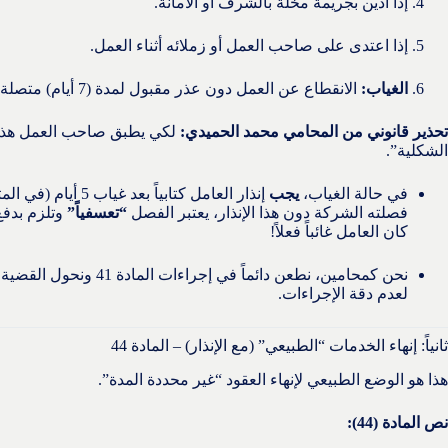
إذا أدين بجريمة مخلة بالشرف أو الأمانة.
إذا اعتدى على صاحب العمل أو زملائه أثناء العمل.
الغياب:
الانقطاع عن العمل دون عذر مقبول لمدة (7 أيام) متصلة أو (20 يوماً) متفرقة خلال السنة.
تحذير قانوني من المحامي محمد الحميدي:
لكي يطبق صاحب العمل هذه ا
الشكلية”.
في حالة الغياب،
يجب
فصلته الشركة دون هذا الإنذار، يعتبر الفصل
“تعسفياً”
وتلزم بدفع
كان العامل غائباً فعلاً!
لعدم دقة الإجراءات.
ثانياً: إنهاء الخدمات “الطبيعي” (مع الإنذار) – المادة 44
هذا هو الوضع الطبيعي لإنهاء العقود “غير محددة المدة”.
نص المادة (44):