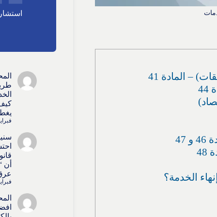
دمات
استشارا
ت) – المادة 41
المح
طريق
44
الخد
صاد)
كيف 
يغطي
فبراير 15, 
سنيط
47
احتس
48
قانو
أن “
عرق 
نهاء الخدمة؟
فبراير 15, 
المح
افضل
بالك