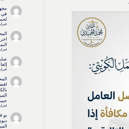
مجه
في ا
لحما
فبراير 15, 
المح
اجرا
النم
فبراير 15, 
صايل
إلغا
فبراير 15, 
المح
افض
بالك
المي
حسا
فبراير 4, 6
بو ف
ديون
المي