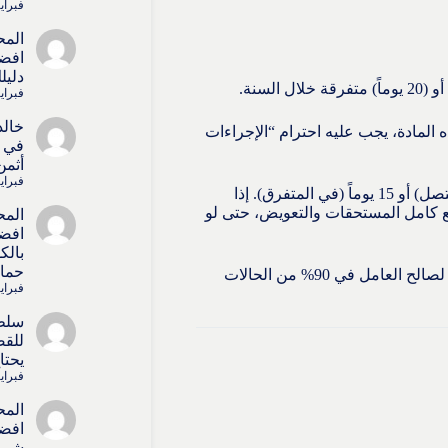
فبراير 4, 6
المح
افضل
دليل
فبراير 4, 6
خالد
لمادة، يجب عليه احترام “الإجراءات
في ا
أثمن
فبراير 4, 6
إنذار العامل كتابياً بعد غياب 5 أيام (في المتصل) أو 15 يوماً (في المتفرق). إذا
 كامل المستحقات والتعويض، حتى لو
المح
افضل
بالك
حماي
نحن كمحامين، نطعن دائماً في إجراءات المادة 41 ونحول القضية لصالح العامل في 90% من الحالات
فبراير 4, 6
سلط
للقض
يحتا
فبراير 4, 6
المح
افضل
شريك