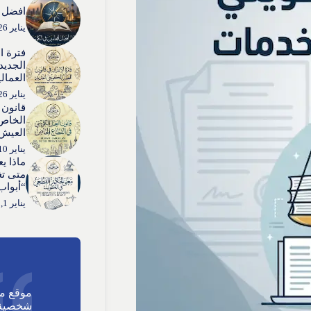
افضل ا
يناير 26, 2026
فترة ا
الجديد:
العمال
يناير 26, 2026
قانون 
الخاص:
العيش”
يناير 10, 2026
ماذا ي
متى تغ
“أبواب
يناير 1, 2026
موقع م
شخصية 