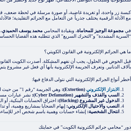
كبسة زر واحدة، أو تغريدة غاضبة، أو صورة مرسلة في لحظة ضعف، قد 
مع الأدلة الرقمية يختلف جذرياً عن التعامل مع الجرائم التقليدية؛ فالأ
في
مجموعة الوجيز للمحاماة
، وبقيادة المحامي
محمد يوسف الحميدي
،
“السرية المشددة” و”التحرك السريع” الذي تتطلبه هذه القضايا الحساس
ما هي الجرائم الإلكترونية في القانون الكويتي؟
بآلاف الدنانير. وتعرف الجريمة الإلكترونية بأنها أي فعل غير مشروع يتم 
أخطر أنواع الجرائم الإلكترونية التي نتولى الدفاع فيها:
الابتزاز الإلكتروني
(Extortion):
وهي الجريمة “رقم 1” من حيث الخطورة النفسية. قيام شخص بتهديد الضحية بنشر صور خاصة أو محادثات سرية مقابل المال أو أفعال غير مشروعة.
السب والقذف والتشهير (Cyber Defamation):
نشر عبارات مسيئة أو اتهامات باطلة عبر توي
الدخول غير المشروع (Hacking):
اختراق الحسابات البنكية، أو ا
النصب والاحتيال الإلكتروني:
إيهام الضحايا بمشاريع وهمية، أو ت
انتحال الشخصية:
إنشاء حسابات وهمية باسم شخص آخر للإساءة ل
دور “محامي جرائم الكترونية الكويت” في حمايتك