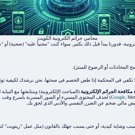
محامي جرائم الكترونية الكويت
رونية، فدورنا يبدأ قبل ذلك بكثير. سواء كنت “مجنياً عليه” (ضحية) أو “
 المحادثات أو الرضوخ للمبتز).
 مكافحة الجرائم الإلكترونية
(المباحث الإلكترونية) ومتابعتها مع النيا
ء أو الصور المسربة بأسرع وقت ممكن.
Google
بتعويض مالي ضخم عن الضرر النفسي والأدبي الذي لحق بك.
بسبب وشاية كيدية، أو حتى بسبب جهلك بالقانون (مثل عمل “ريتويت” لت