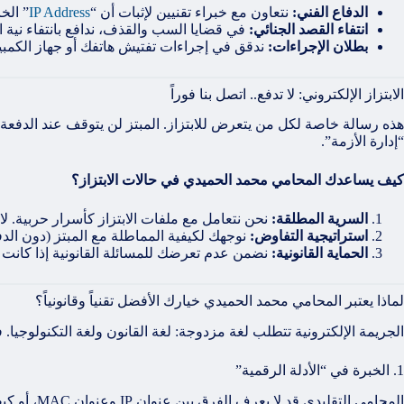
الدفاع الفني:
نتعاون مع خبراء تقنيين لإثبات أن “
IP Address
” الخ
انتفاء القصد الجنائي:
في قضايا السب والقذف، ندافع بانتفاء نية ا
بطلان الإجراءات:
ندقق في إجراءات تفتيش هاتفك أو جهاز الكمبيوت
الابتزاز الإلكتروني: لا تدفع.. اتصل بنا فوراً
هذه رسالة خاصة لكل من يتعرض للابتزاز. المبتز لن يتوقف عند الدفعة
“إدارة الأزمة”.
كيف يساعدك المحامي محمد الحميدي في حالات الابتزاز؟
السرية المطلقة:
نحن نتعامل مع ملفات الابتزاز كأسرار حربية. ل
استراتيجية التفاوض:
نوجهك لكيفية المماطلة مع المبتز (دون ال
الحماية القانونية:
نضمن عدم تعرضك للمسائلة القانونية إذا كانت 
لماذا يعتبر المحامي محمد الحميدي خيارك الأفضل تقنياً وقانونياً؟
الجريمة الإلكترونية تتطلب لغة مزدوجة: لغة القانون ولغة التكنولوجيا.
1. الخبرة في “الأدلة الرقمية”
المحامي ا