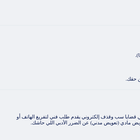
ن حقك.
شان نضمن حقك، لازم محامي قضايا سب وقذف إلكتروني يقدم طلب فني لتفريغ الهاتف أو
عويض مادي (تعويض مدني) عن الضرر الأدبي اللي حاشك.