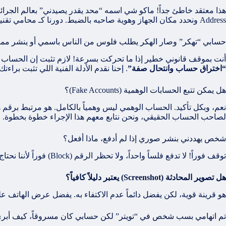
Address ونحدد مكان الجهاز وهوية صاحبه بالضبط. دورنا كـ محامي تقنية معلومات وجرائم إنترنت هو متابعة هالإجراءات التقنية مع النيابة لين نيب راسه ويتحاسب بالقانون.
حسابي “تهكر” وصار الهكر يطلب فلوس من الناس باسمي أو ينشر ممنوع
أنت بموقف قانوني خطير إذا ما تحركت بسرعة! لازم تثبت إن الحساب 
“اختراق حساب وانتحال صفة”
. إحنا نقدم الأدلة الفنية اللي تثبت براءت
هل يمكن تتبع الحسابات الوهمية (Fake Accounts)؟
لصاحب الحساب الحقيقي، ونحن نتابع معهم هذا الإجراء خطوة بخطوة.
شخص يهددني بنشر صوري إذا لم أدفع، ماذا أفعل؟
توقف فوراً! لا تدفع فلساً واحداً، ولا تحظر الرقم (Block) فوراً لأننا نحتاج للمحادثات كدليل. تواصل مع مكتبنا لنوجهك للطريقة الصحيحة لاستدراج المبتز تحت إشراف القانون حتى يتم القبض عليه متلبساً.
هل تصوير المحادثة (Screenshot) يعتبر دليلاً كافياً؟
هو قرينة قوية، لكن يفضل دائماً عدم الاكتفاء به. يفضل عرض الهاتف
تم اتهامي بسب شخص في “تويتر” لكن حسابي كان مسروقاً، كيف أب