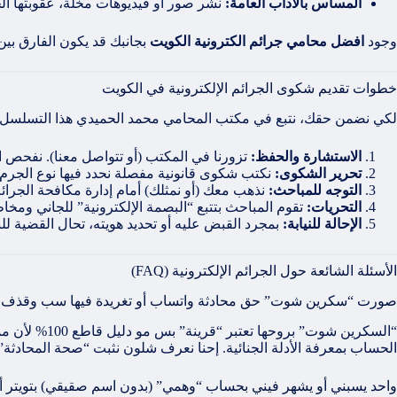
المساس بالآداب العامة:
نشر صور أو فيديوهات مخلة، عقوبتها ال
وجود
افضل محامي جرائم الكترونية الكويت
بجانبك قد يكون الفارق بي
خطوات تقديم شكوى الجرائم الإلكترونية في الكويت
لكي نضمن حقك، نتبع في مكتب المحامي محمد الحميدي هذا التسلسل ال
الاستشارة والحفظ:
تزورنا في المكتب (أو تتواصل معنا). نفحص الأدلة
تحرير الشكوى:
نكتب شكوى قانونية مفصلة نحدد فيها نوع الجرم 
التوجه للمباحث:
نذهب معك (أو نمثلك) أمام إدارة مكافحة الجرائم 
التحريات:
تقوم المباحث بتتبع “البصمة الإلكترونية” للجاني ومخا
الإحالة للنيابة:
بمجرد القبض عليه أو تحديد هويته، تحال القضية ل
الأسئلة الشائعة حول الجرائم الإلكترونية (FAQ)
صورت “سكرين شوت” حق محادثة واتساب أو تغريدة فيها سب وقذف، هل 
“السكرين شو
الحساب بمعرفة الأدلة الجنائية. إحنا نعرف شلون نثبت “صحة المحادث
واحد يسبني أو يشهر فيني بحساب “وهمي” (بدون اسم صقيقي) بتويتر أ