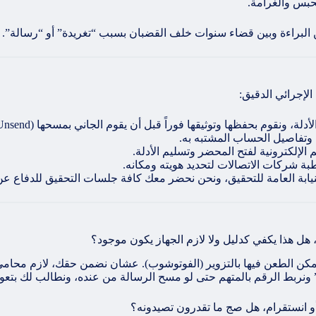
حبس والغرامة.
ن البراءة وبين قضاء سنوات خلف القضبان بسبب “تغريدة” أو “رسالة”.
إجرائي الدقيق:
، ونقوم بحفظها وتوثيقها فوراً قبل أن يقوم الجاني بمسحها (Unsend).
وتفاصيل الحساب المشتبه به.
الإلكترونية لفتح المحضر وتسليم الأدلة.
طبة شركات الاتصالات لتحديد هويته ومكانه.
لنيابة العامة للتحقيق، ونحن نحضر معك كافة جلسات التحقيق للدفاع ع
هذا يكفي كدليل ولا لازم الجهاز يكون موجود؟
ت” بروحها تعتبر “قرينة” بس مو دليل قاطع 100% لأن ممكن الطعن فيها بالتزوير (الفوتوشوب). ع
ة” ونربط الرقم بالمتهم حتى لو مسح الرسالة من عنده، ونطالب لك بت
و انستقرام، هل صج ما تقدرون تصيدونه؟