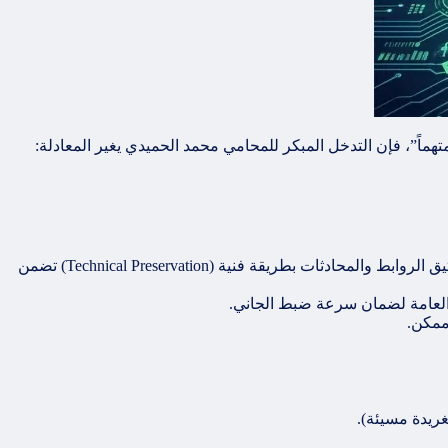
متهماً”، فإن التدخل المبكر للمحامي محمد الحميدي يغير المعادلة:
“السكرين شوت” (Screenshot) العادية قد لا تكفي في المحكمة إذا طعن الخصم في صحتها. نحن نرشدك لكيفية توثيق الروابط والمحادثات بطريقة فنية (Technical Preservation) تضمن
بة العامة لضمان سرعة ضبط الجاني.
غريدة مسيئة).