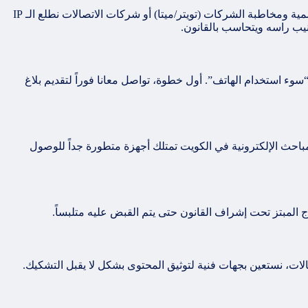
هذا معتقد خاطئ جداً! ماكو شي اسمه “محد يقدر يصيدني” بعالم الجرائم الإلكترونية. حتى لو الحساب وهمي، نقدر عن طريق تقديم شكوى رسمية ومخاطبة الشركات (تويتر/ميتا) أو شركات الاتصالات نطلع الـ IP
 استخدام الهاتف”. أول خطوة، تواصل معانا فوراً لتقديم بلاغ
كيد. الحساب الوهمي ليس وهمياً بالكامل. هو مرتبط برقم هاتف، أو بريد إلكتروني، وجهاز له رقم تسلسلي (IMEI) وعنوان (IP). المباحث الإلكترونية في الكويت تمتلك أجهزة متطورة جداً للوصول
ات، نستعين بجهات فنية لتوثيق المحتوى بشكل لا يقبل التشكيك.