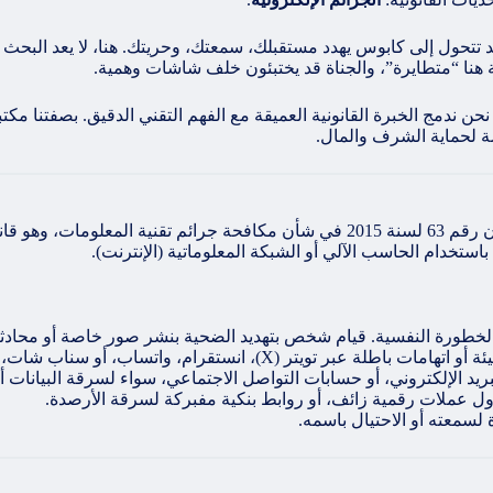
تتحول إلى كابوس يهدد مستقبلك، سمعتك، وحريتك. هنا، لا يعد البحث
دلة هنا “متطايرة”، والجناة قد يختبئون خلف شاشات وهمية.
 نحن ندمج الخبرة القانونية العميقة مع الفهم التقني الدقيق. بصفتنا مكتبا
ة لحماية الشرف والمال.
قبل الخوض في الحلول، يجب أن نفهم المشكلة. أصدرت الكويت القانون رقم 63 لسنة 5
باستخدام الحاسب الآلي أو الشبكة المعلوماتية (الإنترنت).
تر (X)، انستقرام، واتساب، أو سناب شات، تمس كرامة الأشخاص أو سمعة الشركات.
لبريد الإلكتروني، أو حسابات التواصل الاجتماعي، سواء لسرقة البيانات 
داول عملات رقمية زائف، أو روابط بنكية مفبركة لسرقة الأرصدة.
سمعته أو الاحتيال باسمه.