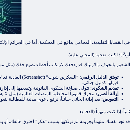
في القضايا التقليدية، المحامي يدافع في المحكمة. أما في الجرائم الإلكت
أولاً: إذا كنت ضحية (المجني عليه)
الشعور بالخوف والارتباك قد يدفعك لارتكاب أخطاء تضيع حقك (مثل مسح
تويثق الدليل الرقمي:
قبولها كدليل جنائي.
تقديم الشكوى:
نتولى صياغة الشكوى القانونية وتقديمها إلى
إدارة
إزالة الضرر:
نتحرك قانونياً لمخاطبة المنصات العالمية (مثل
, Meta, X) لحذف المحتوى المسي
التعويض:
بعد إدانة الجاني جنائياً، نرفع دعوى مدنية للمطالبة 
ثانياً: إذا كنت متهماً (الدفاع)
قد تجد نفسك متهماً بجريمة لم ترتكبها بسبب “هكر” اخترق هاتفك، أو 