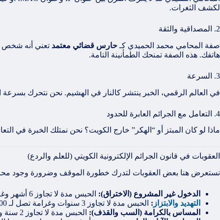
لكشف الثغرات.
2. المصداقية والثقة
صفة المحامي محمد الحميدي كـ
حارس قضائي معتمد
تعني أنه شخص مؤ
هاتفك. هذه الصفة تمنحك الطمأنينة التامة.
3. السرعة
في العالم الرقمي، الخبر ينتشر كالنار في الهشيم. نحن نتحرك بسرعة اس
4. التعامل مع الجرائم العابرة للحدود
ماذا لو كان المبتز أو “الهكر” خارج الكويت؟ نحن نمتلك الخبرة في التعامل 
العقوبات في قانون الجرائم الإلكترونية الكويتي (للعلم والردع)
نستعرض هنا بعض العقوبات لتدرك خطورة الموقف وضرورة وجود محامٍ
الدخول غير المشروع (الاختراق):
الحبس مدة لا تجاوز 6 أشهر وغرامة تصل لـ 2000 دينار. وإذا نتج عنه إلغاء بيانات أو تدميرها، تصل العقوبة للحبس 2 سنة.
التهديد والابتزاز
:
الحبس مدة لا تجاوز 3 سنوات وغرامة تصل لـ 10,000 دينار. وإذا كان التهديد بارتكاب جناية أو مساس بالشرف، تصل العقوبة للحبس 5 سنوات.
المساس بالكرامة (السب والقذف):
الحبس مدة لا تجاوز 2 سنة والغرامة.