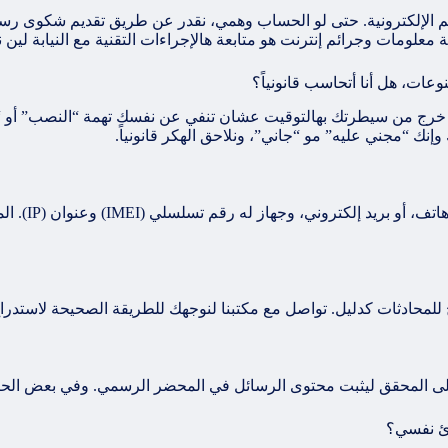
ات، هل أنا أتحاسب قانونياً؟
خرج من سيطرتك بهالتوقيت عشان تنفي عن نفسك تهمة “النصب” أو “سوء
ك وإنك “مجني عليه” مو “جاني”، ونلاحق الهكر قانونياً.
نعم، وبكل تأ
 على المحقق ليثبت محتوى الرسائل في المحضر الرسمي. وفي بعض الحال
رئ نفسي؟