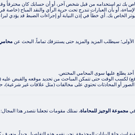
اص بك تم استخدامه من قبل شخص آخر، أو أن حسابك كان مخترقاً وقت
لإساءة، أو بأن العبارات تندرج تحت حرية الرأي والنقد المباح (خاصة ف
ر الخاص بك. أي خطأ في إذن النيابة أو إجراءات الضبط قد يؤدي لبراء
 الأولى؛ سيطلب المزيد والمزيد حتى يستنزفك تماماً. البحث عن
محامي 
ا أحد يطلع عليها سوى المحامي المختص.
دفع) لكسب الوقت حتى تتمكن المباحث من تحديد موقعه والقبض عليه (ا
الصور أو المحادثات تحتوي على مخالفات (مثل علاقات غير شرعية)، حي
 في
مجموعة الوجيز للمحاماة
، نمتلك مقومات تجعلنا نتصدر هذا المجال:
لتقليدي قد لا يعرف الفرق بين عنوان IP وعنوان MAC، أو كيفية استرجاع البيانات المحذوفة. نحن نفهم