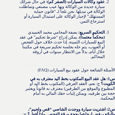
عقود وكالات السيارات (الصفر كم):
في حال شرائك
سيارة جديدة من الوكالة وبها عيب مصنعي وتماطلت
الوكالة في تبديلها. نحن نلجأ لـ “قانون حماية
المستهلك” لإجبار الوكالة على استبدال السيارة أو
استرجاع الثمن.
التحكيم السريع:
بصفة المحامي محمد الحميدي
(محكماً معتمداً)
، يمكن إدراج “شرط تحكيم” في عقد
البيع للسيارات الثمينة. إذا حدث خلاف حول الفحص
أو العيوب، يتم حله بجلسة تحكيم سريعة في مكتبنا
خلال أيام، بدلاً من الانتظار سنوات في أروقة
المحاكم.
الأسئلة الشائعة حول عقود بيع السيارات (FAQ)
س1: هل عقد البيع المكتوب بخط اليد معترف به في
الكويت؟
ج: نعم، العقد العرفي (المكتوب بخط اليد أو
المطبوع والموقع من الطرفين) معترف به قانوناً ويعتبر
حجة بين طرفيه، ويمكن إثبات حقك المالي به أمام
المحكمة.
س2: اشتريت سيارة ووجدت الشاصي “قص ولحيم”،
والبائع يرفض إرجاعها بحجة ورقة الفحص. ماذا أفعل؟
ج: