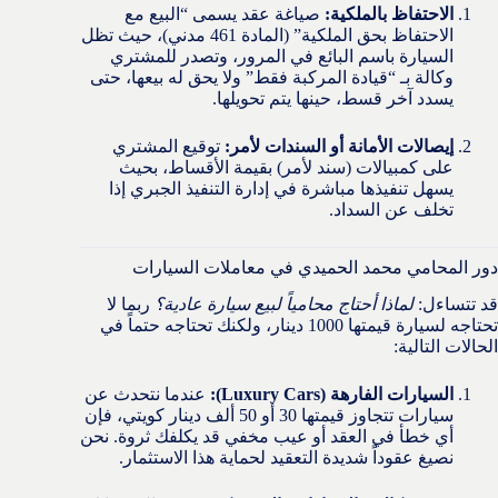
الاحتفاظ بالملكية:
صياغة عقد يسمى “البيع مع
الاحتفاظ بحق الملكية” (المادة 461 مدني)، حيث تظل
السيارة باسم البائع في المرور، وتصدر للمشتري
وكالة بـ “قيادة المركبة فقط” ولا يحق له بيعها، حتى
يسدد آخر قسط، حينها يتم تحويلها.
إيصالات الأمانة أو السندات لأمر:
توقيع المشتري
على كمبيالات (سند لأمر) بقيمة الأقساط، بحيث
يسهل تنفيذها مباشرة في إدارة التنفيذ الجبري إذا
تخلف عن السداد.
دور المحامي محمد الحميدي في معاملات السيارات
قد تتساءل:
لماذا أحتاج محامياً لبيع سيارة عادية؟
ربما لا
تحتاجه لسيارة قيمتها 1000 دينار، ولكنك تحتاجه حتماً في
الحالات التالية:
السيارات الفارهة (Luxury Cars):
عندما نتحدث عن
سيارات تتجاوز قيمتها 30 أو 50 ألف دينار كويتي، فإن
أي خطأ في العقد أو عيب مخفي قد يكلفك ثروة. نحن
نصيغ عقوداً شديدة التعقيد لحماية هذا الاستثمار.