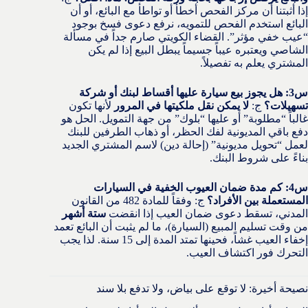
إذا أثبتنا أن مركز الفحص أخطأ أو تواطأ مع البائع، أو أن
البائع استخدم الفحص للتمويه، نرفع دعوى فسخ بوجود
“عيب خفي مؤثر”. القضاء الكويتي صارم جداً في مسألة
الشاصي ويعتبره عيباً جسيماً يبطل البيع إذا لم يكن
المشتري يعلم به تفصيلاً.
س3: هل يجوز بيع سيارة عليها أقساط لبنك أو شركة
تسهيلات؟
ج:
لا يمكن نقل ملكيتها في المرور
لأنها تكون
غالباً “مطلوبة” أو عليها “بلوك” من جهة التمويل. الحل هو
دفع باقي المديونية لفك الحظر، أو ذهاب الطرفين للبنك
لعمل “تحويل مديونية” (إحالة دين) لاسم المشتري الجديد
بناءً على شروط البنك.
س4: كم مدة ضمان العيوب الخفية في السيارات
المستعملة بين الأفراد؟
ج: وفقاً للمادة 482 من القانون
المدني، تسقط دعوى ضمان العيب إذا انقضت
ستة أشهر
من وقت تسليم المبيع (السيارة)، ما لم يثبت أن البائع تعمد
إخفاء العيب غشاً، فحينها تمتد المدة إلى 15 سنة. لذا يجب
التحرك فور اكتشاف العيب.
نصيحة أخيرة: لا توقع على بياض، ولا تدفع بلا سند