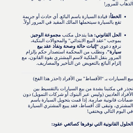
الذهاب للمرور!
الخطأ:
قيادة السيارة باسم البائع. أي حادث أو جريمة
تقع بالسيارة سيتحملها المالك المقيد في المرور أولاً.
الحل القانوني:
هنا يتدخل مكتب
مجموعة الوجيز
.
بموجب “عقد البيع الابتدائي” والمحوالات البنكية،
نرفع دعوى
“إثبات حالة وصحة ونفاذ عقد بيع
سيارة”
، ونطلب من المحكمة استصدار حكم بإلزام
المرور بنقل الملكية لاسم المشتري بقوة القانون، مع
إلزام البائع بالتعويض عن التأخير والمصاريف.
بيع السيارات بـ “الأقساط” بين الأفراد (احذر هذا الفخ)
نحذر في مكتبنا بشدة من بيع السيارات بالتقسيط بين
الأفراد العاديين (وليس عبر البنوك أو شركات التمويل) دون
ضمانات قانونية صارمة. إذا قمت بتحويل السيارة باسم
المشتري، وتبقى لك أقساط، فقد يبيع المشتري السيارة
في اليوم التالي ويختفي!
الحلول القانونية التي نوفرها كصائغي عقود: