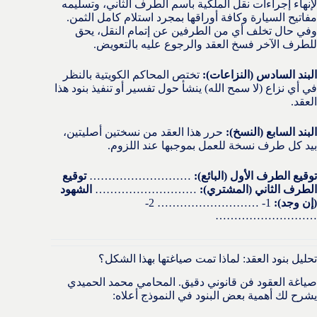
لإنهاء إجراءات نقل الملكية باسم الطرف الثاني، وتسليمه
مفاتيح السيارة وكافة أوراقها بمجرد استلام كامل الثمن.
وفي حال تخلف أي من الطرفين عن إتمام النقل، يحق
للطرف الآخر فسخ العقد والرجوع عليه بالتعويض.
البند السادس (النزاعات):
تختص المحاكم الكويتية بالنظر
في أي نزاع (لا سمح الله) ينشأ حول تفسير أو تنفيذ بنود هذا
العقد.
البند السابع (النسخ):
حرر هذا العقد من نسختين أصليتين،
بيد كل طرف نسخة للعمل بموجبها عند اللزوم.
توقيع الطرف الأول (البائع):
………………………
توقيع
الطرف الثاني (المشتري):
………………………
الشهود
(إن وجد):
1- ……………………… 2-
………………………
تحليل بنود العقد: لماذا تمت صياغتها بهذا الشكل؟
صياغة العقود فن قانوني دقيق. المحامي محمد الحميدي
يشرح لك أهمية بعض البنود في النموذج أعلاه: