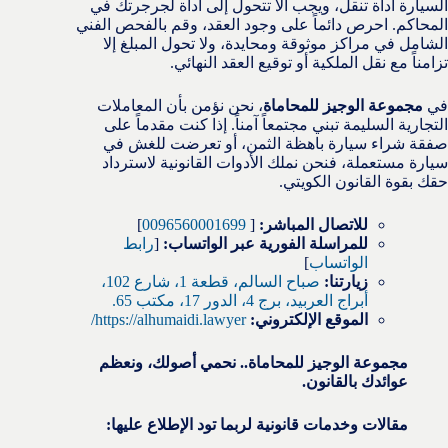
السيارة أداة تنقل، ويجب ألا تتحول إلى أداة لجرجرتك في
المحاكم. احرص دائماً على وجود العقد، وقم بالفحص الفني
الشامل في مراكز موثوقة ومحايدة، ولا تحول المبلغ إلا
تزامناً مع نقل الملكية أو توقيع العقد النهائي.
في
مجموعة الوجيز للمحاماة
، نحن نؤمن بأن المعاملات
التجارية السليمة تبني مجتمعاً آمناً. إذا كنت مقدماً على
صفقة شراء سيارة باهظة الثمن، أو تعرضت للغش في
سيارة مستعملة، فنحن نملك الأدوات القانونية لاسترداد
حقك بقوة القانون الكويتي.
للاتصال المباشر:
[
0096560001699
]
للمراسلة الفورية عبر الواتساب:
[
رابط
الواتساب
]
زيارتنا:
صباح السالم، قطعة 1، شارع 102،
أبراج العربيد، برج 4، الدور 17، مكتب 65.
الموقع الإلكتروني:
https://alhumaidi.lawyer/
مجموعة الوجيز للمحاماة.. نحمي أصولك، ونعظم
عوائدك بالقانون.
مقالات وخدمات قانونية لربما تود الإطلاع عليها: