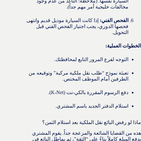
السيارة نفسها. (ملاحظة: التأكد من عدم وجود
مخالفات خليجية أمر مهم جداً).
الفحص الفني:
إذا كانت السيارة موديل قديم وانتهى
فحصها الدوري، يجب اجتياز الفحص الفني قبل
التحويل.
الخطوات العملية:
التوجه لفرع المرور التابع لمحافظتك.
تعبئة نموذج “طلب نقل ملكية مركبة” وتوقيعه من
الطرفين أمام الموظف المختص.
دفع الرسوم المقررة بالكي-نت (K-Net).
استلام الدفتر الجديد باسم المشتري.
ماذا لو رفض البائع نقل الملكية بعد استلام الثمن؟
هذه من القضايا الشائعة والمزعجة جداً. يقوم المشتري
بدفع المبلغ كاملاً بناءً على “الثقة”، ثم يماطل البائع في