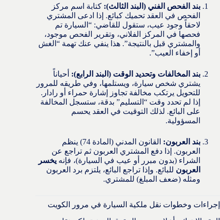
بند الفحص الفني (البند الثالث):
كتابة اسم مركز
الفحص في العقد تحميك كبائع. إذا ادعى المشتري
لاحقاً وجود عيب، ستقول للقاضي: “السيارة تم
فحصها في المركز الفلاني، وتقرير الفحص موجود،
والمشتري قبل بالنتيجة”. هذا ينفي عنك تهمة “الغش
أو إخفاء العيب”.
بند المخالفات وتحديد الوقت (البند الرابع):
أحياناً
يشتري شخص سيارة، ويستلمها، وفي طريقه للمرور
للتحويل يرتكب مخالفة تجاوز إشارة حمراء أو رادار.
إذا لم تحدد وقت “التسليم” بدقة، ستسجل المخالفة
على البائع. لذلك التوقيت في العقد يحسم
المسؤولية.
بند العربون:
القانون المدني (المادة 74) ينظم
العربون. إذا دفع المشتري العربون ثم تراجع عن
الشراء (بدون مبرر أو عيب في السيارة)، فإنه
يخسر
العربون
للبائع. وإذا تراجع البائع، يلتزم برد العربون
ومثله (ضعف المبلغ) للمشتري.
إجراءات وخطوات نقل ملكية السيارة في مرور الكويت