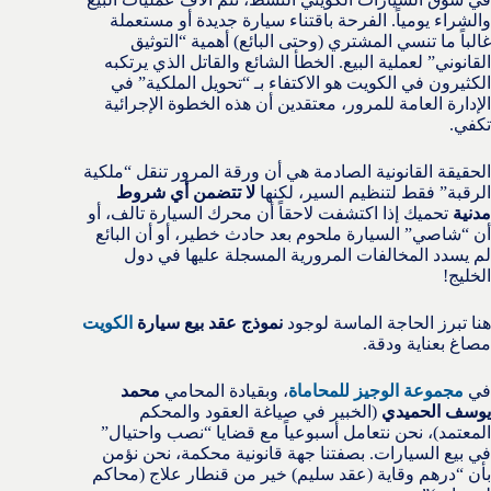
والشراء يومياً. الفرحة باقتناء سيارة جديدة أو مستعملة
غالباً ما تنسي المشتري (وحتى البائع) أهمية “التوثيق
القانوني” لعملية البيع. الخطأ الشائع والقاتل الذي يرتكبه
الكثيرون في الكويت هو الاكتفاء بـ “تحويل الملكية” في
الإدارة العامة للمرور، معتقدين أن هذه الخطوة الإجرائية
تكفي.
الحقيقة القانونية الصادمة هي أن ورقة المرور تنقل “ملكية
الرقبة” فقط لتنظيم السير، لكنها
لا تتضمن أي شروط
مدنية
تحميك إذا اكتشفت لاحقاً أن محرك السيارة تالف، أو
أن “شاصي” السيارة ملحوم بعد حادث خطير، أو أن البائع
لم يسدد المخالفات المرورية المسجلة عليها في دول
الخليج!
هنا تبرز الحاجة الماسة لوجود
نموذج عقد بيع سيارة
الكويت
مصاغ بعناية ودقة.
في
مجموعة الوجيز للمحاماة
، وبقيادة المحامي
محمد
يوسف الحميدي
(الخبير في صياغة العقود والمحكم
المعتمد)، نحن نتعامل أسبوعياً مع قضايا “نصب واحتيال”
في بيع السيارات. بصفتنا جهة قانونية محكمة، نحن نؤمن
بأن “درهم وقاية (عقد سليم) خير من قنطار علاج (محاكم