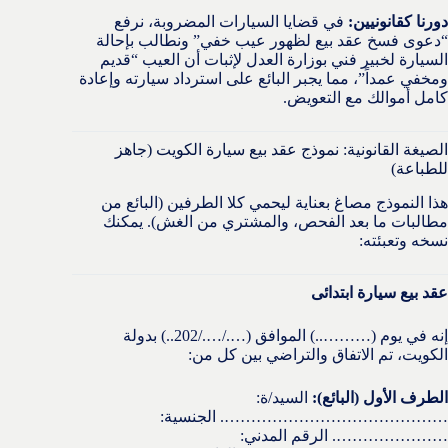
دورنا كقانونيين:
في قضايا السيارات المضروبة، نرفع
“دعوى فسخ عقد بيع لظهور عيب خفي” ونطالب بإحالة
السيارة لخبير فني بوزارة العدل لإثبات أن العيب “قديم
ومخفي عمداً”، مما يجبر البائع على استرداد سيارته وإعادة
كامل أموالك مع التعويض.
الصيغة القانونية: نموذج عقد بيع سيارة الكويت (جاهز
للطباعة)
هذا النموذج مصاغ بعناية ليحمي كلا الطرفين (البائع من
مطالبات ما بعد الفحص، والمشتري من الغش). يمكنك
نسخه وتعبئته:
عقد بيع سيارة ابتدائى
إنه في يوم (………..) الموافق (…./…./202..) بدولة
الكويت، تم الاتفاق والتراضي بين كل من:
الطرف الأول (البائع):
السيد/ة:
……………………………………. الجنسية:
…………………. الرقم المدني: