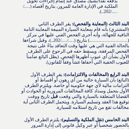
بدفعه نقداً/بشيك مصدق عند إتمام إجراءات تحويل
الملكية في الإدارة العامة للمرور، بتاريخ أقصاه (…./
…./202..).
البند الثالث (المعاينة والفحص):
يقر الطرف الثاني
(المشتري) بأنه قام بمعاينة السيارة المبيعة المعاينة التامة
النافية للجهالة، وأنه أجرى الفحص الفني عليها في مركز
(…………………….) بتاريخ (…./…./202..)، وقبل شراءها
بالحالة الفنية التي هي عليها وقت التعاقد بناءً على نتيجة
الفحص المرفقة، ويسقط حقه في الرجوع على الطرف
الأول بشأن أي عيوب أظهرها الفحص. (يظل البائع ضامناً
للعيوب الخفية التي أخفاها غشاً وفقاً للقانون).
البند الرابع (المخالفات والالتزامات):
يقر الطرف الأول
(البائع) بأن السيارة خالية من أي رهون أو أقساط أو
التزامات مالية لأي جهة حكومية أو خاصة. ويلتزم الطرف
الأول بتحمل وسداد كافة المخالفات المرورية أو الحوادث أو
القضايا المتعلقة بالسيارة والتي وقعت
قبل
تاريخ ووقت
توقيع هذا العقد وتسليم السيارة. ويتحمل الطرف الثاني أية
مخالفات تقع من تاريخ استلامه للسيارة.
البند الخامس (نقل الملكية والتسليم):
يلتزم الطرف الأول
بالحضور شخصياً أو عبر وكيل قانوني إلى إدارة المرور