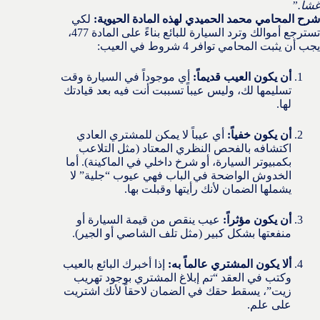
غشاً.”
شرح المحامي محمد الحميدي لهذه المادة الحيوية:
لكي
تسترجع أموالك وترد السيارة للبائع بناءً على المادة 477،
يجب أن يثبت المحامي توافر 4 شروط في العيب:
أن يكون العيب قديماً:
أي موجوداً في السيارة وقت
تسليمها لك، وليس عيباً تسببت أنت فيه بعد قيادتك
لها.
أن يكون خفياً:
أي عيباً لا يمكن للمشتري العادي
اكتشافه بالفحص النظري المعتاد (مثل التلاعب
بكمبيوتر السيارة، أو شرخ داخلي في الماكينة). أما
الخدوش الواضحة في الباب فهي عيوب “جلية” لا
يشملها الضمان لأنك رأيتها وقبلت بها.
أن يكون مؤثراً:
عيب ينقص من قيمة السيارة أو
منفعتها بشكل كبير (مثل تلف الشاصي أو الجير).
ألا يكون المشتري عالماً به:
إذا أخبرك البائع بالعيب
وكتب في العقد “تم إبلاغ المشتري بوجود تهريب
زيت”، يسقط حقك في الضمان لاحقاً لأنك اشتريت
على علم.