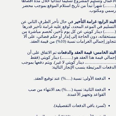
الأعمال وتسليم المشروع تسليماً ابتدائياً خلال مدة أقصاها
(……..) شهراً تبدأ من تاريخ استلام الموقع بموجب محضر
رسمي ومكتوب.
البند الرابع: غرامة التأخير
في حال تأخر الطرف الثاني عن
التسليم في الموعد المحدد، تُوقع عليه غرامة تأخير قدرها
(……..) دينار كويتي عن كل يوم تأخير، تُخصم مباشرة من
مستحقاته، دون الحاجة إلى إنذار أو حكم قضائي، على ألا
تتجاوز إجمالي الغرامات نسبة (10%) من قيمة العقد.
البند الخامس: قيمة العقد والدفعات
تم الاتفاق على أن
إجمالي قيمة هذا العقد هو (……..) دينار كويتي (فقط
………………….. دينار كويتي لا غير). ويتم دفعها بموجب
الدفعات المرتبطة بنسب الإنجاز التالية:
الدفعة الأولى: نسبة (….%) عند توقيع العقد.
الدفعة الثانية: نسبة (….%) بعد الانتهاء من صب
القواعد وتجهيز الأعمدة.
(تُسرد باقي الدفعات التفصيلية).