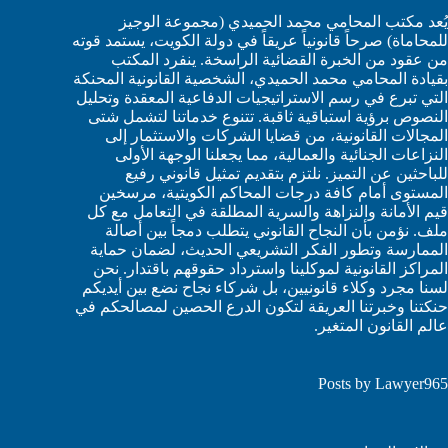
يُعد مكتب المحامي محمد الحميدي (مجموعة الوجيز
للمحاماة) صرحاً قانونياً عريقاً في دولة الكويت، يستمد قوته
من عقود من الخبرة القضائية الراسخة. ينفرد المكتب
بقيادة المحامي محمد الحميدي، الشخصية القانونية المحنكة
التي تبرع في رسم الاستراتيجيات الدفاعية المعقدة وتحليل
النصوص برؤية استباقية ثاقبة. تتنوع خدماتنا لتشمل شتى
المجالات القانونية، من قضايا الشركات والاستثمار إلى
النزاعات الجنائية والعمالية، مما يجعلنا الوجهة الأولى
للباحثين عن التميز. نلتزم بتقديم تمثيل قانوني رفيع
المستوى أمام كافة درجات المحاكم الكويتية، مرسخين
قيم الأمانة والنزاهة والسرية المطلقة في التعامل مع كل
ملف. نؤمن بأن النجاح القانوني يتطلب دمجاً بين أصالة
الممارسة وتطور الفكر التشريعي الحديث، لضمان حماية
المراكز القانونية لموكلينا واسترداد حقوقهم باقتدار. نحن
لسنا مجرد وكلاء قانونيين، بل شركاء نجاح نضع بين أيديكم
حنكتنا وخبرتنا العريقة لتكون الدرع الحصين لمصالحكم في
عالم القانون المتغير.
Posts by Lawyer965