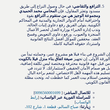
الترافع والتقاضي:
في حال وصول النزاع إلى طريق
مسدود وتعثر المقاول، فإن
المحامي محمد الحميدي
ومجموعة الوجيز هي من ستقوم بـ الترافع
بقوة
واحترافية أمام الدوائر التجارية والمدنية في المحاكم
الكويتية. يتولى الفريق رفع دعاوى إثبات الحالة،
وندب إدارة الخبراء بوزارة العدل لحصر الأعمال
المنجزة والعيوب، ورفع دعاوى التعويض وفسخ
العقد، محققين للموكل أفضل النتائج القانونية
واسترداد حقوقه المالية كاملة.
إن الشروع في بناء فيلا هو مشروع عمر، وحمايته تبدأ من
الورقة الأولى. إن تجهيز
صيغة اتفاق بناء منزل فيلا بالكويت
من قبل جهة قانونية محترفة ومختصة ليس تكلفة إضافية،
بل هو صمام الأمان الحقيقي لاستثماراتك. لا تتردد في
تسليم هذه المهمة لأهل الاختصاص، لتنعم براحة البال
وتضمن استلام بيت العمر كما خططت له، وتحت مظلة
القانون الكويتي.
للاتصال المباشر:
[
0096560001699
]
للمراسلة الفورية عبر الواتساب:
[
رابط
الواتساب
]
زيارتنا:
صباح السالم، قطعة 1، شارع 102،