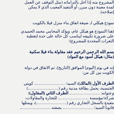
المشروع منه إذا أخل بالتزاماته (مثل التوقف عن العمل
لمدة معينة دون مبرر، أو التنفيذ المعيب الذي لا يمكن
إصلاحه).
نموذج هيكلي لـ صيغة اتفاق بناء منزل فيلا بالكويت
(هذا النموذج هو هيكل عام، ويؤكد المحامي محمد الحميدي
على ضرورة تكييفه ليناسب كل حالة على حدة لتغطية
الثغرات المحددة للمشروع):
بسم الله الرحمن الرحيم
عقد مقاولة بناء فيلا سكنية
(مثال: هيكل أسود مع المواد)
إنه في يوم [اليوم] الموافق [التاريخ]، تم الاتفاق في دولة
الكويت بين كل من:
الطرف الأول (المالك):
السيد/ ………………….. كويتي
الجنسية، يحمل بطاقة مدنية رقم (…………………..)
وعنوانه: …………………..
الطرف الثاني (المقاول):
شركة/مؤسسة ………………….. للتجارة والمقاولات،
مقيدة بالسجل التجاري رقم (…………………..)، ويمثلها
قانوناً السيد/ ………………….. بصفته …………………..