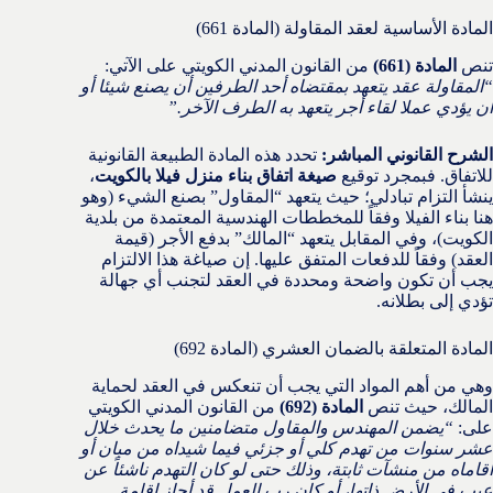
المادة الأساسية لعقد المقاولة (المادة 661)
تنص
المادة (661)
من القانون المدني الكويتي على الآتي:
“المقاولة عقد يتعهد بمقتضاه أحد الطرفين أن يصنع شيئا أو
أن يؤدي عملا لقاء أجر يتعهد به الطرف الآخر.”
الشرح القانوني المباشر:
تحدد هذه المادة الطبيعة القانونية
للاتفاق. فبمجرد توقيع
صيغة اتفاق بناء منزل فيلا بالكويت
،
ينشأ التزام تبادلي؛ حيث يتعهد “المقاول” بصنع الشيء (وهو
هنا بناء الفيلا وفقاً للمخططات الهندسية المعتمدة من بلدية
الكويت)، وفي المقابل يتعهد “المالك” بدفع الأجر (قيمة
العقد) وفقاً للدفعات المتفق عليها. إن صياغة هذا الالتزام
يجب أن تكون واضحة ومحددة في العقد لتجنب أي جهالة
تؤدي إلى بطلانه.
المادة المتعلقة بالضمان العشري (المادة 692)
وهي من أهم المواد التي يجب أن تنعكس في العقد لحماية
المالك، حيث تنص
المادة (692)
من القانون المدني الكويتي
على:
“يضمن المهندس والمقاول متضامنين ما يحدث خلال
عشر سنوات من تهدم كلي أو جزئي فيما شيداه من مبان أو
أقاماه من منشآت ثابتة، وذلك حتى لو كان التهدم ناشئاً عن
عيب في الأرض ذاتها، أو كان رب العمل قد أجاز إقامة