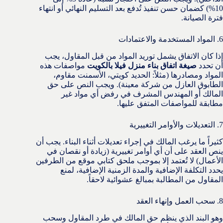
10%) كضمان حسن تنفيذ تُدفع بعد التسليم النهائي أو انتهاء
فترة الصيانة.
6. المواد المستخدمة والاعتمادات
إذا كان الاتفاق يشمل توريد المواد من قبل المقاول، يجب
أن تحدد
صيغة اتفاق بناء منزل فيلا بالكويت
مواصفات هذه
المواد ومصادرها (مثلاً: الحديد كويتي، الأسمنت مقاوم،
الطابوق العازل من شركة معينة). ويجب النص على حق
المالك أو المهندس المشرف في رفض أي مواد غير
مطابقة للمواصفات المتفق عليها.
7. التعديلات والأوامر التغييرية
كثيراً ما يرغب المالك في إجراء تعديلات أثناء البناء. يجب أن
ينص العقد على أن أي أوامر تغييرية (زيادة أو نقصان في
الأعمال) لا تُعتمد إلا بموجب ملحق كتابي موقع من الطرفين
يحدد التكلفة الإضافية والمدة الزمنية الإضافية، لمنع
المقاول من المطالبة بمبالغ عشوائية لاحقاً.
8. سحب العمل وإنهاء العقد
وهو البند الذي ينظم حق المالك في طرد المقاول وسحب