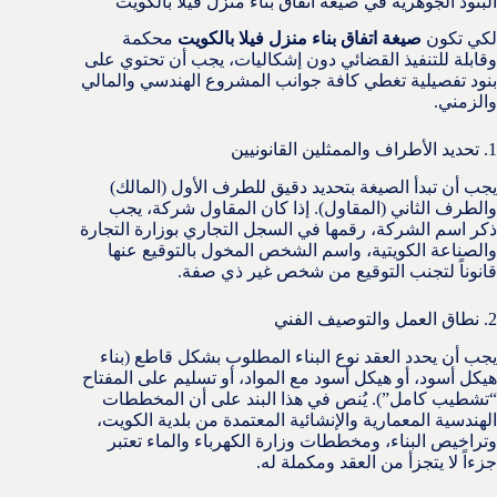
البنود الجوهرية في صيغة اتفاق بناء منزل فيلا بالكويت
لكي تكون
صيغة اتفاق بناء منزل فيلا بالكويت
محكمة
وقابلة للتنفيذ القضائي دون إشكاليات، يجب أن تحتوي على
بنود تفصيلية تغطي كافة جوانب المشروع الهندسي والمالي
والزمني.
1. تحديد الأطراف والممثلين القانونيين
يجب أن تبدأ الصيغة بتحديد دقيق للطرف الأول (المالك)
والطرف الثاني (المقاول). إذا كان المقاول شركة، يجب
ذكر اسم الشركة، رقمها في السجل التجاري بوزارة التجارة
والصناعة الكويتية، واسم الشخص المخول بالتوقيع عنها
قانوناً لتجنب التوقيع من شخص غير ذي صفة.
2. نطاق العمل والتوصيف الفني
يجب أن يحدد العقد نوع البناء المطلوب بشكل قاطع (بناء
هيكل أسود، أو هيكل أسود مع المواد، أو تسليم على المفتاح
“تشطيب كامل”). يُنص في هذا البند على أن المخططات
الهندسية المعمارية والإنشائية المعتمدة من بلدية الكويت،
وتراخيص البناء، ومخططات وزارة الكهرباء والماء تعتبر
جزءاً لا يتجزأ من العقد ومكملة له.