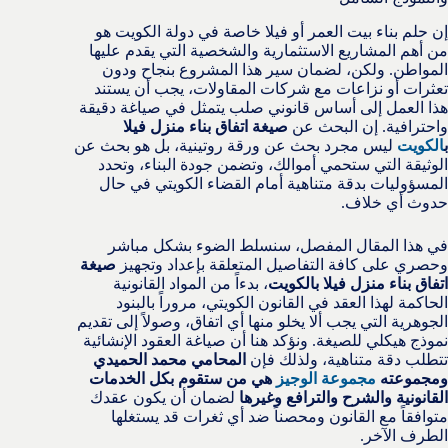
إن حلم بناء بيت العمر أو فيلا خاصة في دولة الكويت هو
من أهم المشاريع الاستثمارية والشخصية التي يقدم عليها
المواطن. ولكن، لضمان سير هذا المشروع بنجاح ودون
تعثرات أو نزاعات مع شركات المقاولات، يجب أن يستند
هذا العمل إلى أساس قانوني صلب يتمثل في صياغة دقيقة
واحترافية. إن البحث عن
صيغة اتفاق بناء منزل فيلا
ب
الكويت
ليس مجرد بحث عن ورقة روتينية، بل هو بحث عن
الوثيقة التي ستحمي أموالك، وتضمن جودة البناء، وتحدد
المسؤوليات بدقة متناهية أمام القضاء الكويتي في حال
حدوث أي خلاف.
في هذا المقال المفصل، سنسلط الضوء بشكل مباشر
وحصري على كافة التفاصيل المتعلقة بإعداد وتجهيز
صيغة
اتفاق بناء منزل فيلا بالكويت
، بدءاً من المواد القانونية
الحاكمة لهذا العقد في القانون الكويتي، مروراً بالبنود
الجوهرية التي يجب ألا يخلو منها أي اتفاق، وصولاً إلى تقديم
نموذج هيكلي للصيغة. ونؤكد هنا أن صياغة العقود الإنشائية
تتطلب دقة متناهية، ولذلك فإن
المحامي محمد الحميدي
ومجموعته
مجموعة الوجيز
هي من ستقوم بكل الخدمات
القانونية والشرح والترافع وغيرها
لضمان أن يكون عقدك
متوافقاً مع القانون ومحصناً ضد أي ثغرات قد يستغلها
الطرف الآخر.