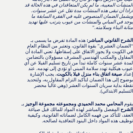
المنشآت المعيبة، ما لم يكن المتعاقدان في هذه الحالة قد
أرادا أن تبقى هذه المنشآت مدة تقل عن عشر سنوات.
ويشمل الضمان المنصوص عليه في الفقرة السابقة ما
يوجد في المباني والمنشآت من عيوب يترتب عليها تهديد
متانة البناء وسلامته.”
الشرح القانوني المباشر:
هذه المادة تفرض ما يسمى بـ
“الضمان العشري” بقوة القانون، وتعتبر من النظام العام
في الكويت ولا يجوز الاتفاق على إسقاطها. تعني المادة أن
المقاول والمكتب الهندسي المشرف مسؤولان بالتضامن
لمدة عشر سنوات كاملة تبدأ من تاريخ تسليم الفيلا عن أي
عيوب هيكلية تهدد سلامة المبنى أو تؤدي إلى تهدمه. عند
إعداد
صيغة اتفاق بناء منزل فيلا بالكويت
، يجب الإشارة
بوضوح إلى هذا الضمان لتأكيد التزام المقاول به، ولتحديد
نقطة بداية سريان السنوات العشر (وهي غالباً محضر
التسليم الابتدائي).
يقوم
المحامي محمد الحميدي ومجموعته مجموعة الوجيز
بـ
الشرح
المفصل والمباشر لهذه المواد للمالك قبل صياغة
العقد، للتأكد من فهمه الكامل لضماناته القانونية، وكيفية
توظيف هذه المواد داخل البنود التعاقدية لصالحه.