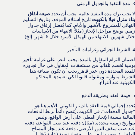
3. مدة التنفيذ والجدول الزمني
لا يجب ترك مدة التنفيذ عائمة. يجب أن تحدد
صيغة اتفاق
بناء منزل فيلا بالكويت
تاريخ استلام الموقع، وتاريخ التسليم
النهائي للمشروع بالأشهر والأيام. كما يُفضل إرفاق جدول
زمني يوضح مراحل الإنجاز (مثلاً: الانتهاء من الأساسات
خلال شهرين، الانتهاء من الهيكل الأسود خلال 6 أشهر، إلخ).
4. الشرط الجزائي وغرامات التأخير
لضمان التزام المقاول بالمدة، يجب النص على غرامة تأخير
يومية تُخصم تلقائياً من مستحقات المقاول في حال تجاوزه
للمدة المحددة دون عذر قاهر. يجب أن تكون صياغة هذا
الشرط متوازنة ومقبولة قانوناً لكي تعتمدها المحاكم
الكويتية عند النزاع.
5. قيمة العقد وطريقة الدفع
يُحدد إجمالي قيمة العقد بالدينار الكويتي. الأهم هنا هو
“جدول الدفعات”. في الكويت، يُنصح دائماً بربط الدفعات
المالية بنسبة الإنجاز الفعلي على أرض الواقع، وليس
بتواريخ زمنية محددة. (مثال: دفعة عند صب القواعد، دفعة
عند صب سقف الدور الأرضي، دفعة عند إنجاز المساح
الداخلي). ويجب النص على احتجاز نسبة (عادة 5% إلى