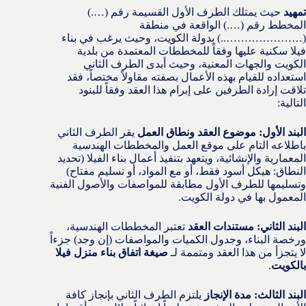
تمهيد
حيث يمتلك الطرف الأول القسيمة رقم (….)
المخطط رقم (….) الواقعة في منطقة
(…………………..) بدولة الكويت، وحيث يرغب في بناء
فيلا سكنية عليها وفقاً للمخططات المعتمدة من بلدية
الكويت والجهات المعنية، وحيث أبدى الطرف الثاني
استعداده للقيام بهذه الأعمال بصفته مقاولاً مختصاً، فقد
تلاقت إرادة الطرفين على إبرام هذا العقد وفقاً للبنود
التالية:
البند الأول: موضوع العقد ونطاق العمل
يقر الطرف الثاني
باطلاعه التام على موقع العمل والمخططات الهندسية
المعمارية والإنشائية، ويتعهد بتنفيذ أعمال بناء الفيلا (تحديد
النطاق: هيكل أسود فقط، أو مع المواد، أو تسليم مفتاح)
وتسليمها للطرف الأول مطابقة للمواصفات والأصول الفنية
المعمول بها في دولة الكويت.
البند الثاني: مستندات العقد
تعتبر المخططات الهندسية،
ورخصة البناء، وجدول الكميات والمواصفات (إن وجد) جزءاً
لا يتجزأ من هذا العقد ومتممة لـ
صيغة اتفاق بناء منزل فيلا
بالكويت
.
البند الثالث: مدة الإنجاز
يلتزم الطرف الثاني بإنجاز كافة