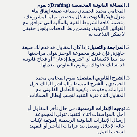
الصياغة القانونية المخصصة (Drafting):
يقوم
المحامي محمد الحميدي بصياغة
صيغة اتفاق بناء
منزل فيلا بالكويت
بشكل مخصص تماماً لمشروعك،
متضمناً كافة الشروط الفنية والمالية التي تتوافق مع
القوانين الكويتية، وتضمن ربط الدفعات بإنجاز حقيقي
لا يمكن التلاعب به.
المراجعة والتعديل:
إذا كان المقاول قد قدم لك صيغة
جاهزة، فإن فريق مجموعة الوجيز يتولى مراجعتها
بنداً بنداً لاكتشاف أي “شروط إذعان” أو فخاخ قانونية
قد تسلبك حقوقك، ويقوم بالتفاوض لتعديلها.
الشرح القانوني المفصل:
يقوم المحامي محمد
الحميدي بـ
الشرح
المبسط والمباشر للمالك حول
التزاماته وحقوقه، وكيفية التعامل القانوني مع
المقاول أثناء فترة التنفيذ لتجنب إبطال الضمانات.
توجيه الإنذارات الرسمية:
في حال تأخر المقاول أو
أخل بالمواصفات أثناء التنفيذ، تتولى المجموعة
إرسال الإنذارات القانونية الرسمية الموثقة لإثبات
حالة الإخلال وتفعيل بند غرامات التأخير أو التمهيد
لسحب العمل.