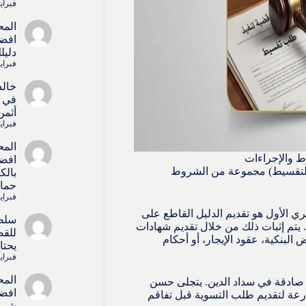
فبراير 4, 6
المح
افضل
دليل
فبراير 4, 6
خالد
في ا
أثمن
فبراير 4, 6
المح
ط والإجراءات
افضل
 التقسيط) مجموعة من الشروط
بالك
حماي
فبراير 4, 6
 الأول هو تقديم الدليل القاطع على
سلط
ة. يتم إثبات ذلك من خلال تقديم شهادات
للقض
لبنكية، عقود الإيجار، أو أحكام
يحتا
فبراير 4, 6
المح
بة صادقة في سداد الدين. يتجلى حسن
افضل
سارعة لتقديم طلب التسوية قبل تفاقم
شريك