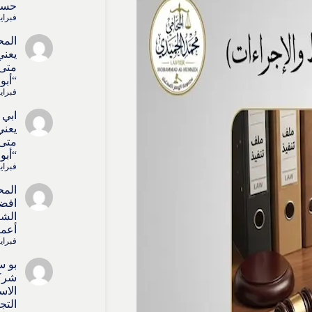
حسا
فبراير 4, 6
المح
يعني
متى 
“أبو
فبراير 4, 6
ابي 
يعني
متى 
“أبو
فبراير 4, 6
المح
افض
الشر
أعما
فبراير 4, 6
بو س
شركا
الاس
التج