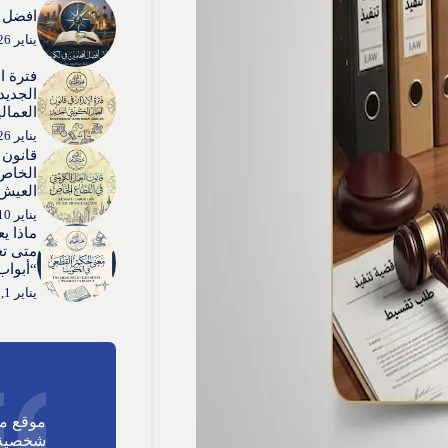
افضل ا
يناير 26, 2026
فترة ا
الجديد:
العمال
يناير 26, 2026
قانون 
الخاص:
العيش”
يناير 10, 2026
ماذا ي
متى تغ
“أبواب
يناير 1, 2026
موقع م
شخصية 