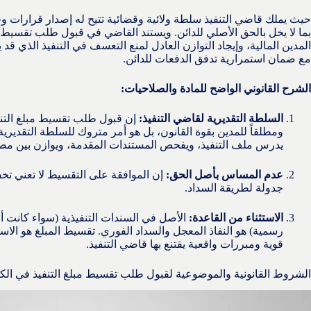
حيث يملك قاضي التنفيذ سلطة ولائية وقضائية تتيح له إصدار قرارات وقتي
بما لا يخل بالحق الأصلي للدائن. ويستند القاضي في قبول طلب تقسيط م
المدين المالية، وإيجاد التوازن العادل لمنع التعسف في التنفيذ الذي قد
مع ضمان استمرارية تدفق الدفعات للدائن.
الشرح القانوني الواضح للمادة والصلاحيات:
السلطة التقديرية لقاضي التنفيذ:
إن قبول طلب تقسيط مبلغ التنف
ومطلقاً للمدين بقوة القانون، بل هو أمر متروك للسلطة التقديرية
يدرس ملف التنفيذ، ويفحص المستندات المقدمة، ويوازن بين مص
عدم المساس بأصل الحق:
إن الموافقة على التقسيط لا تعني تخ
جدولة لطريقة السداد.
الاستثناء من القاعدة:
الأصل في السندات التنفيذية (سواء كانت أحكا
رسمية) هو النفاذ المعجل والسداد الفوري. تقسيط المبلغ هو الاس
قوية ومبررات واقعية يقتنع بها قاضي التنفيذ.
الشروط القانونية والموضوعية لقبول طلب تقسيط مبلغ التنفيذ في الك