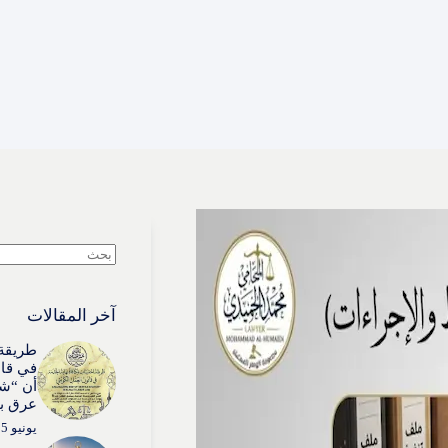
لا
توجد
نتائج
آخر المقالات
طريقة 
في قان
أن “شي
عرق بذ
يونيو 15, 2026