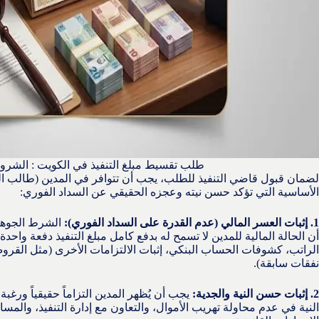
طلب تقسيط مبلغ التنفيذ في الكويت : الشرو
لضمان قبول قاضي التنفيذ للطلب، يجب أن تتوافر في المدين (طالب
الأساسية التي تؤكد حسن نيته وعجزه الحقيقي عن السداد الفوري:
1. إثبات العسر المالي (عدم القدرة على السداد الفوري):
الشرط الجوهري
أن الحالة المالية للمدين لا تسمح له بدفع كامل مبلغ التنفيذ دفعة واحد
الراتب، كشوفات الحساب البنكي، إثبات الالتزامات الأخرى (مثل القروض ا
نفقات سابقة).
2. إثبات حسن النية والجدية:
يجب أن يُظهر المدين التزاماً حقيقياً ورغ
النية في عدم محاولة تهريب الأموال، والتعاون مع إدارة التنفيذ، والم