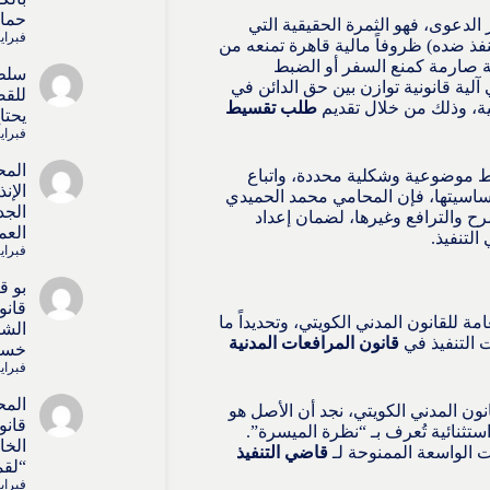
حماي
الدعوى، فهو الثمرة الحقيقية التي
فبراير 15, 
فذ ضده) ظروفاً مالية قاهرة تمنعه من
ية صارمة كمنع السفر أو الضبط
سلط
لية قانونية توازن بين حق الدائن في
للقض
لية، وذلك من خلال تقديم
طلب تقسيط
يحتا
فبراير 15, 
المح
روط موضوعية وشكلية محددة، واتباع
الإن
وحساسيتها، فإن المحامي محمد الحميدي
الجد
ح والترافع وغيرها، لضمان إعداد
العم
لتنفيذ.
فبراير 15, 
بو 
قانو
للقانون المدني الكويتي، وتحديداً ما
الشا
ت التنفيذ في
قانون المرافعات المدنية
خسائ
فبراير 15, 
المح
نون المدني الكويتي، نجد أن الأصل هو
قانو
استثنائية تُعرف بـ “نظرة الميسرة”.
الخا
ات الواسعة الممنوحة لـ
قاضي التنفيذ
“لقم
فبراير 15, 