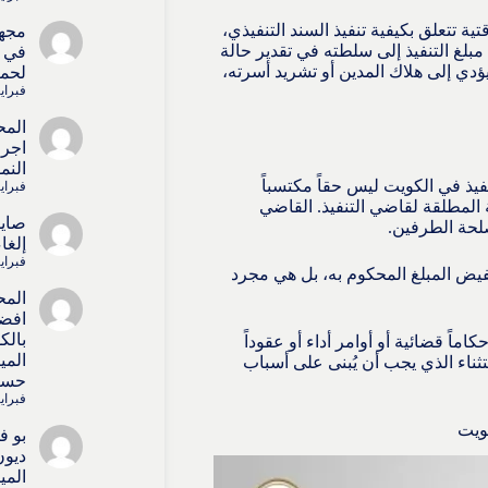
ة تتعلق بكيفية تنفيذ السند التنفيذي،
مجه
بلغ التنفيذ إلى سلطته في تقدير حالة
في ا
 يؤدي إلى هلاك المدين أو تشريد أسرته،
لحما
فبراير 15, 
المح
اجرا
النم
يذ في الكويت ليس حقاً مكتسباً
فبراير 15, 
 المطلقة لقاضي التنفيذ. القاضي
صايل
لحة الطرفين.
إلغا
فبراير 15, 
فيض المبلغ المحكوم به، بل هي مجرد
المح
افض
بالك
ماً قضائية أو أوامر أداء أو عقوداً
المي
تثناء الذي يجب أن يُبنى على أسباب
حسا
فبراير 4, 6
ويت
بو ف
ديون
المي