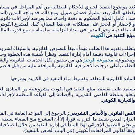
يُعد موضوع التنفيذ الجبري للأحكام القضائية من أهم المراحل في مسار 
يقطفها الدائن بعد مشوار قضائي طويل. ومع ذلك، قد يواجه المدين (المن
سداد كامل المبلغ المحكوم به دفعة واحدة، مما يعرضه لإجراءات قانون
والإحضار أو الحجز على ممتلكاته. في هذا السياق، كفل المشرع الكويتي آ
استيفاء دينه وحق المدين في سداد التزاماته بما يتناسب مع قدرته الما
مبلغ التنفيذ في
الكويت
.
يتطلب تقديم هذا الطلب فهماً دقيقاً للنصوص القانونية، واستيفاءً لش
إجراءات قانونية دقيقة أمام إدارة التنفيذ. ونظراً لأهمية هذه الخطوة 
ومجموعته
مجموعة الوجيز
هي من ستقوم بكل الخدمات القانونية والشر
الطلب بأعلى درجات الاحترافية القانونية والموافقة عليه من قبل قاضي ا
المادة القانونية المتعلقة بتقسيط مبلغ التنفيذ في الكويت وشرحها
يستمد طلب تقسيط مبلغ التنفيذ في الكويت مشروعيته من المبادئ العامة 
يتعلق بسلطة القاضي التقديرية، بالإضافة إلى القواعد المنظمة لإجراءا
والتجارية الكويتي
.
النص القانوني والأساس التشريعي:
بالرجوع إلى القواعد العامة في القا
التزام المدين بتنفيذ ما التزم به فوراً، إلا أن المشرع منح القضاء سلطة 
ويتجلى التطبيق الإجرائي لهذا المبدأ في إدارة التنفيذ من خلال الصلاحي
وفقاً لقانون المرافعات الكويتي (في الباب الخاص بالتنفيذ).