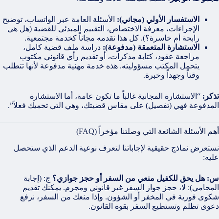
الاستفسار الأولي (مجاني):
الأسئلة العامة عبر الواتساب، توضيح
الإجراءات، معرفة الاختصاص، التقييم المبدئي للقضية (هل هي
رابحة أم خاسرة؟). كل هذا نقدمه مجاناً كخدمة مجتمعية.
الاستشارة المتعمقة (مدفوعة):
دراسة ملف قضية كامل،
مراجعة عقود، كتابة مذكرات، أو تقديم رأي قانوني مكتوب
يتحمل المكتب مسؤوليته. هذه خدمة مهنية مدفوعة لأنها تتطلب
وقتاً وجهداً وخبرة.
تذكر:
“الاستشارة المجانية غالباً ما تكون عامة، أما الاستشارة
المدفوعة فهي (تفصيل) على مقاس قضيتك، وهي التي تحميك فعلاً”.
أهم الأسئلة الشائعة التي وصلتنا مؤخراً (FAQ)
نستعرض نماذج حقيقية لإجاباتنا لتعرف نوعية الدعم الذي ستحصل
عليه:
س: هل يحق للكفيل منعي من السفر أو حجز جوازي؟
ج: (إجابة
المحامي): لا، حجز جواز السفر غير قانوني ومجرم. يمكنك تقديم
شكوى فورية في المخفر أو الشؤون. وإذا منعك من السفر، نرفع
دعوى تظلم وتستطيع السفر بقوة القانون.