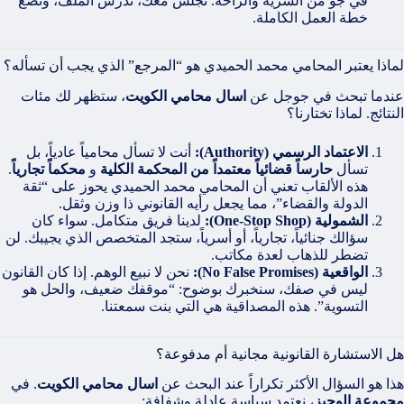
في جو من السرية والراحة. نجلس معك، ندرس الملف، ونضع
خطة العمل الكاملة.
لماذا يعتبر المحامي محمد الحميدي هو “المرجع” الذي يجب أن تسأله؟
عندما تبحث في جوجل عن
اسال محامي الكويت
، ستظهر لك مئات
النتائج. لماذا تختارنا؟
الاعتماد الرسمي (Authority):
أنت لا تسأل محامياً عادياً، بل
تسأل
حارساً قضائياً معتمداً من المحكمة الكلية
و
محكماً تجارياً
.
هذه الألقاب تعني أن المحامي محمد الحميدي يحوز على “ثقة
الدولة والقضاء”، مما يجعل رأيه القانوني ذا وزن وثقل.
الشمولية (One-Stop Shop):
لدينا فريق متكامل. سواء كان
سؤالك جنائياً، تجارياً، أو أسرياً، ستجد المتخصص الذي يجيبك. لن
تضطر للذهاب لعدة مكاتب.
الواقعية (No False Promises):
نحن لا نبيع الوهم. إذا كان القانون
ليس في صفك، سنخبرك بوضوح: “موقفك ضعيف، والحل هو
التسوية”. هذه المصداقية هي التي بنت سمعتنا.
هل الاستشارة القانونية مجانية أم مدفوعة؟
هذا هو السؤال الأكثر تكراراً عند البحث عن
اسال محامي الكويت
. في
مجموعة الوجيز
، نعتمد سياسة عادلة وشفافة: