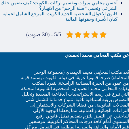
أحسن محامي ميراث وتقسيم تركات بالكويت: كيف تضمن حقك
الشرعي وتحمي “صلة الرحم” من الانهيار؟
قانون الاحوال الشخصية الجديد الكويت: المرجع الشامل لحماية
كيان الأسرة وحقوقها المالية
5/5 - (30 صوت)
عن مكتب المحامي محمد الحميدي
يُعد مكتب المحامي محمد الحميدي (مجموعة الوجيز
للمحاماة) صرحاً قانونياً عريقاً في دولة الكويت، يستمد قوته
من عقود من الخبرة القضائية الراسخة. ينفرد المكتب
بقيادة المحامي محمد الحميدي، الشخصية القانونية المحنكة
التي تبرع في رسم الاستراتيجيات الدفاعية المعقدة وتحليل
النصوص برؤية استباقية ثاقبة. تتنوع خدماتنا لتشمل شتى
المجالات القانونية، من قضايا الشركات والاستثمار إلى
النزاعات الجنائية والعمالية، مما يجعلنا الوجهة الأولى
للباحثين عن التميز. نلتزم بتقديم تمثيل قانوني رفيع
المستوى أمام كافة درجات المحاكم الكويتية، مرسخين
قيم الأمانة والنزاهة والسرية المطلقة في التعامل مع كل