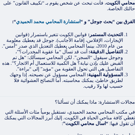
محامي الكويت
، فأنت تبحث عن شخص يقوم بـ “تكييف القانون” على
حالتك الخاصة.
الفرق بين “بحث جوجل” و “
استشارة المحامي محمد الحميدي
“:
التحديث المستمر:
قوانين الكويت تتغير باستمرار (قوانين
الإيجارات، الإفلاس، إقامة الأجانب). جوجل قد يعطيك معلومة
من عام 2010، بينما المحامي يعطيك التعديل الذي صدر “أمس”.
التفاصيل الدقيقة:
أنت قد تسأل “ما عقوبة المخدرات؟”،
وجوجل سيقول “السجن”. لكن المحامي سيسألك: “هل تم
القبض عليك بإذن نيابة؟ هل الكمية للاستعمال أم الاتجار؟”. هذه
التفاصيل هي التي تحول العقوبة من “مؤبد” إلى “براءة”.
المسؤولية المهنية:
المحامي مسؤول عن نصيحته. إذا وجهك
لطريق خاطئ، يمكنك محاسبته. أما النصائح العشوائية فلا
حسيب لها ولا رقيب.
مجالات الاستشارة: ماذا يمكنك أن تسألنا؟
في مكتب المحامي محمد الحميدي، نستقبل يومياً مئات الأسئلة التي
تغطي كافة مناحي الحياة في الكويت. إليك أبرز المجالات التي يمكنك
أن تقول فيها:
“اسال محامي الكويت”
: