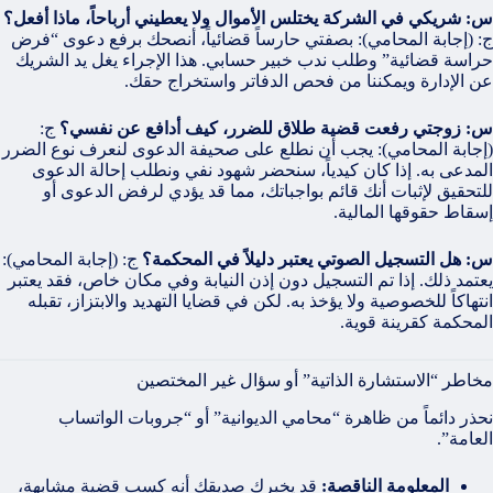
س: شريكي في الشركة يختلس الأموال ولا يعطيني أرباحاً، ماذا أفعل؟
ج: (إجابة المحامي): بصفتي حارساً قضائياً، أنصحك برفع دعوى “فرض
حراسة قضائية” وطلب ندب خبير حسابي. هذا الإجراء يغل يد الشريك
عن الإدارة ويمكننا من فحص الدفاتر واستخراج حقك.
س: زوجتي رفعت قضية طلاق للضرر، كيف أدافع عن نفسي؟
ج:
(إجابة المحامي): يجب أن نطلع على صحيفة الدعوى لنعرف نوع الضرر
المدعى به. إذا كان كيدياً، سنحضر شهود نفي ونطلب إحالة الدعوى
للتحقيق لإثبات أنك قائم بواجباتك، مما قد يؤدي لرفض الدعوى أو
إسقاط حقوقها المالية.
س: هل التسجيل الصوتي يعتبر دليلاً في المحكمة؟
ج: (إجابة المحامي):
يعتمد ذلك. إذا تم التسجيل دون إذن النيابة وفي مكان خاص، فقد يعتبر
انتهاكاً للخصوصية ولا يؤخذ به. لكن في قضايا التهديد والابتزاز، تقبله
المحكمة كقرينة قوية.
مخاطر “الاستشارة الذاتية” أو سؤال غير المختصين
نحذر دائماً من ظاهرة “محامي الديوانية” أو “جروبات الواتساب
العامة”.
المعلومة الناقصة:
قد يخبرك صديقك أنه كسب قضية مشابهة،