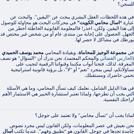
للسجن؟
في هذه اللحظات، العقل البشري يبحث عن “اليقين”. والبحث عن
عبارة
“اسال محامي الكويت”
في محركات البحث هو محاولة للوصول
إلى هذا اليقين. ولكن، احذر! فالمعلومة القانونية الخاطئة أخطر من
الجهل. الحصول على إجابة من منتدى عام أو من شخص غير مختص قد
يورطك في مشاكل لا حصر لها.
في
مجموعة الوجيز للمحاماة
، وبقيادة المحامي
محمد يوسف الحميدي
(
الحارس القضائي
والمحكم المعتمد)، نحن ندرك أن “السؤال” هو نصف
المعرفة. لذلك، فتحنا أبواب مكتبنا وقنواتنا الرقمية لنجيب على
تساؤلاتكم، ليس بمجرد “نعم” أو “لا”، بل برؤية قانونية استراتيجية
تحمي حاضرك ومستقبلك.
في هذا الدليل الشامل، نعلمك كيف تسأل المحامي، وما هي الأسئلة
التي يجب أن تطرحها، ولماذا تعتبر استشارة الخبير هي الاستثمار الأهم
لراحتك النفسية.
لماذا يجب أن “تسأل محامي” ولا تعتمد على جوجل؟
نحن نعيش في عصر المعلومات، ولكن القانون ليس مجرد نصوص
جامدة تجدها في جوجل. القانون هو “تطبيق وفهم”. عندما تكتب
اسال