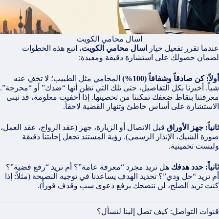
اسال محامي الكويت
عندما تقرر تفعيل خيار
اسال محامي الكويت
، اتبع هذه الخطوات
لضمان حصولك على استشارة دقيقة ومفيدة:
أولاً: كن صادقاً وشفافاً (100%)
المحامي مثل الطبيب؛ لا تخفِ عنه
شياً. أخبرنا بكل التفاصيل، حتى تلك التي تظن أنها “ضدك” أو “محرجة”.
معرفتنا بنقاط ضعفك تمكننا من تحصينها. إذا أخفيت معلومة، قد تبنى
الاستشارة على أساس خاطئ وتنهار القضية لاحقاً.
ثانياً: جهز الأوراق
قبل الاتصال أو الزيارة، جهز (عقد الزواج، عقد العمل،
صورة الشيك، الإنذار الرسمي). رؤية المستند تجعل إجابتنا دقيقة
وليست تخمينية.
ثانياً: حدد هدفك
هل تريد مجرد “معرفة عامة”؟ أم تريد “رفع قضية”؟
أم تريد “حل ودي”؟ تحديد الهدف يساعدنا في توجيه النصيحة (مثلاً: إذا
كنت تريد الصلح، لن ننصحك برفع دعوى سب وقذف فوراً).
قنوات التواصل: كيف تصل إلينا لتسأل؟