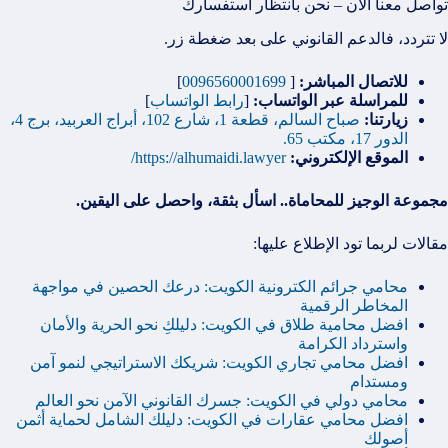
تواصل معنا الآن – نحن بانتظار استفسارك
لا تتردد، فالدعم القانوني على بعد ضغطة زر.
للاتصال المباشر:
[
0096560001699
]
للمراسلة عبر الواتساب:
[
رابط الواتساب
]
زيارتنا:
صباح السالم، قطعة 1، شارع 102، أبراج العربيد، برج 4،
الدور 17، مكتب 65.
الموقع الإلكتروني:
https://alhumaidi.lawyer/
مجموعة الوجيز للمحاماة.. اسأل بثقة، واحصل على اليقين.
مقالات لربما تود الإطلاع عليها:
محامي جرائم الكترونية الكويت: درعك الحصين في مواجهة
المخاطر الرقمية
افضل محامية طلاق في الكويت: دليلكِ نحو الحرية والأمان
واسترداد الكرامة
افضل محامي تجاري الكويت: شريكك الاستراتيجي لنمو آمن
ومستدام
محامي دولي في الكويت: جسرك القانوني الآمن نحو العالم
افضل محامي عقارات في الكويت: دليلك الشامل لحماية أثمن
أصولك