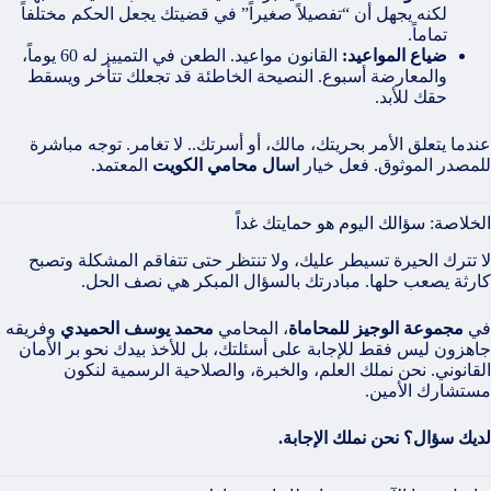
لكنه يجهل أن “تفصيلاً صغيراً” في قضيتك يجعل الحكم مختلفاً
تماماً.
ضياع المواعيد:
القانون مواعيد. الطعن في التمييز له 60 يوماً،
والمعارضة أسبوع. النصيحة الخاطئة قد تجعلك تتأخر ويسقط
حقك للأبد.
عندما يتعلق الأمر بحريتك، مالك، أو أسرتك.. لا تغامر. توجه مباشرة
للمصدر الموثوق. فعل خيار
اسال محامي الكويت
المعتمد.
الخلاصة: سؤالك اليوم هو حمايتك غداً
لا تترك الحيرة تسيطر عليك، ولا تنتظر حتى تتفاقم المشكلة وتصبح
كارثة يصعب حلها. مبادرتك بالسؤال المبكر هي نصف الحل.
في
مجموعة الوجيز للمحاماة
، المحامي
محمد يوسف الحميدي
وفريقه
جاهزون ليس فقط للإجابة على أسئلتك، بل للأخذ بيدك نحو بر الأمان
القانوني. نحن نملك العلم، والخبرة، والصلاحية الرسمية لنكون
مستشارك الأمين.
لديك سؤال؟ نحن نملك الإجابة.