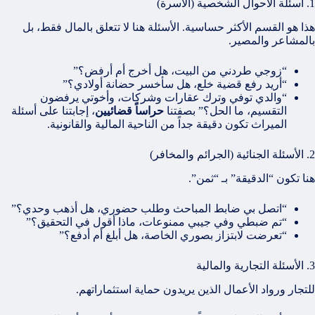
1. أسئلة الأحوال الشخصية (الأسرة)
هذا هو القسم الأكثر حساسية. الأسئلة هنا لا تتعلق بالمال فقط، بل
بالمشاعر والمصير.
“زوجي طردني من البيت، هل أخرج أم أرفض؟”
“أريد رفع قضية خلع، هل سأخسر حضانة أولادي؟”
“والدي توفي وترك عقارات وشركات، وأخوتي يرفضون
التقسيم، ما الحل؟” بصفتنا
حراساً قضائيين
، إجابتنا على أسئلة
الميراث تكون دقيقة جداً من الناحية المالية والقانونية.
2. الأسئلة الجنائية (الجرائم والمخافر)
هنا تكون “الدقيقة” بـ “ثمن”.
“اتصل بي ضابط المباحث وطلب حضوري، هل أذهب وحدي؟”
“تم ضبطي وفي جيبي ممنوعات، ماذا أقول في التحقيق؟”
“تعرضت لابتزاز بصوري الخاصة، هل أبلغ أم أدفع؟”
3. الأسئلة التجارية والمالية
للتجار ورواد الأعمال الذين يريدون حماية استثماراتهم.