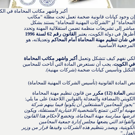
أكبر واشهر مكاتب المحاماة في الك
إن وجود كيانات قانونية ضخمة تعمل تحت مظلة “مكاتب
المحاماة” أو “الشركات المهنية للمحاماة” يستند بشكل
مباشر إلى تشريعات منظمة تضمن استقلالية المهنة وتحدد
أطرها. في دولة الكويت، يعتبر
القانون رقم 62 لسنة 1996
في شأن تنظيم مهنة المحاماة أمام المحاكم
وتعديلاته، هو
المرجعية الأساسية.
لكي نفهم كيف تتشكل وتعمل
أكبر واشهر مكاتب المحاماة
في الكويت
، يجب أن نستعرض المادة التي أتاحت للمحامين
التكتل وتأسيس كيانات ضخمة (شركات مهنية).
نص المادة القانونية (تأسيس الشركات المهنية للمحاماة)
تنص
المادة (12) مكرر
من قانون تنظيم مهنة المحاماة
الكويتي (المضافة والمعدلة بالقوانين اللاحقة) على ما يلي:
“يجوز للمحامين المشتغلين أن يكونوا فيما بينهم شركة
مهنية أو أكثر، تتمتع بالشخصية الاعتبارية المستقلة، ويكون
غرضها ممارسة مهنة المحاماة، وتخضع لأحكام هذا القانون
والقواعد التي يضعها مجلس إدارة جمعية المحامين
الكويتية، ويصدر بتنظيم هذه الشركات وقيدها قرار من وزير
العدل.”