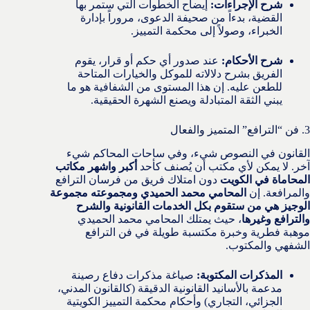
شرح الإجراءات:
إيضاح الخطوات التي ستمر بها
القضية، بدءاً من صحيفة الدعوى، مروراً بإدارة
الخبراء، وصولاً إلى محكمة التمييز.
شرح الأحكام:
عند صدور أي حكم أو قرار، يقوم
الفريق بشرح دلالاته للموكل والخيارات المتاحة
للطعن عليه. إن هذا المستوى من الشفافية هو ما
يبني الثقة المتبادلة ويصنع الشهرة الحقيقية.
3. فن “الترافع” المتميز والفعال
القانون في النصوص شيء، وفي ساحات المحاكم شيء
آخر. لا يمكن لأي مكتب أن يُصنف كأحد
أكبر واشهر مكاتب
المحاماة في الكويت
دون امتلاك فريق من فرسان الترافع
والمرافعة. إن
المحامي محمد الحميدي ومجموعته مجموعة
الوجيز هي من ستقوم بكل الخدمات القانونية والشرح
والترافع وغيرها
، حيث يمتلك المحامي محمد الحميدي
موهبة فطرية وخبرة مكتسبة طويلة في فن الترافع
الشفهي والمكتوب.
المذكرات المكتوبة:
صياغة مذكرات دفاع رصينة
مدعمة بالأسانيد القانونية الدقيقة (كالقانون المدني،
الجزائي، التجاري) وأحكام محكمة التمييز الكويتية