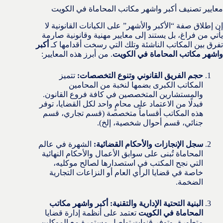
معايير تصنيف أكبر واشهر مكاتب المحاماة في الكويت
إن إطلاق صفة “الأكبر والأشهر” على الكيانات القانونية لا
يأتي من فراغ، بل يستند إلى معايير مهنية وقانونية صارمة
تفرق بين المكاتب الناشئة وتلك التي رسخت أقدامها كـ
أكبر
واشهر مكاتب المحاماة في الكويت
. من أبرز هذه المعايير:
حجم الفريق القانوني وتنوع التخصصات:
تتميز
المكاتب الكبرى بضمها لنخبة من المحامين
والمستشارين المتخصصين في كافة فروع القانون.
فبدلًا من الاعتماد على محامٍ واحد لكل القضايا، توفر
هذه المكاتب أقساماً متخصصة (قسم تجاري، قسم
جنائي، قسم أحوال شخصية، إلخ).
سجل الإنجازات والأحكام القضائية:
الشهرة في عالم
المحاماة تُبنى على سوابق الأعمال والأحكام النهائية
التي نجح المكتب في استصدارها لصالح موكليه،
خاصة في قضايا الرأي العام أو النزاعات التجارية
الضخمة.
البنية التحتية الإدارية والتقنية:
أكبر واشهر مكاتب
المحاماة في الكويت
تعتمد على أنظمة إدارة قضايا
متطورة، وتوفر قنوات تواصل مستمرة مع الموكلين