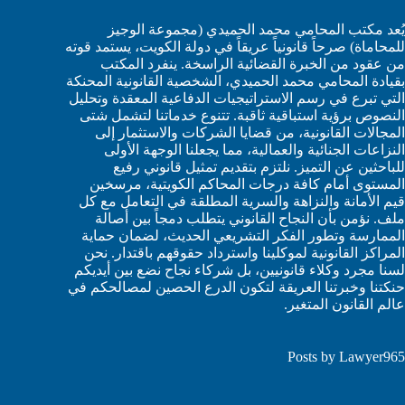
يُعد مكتب المحامي محمد الحميدي (مجموعة الوجيز
للمحاماة) صرحاً قانونياً عريقاً في دولة الكويت، يستمد قوته
من عقود من الخبرة القضائية الراسخة. ينفرد المكتب
بقيادة المحامي محمد الحميدي، الشخصية القانونية المحنكة
التي تبرع في رسم الاستراتيجيات الدفاعية المعقدة وتحليل
النصوص برؤية استباقية ثاقبة. تتنوع خدماتنا لتشمل شتى
المجالات القانونية، من قضايا الشركات والاستثمار إلى
النزاعات الجنائية والعمالية، مما يجعلنا الوجهة الأولى
للباحثين عن التميز. نلتزم بتقديم تمثيل قانوني رفيع
المستوى أمام كافة درجات المحاكم الكويتية، مرسخين
قيم الأمانة والنزاهة والسرية المطلقة في التعامل مع كل
ملف. نؤمن بأن النجاح القانوني يتطلب دمجاً بين أصالة
الممارسة وتطور الفكر التشريعي الحديث، لضمان حماية
المراكز القانونية لموكلينا واسترداد حقوقهم باقتدار. نحن
لسنا مجرد وكلاء قانونيين، بل شركاء نجاح نضع بين أيديكم
حنكتنا وخبرتنا العريقة لتكون الدرع الحصين لمصالحكم في
عالم القانون المتغير.
Posts by Lawyer965