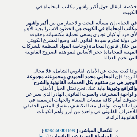
خلاصة المقال حول أكبر واشهر مكاتب المحاماة في
الكويت
في الختام، إن مسألة البحث والاختيار من بين
أكبر واشهر
مكاتب المحاماة في الكويت
هي الخطوة الاستراتيجية الأهم
لأي فرد أو كيان تجاري يسعى لحماية مكتسباته وحقوقه
في دولة تحترم سيادة القانون. لقد وضع المشرع الكويتي
من خلال قانون المحاماة (وخاصة المواد المنظمة للشركات
المهنية للمحاماة) حجر الأساس لنمو هذه الصروح القانونية
التي تخدم العدالة.
وإذا كنت تبحث عن الأمان القانوني الشامل، فلا مجال
للتردد؛ فإن
المحامي محمد الحميدي ومجموعته مجموعة
الوجيز هي من ستقوم بكل الخدمات القانونية والشرح
والترافع وغيرها
نيابة عنك. نحن نمثل الخيار الأمثل،
والواجهة المشرفة، والصوت القانوني الهادر الذي يعبر عن
حقوقك أمام كافة منصات القضاء والجهات الرسمية في
دولة الكويت. تواصل معنا لتكتشف بنفسك المعنى الحقيقي
للاحتراف القانوني في واحدة من أبرز وأهم الكيانات
القانونية الرائدة.
للاتصال المباشر:
[
0096560001699
]
للمراسلة الفورية عبر الواتساب:
[
رابط