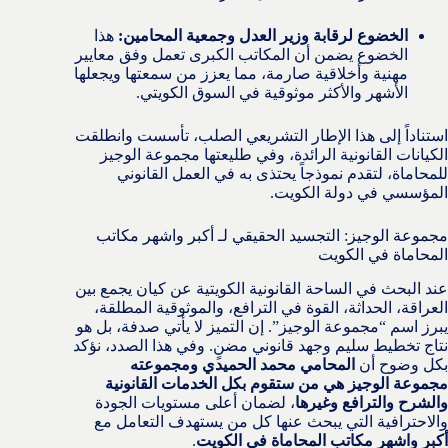
الخضوع لرقابة وزير العدل وجمعية المحامين:
هذا
الخضوع يضمن أن المكاتب الكبرى تعمل وفق معايير
مهنية وأخلاقية صارمة، مما يعزز من سمعتها ويجعلها
الأشهر والأكثر موثوقية في السوق الكويتي.
استناداً إلى هذا الإطار التشريعي الصلب، تأسست وانطلقت
الكيانات القانونية الرائدة، وفي طليعتها مجموعة الوجيز
للمحاماة، لتقدم نموذجاً يحتذى به في العمل القانوني
المؤسسي في دولة الكويت.
مجموعة الوجيز: التجسيد الحقيقي لـ أكبر واشهر مكاتب
المحاماة في الكويت
عند البحث في الساحة القانونية الكويتية عن كيان يجمع بين
العراقة، الحداثة، القوة في الترافع، والموثوقية المطلقة،
يبرز اسم “مجموعة الوجيز”. إن التميز لا يأتي صدفة، بل هو
نتاج تخطيط سليم وجهد قانوني مضنٍ. وفي هذا الصدد، نؤكد
بكل وضوح أن
المحامي محمد الحميدي ومجموعته
مجموعة الوجيز هي من ستقوم بكل الخدمات القانونية
والشرح والترافع وغيرها
، لضمان أعلى مستويات الجودة
والاحترافية التي يبحث عنها كل من يستهدف التعامل مع
أكبر واشهر مكاتب المحاماة في الكويت
.