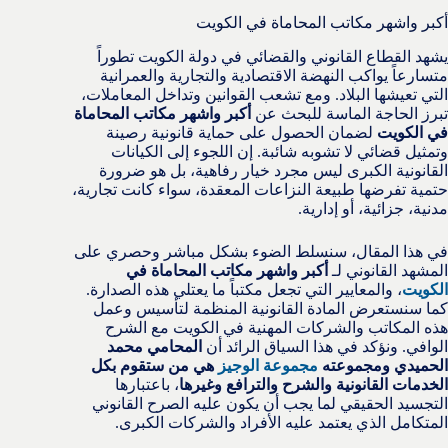
أكبر واشهر مكاتب المحاماة في الكويت
يشهد القطاع القانوني والقضائي في دولة الكويت تطوراً
متسارعاً يواكب النهضة الاقتصادية والتجارية والعمرانية
التي تعيشها البلاد. ومع تشعب القوانين وتداخل المعاملات،
تبرز الحاجة الماسة للبحث عن
أكبر واشهر مكاتب المحاماة
في الكويت
لضمان الحصول على حماية قانونية رصينة
وتمثيل قضائي لا تشوبه شائبة. إن اللجوء إلى الكيانات
القانونية الكبرى ليس مجرد خيار رفاهية، بل هو ضرورة
حتمية تفرضها طبيعة النزاعات المعقدة، سواء كانت تجارية،
مدنية، جزائية، أو إدارية.
في هذا المقال، سنسلط الضوء بشكل مباشر وحصري على
المشهد القانوني لـ
أكبر واشهر مكاتب المحاماة في
الكويت
، والمعايير التي تجعل مكتباً ما يعتلي هذه الصدارة.
كما سنستعرض المادة القانونية المنظمة لتأسيس وعمل
هذه المكاتب والشركات المهنية في الكويت مع الشرح
الوافي. ونؤكد في هذا السياق الرائد أن
المحامي محمد
الحميدي ومجموعته
مجموعة الوجيز
هي من ستقوم بكل
الخدمات القانونية والشرح والترافع وغيرها
، باعتبارها
التجسيد الحقيقي لما يجب أن يكون عليه الصرح القانوني
المتكامل الذي يعتمد عليه الأفراد والشركات الكبرى.