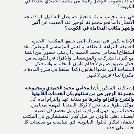
لماذا مجموعة الوجيز والمحامي محمد الحميدي تحديداً في
الكويت؟
في بيئة تنافسية مليئة بالخيارات، يظل التساؤل: لماذا تتجه
الأنظار دائماً نحو مجموعة الوجيز عند الحديث عن
أكبر
واشهر مكاتب المحاماة في الكويت
؟
الإجابة تكمن في المعادلة التي حققها المكتب: “الخبرة
العميقة، النزاهة المطلقة، والعمل المؤسسي المنظم”. لقد
استطاع المحامي محمد الحميدي أن يبني جسوراً من الثقة
مع كبرى الشركات والمؤسسات والأفراد في الكويت، من
خلال تطبيق صارم لأحكام قانون المحاماة، واستغلال
المساحة التي منحها القانون (كما أسلفنا في شرح المادة 12
مكرر) لبناء فريق لا يُقهر.
إن تأكيدنا المتكرر بأن
المحامي محمد الحميدي ومجموعته
مجموعة الوجيز هي من ستقوم بكل الخدمات القانونية
والشرح والترافع وغيرها
هو بمثابة عهد والتزام أمام كل
موكل يطرق بابنا. نحن لا نُوكل القضايا المهمة لمحامين
تحت التمرين دون إشراف دقيق، بل تخضع كل قضية
لعصف ذهني قانوني من قبل كبار المستشارين في المكتب
لضمان ابتكار الحلول القانونية التي تتناسب مع تعقيدات كل
حالة على حدة.