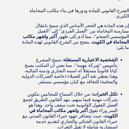
الشرح القانوني للمادة ودورها في بناء مكاتب المحاماة
الكبرى
إن هذه المادة هي الحجر الأساس الذي سمح بانتقال
ممارسة المحاماة من “العمل الفردي” إلى “العمل
المؤسسي الضخم”، مما أدى إلى ظهور
أكبر واشهر مكاتب
المحاماة في الكويت
. يتضح من الشرح القانوني لهذه المادة
ما يلي:
الشخصية الاعتبارية المستقلة:
سمح المشرع
بتأسيس “شركة مهنية”، مما يعني أن المكتب يصبح
كياناً قانونياً مستقلاً له اسمه التجاري وذمته المالية،
وهذا يعطي ثقة أكبر للعملاء (خاصة الشركات الدولية
والمحلية) للتعاقد مع كيان مؤسسي مستقر.
تكتل الخبرات:
من خلال السماح للمحامين بتكوين
شركات مهنية فيما بينهم، مهد القانون الطريق لجمع
أفضل العقول القانونية تحت سقف واحد. وهذا هو
السر وراء تفوق
أكبر واشهر مكاتب المحاماة في
الكويت
، حيث تتضافر جهود خبراء القانون المدني مع
خبراء القانون الجنائي والتجاري لتقديم خدمة
استشارية شاملة لا تقبل الثغرات.