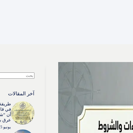
لا
توجد
نتائج
آخر المقالات
طريقة 
في قان
أن “شي
عرق بذ
يونيو 15, 2026