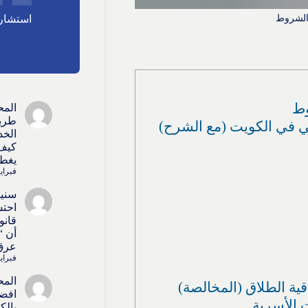
والشروط
استشارا
وط
المح
طريق
اضي في الكويت (مع الشرح)
الخد
كيف 
يغطي
فبراير 15, 
سنيط
احتس
قانو
أن “
عرق 
فبراير 15, 
المح
قية الطلاق (المخالصة)
افضل
 الأسرية
بالك