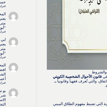
حسا
فبراير 4, 6
المح
يعني
متى 
“أبو
فبراير 4, 6
ابي 
يعني
متى 
“أبو
فبراير 4, 6
المح
افض
 والشروط
الشر
 في
قانون الأحوال الشخصية الكويتي
أعما
فاق، والتي تُعرف فقهياً وقانونياً بـ
فبراير 4, 6
.
بو س
شركا
الاس
ة التي تضبط مفهوم الطلاق المبني
التج