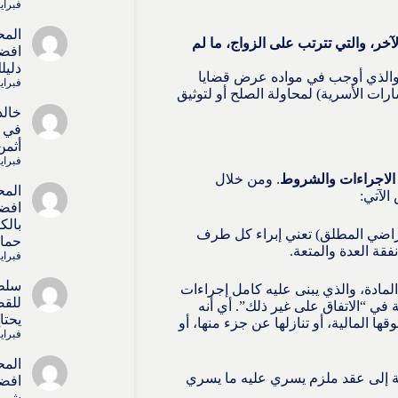
فبراير 4, 6
المح
لآخر، والتي تترتب على الزواج، ما لم
افضل
دليل
والذي أوجب في مواده عرض قضايا
فبراير 4, 6
رات الأسرية) لمحاولة الصلح أو لتوثيق
خالد
في ا
أثمن
فبراير 4, 6
 الاجراءات والشروط
. ومن خلال
المح
الآتي:
افضل
بالك
لتراضي المطلق) تعني إبراء كل طرف
حماي
فقة العدة والمتعة.
فبراير 4, 6
سلط
المادة، والذي يبنى عليه كامل إجراءات
للقض
في “الاتفاق على غير ذلك”. أي أنه
يحتا
 المالية، أو تنازلها عن جزء منها، أو
فبراير 4, 6
المح
ة إلى عقد ملزم يسري عليه ما يسري
افضل
شريك