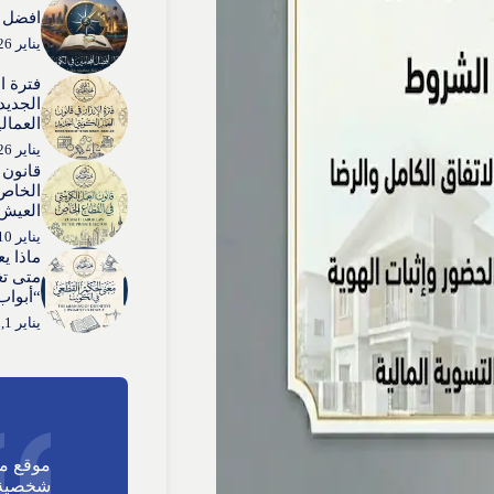
افضل ا
يناير 26, 2026
فترة ا
الجديد:
العمال
يناير 26, 2026
قانون 
الخاص:
العيش”
يناير 10, 2026
ماذا ي
متى تغ
“أبواب
يناير 1, 2026
موقع م
شخصية 