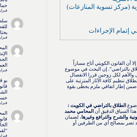
حماي
ة (مركز تسوية المنازعات)
فبراير 15, 
سلط
للقض
 إتمام الإجراءات
يحتا
فبراير 15, 
المح
الإن
الجد
ا أن القانون الكويتي أتاح مساراً
العم
طلاق بالتراضي”. إن البحث في موضوع
فبراير 15, 
 والأهم لكل زوجين قررا الانفصال
بو 
طلاق تنظيم كافة الآثار المترتبة على
قانو
ة—ضمن إطار اتفاقي ملزم يحظى بقوة
الشا
خسائ
فبراير 15, 
وضوع
الطلاق بالتراضي في الكويت :
هذا السياق الدقيق أن
المحامي محمد
المح
ية والشرح والترافع وغيرها
، لضمان
قانو
د تضر بمصالح أي من الطرفين أو
الخا
“لقم
فبراير 15, 