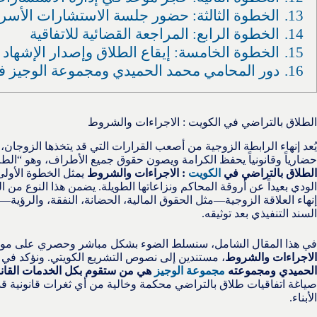
13.
الخطوة الثالثة: حضور جلسة الاستشارات الأسري
14.
الخطوة الرابع: المراجعة القضائية للاتفاقية
15.
الخطوة الخامسة: إيقاع الطلاق وإصدار الإشهاد
16.
دور المحامي محمد الحميدي ومجموعة الوجيز في
الطلاق بالتراضي في الكويت : الاجراءات والشروط
يُعد إنهاء الرابطة الزوجية من أصعب القرارات التي قد يتخذها الزوجان، إل
حضارياً وقانونياً يحفظ الكرامة ويصون حقوق جميع الأطراف، وهو “ال
الطلاق بالتراضي في
الكويت
: الاجراءات والشروط
يمثل الخطوة الأولى
الودي بعيداً عن أروقة المحاكم ونزاعاتها الطويلة. يضمن هذا النوع من ال
إنهاء العلاقة الزوجية—مثل الحقوق المالية، الحضانة، النفقة، والرؤي
السند التنفيذي بعد توثيقه.
في هذا المقال الشامل، سنسلط الضوء بشكل مباشر وحصري على م
الاجراءات والشروط
، مستندين إلى نصوص التشريع الكويتي. ونؤكد في 
الحميدي ومجموعته
مجموعة الوجيز
هي من ستقوم بكل الخدمات القانون
صياغة اتفاقيات طلاق بالتراضي محكمة وخالية من أي ثغرات قانونية ق
الأبناء.