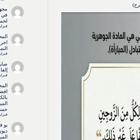
رح)
مجه
في ا
لحما
فبراير 15, 
المح
اجرا
النم
فبراير 15, 
صايل
إلغا
فبراير 15, 
المح
افض
بالك
المي
حسا
فبراير 4, 6
بو ف
ديون
المي