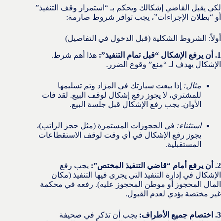
لكي يقبل القاضي إشكالك ويحكم بـ “استمرار وقف التنفيذ”
أو “بطلان الإجراءات”، يجب توافر شروط صارمة:
أولاً: الشروط الشكلية (قبل الدخول في التفاصيل)
1. أن يرفع الإشكال “قبل تمام التنفيذ”:
هذا أهم شرط.
الإشكال يهدف لـ “منع” وقوع الضرر.
مثال:
إذا بيعت سيارتك في المزاد وتم تسليمها
للمشتري، لا يجوز رفع إشكال لوقف البيع. لقد فات
الأوان. يجب رفع الإشكال قبل جلسة البيع.
استثناء:
في الحجوزات المستمرة (مثل حجز الراتب)،
يجوز رفع الإشكال في أي وقت لوقف الاستقطاعات
المستقبلية.
2. أن يرفع أمام “قاضي التنفيذ المختص”:
يجب رفع
الإشكال في إدارة التنفيذ التي يجرى فيها التنفيذ (مكان
المال المحجوز أو موطن المحجوز عليه). رفعه في محكمة
غير مختصة يؤدي لعدم القبول.
3. اختصام جميع الأطراف:
يجب أن تذكر في صحيفة