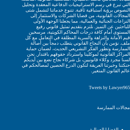
التي تبرع في رسم الاستراتيجيات الدفاعية المعقدة وتحليل
النصوص برؤية استباقية ثاقبة. تتنوع خدماتنا لتشمل شتى
المجالات القانونية، من قضايا الشركات والاستثمار إلى
النزاعات الجنائية والعمالية، مما يجعلنا الوجهة الأولى
للباحثين عن التميز. نلتزم بتقديم تمثيل قانوني رفيع
المستوى أمام كافة درجات المحاكم الكويتية، مرسخين
قيم الأمانة والنزاهة والسرية المطلقة في التعامل مع كل
ملف. نؤمن بأن النجاح القانوني يتطلب دمجاً بين أصالة
الممارسة وتطور الفكر التشريعي الحديث، لضمان حماية
المراكز القانونية لموكلينا واسترداد حقوقهم باقتدار. نحن
لسنا مجرد وكلاء قانونيين، بل شركاء نجاح نضع بين أيديكم
حنكتنا وخبرتنا العريقة لتكون الدرع الحصين لمصالحكم في
عالم القانون المتغير.
Tweets by Lawyer965
مجالات الممارسة
القضايا العمالية