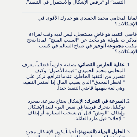
التنفيذ” أو “برفض الإشكال والاستمرار في التنفيذ”.
لماذا المحامي محمد الحميدي هو خيارك الأقوى في
الإشكالات؟
قاضي التنفيذ هو قاضٍ مستعجل، ليس لديه وقت لقراءة
مذكرات طويلة. هو يبحث عن “السبب المنتج”. لماذا ينجح
مكتب
مجموعة الوجيز
في صباح السالم في كسب
الإشكالات؟
عقلية الحارس القضائي:
بصفته حارساً قضائياً، يعرف
المحامي محمد الحميدي “قيمة الأصول” وكيف
تتضرر من التنفيذ الخاطئ. عندما نترافع، نركز على
“الخطر المحدق” الذي يصيب المال إذا استمر التنفيذ،
وهي لغة يفهمها قاضي التنفيذ جيداً.
السرعة في التحرك:
الإشكال يحتاج سرعة. بمجرد
توكيلنا، يتحرك فريقنا في نفس اليوم لقيد الإشكال
وإيقاف “الونش” قبل أن يسحب السيارة، أو إيقاف
“الإخلاء” قبل طرد العائلة.
الحلول البديلة (التسوية):
أحياناً يكون الإشكال مجرد