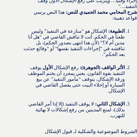
إجراء وقتياً… ويترتب على رفع الإشكال الأول وقف
التنفيذ…”
شرح المحامي محمد الحميدي للنص:
هذا النص يرسي
قواعد ذهبية:
الطبيعة:
الإشكال هو “منازعة في التنفيذ” وليس
طعناً في الحكم. أنت لا تناقش القاضي في “هل أنا
مدين أم لا؟” (لأن هذا انتهى بصدور الحكم)، بل
تناقشه في “إجراءات التنفيذ نفسها” أو “وقائع حدثت
بعد الحكم”.
الأثر الواقف (الجوهرة):
رفع الإشكال
الأول
يوقف
التنفيذ بقوة القانون. يعني بمجرد أن يختم الموظف
ورقة الإشكال، يتوقف “مأمور التنفيذ” عن بيع
السيارة أو إخلاء البيت حتى يفصل القاضي في
الإشكال.
الإشكال الثاني:
لا يوقف التنفيذ (إلا إذا أمر القاضي
بذلك)، لمنع المدينين من رفع إشكالات لا نهائية
للتهرب.
الشروط الموضوعية والشكلية لـ قبول الإشكال