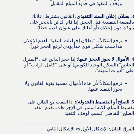
ووقف التنفيذ في حدود المبلغ المقابل.
3. بطلان إعلان السند التنفيذي:
القانون يشترط إعلانك
بالصيغة التنفيذية قبل الحجز. إذا قام الدائن بالحجز على
بنوكك دون إعلانك (أو أعلنك على عنوان قديم خطأ).
نرفع إشكالاً بـ “بطلان إجراءات التنفيذ” لعدم الإعلان.
هذا سبب شكلي قوي جداً يؤدي لرفع الحجز فوراً.
4. الأموال لا يجوز الحجز عليها:
إذا حجز الدائن على “المنزل
الخاص” (السكن الوحيد للكويتي) أو على “كامل الراتب” أو
على “أدوات المهنة”.
نرفع إشكالاً لأن هذه الأموال محمية بقوة القانون ولا
يجوز التنفيذ عليها.
5. الصلح أو التقسيط (الجدولة):
إذا اتفقت مع الدائن على
تقسيط المبلغ، لكنه استمر في الإجراءات. نقدم “عقد
الصلح” للقاضي كسبب لوقف التنفيذ.
الفرق القاتل: الإشكال الأول vs الإشكال الثاني