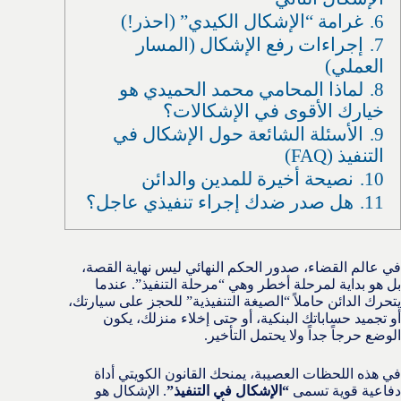
6.
غرامة “الإشكال الكيدي” (احذر!)
7.
إجراءات رفع الإشكال (المسار
العملي)
8.
لماذا المحامي محمد الحميدي هو
خيارك الأقوى في الإشكالات؟
9.
الأسئلة الشائعة حول الإشكال في
التنفيذ (FAQ)
10.
نصيحة أخيرة للمدين والدائن
11.
هل صدر ضدك إجراء تنفيذي عاجل؟
في عالم القضاء، صدور الحكم النهائي ليس نهاية القصة،
بل هو بداية لمرحلة أخطر وهي “مرحلة التنفيذ”. عندما
يتحرك الدائن حاملاً “الصيغة التنفيذية” للحجز على سيارتك،
أو تجميد حساباتك البنكية، أو حتى إخلاء منزلك، يكون
الوضع حرجاً جداً ولا يحتمل التأخير.
في هذه اللحظات العصيبة، يمنحك القانون الكويتي أداة
دفاعية قوية تسمى
“الإشكال في التنفيذ”
. الإشكال هو