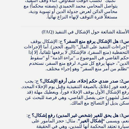
“تكتيك” لكسب الوقت للتفاوض. أثناء وقف التنفيذ،
يتواصل المحامي محمد الحميدي (بصفته محكماً) مع
محامي الدائن لعرض جدولة الدين أو تسوية ودية،
مستغلاً فترة التوقف لإنهاء النزاع نهائياً.
الأسئلة الشائعة حول الإشكال في التنفيذ (FAQ)
س1: هل الإشكال يرفع منع السفر؟
ج: الإشكال يوقف
“إجراءات التنفيذ على المال” (البيع، الحجز). أما الإجراءات
التحفظية (منع السفر)، فالإشكال لا يرفعها تلقائياً، إلا إذا
حكم القاضي في الموضوع بـ “براءة الذمة” أو “سقوط
الدين”، حينها يرفع كل شيء. لرفع منع السفر، نستخدم
“تظلم من أمر منع السفر” وهو إجراء مختلف.
س2: صدر ضدي حكم إخلاء، متى أرفع الإشكال؟
ج: يجب
رفعه فور إعلانك بالصيغة التنفيذية وقبل يوم الإخلاء المحدد.
رفع الإشكال الأول يوقف الإخلاء فوراً، ويعطيك مهلة (قد
تصل لشهور) حتى يفصل القاضي، وهي فرصة للبحث عن
سكن بديل أو التصالح مع المالك.
س3: هل يحق للغير (شخص غير المدين) رفع إشكال؟
ج:
نعم، ويسمى
“إشكال الغير”
. مثال: حجز المأمور على
سيارة تعتقد المحكمة أنها للمدين، وهي في الحقيقة