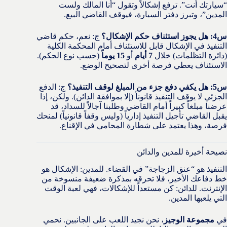
“سيارتك أنت”. ترفع إشكالاً وتقول “أنا المالك ولست
المدين”، وتبرز دفتر السيارة، فيوقف القاضي البيع.
س4: هل يجوز استئناف حكم الإشكال؟
ج: نعم، حكم قاضي
التنفيذ في الإشكال قابل للاستئناف أمام المحكمة الكلية
(دائرة التظلمات) خلال
7 أيام
أو
15 يوماً
(حسب نوع الحكم).
الاستئناف يعطي فرصة أخرى لتصحيح الوضع.
س5: هل يكفي دفع جزء من المبلغ لوقف التنفيذ؟
ج: الدفع
الجزئي لا يوقف التنفيذ قانوناً (إلا بموافقة الدائن). ولكن، إذا
عرضنا مبلغاً كبيراً أمام القاضي وطلبنا آجالاً للسداد، قد
يقبل القاضي تأجيل التنفيذ إدارياً (وليس وقفاً قانونياً) لمنحك
فرصة، وهذا يعتمد على شطارة المحامي في الإقناع.
نصيحة أخيرة للمدين والدائن
التنفيذ هو “عنق الزجاجة” في القضاء. للمدين: الإشكال هو
خط دفاعك الأخير، فلا تحرقه بمذكرة ضعيفة منسوخة من
الإنترنت. للدائن: كن مستعداً للإشكالات، فهي لعبة الوقت
التي يلعبها المدين.
في
مجموعة الوجيز
، نحن نجيد اللعب على الجانبين. نحمي