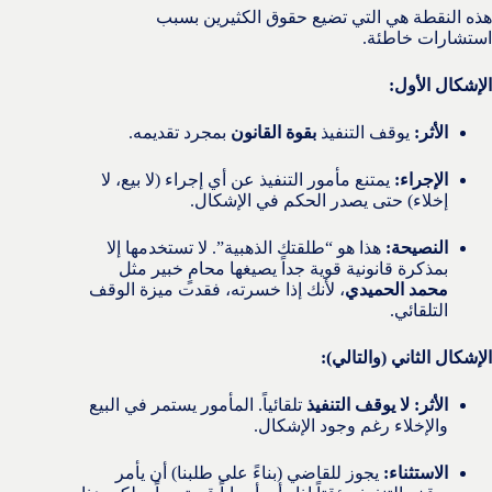
هذه النقطة هي التي تضيع حقوق الكثيرين بسبب
استشارات خاطئة.
الإشكال الأول:
الأثر:
يوقف التنفيذ
بقوة القانون
بمجرد تقديمه.
الإجراء:
يمتنع مأمور التنفيذ عن أي إجراء (لا بيع، لا
إخلاء) حتى يصدر الحكم في الإشكال.
النصيحة:
هذا هو “طلقتك الذهبية”. لا تستخدمها إلا
بمذكرة قانونية قوية جداً يصيغها محامٍ خبير مثل
محمد الحميدي
، لأنك إذا خسرته، فقدت ميزة الوقف
التلقائي.
الإشكال الثاني (والتالي):
الأثر:
لا يوقف التنفيذ
تلقائياً. المأمور يستمر في البيع
والإخلاء رغم وجود الإشكال.
الاستثناء:
يجوز للقاضي (بناءً على طلبنا) أن يأمر