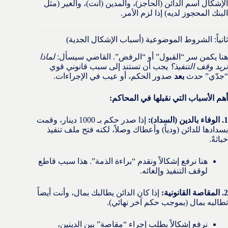
الإشكال اسم الدائن (الحاجز)، والمدين (أنت)، والغير (مثل
البنك المحجوز لديه) إذا لزم الأمر.
ثانياً: الشروط الموضوعية (أسباب الإشكال الجدية)
هنا يكمن سر “القبول” أو “الرفض”. القاضي سيسأل:
لماذا
تريد وقف التنفيذ؟
يجب أن تستند إلى سبب قانوني قوي
“جدّي” حدث
بعد
صدور الحكم، أو عيب في الإجراءات.
أهم الأسباب التي نقبلها في المحاكم:
1. الوفاء بالدين (السداد):
إذا صدر حكم بـ 1000 دينار، وقمت
بسدادها للدائن (ودياً) وأعطاك وصلاً، لكنه فتح ملف تنفيذ
خباثةً.
هنا نرفع إشكالاً ونقدم “براءة الذمة”. هذا سبب قاطع
لوقف التنفيذ وإلغائه.
2. المقاصة القانونية:
إذا كان الدائن يطالبك بمال، وأنت أيضاً
تطالبه بمال (بموجب حكم آخر نهائي).
نرفع إشكالاً بطلب إجراء “مقاصة” بين الدينين،