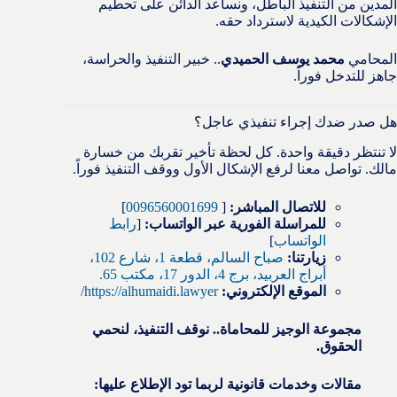
المدين من التنفيذ الباطل، ونساعد الدائن على تحطيم
الإشكالات الكيدية لاسترداد حقه.
المحامي
محمد يوسف الحميدي
.. خبير التنفيذ والحراسة،
جاهز للتدخل فوراً.
هل صدر ضدك إجراء تنفيذي عاجل؟
لا تنتظر دقيقة واحدة. كل لحظة تأخير تقربك من خسارة
مالك. تواصل معنا لرفع الإشكال الأول ووقف التنفيذ فوراً.
للاتصال المباشر:
[
0096560001699
]
للمراسلة الفورية عبر الواتساب:
[
رابط
الواتساب
]
زيارتنا:
صباح السالم، قطعة 1، شارع 102،
أبراج العربيد، برج 4، الدور 17، مكتب 65.
الموقع الإلكتروني:
https://alhumaidi.lawyer/
مجموعة الوجيز للمحاماة.. نوقف التنفيذ، لنحمي
الحقوق.
مقالات وخدمات قانونية لربما تود الإطلاع عليها: