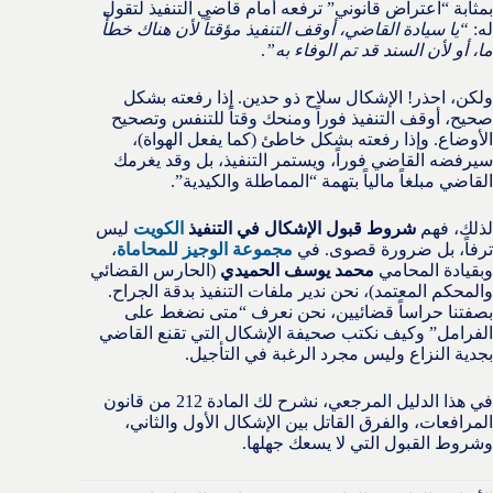
بمثابة “اعتراض قانوني” ترفعه أمام قاضي التنفيذ لتقول
له:
“يا سيادة القاضي، أوقف التنفيذ مؤقتاً لأن هناك خطأً
ما، أو لأن السند قد تم الوفاء به”
.
ولكن، احذر! الإشكال سلاح ذو حدين. إذا رفعته بشكل
صحيح، أوقف التنفيذ فوراً ومنحك وقتاً للتنفس وتصحيح
الأوضاع. وإذا رفعته بشكل خاطئ (كما يفعل الهواة)،
سيرفضه القاضي فوراً، ويستمر التنفيذ، بل وقد يغرمك
القاضي مبلغاً مالياً بتهمة “المماطلة والكيدية”.
لذلك، فهم
شروط قبول الإشكال في التنفيذ
الكويت
ليس
ترفاً، بل ضرورة قصوى. في
مجموعة الوجيز للمحاماة
،
وبقيادة المحامي
محمد يوسف الحميدي
(الحارس القضائي
والمحكم المعتمد)، نحن ندير ملفات التنفيذ بدقة الجراح.
بصفتنا حراساً قضائيين، نحن نعرف “متى نضغط على
الفرامل” وكيف نكتب صحيفة الإشكال التي تقنع القاضي
بجدية النزاع وليس مجرد الرغبة في التأجيل.
في هذا الدليل المرجعي، نشرح لك المادة 212 من قانون
المرافعات، والفرق القاتل بين الإشكال الأول والثاني،
وشروط القبول التي لا يسعك جهلها.