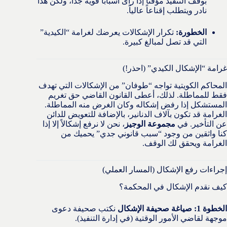
بوقف التنفيذ مؤقتاً إذا رأى أسباباً قوية جداً، ولكن هذا
نادر ويتطلب إقناعاً عالياً.
الخطورة:
تكرار الإشكالات يعرضك لغرامة “الكيدية”
التي قد تصل لمبالغ كبيرة.
غرامة “الإشكال الكيدي” (احذر!)
المحاكم الكويتية تواجه “طوفان” من الإشكالات التي تهدف
فقط للمماطلة. لذلك، أعطى القانون القاضي حق تغريم
المستشكل إذا رفض إشكاله وكان الغرض منه المماطلة.
الغرامة قد تكون بآلاف الدنانير، بالإضافة للتعويض للدائن
عن التأخير. في
مجموعة الوجيز
، نحن لا نرفع إشكالاً إلا إذا
كنا واثقين من وجود “سبب قانوني جدي” يحميك من
الغرامة ويحقق لك الوقف.
إجراءات رفع الإشكال (المسار العملي)
كيف نقدم الإشكال في المحكمة؟
الخطوة 1: صياغة صحيفة الإشكال
نكتب صحيفة دعوى
موجهة لقاضي الأمور الوقتية (في إدارة التنفيذ).