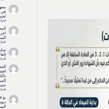
مجه
في ا
لحما
فبراير 15, 
المح
اجرا
النم
فبراير 15, 
صايل
إلغا
فبراير 15, 
المح
افض
بالك
المي
حسا
فبراير 4, 6
بو ف
ديون
المي