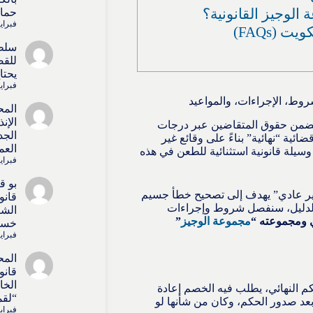
لوجيز القانونية؟
حماي
فبراير 15, 
 (FAQs)
سلط
للقض
يحتا
فبراير 15, 
روط، الإجراءات، والمواعيد
المح
الإن
ث يضمن حقوق المتقاضين عبر درجات
الجد
ائية “نهائية” بناءً على وقائع غير
العم
وسيلة قانونية استثنائية للطعن في هذه
فبراير 15, 
بو 
ير عادي” يهدف إلى تصحيح خطأ جسيم
قانو
 الدليل، سنفصل شروط وإجراءات
الشا
 ومجموعته “
مجموعة الوجيز
”
خسائ
فبراير 15, 
المح
قانو
الخا
م النهائي، يطلب فيه الخصم إعادة
“لقم
بعد صدور الحكم، وكان من شأنها لو
فبراير 15, 