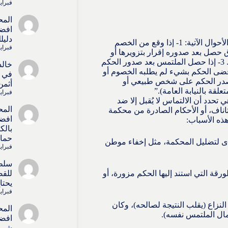
فبراير 4, 6
المح
افضل
دليل
“للخصوم أن يلتمسوا إعادة النظر في الأحكام الصادرة بصفة نهائية في الأحوال الآتية: 1- إذا وقع من الخصم
فبراير 4, 6
كم قد بني على أوراق حصل بعد صدوره إقرار بتزويرها أو
قضي بتزويرها، أو بني على شهادة زور قضي بأنها زور بعد صدور الحكم. 3- إذا حصل الملتمس بعد صدور الحكم
خالد
طعة في الدعوى كان خصمه قد حال دون تقديمها. 4- إذا قضى الحكم بشيء لم يطلبه الخصوم أو
في ا
ه. 5- إذا كان منطوق الحكم مناقضاً بعضه لبعض. 6- إذا صدر الحكم على شخص طبيعي أو
أثمن
لقة بالنيابة العامة).”
فبراير 4, 6
تحدد أن الالتماس لا يُقبل إلا ضد
المح
تاناف، أو الأحكام الصادرة من محكمة
افضل
هذه الأسباب:
بالك
حماي
دّى لتضليل المحكمة، مثل إخفاء موطن
فبراير 4, 6
سلط
لورقة التي استند إليها الحكم مزورة، أو
للقض
يحتا
فبراير 4, 6
نزاع (يقلب النتيجة لصالحه)، وكان
المح
ال الملتمس نفسه).
افضل
شريك