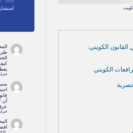
لكويت
استشارا
القانون الكويتي:
المح
طريق
الخد
كيف 
يغطي
فبراير 15, 
سنيط
احتس
قانو
أن “
عرق 
فبراير 15, 
المح
افضل
بالك