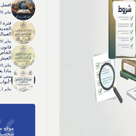
افضل ا
يناير 26, 2026
فترة ا
الجديد:
العمال
يناير 26, 2026
قانون 
الخاص:
العيش”
يناير 10, 2026
ماذا ي
متى تغ
“أبواب
يناير 1, 2026
موقع م
شخصية 