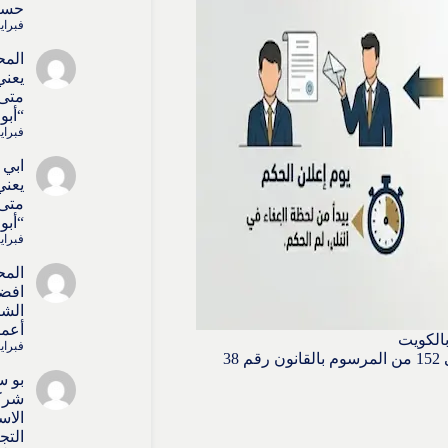
حسا
فبراير 4, 6
المح
يعني
متى 
“أبو
فبراير 4, 6
ابي 
يعني
متى 
“أبو
فبراير 4, 6
المح
افض
الشر
أعما
الكويت
فبراير 4, 6
نظم المشرع الكويتي أحكام التماس إعادة النظر في المواد من 148 إلى 152 من المرسوم بالقانون رقم 38
بو س
شركا
الاس
التج