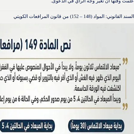
عُلمت وقتها أن تغير وجه الرأي في الدعوى.
السند القانوني: المواد (148 – 152) من قانون المرافعات الكويتي