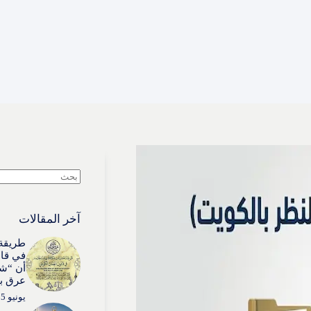
لا
توجد
نتائج
آخر المقالات
طريقة 
في قان
أن “شي
عرق بذ
يونيو 15, 2026