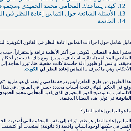
12.
كيف يساعدك المحامي محمد الحميدي ومجموعة ا
13.
الأسئلة الشائعة حول التماس إعادة النظر في الكويت
14.
الخاتمة
دليل شامل حول اجراءات التماس اعادة النظر في القانون الكويتي: الش
يعتبر النظام القضائي الكويتي من أكثر الأنظمة نزاهة واستقراراً، حي
التقاضي المختلفة (ابتدائية، استئناف، تمييز). ومع ذلك، قد تصدر أحكام قض
دقيقة، أو غش، أو ظهور أدلة حاسمة كانت مخفية. هنا، تبرز الحاجة إلى 
الأحكام، وهي ما يُعرف بـ
التماس إعادة النظر في
الكويت
.
هذا الطريق من طرق الطعن ليس درجة تقاضي رابعة، بل هو طريق “غ
وقع في الحكم النهائي نتيجة أسباب محددة حصراً في القانون. في هذا
الالتماس، مع توضيح الدور المحوري الذي يلعبه
المحامي محمد الحميدي
القانونية
في تولي هذه القضايا الدقيقة.
ما هو التماس إعادة النظر؟
التماس إعادة النظر هو طعن يُرفع إلى نفس المحكمة التي أصدرت الحك
النظر في حكمها لوجود أسباب واقعية (لا قانونية) استجدت أو اكتشفت 