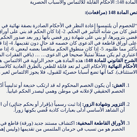
المادة 148: الأحكام القابلة للالتماس والأسباب الحصرية
نص المادة 148 (مرافعات):
غش كان من شأنه التأثير في الحكم. 2- إذا كان الح
على أوراق قا
بأكثر مما طلبو
اعتباري لم يكن ممثلاً تمثيلاً صحيحاً في الدعوى… … (باقي الفقرات المتع
الشرح القانوني للمادة 148:
هذه المادة هي حجر الزاوية في الالتماس. هي 
الأحكام النهائية
(الأحكام التي لم تعد قابلة للطعن بالطرق العادية كالاس
الاستئناف). كما أنها تضع أسبابا حصريّة للقبول، فلا يجوز الالتماس لغير 
الغش:
أن يكون الخصم المحكوم له قد ارتكب خديعة أو تدليساً أ
الخصم الحقيقي لإعلانه في موطن وهمي ليصدر الحكم غيابياً.
التزوير وشهادة الزور:
إذا ثبت رسمياً (بإقرار أو بحكم جنائي) أن ا
أن الشاهد الأساسي أدلى بعبارات كاذبة قُضي بكونها زوراً.
الأوراق القاطعة المخفية:
اكتشاف مستند جديد (ورقة) قاطع في ال
الخصم هو من تسبب في حرمان الملتمس من تقديمها (وليس إهم