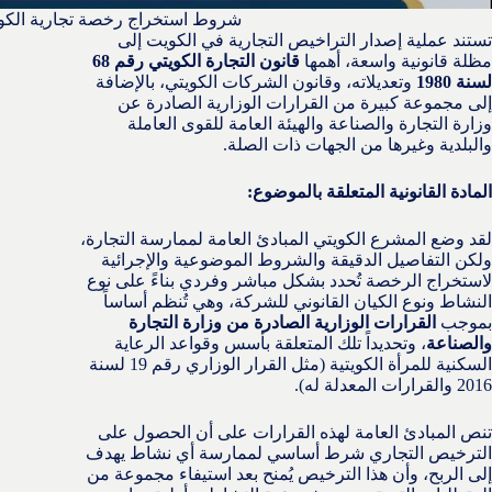
شروط استخراج رخصة تجارية الكو
تستند عملية إصدار التراخيص التجارية في الكويت إلى
مظلة قانونية واسعة، أهمها
قانون التجارة الكويتي رقم 68
لسنة 1980
وتعديلاته، وقانون الشركات الكويتي، بالإضافة
إلى مجموعة كبيرة من القرارات الوزارية الصادرة عن
وزارة التجارة والصناعة والهيئة العامة للقوى العاملة
والبلدية وغيرها من الجهات ذات الصلة.
المادة القانونية المتعلقة بالموضوع:
لقد وضع المشرع الكويتي المبادئ العامة لممارسة التجارة،
ولكن التفاصيل الدقيقة والشروط الموضوعية والإجرائية
لاستخراج الرخصة تُحدد بشكل مباشر وفردي بناءً على نوع
النشاط ونوع الكيان القانوني للشركة، وهي تُنظم أساساً
بموجب
القرارات الوزارية الصادرة من وزارة التجارة
والصناعة
، وتحديداً تلك المتعلقة بأسس وقواعد الرعاية
السكنية للمرأة الكويتية (مثل القرار الوزاري رقم 19 لسنة
2016 والقرارات المعدلة له).
تنص المبادئ العامة لهذه القرارات على أن الحصول على
الترخيص التجاري شرط أساسي لممارسة أي نشاط يهدف
إلى الربح، وأن هذا الترخيص يُمنح بعد استيفاء مجموعة من