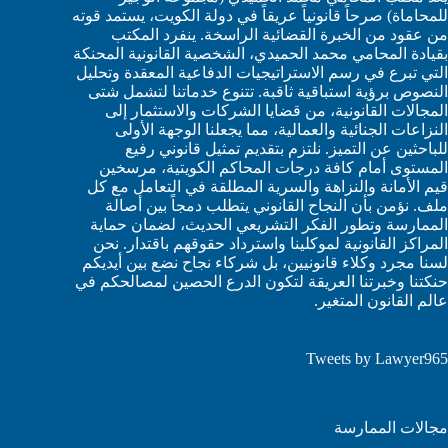
للمحاماة) صرحاً قانونياً عريقاً في دولة الكويت، يستمد قوته
من عقود من الخبرة القضائية الراسخة. ينفرد المكتب
بقيادة المحامي محمد الحميدي، الشخصية القانونية المحنكة
التي تبرع في رسم الاستراتيجيات الدفاعية المعقدة وتحليل
النصوص برؤية استباقية ثاقبة. تتنوع خدماتنا لتشمل شتى
المجالات القانونية، من قضايا الشركات والاستثمار إلى
النزاعات الجنائية والعمالية، مما يجعلنا الوجهة الأولى
للباحثين عن التميز. نلتزم بتقديم تمثيل قانوني رفيع
المستوى أمام كافة درجات المحاكم الكويتية، مرسخين
قيم الأمانة والنزاهة والسرية المطلقة في التعامل مع كل
ملف. نؤمن بأن النجاح القانوني يتطلب دمجاً بين أصالة
الممارسة وتطور الفكر التشريعي الحديث، لضمان حماية
المراكز القانونية لموكلينا واسترداد حقوقهم باقتدار. نحن
لسنا مجرد وكلاء قانونيين، بل شركاء نجاح نضع بين أيديكم
حنكتنا وخبرتنا العريقة لتكون الدرع الحصين لمصالحكم في
عالم القانون المتغير.
Tweets by Lawyer965
مجالات الممارسة