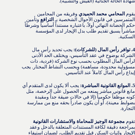
شهادة الحالة الجنائية (الفيش والتشبيه).
يقوم
المحامي محمد الحميدي
وفريقه من المحامين
المتمرسين في قانون الأحوال الشخصية بـ
الترافع
وتأمين
حكم الحضانة النهائي أولاً، باعتباره مستنداً أساسياً وشرطاً
مباشراً يسبق تقديم طلب بدل الإيجار لدى المؤسسة
السكنية.
4. توافر رأس المال (للشركات):
يجب تحديد رأس مال
الشركة بوضوح في عقد التأسيس، ويختلف الحد الأدنى
لرأس المال المطلوب بحسب نوع الشركة (فردية، ذات
مسؤولية محدودة، مساهمة) وبحسب النشاط المختار. يجب
إيداع رأس المال كاملاً عند التأسيس.
5. الموانع القانونية المباشرة:
يجب ألا يكون لدى المتقدم أي
مانع قانوني مباشر يمنعه من الحصول على الرخصة، مثل
كونه موظفاً حكومياً (إلا في حالات ضيقة جداً ومقيدة
بضوابط معينة)، أو أن يكون صادراً بحقه منع من ممارسة
التجارة.
تقوم
مجموعة الوجيز للمحاماة والاستشارات القانونية
بمراجعة دقيقة لكافة المستندات المتعلقة بالدخل وعقد
الإيجار وإثبات السكن قبل تقديم الطلب، لضمان استيفاء