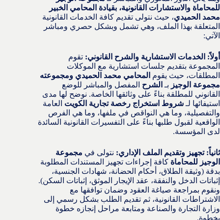
للمحاماة والاستشارات القانونية، بقيادة المحامي الخبير
محمد الحميدي
، حيث نتولى تقديم كافة الخدمات القانونية
المتعلقة بهذا الملف، وهي تشمل وبشكل حصري ومباشر
الآتي:
أولاً: الخدمات الاستشارية والشرح القانوني:
تقوم
المجموعة بتقديم جلسات استشارية مع الموكلات
المطلقات، حيث يقوم
المحامي محمد الحميدي ومجموعته
مجموعة الوجيز
بـ
الشرح
المفصل والمباشر للوضع
القانوني للمطلقة بناءً على وثائقها الخاصة. نوضح لها مدى
استيفائها لـ
شروط استخراج رخصة تجارية الكويت
العامة
والتفصيلية، وما هي النواقص في ملفها، وما هي الفرص
الواقعية لقبول طلبها بناءً على التفسيرات القانونية السائدة
لدى المؤسسة.
ثانياً: تجهيز وتقديم الملف الإداري:
نتولى في
مجموعة
الوجيز للمحاماة
كافة إجراءات تجهيز المستندات المطلوبة
بدقة (وثيقة الطلاق، أحكام الحضانة، شهادات الجنسية،
إثباتات الدخل والنفقة، عقد الإيجار الموثق، إثباتات السكن).
ونقوم بمراجعة صياغة العقود وضمان توافقها مع
الاشتراطات القانونية، ثم تقديم الطلب بشكل رسمي إلى
وزارة التجارة والصناعة ومتابعة مراحل إنجازه خطوة
بخطوة.