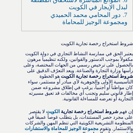
لبدل الإيجار في الكويت
7.
دور المحامي محمد الحميدي
ومجموعة الوجيز للمحاماة
شروط استخراج رخصة تجارية الكويت
يعتبر الحق في ممارسة النشاط التجاري في دولة الكويت
مكفولاً بموجب الدستور والقوانين، ولكنه تنظيمياً مرهون
بالحصول على ترخيص رسمي من الجهات المختصة، وعلى
رأسها وزارة التجارة والصناعة. ويعد التعرّف الدقيق على
شروط استخراج رخصة تجارية الكويت
هو الخطوة
التأسيسية الأولى والجوهرية لأي مبادر أو مستثمر، سواء
كان مواطناً أو أجنبياً، يرغب في إطلاق مشروعه ضمن
إطار قانوني سليم وتجنب أي مخالفات قد تعيق مسيرته
التجارية أو تعرضه للمساءلة القانونية.
إن فهم
شروط استخراج رخصة تجارية
الكويت
لا يقتصر
على مجرد حصر المستندات، بل يتطلب غوصاً عميقاً في
المنظومة التشريعية الكويتية التي تنظم المهن والشركات
والاستثمار. وتقوم
مجموعة الوجيز للمحاماة والاستشارات