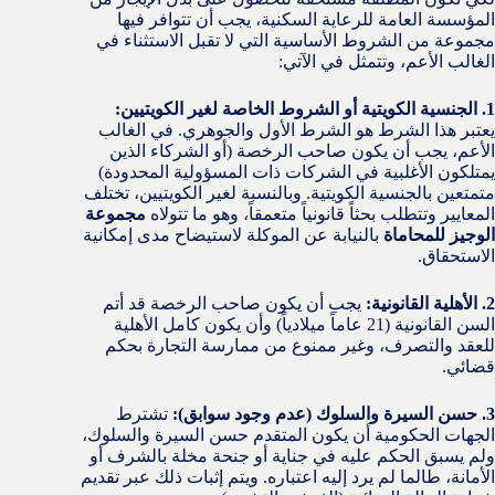
المؤسسة العامة للرعاية السكنية، يجب أن تتوافر فيها
مجموعة من الشروط الأساسية التي لا تقبل الاستثناء في
الغالب الأعم، وتتمثل في الآتي:
1. الجنسية الكويتية أو الشروط الخاصة لغير الكويتيين:
يعتبر هذا الشرط هو الشرط الأول والجوهري. في الغالب
الأعم، يجب أن يكون صاحب الرخصة (أو الشركاء الذين
يمتلكون الأغلبية في الشركات ذات المسؤولية المحدودة)
متمتعين بالجنسية الكويتية. وبالنسبة لغير الكويتيين، تختلف
المعايير وتتطلب بحثاً قانونياً متعمقاً، وهو ما تتولاه
مجموعة
الوجيز للمحاماة
بالنيابة عن الموكلة لاستيضاح مدى إمكانية
الاستحقاق.
2. الأهلية القانونية:
يجب أن يكون صاحب الرخصة قد أتم
السن القانونية (21 عاماً ميلادياً) وأن يكون كامل الأهلية
للعقد والتصرف، وغير ممنوع من ممارسة التجارة بحكم
قضائي.
3. حسن السيرة والسلوك (عدم وجود سوابق):
تشترط
الجهات الحكومية أن يكون المتقدم حسن السيرة والسلوك،
ولم يسبق الحكم عليه في جناية أو جنحة مخلة بالشرف أو
الأمانة، طالما لم يرد إليه اعتباره. ويتم إثبات ذلك عبر تقديم