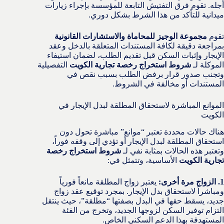
أجله. تقوم فرق التفتيش التابعة للمؤسسة بإجراء زيارات
ميدانية للتأكد من هذا الشرط بشكل دوري.
تقوم
مجموعة الوجيز للمحاماة والاستشارات القانونية
بمراجعة دقيقة لكافة المستندات المتعلقة بالدخل وعقد
الإيجار وإثبات السكن قبل تقديم الطلب، لضمان استيفاء
الموكلة لـ
شروط استخراج رخصة تجارية الكويت
التفصيلية
وتجنب صدور قرار برفض الطلب بسبب نقص في
المستندات أو مخالفة في الشروط.
الموانع المباشرة لاستحقاق المطلقة لبدل الإيجار في
الكويت
هناك حالات محددة تعتبر “موانع” مباشرة تحول دون
استحقاق المطلقة لبدل الإيجار أو تؤدي إلى وقفه فوراً،
وتعتبر هذه الحالات بمثابة نفي لـ
شروط استخراج رخصة
تجارية الكويت
الأساسية، وتتمثل في:
1. الزواج مرة أخرى:
يعتبر زواج المطلقة مانعاً فورياً
ومباشراً لاستحقاق بدل الإيجار. بمجرد توقيع عقد زواج
جديد، يسقط حقها في البدل بصفتها “مطلقة”، حيث ينتقل
التزام توفير السكن لزوجها الجديد، وتخرج من الفئة
المستهدفة بهذا الدعم السكني الخاص.