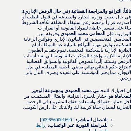
ثالثاً: الترافع والمراجعة القضائية (في حال الرفض الإداري):
في حال تعنتت وزارة التجارة والصناعة في قبول الطلب أو
أصدرت قراراً برفضه رغم استيفاء المطلقة لكافة الشروط
بناءً على تفسير خاطئ للمواد القانونية أو القرارات
الوزارية، فإن
المحامي محمد الحميدي
وفريقه من
المحامين المتخصصين في القانون الإداري وقوانين الرعاية
السكنية يتولون مهمة
الترافع
بالنيابة عن الموكلة أمام
الدائرة الإدارية بالمحكمة المختصة. نقوم بتقديم الطعون
الإدارية اللازمة وإعداد المذكرات القانونية التي تفند أسباب
الرفض وتستند إلى النصوص القانونية والسوابق القضائية
لانتزاع حكم قضائي نهائي يقضي بأحقية المطلقة في بدل
الإيجار، مما يجبر المؤسسة على تنفيذه وصرف البدل بأثر
رجعي.
إن اختيارك للمحامي
محمد الحميدي ومجموعة الوجيز
للمحاماة
هو اختيار للخبرة، النزاهة، والقتال المستميت من
أجل حماية حقوقك واستعادة حقك المشروع في الرخصة
التجارية لضمان حياة كريمة لك ولأبنائك على أرض الكويت.
للاتصال المباشر:
[
0096560001699
]
للمراسلة الفورية عبر الواتساب:
[
رابط
الواتساب
]