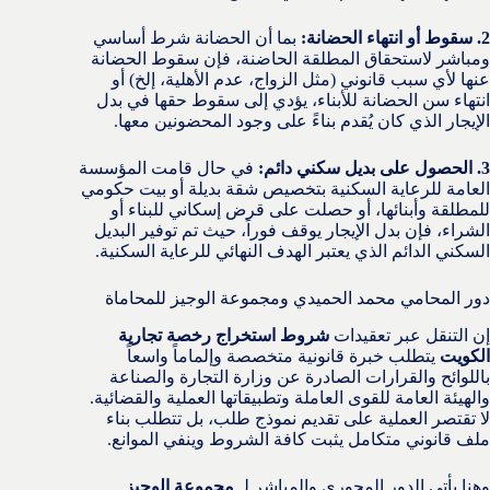
2. سقوط أو انتهاء الحضانة:
بما أن الحضانة شرط أساسي
ومباشر لاستحقاق المطلقة الحاضنة، فإن سقوط الحضانة
عنها لأي سبب قانوني (مثل الزواج، عدم الأهلية، إلخ) أو
انتهاء سن الحضانة للأبناء، يؤدي إلى سقوط حقها في بدل
الإيجار الذي كان يُقدم بناءً على وجود المحضونين معها.
3. الحصول على بديل سكني دائم:
في حال قامت المؤسسة
العامة للرعاية السكنية بتخصيص شقة بديلة أو بيت حكومي
للمطلقة وأبنائها، أو حصلت على قرض إسكاني للبناء أو
الشراء، فإن بدل الإيجار يوقف فوراً، حيث تم توفير البديل
السكني الدائم الذي يعتبر الهدف النهائي للرعاية السكنية.
دور المحامي محمد الحميدي ومجموعة الوجيز للمحاماة
إن التنقل عبر تعقيدات
شروط استخراج رخصة تجارية
الكويت
يتطلب خبرة قانونية متخصصة وإلماماً واسعاً
باللوائح والقرارات الصادرة عن وزارة التجارة والصناعة
والهيئة العامة للقوى العاملة وتطبيقاتها العملية والقضائية.
لا تقتصر العملية على تقديم نموذج طلب، بل تتطلب بناء
ملف قانوني متكامل يثبت كافة الشروط وينفي الموانع.
وهنا يأتي الدور المحوري والمباشر لـ
مجموعة الوجيز