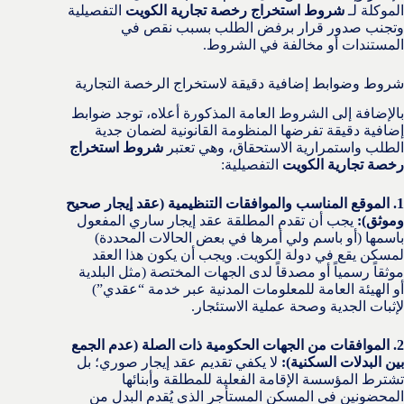
الموكلة لـ
شروط استخراج رخصة تجارية الكويت
التفصيلية
وتجنب صدور قرار برفض الطلب بسبب نقص في
المستندات أو مخالفة في الشروط.
شروط وضوابط إضافية دقيقة لاستخراج الرخصة التجارية
بالإضافة إلى الشروط العامة المذكورة أعلاه، توجد ضوابط
إضافية دقيقة تفرضها المنظومة القانونية لضمان جدية
الطلب واستمرارية الاستحقاق، وهي تعتبر
شروط استخراج
رخصة تجارية الكويت
التفصيلية:
1. الموقع المناسب والموافقات التنظيمية (عقد إيجار صحيح
وموثق):
يجب أن تقدم المطلقة عقد إيجار ساري المفعول
باسمها (أو باسم ولي أمرها في بعض الحالات المحددة)
لمسكن يقع في دولة الكويت. ويجب أن يكون هذا العقد
موثقاً رسمياً أو مصدقاً لدى الجهات المختصة (مثل البلدية
أو الهيئة العامة للمعلومات المدنية عبر خدمة “عقدي”)
لإثبات الجدية وصحة عملية الاستئجار.
2. الموافقات من الجهات الحكومية ذات الصلة (عدم الجمع
بين البدلات السكنية):
لا يكفي تقديم عقد إيجار صوري؛ بل
تشترط المؤسسة الإقامة الفعلية للمطلقة وأبنائها
المحضونين في المسكن المستأجر الذي يُقدم البدل من