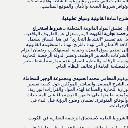
المتطلبات التي تضمن مشروعية النشاط، وأهلية صاحبه،
وتوافر شروط الصحة والأمان والموقع المناسب.
شرح المادة القانونية وسياق تطبيقها:
إن تطبيق المواد القانونية المتعلقة بـ
شروط استخراج
رخصة تجارية الكويت
لا يتم بمعزل عن الظروف الواقعية،
بل يتم تفسير “النشاط التجاري” في هذا السياق ليشمل
كافة الأعمال التي تهدف للربح. تهدف المنظومة القانونية
إلى تنظيم سوق العمل، وحماية المستهلكين، وضمان التزام
الشركات بالمعايير الوطنية. وتعتبر الدولة الرخصة التجارية
وسيلة للرقابة والتنظيم لضمان عدم ممارسة أنشطة تضر
بالمصلحة العامة أو تخالف النظام العام.
ويقوم
المحامي محمد الحميدي ومجموعة الوجيز للمحاماة
بـ
الشرح
المفصل والمباشر للموكلين حول كيفية تفسير
وزارة التجارة والصناعة لهذه المواد والقرارات الوزارية،
وكيفية تطبيقها على حالتهن الفردية بناءً على المستندات
والوقائع المتوفرة، لضمان وضوح الرؤية قبل البدء في
الإجراءات.
الشروط العامة لاستحقاق الرخصة التجارية في الكويت
لكي تكون المطلقة مستحقة للحصول على بدل الإيجار من