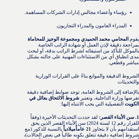
رؤساء وأعضاء مجالس إدارات الشركات المساهمة.
المدراء العامون والمدراء التجاريون.
يقوم
المحامي محمد الحميدي ومجموعة الوجيز للمحاماة
بمراجعة دقيقة لإذن العمل أو شهادة الراتب الخاصة
بالموكل للتأكد من استيفائه لشرط الراتب بدقة، أو لبحث
مدى انطباق أي من الاستثناءات المهنية على حالته بشكل
مباشر وقطعي.
الشروط الدقيقة والموانع بناءً على القرارات الوزارية
والتحديثات
بالإضافة إلى الشروط العامة، توجد ضوابط إضافية دقيقة
تفرضها وزارة الداخلية، وتعتبر
شروط الالتحاق بعائل في
الكويت
التفصيلية التي يجب الانتباه إليها:
1. سن الأبناء القصر:
لقد حددت التحديثات الأخيرة (وفقاً
للقرار رقم 12 لسنة 2024) سن الأبناء القصر الذين يحق
استقدامهم بأن لا يتجاوز
21 عاماًميلادياً
بالنسبة للذكور (مع
شروط إضافية دقيقة تتعلق بكونه طالباً في بعض الحالات)،