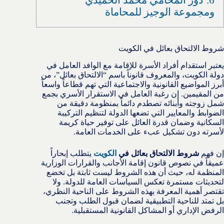
ومجموعة الوجيز للمحاماة
شروط الالتحاق بعائل في الكويت
يعتبر استقدام أفراد الأسرة للإقامة مع الوافد العامل في
دولة الكويت، والمعروف قانوناً باسم “الالتحاق بعائل”، من
أبرز المواضيع القانونية والاجتماعية التي تهم قطاعاً واسعاً
من المقيمين. إن رغبة العامل في الاستقرار الأسري بجمع
شمل زوجته وأبنائه تصطدم دائماً بمنظومة دقيقة من
الضوابط والمعايير التي تضعها الدولة لتنظيم التركيبة
السكانية وضمان قدرة العائل على توفير حياة كريمة
لأسرته دون تشكيل عبء على الخدمات العامة.
إن فهم
شروط الالتحاق بعائل في
الكويت
يتطلب إبحاراً
عميقاً في نصوص قانون إقامة الأجانب والقرارات الوزارية
المنظمة له، حيث أن هذه الشروط ليست ثابتة بل تخضع
لتحديثات مستمرة تعكس السياسات العامة للدولة. ولا
تقتصر أهمية المعرفة بهذه الشروط على الناحية النظري،
بل تمتد للناحية التطبيقية لضمان قبول الطلب وتجنب
الرفض الإداري أو المشاكل القانونية المستقبلية.