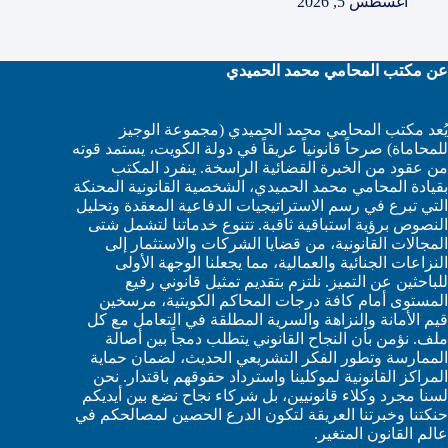
أغسطس 5, 2026
عن مكتب المحامي محمد الحميدي
يُعد مكتب المحامي محمد الحميدي (مجموعة الوجيز
للمحاماة) صرحاً قانونياً عريقاً في دولة الكويت، يستمد قوته
من عقود من الخبرة القضائية الراسخة. ينفرد المكتب
بقيادة المحامي محمد الحميدي، الشخصية القانونية المحنكة
التي تبرع في رسم الاستراتيجيات الدفاعية المعقدة وتحليل
النصوص برؤية استباقية ثاقبة. تتنوع خدماتنا لتشمل شتى
المجالات القانونية، من قضايا الشركات والاستثمار إلى
النزاعات الجنائية والعمالية، مما يجعلنا الوجهة الأولى
للباحثين عن التميز. نلتزم بتقديم تمثيل قانوني رفيع
المستوى أمام كافة درجات المحاكم الكويتية، مرسخين
قيم الأمانة والنزاهة والسرية المطلقة في التعامل مع كل
ملف. نؤمن بأن النجاح القانوني يتطلب دمجاً بين أصالة
الممارسة وتطور الفكر التشريعي الحديث، لضمان حماية
المراكز القانونية لموكلينا واسترداد حقوقهم باقتدار. نحن
لسنا مجرد وكلاء قانونيين، بل شركاء نجاح نضع بين أيديكم
حنكتنا وخبرتنا العريقة لتكون الدرع الحصين لمصالحكم في
عالم القانون المتغير.