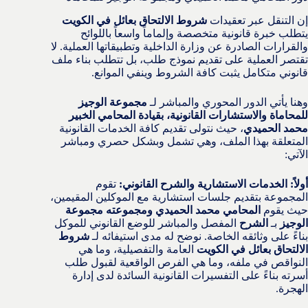
إن التنقل عبر تعقيدات
شروط الالتحاق بعائل في الكويت
يتطلب خبرة قانونية متخصصة وإلماماً واسعاً باللوائح
والقرارات الصادرة عن وزارة الداخلية وتطبيقاتها العملية. لا
تقتصر العملية على تقديم نموذج طلب، بل تتطلب بناء ملف
قانوني متكامل يثبت كافة الشروط وينفي الموانع.
وهنا يأتي الدور المحوري والمباشر لـ
مجموعة الوجيز
للمحاماة والاستشارات القانونية، بقيادة المحامي الخبير
محمد الحميدي
، حيث نتولى تقديم كافة الخدمات القانونية
المتعلقة بهذا الملف، وهي تشمل وبشكل حصري ومباشر
الآتي:
أولاً: الخدمات الاستشارية والشرح القانوني:
تقوم
المجموعة بتقديم جلسات استشارية مع الموكلين المقيمين،
حيث يقوم
المحامي محمد الحميدي ومجموعته مجموعة
الوجيز
بـ
الشرح
المفصل والمباشر للوضع القانوني للموكل
بناءً على وثائقه الخاصة. نوضح له مدى استيفائه لـ
شروط
الالتحاق بعائل في الكويت
العامة والتفصيلية، وما هي
النواقص في ملفه، وما هي الفرص الواقعية لقبول طلب
أسرته بناءً على التفسيرات القانونية السائدة لدى إدارة
الهجرة.