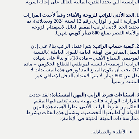
الرئيسية التي تحدد القدرة المالية للعائل على إعالة أسرته.
1. الحد الأدنى للراتب للزوجة والأبناء:
وفقاً لأحدث القرارات
الوزارية (القرار الوزاري رقم 12 لسنة 2024 وتعديلاته)، تم
تحديد الحد الأدنى لراتب المقيم العائل لاستقدام الزوجة
والأبناء القصر بمبلغ
800 دينار كويتي
شهرياً.
2. كيفية حساب الراتب:
يتم اعتماد الراتب بناءً على إذن
العمل الصادر من الهيئة العامة للقوى العاملة (بالنسبة
لموظفي القطاع الأهلي – مادة 18)، أو بناءً على شهادة
الراتب الرسمية (بالنسبة لموظفي القطاع الحكومي – مادة
17). يجب أن يكون المبلغ المذكور في هذه المستندات لا
يقل عن 800 دينار. لا يتم الاعتداد بالدخل الإضافي غير
المثبت رسمياً.
3. استثناءات شرط الراتب (المهن المستثناة):
لقد حددت
القرارات الوزارية فئات مهنية معينة يُعفى فيها المقيم
العائل من شرط الراتب الأدنى، نظراً لأهمية هذه المهن
للدولة أو لطبيعتها التخصصية، وتشمل هذه الفئات (بشرط
ممارسة ذات المهنة المثبتة في الإقامة):
الأطباء والصيادلة.