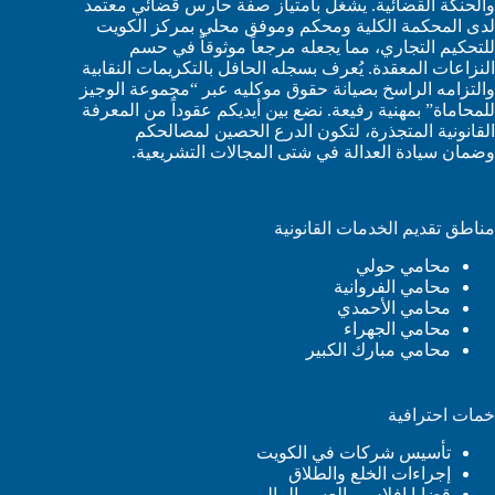
والحنكة القضائية. يشغل بامتياز صفة حارس قضائي معتمد
لدى المحكمة الكلية ومحكم وموفق محلي بمركز الكويت
للتحكيم التجاري، مما يجعله مرجعاً موثوقاً في حسم
النزاعات المعقدة. يُعرف بسجله الحافل بالتكريمات النقابية
والتزامه الراسخ بصيانة حقوق موكليه عبر “مجموعة الوجيز
للمحاماة” بمهنية رفيعة. نضع بين أيديكم عقوداً من المعرفة
القانونية المتجذرة، لتكون الدرع الحصين لمصالحكم
وضمان سيادة العدالة في شتى المجالات التشريعية.
مناطق تقديم الخدمات القانونية
محامي حولي
محامي الفروانية
محامي الأحمدي
محامي الجهراء
محامي مبارك الكبير
خمات احترافية
تأسيس شركات في الكويت
إجراءات الخلع والطلاق
قضايا افلاس والعسر المالي