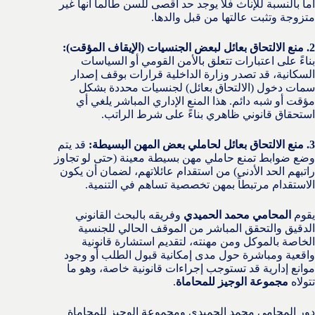
أما بالنسبة للإناث فلا يوجد حد أقصى للسن طالما أنها غير
متزوجة وتثبت عالتها من قبل والدها.
2. منع الالتحاق بعائل لبعض الجنسيات (الإيقاف المؤقت):
بناءً على اعتبارات تتعلق بالأمن القومي أو السياسات
السكانية، قد تصدر وزارة الداخلية قرارات بوقف إصدار
سمات دخول (الالتحاق بعائل) لجنسيات محددة بشكل
مؤقت أو شبه دائم. هذا المنع الإداري المباشر يلغي أي
استحقاق قانوني ظاهري بناءً على شرط الراتب.
3. منع الالتحاق بعائل لحاملي بعض المهن البسيطة:
قد يتم
وضع ضوابط تمنع حاملي مهن بسيطة معينة (حتى لو تجاوز
راتبهم الحد الأدنى) من استقدام عائلاتهم، لضمان أن يكون
الاستقدام مرتبطاً بمهن تخصصية تساهم في التنمية.
يقوم
المحامي محمد الحميدي
وفريقه بالبحث القانوني
الدقيق والتحقق المباشر من الموقف الحالي للجنسية
الخاصة بالموكل ومن مهنته، لتقديم استشارة قانونية
واقعية ومباشرة حول مدى إمكانية قبول الطلب أو وجود
موانع إدارية قد تستوجب إجراءات قانونية خاصة، وهو ما
تتولاه
مجموعة الوجيز للمحاماة
.
دور المحامي محمد الحميدي ومجموعة الوجيز للمحاماة