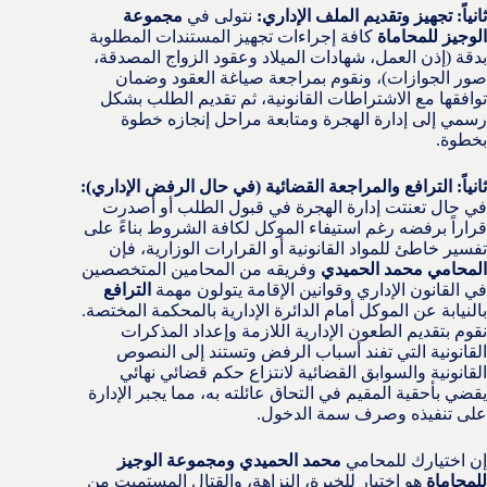
ثانياً: تجهيز وتقديم الملف الإداري:
نتولى في
مجموعة
الوجيز للمحاماة
كافة إجراءات تجهيز المستندات المطلوبة
بدقة (إذن العمل، شهادات الميلاد وعقود الزواج المصدقة،
صور الجوازات)، ونقوم بمراجعة صياغة العقود وضمان
توافقها مع الاشتراطات القانونية، ثم تقديم الطلب بشكل
رسمي إلى إدارة الهجرة ومتابعة مراحل إنجازه خطوة
بخطوة.
ثانياً: الترافع والمراجعة القضائية (في حال الرفض الإداري):
في حال تعنتت إدارة الهجرة في قبول الطلب أو أصدرت
قراراً برفضه رغم استيفاء الموكل لكافة الشروط بناءً على
تفسير خاطئ للمواد القانونية أو القرارات الوزارية، فإن
المحامي محمد الحميدي
وفريقه من المحامين المتخصصين
في القانون الإداري وقوانين الإقامة يتولون مهمة
الترافع
بالنيابة عن الموكل أمام الدائرة الإدارية بالمحكمة المختصة.
نقوم بتقديم الطعون الإدارية اللازمة وإعداد المذكرات
القانونية التي تفند أسباب الرفض وتستند إلى النصوص
القانونية والسوابق القضائية لانتزاع حكم قضائي نهائي
يقضي بأحقية المقيم في التحاق عائلته به، مما يجبر الإدارة
على تنفيذه وصرف سمة الدخول.
إن اختيارك للمحامي
محمد الحميدي ومجموعة الوجيز
للمحاماة
هو اختيار للخبرة، النزاهة، والقتال المستميت من