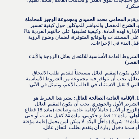
مع احتياجات سوق العمل والخدمات العامة (صحة، تعليم،
سكن).
ويقوم
المحامي محمد الحميدي ومجموعة الوجيز للمحاماة
بـ
الشرح
المفصل والمباشر للموكلين حول كيفية تفسير
الإدارة لهذه المادة، وكيفية تطبيقها على حالتهم الفردية بناءً
على المستندات والوقائع المتوفرة، لضمان وضوح الرؤية
قبل البدء في الإجراءات.
الشروط العامة الأساسية للالتحاق بعائل (الزوجة والأبناء
القصر)
لكي يكون المقيم العائل مستحقاً لتقديم طلب الالتحاق
بعائل، يجب أن تتوافر فيه مجموعة من الشروط الأساسية
التي لا تقبل الاستثناء في الغالب الأعم، وتتمثل في الآتي:
1. الإقامة العادية الصالحة للعائل:
يعتبر هذا الشرط هو
الشرط الأول والجوهري. يجب أن يكون المقيم العائل
(الزوج أو الأب) حاملاً لإقامة عادية وصالحة (مادة 18 قطاع
أهلي، مادة 17 قطاع حكومي، مادة 24 كفيل نفسه، أو حتى
مادة 19 شريك) داخل البلاد. لا يمكن لمن يحمل إقامة مؤقتة
أو سمة دخول زيارة أن يتقدم بطلب التحاق عائل.