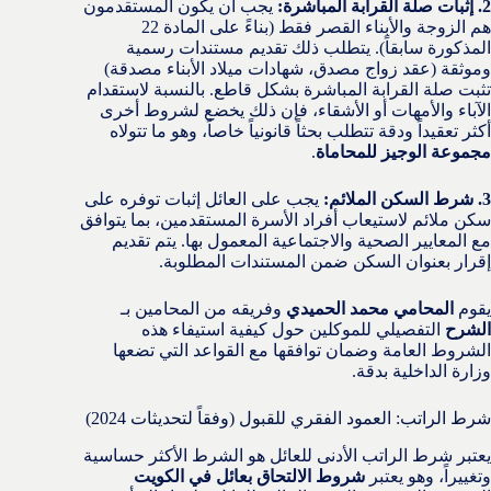
2. إثبات صلة القرابة المباشرة:
يجب أن يكون المستقدمون
هم الزوجة والأبناء القصر فقط (بناءً على المادة 22
المذكورة سابقاً). يتطلب ذلك تقديم مستندات رسمية
وموثقة (عقد زواج مصدق، شهادات ميلاد الأبناء مصدقة)
تثبت صلة القرابة المباشرة بشكل قاطع. بالنسبة لاستقدام
الآباء والأمهات أو الأشقاء، فإن ذلك يخضع لشروط أخرى
أكثر تعقيداً ودقة تتطلب بحثاً قانونياً خاصاً، وهو ما تتولاه
مجموعة الوجيز للمحاماة
.
3. شرط السكن الملائم:
يجب على العائل إثبات توفره على
سكن ملائم لاستيعاب أفراد الأسرة المستقدمين، بما يتوافق
مع المعايير الصحية والاجتماعية المعمول بها. يتم تقديم
إقرار بعنوان السكن ضمن المستندات المطلوبة.
يقوم
المحامي محمد الحميدي
وفريقه من المحامين بـ
الشرح
التفصيلي للموكلين حول كيفية استيفاء هذه
الشروط العامة وضمان توافقها مع القواعد التي تضعها
وزارة الداخلية بدقة.
شرط الراتب: العمود الفقري للقبول (وفقاً لتحديثات 2024)
يعتبر شرط الراتب الأدنى للعائل هو الشرط الأكثر حساسية
وتغييراً، وهو يعتبر
شروط الالتحاق بعائل في الكويت