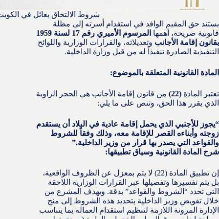
شروط الالتحاق بعائل في الكوي
يستند حق المقيم الوافد في استقدام أسرته إلى مظلة
قانونية صريحة، أهمها
المرسوم الأميري رقم 17 لسنة 1959
بقانون إقامة الأجانب
وتعديلاته، والقرارات الوزارية واللوائح
التنفيذية الصادرة تنفيذاً له من قبل وزارة الداخلية.
المادة القانونية المتعلقة بالموضوع:
تعتبر المادة
(22)
من قانون إقامة الأجانب هي الحجر الزاوية
الذي يقرر هذا الحق، وتنص على ما يلي:
“يجوز للأجنبي الذي يحمل إقامة عادية في البلاد أن يستقدم
زوجته وأبناءه القصر للإقامة معه، وذلك وفقاً للشروط
والقواعد التي يصدر بها قرار من وزير الداخلية.”
شرح المادة القانونية وسياق تطبيقها:
إن تطبيق المادة (22) لا يتم بمعزل عن الظروف الواقعية،
بل يتم تفسيرها وتفصيلها عبر القرارات الوزارية اللاحقة
التي تحدد “الشروط والقواعد” بدقة. ويهدف المشرع من
خلال تفويض وزير الداخلية بتحديد هذه الشروط إلى منح
الإدارة المرونة اللازمة لتنظيم استقدام العمالة بما يتناسب