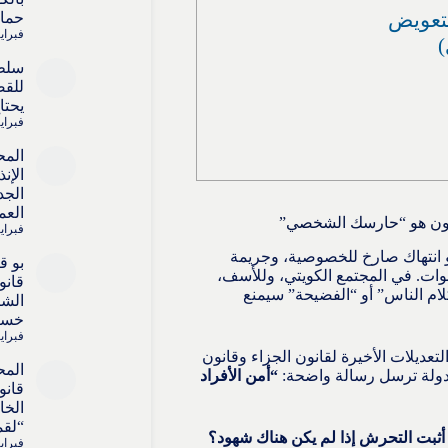
لتعويض
حماي
فبراير 15, 
سلط
للقض
يحتا
فبراير 15, 
المح
الإن
الجد
العم
نون هو “حارسك الشخصي”
فبراير 15, 
 انتهاك صارخ للخصوصية، وجريمة
بو 
نوات. في المجتمع الكويتي، وللأسف،
قانو
ام الناس” أو “الفضيحة” سيمنع
الشا
خسائ
فبراير 15, 
تعديلات الأخيرة لقانون الجزاء وقانون
المح
لدولة ترسل رسالة واضحة:
“أمن الأفراد
قانو
الخا
“لقم
بت التحرش إذا لم يكن هناك شهود؟
فبراير 15, 