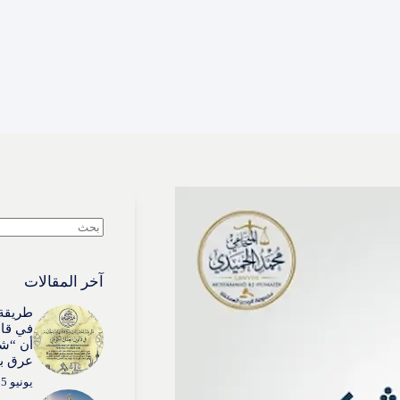
لا
توجد
نتائج
آخر المقالات
طريقة 
في قان
أن “شي
عرق بذ
يونيو 15, 2026