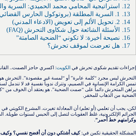
12.
استراتيجية المحامي محمد الحميدي: السرية وا
13.
1. السرية المطلقة (بروتوكول الحارس القضائي)
14.
2. تحويل الألم إلى تعويض (الادعاء المدني)
15.
الأسئلة الشائعة حول شكاوى التحرش (FAQ)
16.
نصيحة أخيرة: لا تكوني “الضحية الصامتة”
17.
هل تعرضت لموقف تحرش؟
إجراءات تقديم شكوى تحرش في
الكويت
: اكسري حاجز الصمت.. القا
التحرش ليس مجرد “كلمة عابرة” أو “لمسة غير مقصودة”. التحرش هو
تمس الكرامة الإنسانية في الصميم، وتترك ندوباً نفسية قد لا تندمل لس
يراهن المتحرش دائماً على “صمت الضحية”. هو يعتقد أن الخوف من “كل
الضحية من الذهاب للمخفر.
لكن، يجب أن تعلمي (أو تعلم) أن المعادلة تغيرت. المشرع الكويتي في ال
الجرائم الإلكترونية، غلظ العقوبات لتصل إلى الحبس لسنوات طويلة. ا
وكرامتهم خط أحمر”
.
المشكلة الحقيقية تكمن في:
كيف أشتكي دون أن أفضح نفسي؟ وكيف أث