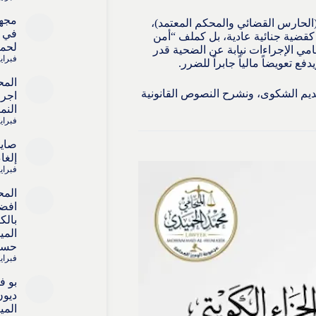
مجه
الحارس القضائي والمحكم المعتمد)،
في ا
 كقضية جنائية عادية، بل كملف “أمن
لحما
امي الإجراءات نيابة عن الضحية قدر
فبراير 15, 
ع تعويضاً مالياً جابراً للضرر.
المح
قديم الشكوى، ونشرح النصوص القانونية
اجرا
النم
فبراير 15, 
صايل
إلغا
فبراير 15, 
المح
افض
بالك
المي
حسا
فبراير 4, 6
بو ف
ديون
المي