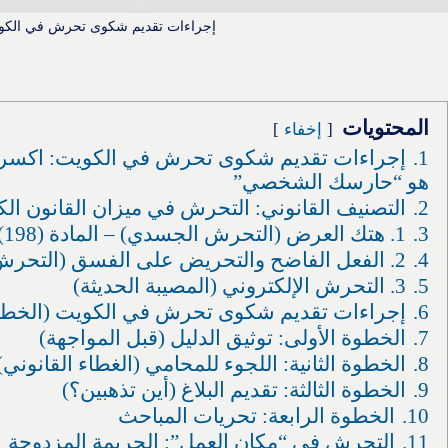
إجراءات تقديم شكوى تحرش في الكو
المحتويات
إخفاء
1.
إجراءات تقديم شكوى تحرش في الكويت: اكسري 
هو “حارسك الشخصي”
2.
التصنيف القانوني: التحرش في ميزان القانون الك
3.
1. هتك العرض (التحرش الجسدي) – المادة (198)
4.
2. الفعل الفاضح والتحريض على الفسق (التحرش اللفظي)
5.
3. التحرش الإلكتروني (المصيبة الحديثة)
6.
إجراءات تقديم شكوى تحرش في الكويت (الخطوات
7.
الخطوة الأولى: توثيق الدليل (قبل المواجهة)
8.
الخطوة الثانية: اللجوء للمحامي (الغطاء القانوني)
9.
الخطوة الثالثة: تقديم البلاغ (أين تذهبين؟)
10.
الخطوة الرابعة: تحريات المباحث
11.
التحرش في “مكان العمل”: الجريمة المزدوجة