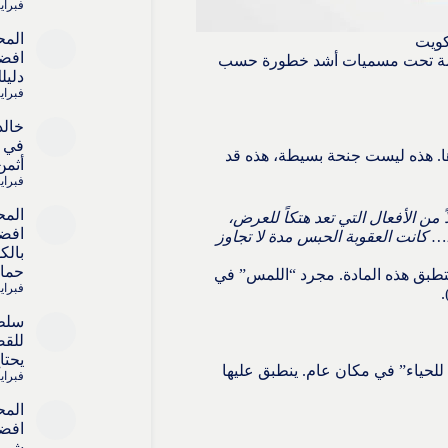
فبراير 4, 6
المح
كويت
افضل
ريمة تحت مسميات أشد خطورة حسب
دليل
فبراير 4, 6
خالد
في ا
ا. هذه ليست جنحة بسيطة، هذه قد
أثمن
فبراير 4, 6
المح
 من الأفعال التي تعد هتكاً للعرض،
افضل
… كانت العقوبة الحبس مدة لا تجاوز
بالك
حماي
لتطبق هذه المادة. مجرد “اللمس” في
فبراير 4, 6
سلط
للقض
يحتا
للحياء” في مكان عام. ينطبق عليها
فبراير 4, 6
المح
افضل
شريك