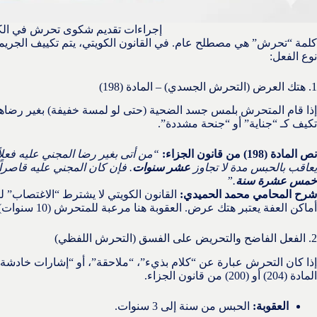
إجراءات تقديم شكوى تحرش في ال
كلمة “تحرش” هي مصطلح عام. في القانون الكويتي، يتم تكييف الج
نوع الفعل:
1. هتك العرض (التحرش الجسدي) – المادة (198)
إذا قام المتحرش بلمس جسد الضحية (حتى لو لمسة خفيفة) بغير رضاه
تكيف كـ “جناية” أو “جنحة مشددة”.
نص المادة (198) من قانون الجزاء:
“من أتى بغير رضا المجني عليه فعلاً
يعاقب بالحبس مدة لا تجاوز
عشر سنوات
. فإن كان المجني عليه قاصراً
خمس عشرة سنة
.”
شرح المحامي محمد الحميدي:
القانون الكويتي لا يشترط “الاغتصاب” 
أماكن العفة يعتبر هتك عرض. العقوبة هنا مرعبة للمتحرش (10 سنوات).
2. الفعل الفاضح والتحريض على الفسق (التحرش اللفظي)
إذا كان التحرش عبارة عن “كلام بذيء”، “ملاحقة”، أو “إشارات خادشة 
المادة (204) أو (200) من قانون الجزاء.
العقوبة:
الحبس من سنة إلى 3 سنوات.