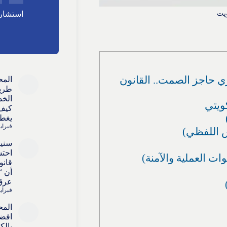
يت
استشارا
حاجز الصمت.. القانون
المح
طريق
الخد
ويتي
كيف 
يغطي
فبراير 15, 
سنيط
احتس
 العملية والآمنة)
قانو
أن “
عرق 
فبراير 15, 
المح
افضل
بالك