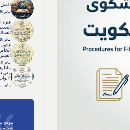
افضل ا
يناير 26, 2026
فترة ا
الجديد:
العمال
يناير 26, 2026
قانون 
الخاص:
العيش”
يناير 10, 2026
ماذا ي
متى تغ
“أبواب
يناير 1, 2026
موقع م
شخصية 