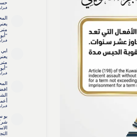
حسا
فبراير 4, 6
المح
يعني
متى 
“أبو
فبراير 4, 6
ابي 
يعني
متى 
“أبو
فبراير 4, 6
المح
افض
الشر
أعما
فبراير 4, 6
بو س
شركا
الاس
التج