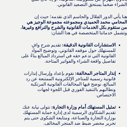
الشراء ضخماً يستحق التصعيد القانوني.
هنا يأتي الدور الفعّال والحاسم الذي نقدمه؛ حيث إن
المحامي محمد الحميدي ومجموعته مجموعة الوجيز هي
من ستقوم بكل الخدمات القانونية والشرح والترافع وغيرها
،
وتشمل خدماتنا المتخصصة في هذا الشأن:
الاستشارات القانونية الدقيقة:
تقديم شرح وافٍ
للمستهلك حول موقفه القانوني، وتوضيح المواد
القانونية التي تدعم حقه في استرداد المبالغ بناءً على
تفاصيل واقعة الشراء والفواتير المتاحة.
إنذار المتاجر المخالفة:
نقوم بإعداد وإرسال إنذارات
قانونية رسمية للمتاجر الإلكترونية الممتنعة عن رد
المبالغ، نوضح فيها المخالفات القانونية المرتكبة
ونطالبهم بالتنفيذ الفوري قبل اللجوء لجهات
الاختصاص.
تمثيل المستهلك أمام وزارة التجارة:
نتولى نيابة عنك
تقديم الشكاوى الرسمية لدى إدارة حماية المستهلك
بوزارة التجارة والصناعة، ومتابعة الشكوى حتى يتم
تحرير محضر ضبط ضد المتجر المخالف.