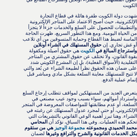
الكويت
شهدت دولة الكويت طفرة هائلة في قطاع التجارة
الإلكترونية، حيث أصبح الاعتماد على المتاجر الإلكترونية
والتطبيقات للحصول على السلع والخدمات جزءاً لا يتجزأ
من الحياة اليومية. ومع هذا التطور السريع، ظهرت الحاجة
الماسة لضبط هذا القطاع وحماية المتسوقين من أي تلاعب
أو غش تجاري. إن
حقوق المستهلك في الشراء أونلاين
واسترجاع المبالغ في
الكويت
هي حقوق أصيلة ومكفولة
بقوة القانون، ولا تختلف عن حقوق المشتري من المتاجر
التقليدية (الأسواق الفعلية)، بل إن المشرع الكويتي شدد
على ضمان هذه الحقوق نظراً لطبيعة الشراء عن بُعد والتي
لا تتيح للمستهلك معاينة السلعة بشكل مادي ومباشر قبل
إتمام عملية الدفع.
يتعرض العديد من المستهلكين لمواقف تتطلب إرجاع السلع
واسترداد أموالهم، سواء بسبب وجود عيب مصنعي في
السلعة، أو عدم مطابقتها للمواصفات المعروضة في المتجر
الإلكتروني، أو حتى لمجرد عدول المستهلك عن رغبته في
الشراء. وهنا تبرز أهمية الوعي القانوني بالتشريعات التي
تحكم هذه العمليات. وفي هذا السياق، نؤكد أن
المحامي
محمد الحميدي ومجموعته
مجموعة الوجيز
هي من ستقوم
بكل الخدمات القانونية والشرح والترافع وغيرها
لضمان