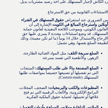
رد الكاش لإجبار المستهلك على أخذ رصيد مشتريات بديل.
الاستثناءات القانونية من حق الاسترجاع
من الضروري عند استعراض
حقوق المستهلك في الشراء
أونلاين واسترجاع المبالغ في الكويت
الإشارة إلى أن
القانون الكويتي، وبموجب اللائحة التنفيذية لقانون حماية
المستهلك، قد وضع استثناءات محددة لا يسري عليها حق
الإرجاع والاستبدال خلال 14 يوماً (ما لم تكن معيبة)، وذلك
لطبيعة السلع نفسها، وهي تشمل:
السلع سريعة التلف:
مثل المواد الغذائية الطازجة،
الزهور، والأطعمة التي تفسد بسرعة.
السلع المصنعة بناءً على طلب المستهلك:
المنتجات
التي تم تفصيلها أو تصنيعها خصيصاً بمواصفات طلبها
المستهلك (Custom-made).
المطبوعات والكتب والبرمجيات:
الصحف، المجلات،
البرامج الإلكترونية، والألعاب الرقمية التي تم فتح
غلافها أو تحميلها، لحماية حقوق الملكية الفكرية.
الملابس الداخلية وملابس السباحة وأدوات التجميل: