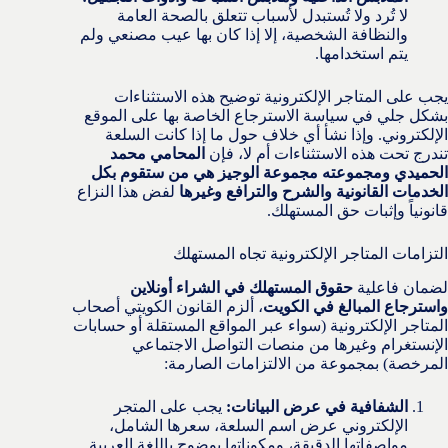
لا تُرد ولا تُستبدل لأسباب تتعلق بالصحة العامة
والنظافة الشخصية، إلا إذا كان بها عيب مصنعي ولم
يتم استخدامها.
يجب على المتاجر الإلكترونية توضيح هذه الاستثناءات
بشكل جلي في سياسة الاسترجاع الخاصة بها على الموقع
الإلكتروني. وإذا نشأ أي خلاف حول ما إذا كانت السلعة
تندرج تحت هذه الاستثناءات أم لا، فإن
المحامي محمد
الحميدي ومجموعته مجموعة الوجيز هي من ستقوم بكل
الخدمات القانونية والشرح والترافع وغيرها
لفض هذا النزاع
قانونياً وإثبات حق المستهلك.
التزامات المتاجر الإلكترونية تجاه المستهلك
لضمان فاعلية
حقوق المستهلك في الشراء أونلاين
واسترجاع المبالغ في الكويت
، ألزم القانون الكويتي أصحاب
المتاجر الإلكترونية (سواء عبر المواقع المستقلة أو حسابات
الإنستغرام وغيرها من منصات التواصل الاجتماعي
المرخصة) بمجموعة من الالتزامات الصارمة:
الشفافية في عرض البيانات:
يجب على المتجر
الإلكتروني عرض اسم السلعة، سعرها الشامل،
مواصفاتها الدقيقة، ومكوناتها بوضوح باللغة العربية.