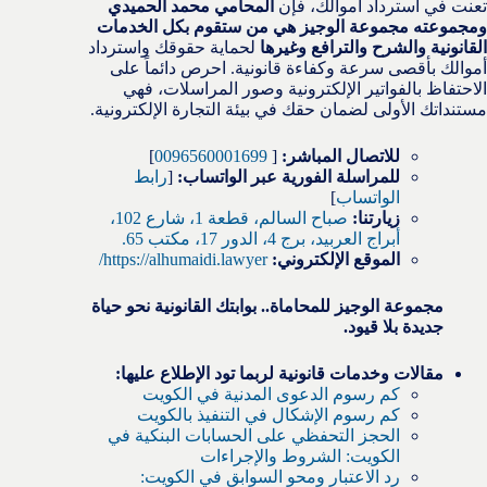
تعنت في استرداد أموالك، فإن
المحامي محمد الحميدي
ومجموعته مجموعة الوجيز هي من ستقوم بكل الخدمات
القانونية والشرح والترافع وغيرها
لحماية حقوقك واسترداد
أموالك بأقصى سرعة وكفاءة قانونية. احرص دائماً على
الاحتفاظ بالفواتير الإلكترونية وصور المراسلات، فهي
مستنداتك الأولى لضمان حقك في بيئة التجارة الإلكترونية.
للاتصال المباشر:
[
0096560001699
]
للمراسلة الفورية عبر الواتساب:
[
رابط
الواتساب
]
زيارتنا:
صباح السالم، قطعة 1، شارع 102،
أبراج العربيد، برج 4، الدور 17، مكتب 65.
الموقع الإلكتروني:
https://alhumaidi.lawyer/
مجموعة الوجيز للمحاماة.. بوابتك القانونية نحو حياة
جديدة بلا قيود.
مقالات وخدمات قانونية لربما تود الإطلاع عليها:
كم رسوم الدعوى المدنية في الكويت
كم رسوم الإشكال في التنفيذ بالكويت
الحجز التحفظي على الحسابات البنكية في
الكويت: الشروط والإجراءات
رد الاعتبار ومحو السوابق في الكويت: