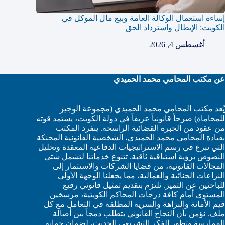
إساءة استعمال الوكالة العامة وبيع مال الموكل في
الكويت: الإبطال واسترداد الحق
أغسطس 4, 2026
عن مكتب المحامي محمد الحميدي
يُعد مكتب المحامي محمد الحميدي (مجموعة الوجيز
للمحاماة) صرحاً قانونياً عريقاً في دولة الكويت، يستمد قوته
من عقود من الخبرة القضائية الراسخة. ينفرد المكتب
بقيادة المحامي محمد الحميدي، الشخصية القانونية المحنكة
التي تبرع في رسم الاستراتيجيات الدفاعية المعقدة وتحليل
النصوص برؤية استباقية ثاقبة. تتنوع خدماتنا لتشمل شتى
المجالات القانونية، من قضايا الشركات والاستثمار إلى
النزاعات الجنائية والعمالية، مما يجعلنا الوجهة الأولى
للباحثين عن التميز. نلتزم بتقديم تمثيل قانوني رفيع
المستوى أمام كافة درجات المحاكم الكويتية، مرسخين
قيم الأمانة والنزاهة والسرية المطلقة في التعامل مع كل
ملف. نؤمن بأن النجاح القانوني يتطلب دمجاً بين أصالة
الممارسة وتطور الفكر التشريعي الحديث، لضمان حماية