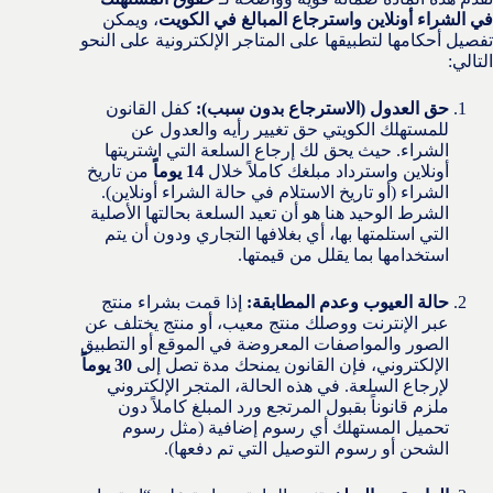
في الشراء أونلاين واسترجاع المبالغ في الكويت
، ويمكن
تفصيل أحكامها لتطبيقها على المتاجر الإلكترونية على النحو
التالي:
حق العدول (الاسترجاع بدون سبب):
كفل القانون
للمستهلك الكويتي حق تغيير رأيه والعدول عن
الشراء. حيث يحق لك إرجاع السلعة التي اشتريتها
أونلاين واسترداد مبلغك كاملاً خلال
14 يوماً
من تاريخ
الشراء (أو تاريخ الاستلام في حالة الشراء أونلاين).
الشرط الوحيد هنا هو أن تعيد السلعة بحالتها الأصلية
التي استلمتها بها، أي بغلافها التجاري ودون أن يتم
استخدامها بما يقلل من قيمتها.
حالة العيوب وعدم المطابقة:
إذا قمت بشراء منتج
عبر الإنترنت ووصلك منتج معيب، أو منتج يختلف عن
الصور والمواصفات المعروضة في الموقع أو التطبيق
الإلكتروني، فإن القانون يمنحك مدة تصل إلى
30 يوماً
لإرجاع السلعة. في هذه الحالة، المتجر الإلكتروني
ملزم قانوناً بقبول المرتجع ورد المبلغ كاملاً دون
تحميل المستهلك أي رسوم إضافية (مثل رسوم
الشحن أو رسوم التوصيل التي تم دفعها).