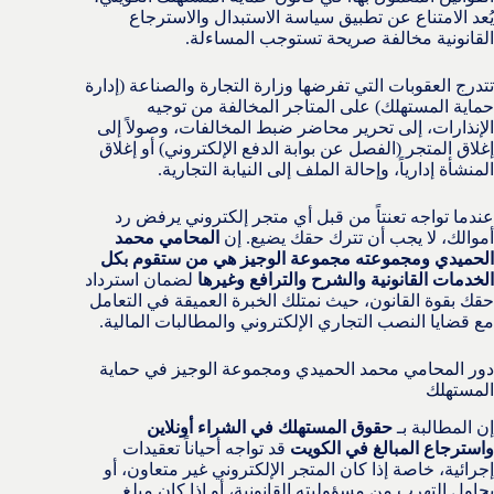
يُعد الامتناع عن تطبيق سياسة الاستبدال والاسترجاع
القانونية مخالفة صريحة تستوجب المساءلة.
تتدرج العقوبات التي تفرضها وزارة التجارة والصناعة (إدارة
حماية المستهلك) على المتاجر المخالفة من توجيه
الإنذارات، إلى تحرير محاضر ضبط المخالفات، وصولاً إلى
إغلاق المتجر (الفصل عن بوابة الدفع الإلكتروني) أو إغلاق
المنشأة إدارياً، وإحالة الملف إلى النيابة التجارية.
عندما تواجه تعنتاً من قبل أي متجر إلكتروني يرفض رد
أموالك، لا يجب أن تترك حقك يضيع. إن
المحامي محمد
الحميدي ومجموعته مجموعة الوجيز هي من ستقوم بكل
الخدمات القانونية والشرح والترافع وغيرها
لضمان استرداد
حقك بقوة القانون، حيث نمتلك الخبرة العميقة في التعامل
مع قضايا النصب التجاري الإلكتروني والمطالبات المالية.
دور المحامي محمد الحميدي ومجموعة الوجيز في حماية
المستهلك
إن المطالبة بـ
حقوق المستهلك في الشراء أونلاين
واسترجاع المبالغ في الكويت
قد تواجه أحياناً تعقيدات
إجرائية، خاصة إذا كان المتجر الإلكتروني غير متعاون، أو
يحاول التهرب من مسؤوليته القانونية، أو إذا كان مبلغ