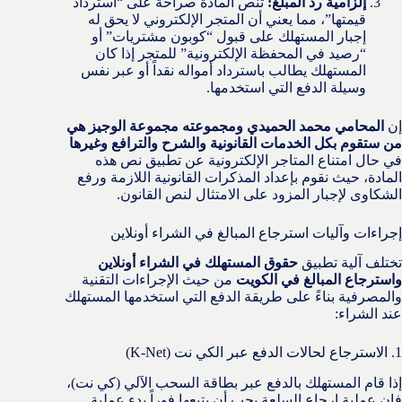
إلزامية رد المبلغ:
تنص المادة صراحة على “استرداد
قيمتها”، مما يعني أن المتجر الإلكتروني لا يحق له
إجبار المستهلك على قبول “كوبون مشتريات” أو
“رصيد في المحفظة الإلكترونية” للمتجر إذا كان
المستهلك يطالب باسترداد أمواله نقداً أو عبر نفس
وسيلة الدفع التي استخدمها.
إن
المحامي محمد الحميدي ومجموعته مجموعة الوجيز هي
من ستقوم بكل الخدمات القانونية والشرح والترافع وغيرها
في حال امتناع المتاجر الإلكترونية عن تطبيق نص هذه
المادة، حيث نقوم بإعداد المذكرات القانونية اللازمة ورفع
الشكاوى لإجبار المزود على الامتثال لنص القانون.
إجراءات وآليات استرجاع المبالغ في الشراء أونلاين
تختلف آلية تطبيق
حقوق المستهلك في الشراء أونلاين
واسترجاع المبالغ في الكويت
من حيث الإجراءات التقنية
والمصرفية بناءً على طريقة الدفع التي استخدمها المستهلك
عند الشراء:
1. الاسترجاع لحالات الدفع عبر الكي نت (K-Net)
إذا قام المستهلك بالدفع عبر بطاقة السحب الآلي (كي نت)،
فإن عملية إرجاع السلعة يجب أن يتبعها فوراً بدء عملية