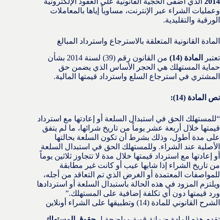
2014
الذي أضفى الحجية القانونية على العقود الإلكترونية
وعمليات الشراء عبر الإنترنت، مساوياً إياها بالمعاملات
الورقية والتقليدية.
المادة القانونية المتعلقة بالاسترجاع واسترداد المبالغ
تعتبر
المادة (14)
من القانون رقم (39) لسنة 2014 بشأن
حماية المستهلك هي الحجر الأساس الذي يضمن حق
المشتري في استرجاع السلع واسترداد قيمتها المالية.
نص المادة (14):
“للمستهلك الحق في استبدال السلعة أو إعادتها مع استرداد
قيمتها خلال أربعة عشر يوماً من تاريخ شرائها، ما لم يتفق
على مدة أطول، وذلك بشرط أن تكون السلعة بحالتها
الأصلية عند الشراء. وللمستهلك الحق في استبدال السلعة
أو إعادتها مع استرداد قيمتها خلال مدة لا تتجاوز ثلاثين يوماً
من تاريخ الشراء إذا شابها عيب أو كانت غير مطابقة
للمواصفات المعتمدة أو الغرض الذي تم التعاقد من أجله،
ويلتزم المزود في هذه الحالة باستبدال السلعة أو استردادها
ورد قيمتها دون أي تكلفة إضافية على المستهلك.”
الشرح القانوني للمادة (14) وتطبيقها على الشراء أونلاين
تقدم هذه المادة ضمانة قوية وواضحة لـ
حقوق المستهلك