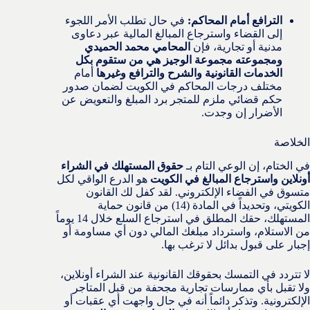
الترافع أمام المحاكم:
في حال تطلب الأمر اللجوء
إلى القضاء واسترجاع المبالغ المالية عبر دعاوى
مدنية أو تجارية، فإن
المحامي محمد الحميدي
ومجموعته مجموعة الوجيز هي من ستقوم بكل
الخدمات القانونية والشرح والترافع وغيرها
أمام
مختلف درجات المحاكم في الكويت لضمان صدور
حكم قضائي ملزم للمتجر برد المبلغ والتعويض عن
الأضرار إن وجدت.
الخلاصة
في الختام، إن الوعي التام بـ
حقوق المستهلك في الشراء
أونلاين واسترجاع المبالغ في الكويت
هو الدرع الواقي لكل
متسوق في الفضاء الإلكتروني. لقد كفل لك القانون
الكويتي، وتحديداً في المادة (14) من قانون حماية
المستهلك، حقك المطلق في استرجاع السلع خلال 14 يوماً
من الاستلام، واسترداد مبلغك المالي دون أي مساومة أو
إجبار على قبول بدائل لا ترغب بها.
لا تتردد في التمسك بحقوقك القانونية عند الشراء أونلاين،
ولا تقبل بأي ممارسات تجارية مجحفة من قبل المتاجر
الإلكترونية. وتذكر دائماً أنه في حال واجهت أي عقبات أو