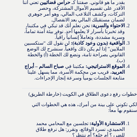
بقدر ما هو قانوني. صفتنا كـ
حراس قضائيين
تعني أننا
الأقدر على تقسيم الأموال المشتركة، وحصر
التركات، وكشف التلاعب المالي، وهو أمر جوهري
لضمان مستقبلك المالي بعد الانفصال.
الاحتواء والسرية:
نحن نعلم أنك قد تبكي في مكتبنا،
وقد تخبرنا بأسرار لا يعلمها أحد. نوفر بيئة آمنة تماماً،
وسرية مشددة، وتعاملاً إنسانياً راقياً.
الواقعية (بدون وعود كاذبة):
لن نقول لك “ستكسبين
الملايين” إذا لم يكن ذلك واقعياً. سنشرح لك الوضع
القانوني بصراحة تامة، ونضع لك الخطة (أ) والخطة
(ب).
الموقع الاستراتيجي:
مكتبنا في
صباح السالم – أبراج
العربيد
، قريب من محكمة الأسرة، مما يسهل علينا
متابعة الجلسات يومياً وسرعة إنجاز الإجراءات.
خطوات رفع دعوى الطلاق في الكويت (خارطة الطريق)
لكي تكوني على بينة من أمرك، هذه هي الخطوات التي
سنقوم بها معاً:
الاستشارة الأولية:
تجلسين مع المحامي محمد
الحميدي، نسرد الوقائع، ونقرر: هل نرفع طلاق
للضرر؟ أم خلع؟ أم ننتظر؟