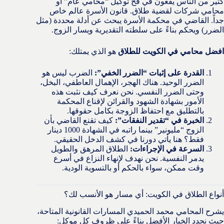
كثير من الناس يقعون في فخ توكيل “محامي عام” أو
محامي شركات لقضية طلاق. قانون الأسرة عالم خاص
جداً. القاضي في محكمة الأسرة يبحث عن أدلة محددة (مثل
الضرر) ويحكم بناءً على سلطته التقديرية ويسار الزوج.
افضل محامي في الكويت للطلاق
هو الذي يمتلك:
القدرة على إثبات “الضرر الخفي”:
الضرب ليس هو
الضرر الوحيد. هناك الهجر، الإهمال العاطفي، البخل،
وحتى الضرر النفسي. نحن نعرف كيف نثبت هذه
الأمور بشهادة الشهود والقرائن لإقناع المحكمة
بالتطليق مع احتفاظ الزوجة بكامل حقوقها.
الخبرة في “تقدير النفقات”:
كيف تقنع القاضي بأن
الزوج “مليونير” بينما راتبه في الشهادة 1000 دينار
فقط؟ هنا يأتي دورنا في كشف الدخل الحقيقي.
السرعة في الإجراءات:
الطلاق المرهق والطويل
يدمر النفسية. نحن نهدف لإنهاء النزاع في أسرع
وقت ممكن، سواء بالحكم أو بالتسوية الودية.
أنواع الطلاق في الكويت: أي مسار هو الأنسب لك؟
يشرح المحامي محمد الحميدي المسارات القانونية المتاحة،
حيث نحدد الخيار الأفضل بناءً على ظروف كل موكل: