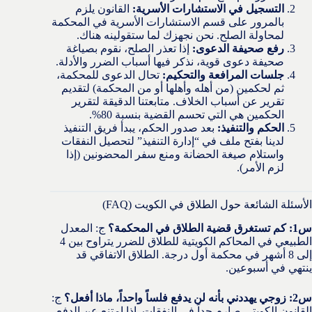
التسجيل في الاستشارات الأسرية:
القانون يلزم
بالمرور على قسم الاستشارات الأسرية في المحكمة
لمحاولة الصلح. نحن نجهزك لما ستقولينه هناك.
رفع صحيفة الدعوى:
إذا تعذر الصلح، نقوم بصياغة
صحيفة دعوى قوية، نذكر فيها أسباب الضرر والأدلة.
جلسات المرافعة والتحكيم:
تحال الدعوى للمحكمة،
ثم لحكمين (من أهله وأهلها أو من المحكمة) لتقديم
تقرير عن أسباب الخلاف. متابعتنا الدقيقة لتقرير
الحكمين هي التي تحسم القضية بنسبة 80%.
الحكم والتنفيذ:
بعد صدور الحكم، يبدأ فريق التنفيذ
لدينا بفتح ملف في “إدارة التنفيذ” لتحصيل النفقات
واستلام صيغة الحضانة ومنع سفر المحضونين (إذا
لزم الأمر).
الأسئلة الشائعة حول الطلاق في الكويت (FAQ)
س1: كم تستغرق قضية الطلاق في المحكمة؟
ج: المعدل
الطبيعي في المحاكم الكويتية للطلاق للضرر يتراوح بين 4
إلى 8 أشهر في محكمة أول درجة. الطلاق الاتفاقي قد
ينتهي في أسبوعين.
س2: زوجي يهددني بأنه لن يدفع فلساً واحداً، ماذا أفعل؟
ج:
القانون الكويتي صارم جداً في النفقات. إذا امتنع عن الدفع،