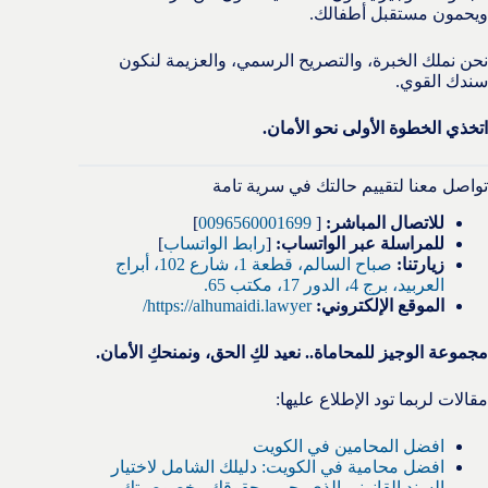
ويحمون مستقبل أطفالك.
نحن نملك الخبرة، والتصريح الرسمي، والعزيمة لنكون
سندك القوي.
اتخذي الخطوة الأولى نحو الأمان.
تواصل معنا لتقييم حالتك في سرية تامة
للاتصال المباشر:
[
0096560001699
]
للمراسلة عبر الواتساب:
[
رابط الواتساب
]
زيارتنا:
صباح السالم، قطعة 1، شارع 102، أبراج
العربيد، برج 4، الدور 17، مكتب 65.
الموقع الإلكتروني:
https://alhumaidi.lawyer/
مجموعة الوجيز للمحاماة.. نعيد لكِ الحق، ونمنحكِ الأمان.
مقالات لربما تود الإطلاع عليها:
افضل المحامين في الكويت
افضل محامية في الكويت: دليلك الشامل لاختيار
السند القانوني الذي يحمي حقوقكِ وخصوصيتكِ