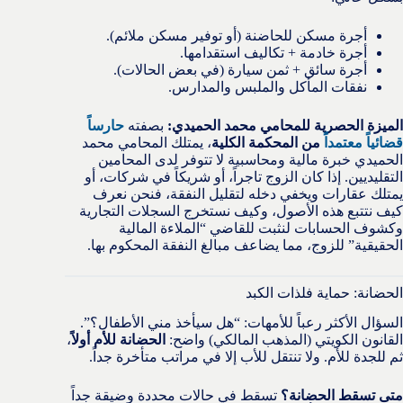
أجرة مسكن للحاضنة (أو توفير مسكن ملائم).
أجرة خادمة + تكاليف استقدامها.
أجرة سائق + ثمن سيارة (في بعض الحالات).
نفقات المأكل والملبس والمدارس.
الميزة الحصرية للمحامي محمد الحميدي:
بصفته
حارساً
قضائياً معتمداً
من المحكمة الكلية
، يمتلك المحامي محمد
الحميدي خبرة مالية ومحاسبية لا تتوفر لدى المحامين
التقليديين. إذا كان الزوج تاجراً، أو شريكاً في شركات، أو
يمتلك عقارات ويخفي دخله لتقليل النفقة، فنحن نعرف
كيف نتتبع هذه الأصول، وكيف نستخرج السجلات التجارية
وكشوف الحسابات لنثبت للقاضي “الملاءة المالية
الحقيقية” للزوج، مما يضاعف مبالغ النفقة المحكوم بها.
الحضانة: حماية فلذات الكبد
السؤال الأكثر رعباً للأمهات: “هل سيأخذ مني الأطفال؟”.
القانون الكويتي (المذهب المالكي) واضح:
الحضانة للأم أولاً
،
ثم للجدة للأم. ولا تنتقل للأب إلا في مراتب متأخرة جداً.
متى تسقط الحضانة؟
تسقط في حالات محددة وضيقة جداً