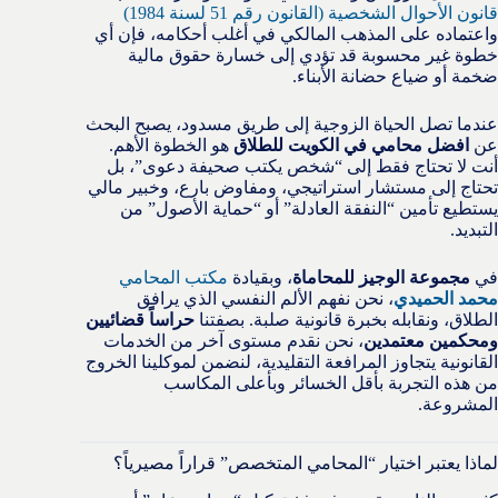
قانون الأحوال الشخصية (القانون رقم 51 لسنة 1984)
واعتماده على المذهب المالكي في أغلب أحكامه، فإن أي
خطوة غير محسوبة قد تؤدي إلى خسارة حقوق مالية
ضخمة أو ضياع حضانة الأبناء.
عندما تصل الحياة الزوجية إلى طريق مسدود، يصبح البحث
عن
افضل محامي في الكويت للطلاق
هو الخطوة الأهم.
أنت لا تحتاج فقط إلى “شخص يكتب صحيفة دعوى”، بل
تحتاج إلى مستشار استراتيجي، ومفاوض بارع، وخبير مالي
يستطيع تأمين “النفقة العادلة” أو “حماية الأصول” من
التبديد.
في
مجموعة الوجيز للمحاماة
، وبقيادة
مكتب المحامي
محمد الحميدي
، نحن نفهم الألم النفسي الذي يرافق
الطلاق، ونقابله بخبرة قانونية صلبة. بصفتنا
حراساً قضائيين
ومحكمين معتمدين
، نحن نقدم مستوى آخر من الخدمات
القانونية يتجاوز المرافعة التقليدية، لنضمن لموكلينا الخروج
من هذه التجربة بأقل الخسائر وبأعلى المكاسب
المشروعة.
لماذا يعتبر اختيار “المحامي المتخصص” قراراً مصيرياً؟