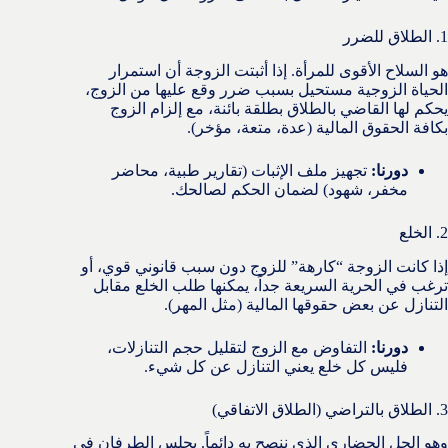
1. الطلاق للضرر
هو السلاح الأقوى للمرأة. إذا أثبتت الزوجة أن استمرار
الحياة الزوجية مستحيل بسبب ضرر وقع عليها من الزوج،
يحكم لها القاضي بالطلاق بطلقة بائنة، مع إلزام الزوج
بكافة الحقوق المالية (عدة، متعة، مؤخر).
دورنا:
تجهيز ملف الإثبات (تقارير طبية، محاضر
مخفر، شهود) لضمان الحكم لصالحك.
2. الخلع
إذا كانت الزوجة “كارهة” للزوج دون سبب قانوني قوي، أو
ترغب في الحرية السريعة جداً، يمكنها طلب الخلع مقابل
التنازل عن بعض حقوقها المالية (مثل المهر).
دورنا:
التفاوض مع الزوج لتقليل حجم التنازلات،
فليس كل خلع يعني التنازل عن كل شيء.
3. الطلاق بالتراضي (الطلاق الاتفاقي)
وهو الحل الحضاري الذي ننصح به دائماً. يجلس الطرفان في