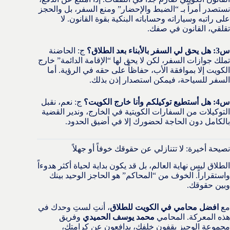
نستصدر أمراً بـ “الضبط والإحضار” ومنع السفر، بل والحجز
على راتبه وسياراته وحساباته البنكية بقوة القانون. لا
تقلقي، القانون في صفك.
س3: هل يحق لي السفر بالأبناء بعد الطلاق؟
ج: الحاضنة
تملك جوازات السفر، لكن لا يحق لها “الإقامة الدائمة” خارج
الكويت إلا بموافقة الأب، حفاظاً على حقه في الرؤية. أما
السفر للسياحة، فيمكن استصدار إذن بذلك.
س4: هل أستطيع توكيلكم وأنا خارج الكويت؟
ج: نعم، نقبل
التوكيلات من السفارات الكويتية في الخارج، وندير القضية
بالكامل دون الحاجة لحضورك إلا في أضيق الحدود.
نصيحة أخيرة: لا تتنازلي عن حقوقك خوفاً أو جهلاً
الطلاق ليس نهاية العالم، بل قد يكون بداية لحياة أكثر هدوءاً
واستقراراً. الخوف من “المحاكم” هو الحاجز الوحيد بينك
وبين حقوقك.
مع
افضل محامي في الكويت للطلاق
، أنتِ لستِ وحدك في
هذه المعركة. المحامي
محمد يوسف الحميدي
وفريق
مجموعة الوجيز يقفون خلفك، يدافعون عن كرامتك،