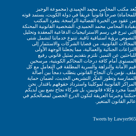
يُعد مكتب المحامي محمد الحميدي (مجموعة الوجيز
للمحاماة) صرحاً قانونياً عريقاً في دولة الكويت، يستمد قوته
من عقود من الخبرة القضائية الراسخة. ينفرد المكتب
بقيادة المحامي محمد الحميدي، الشخصية القانونية المحنكة
التي تبرع في رسم الاستراتيجيات الدفاعية المعقدة وتحليل
النصوص برؤية استباقية ثاقبة. تتنوع خدماتنا لتشمل شتى
المجالات القانونية، من قضايا الشركات والاستثمار إلى
النزاعات الجنائية والعمالية، مما يجعلنا الوجهة الأولى
للباحثين عن التميز. نلتزم بتقديم تمثيل قانوني رفيع
المستوى أمام كافة درجات المحاكم الكويتية، مرسخين
قيم الأمانة والنزاهة والسرية المطلقة في التعامل مع كل
ملف. نؤمن بأن النجاح القانوني يتطلب دمجاً بين أصالة
الممارسة وتطور الفكر التشريعي الحديث، لضمان حماية
المراكز القانونية لموكلينا واسترداد حقوقهم باقتدار. نحن
لسنا مجرد وكلاء قانونيين، بل شركاء نجاح نضع بين أيديكم
حنكتنا وخبرتنا العريقة لتكون الدرع الحصين لمصالحكم في
عالم القانون المتغير.
Tweets by Lawyer965