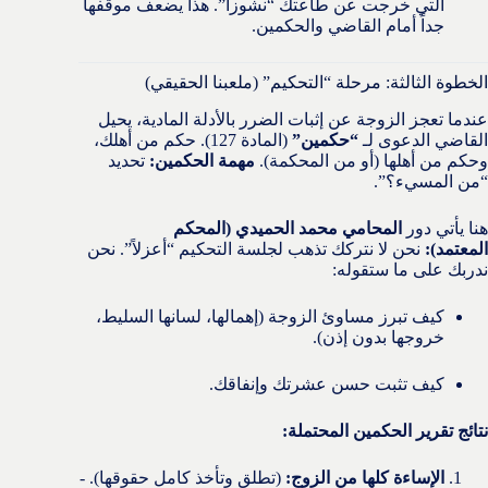
التي خرجت عن طاعتك “نشوزاً”. هذا يضعف موقفها
جداً أمام القاضي والحكمين.
الخطوة الثالثة: مرحلة “التحكيم” (ملعبنا الحقيقي)
عندما تعجز الزوجة عن إثبات الضرر بالأدلة المادية، يحيل
القاضي الدعوى لـ
“حكمين”
(المادة 127). حكم من أهلك،
وحكم من أهلها (أو من المحكمة).
مهمة الحكمين:
تحديد
“من المسيء؟”.
هنا يأتي دور
المحامي محمد الحميدي (المحكم
المعتمد):
نحن لا نتركك تذهب لجلسة التحكيم “أعزلاً”. نحن
ندربك على ما ستقوله:
كيف تبرز مساوئ الزوجة (إهمالها، لسانها السليط،
خروجها بدون إذن).
كيف تثبت حسن عشرتك وإنفاقك.
نتائج تقرير الحكمين المحتملة:
الإساءة كلها من الزوج:
(تطلق وتأخذ كامل حقوقها). -