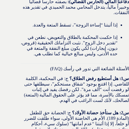
دفاعنا المالي (الحارس القضائي):
بصفته حارساً قضائياً
وخبيراً مالياً، يتدخل المحامي محمد الحميدي في تقدير هذه
النفقات.
إذا أثبتنا “إساءة الزوجة”، تسقط المتعة والعدة.
إذا حكمت المحكمة بالطلاق والتعويض، نطعن في
“تقدير دخل الزوج”. نثبت التزاماتك الحقيقية (قروض،
ديون، إيجارات) لكي يكون مبلغ النفقة والمتعة في
حده الأدنى، وليس مبالغ خيالية كما تطلب هي.
الأسئلة الشائعة التي تدور في رأسك (FAQ)
س1: هل أستطيع رفض الطلاق؟
ج: في المحكمة، الكلمة
للقاضي. إذا اقتنع بوجود “شقاق مستحكم”، سيطلقها حتى
لو رفضت أنت “ألف مرة”. لكن رفضك يفيد في إثبات
تمسكك بالأسرة، مما قد يؤثر على الحقوق المالية (المتعة)
لصالحك، لأنك لست الراغب في الهدم.
س2: هل ستأخذ حضانة الأولاد؟
ج: الحضانة حق للطفل
(المادة 189). الأم هي الحاضنة الأولى، سواء طلقت للضرر
أو خلعاً، إلا إذا أثبتنا “عدم أمانتها” (سلوك سيء، أحكام