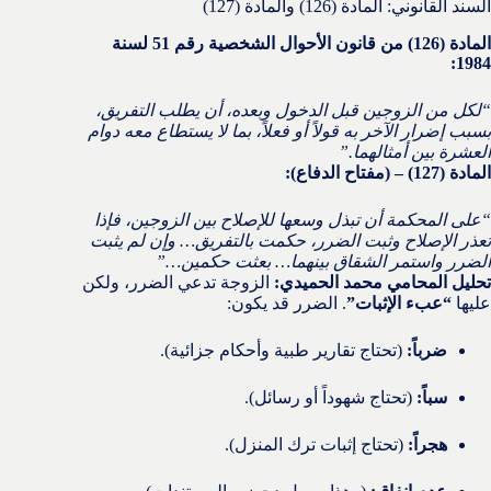
السند القانوني: المادة (126) والمادة (127)
المادة (126) من قانون الأحوال الشخصية رقم 51 لسنة
1984:
“لكل من الزوجين قبل الدخول وبعده، أن يطلب التفريق،
بسبب إضرار الآخر به قولاً أو فعلاً، بما لا يستطاع معه دوام
العشرة بين أمثالهما.”
المادة (127) – (مفتاح الدفاع):
“على المحكمة أن تبذل وسعها للإصلاح بين الزوجين، فإذا
تعذر الإصلاح وثبت الضرر، حكمت بالتفريق… وإن لم يثبت
الضرر واستمر الشقاق بينهما… بعثت حكمين…”
تحليل المحامي محمد الحميدي:
الزوجة تدعي الضرر، ولكن
عليها
“عبء الإثبات”
. الضرر قد يكون:
ضرباً:
(تحتاج تقارير طبية وأحكام جزائية).
سباً:
(تحتاج شهوداً أو رسائل).
هجراً:
(تحتاج إثبات ترك المنزل).