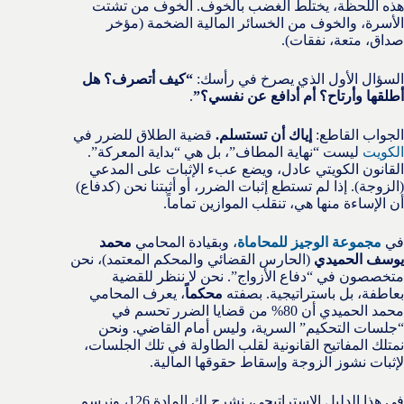
هذه اللحظة، يختلط الغضب بالخوف. الخوف من تشتت
الأسرة، والخوف من الخسائر المالية الضخمة (مؤخر
صداق، متعة، نفقات).
السؤال الأول الذي يصرخ في رأسك:
“كيف أتصرف؟ هل
أطلقها وأرتاح؟ أم أدافع عن نفسي؟”
.
الجواب القاطع:
إياك أن تستسلم.
قضية الطلاق للضرر في
الكويت
ليست “نهاية المطاف”، بل هي “بداية المعركة”.
القانون الكويتي عادل، ويضع عبء الإثبات على المدعي
(الزوجة). إذا لم تستطع إثبات الضرر، أو أثبتنا نحن (كدفاع)
أن الإساءة منها هي، تنقلب الموازين تماماً.
في
مجموعة الوجيز للمحاماة
، وبقيادة المحامي
محمد
يوسف الحميدي
(الحارس القضائي والمحكم المعتمد)، نحن
متخصصون في “دفاع الأزواج”. نحن لا ننظر للقضية
بعاطفة، بل باستراتيجية. بصفته
محكماً
، يعرف المحامي
محمد الحميدي أن 80% من قضايا الضرر تحسم في
“جلسات التحكيم” السرية، وليس أمام القاضي. ونحن
نمتلك المفاتيح القانونية لقلب الطاولة في تلك الجلسات،
لإثبات نشوز الزوجة وإسقاط حقوقها المالية.
في هذا الدليل الاستراتيجي، نشرح لك المادة 126، ونرسم