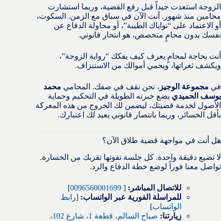
الزوجة استعدت جيداً قبل رفع القضية، وربما استشارت
محامين منذ شهور. أنت الآن في سباق مع الزمن. السكوت،
أو الاعتماد على “نواياك الطيبة”، أو محاولة الدفاع عن
نفسك بدون محامٍ متخصص، هو انتحار قانوني.
أنت بحاجة لمحامٍ يعرف كيف يفكك “رواية الزوجة”،
ويكشف ثغراتها، ويحمي أموالك من الاستنزاف.
في
مجموعة الوجيز
، نحن نقف في صفك. المحامي
محمد
يوسف الحميدي
يضع خبرته الطويلة في التحكيم وحماية
الأصول لخدمة قضيتك، ليضمن لك الخروج من هذه المعركة
بأقل الخسائر، وربما بانتصار قانوني يعيد لك اعتبارك.
هل أنت في مواجهة قضية طلاق الآن؟
لا تضيع دقيقة واحدة. كل جلسة تفوتها تقربك من الخسارة.
تواصل معنا فوراً لوضع خطة الدفاع والرد.
للاتصال المباشر:
[
0096560001699
]
للمراسلة الفورية عبر الواتساب:
[
رابط
الواتساب
]
زيارتنا:
صباح السالم، قطعة 1، شارع 102،