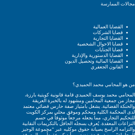
مجالات الممارسة
القضايا العمالية
قضايا الشركات
القضايا التجارية
قضايا الاحوال الشخصية
قضايا الجنايات
القضايا الدستورية والإدارية
القضايا المالية وتحصيل الديون
القانون الجعفري
من هو المحامي محمد الحميدي؟
المحامي محمد يوسف الحميدي قامة قانونية كويتية بارزة،
مجاز من جمعية المحامين ومشهود له بالخبرة العريقة
والحنكة القضائية. يشغل بامتياز صفة حارس قضائي معتمد
لدى المحكمة الكلية ومحكم وموفق محلي بمركز الكويت
للتحكيم التجاري، مما يجعله مرجعاً موثوقاً في حسم
النزاعات المعقدة. يُعرف بسجله الحافل بالتكريمات النقابية
والتزامه الراسخ بصيانة حقوق موكليه عبر “مجموعة الوجيز
للمحاماة” بمهنية رفيعة. نضع بين أيديكم عقوداً من المعرفة