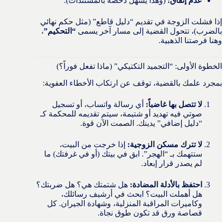
عدم إنفاق:
(وهذا يسهل دحضه بالمستندات).
إذا فشلت الزوجة في تقديم “دليل قاطع” (مثل حكم نهائي
بالضرب)، تتحول القضية إلى مسار آخر يسمى
“التحكيم”
،
وهنا فرصتنا الذهبية.
الخطوة الأولى: “التجميد التكتيكي” (ماذا تفعل فوراً؟)
بمجرد علمك بالقضية، توقف عن ارتكاب الأخطاء العفوية:
لا تتصل بها غاضباً:
أي رسالة واتساب، أو تسجيل
صوتي فيه تهديد أو شتيمة، سيتم تقديمه للمحكمة كـ
“دليل إضافي” يدينك. الصمت الآن قوة.
لا تترك مسكن الزوجية:
إذا خرجت من البيت،
ستتهمك بـ “الهجر”. ابق في بيتك (أو في غرفتك) ما
لم يصدر قرار إبعاد.
احتفظ بالأدلة المضادة:
هل شتمتك هي؟ هل ضربتك؟
هل أهملت البيت؟ ابحث في أرشيف رسائلك،
وكاميرات المراقبة المنزلية، وشهادة الجيران. كل
قصاصة ورق قد تكون طوق نجاة.