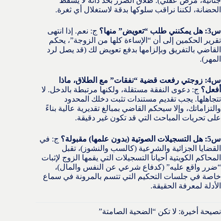
جنائية، مرض عقلي). طلاق الضرر بحد ذاته لا يسقط
الحضانة، لكننا نراقب سلوكها بدقة لاستغلال أي ثغرة.
س3: هل يمكنني طلب “تعويض” منها؟
ج: نعم. إذا انتهى
تقرير الحكمين إلى أن “الإساءة كلها من الزوجة”، يحكم
القاضي بالتفريق وبإلزامها بدفع تعويض لك (قد يصل لرد
المهر).
س4: زوجتي رفعت قضية “نفقات” مع الطلاق، ماذا
أفعل؟
ج: دعوى النفقة مستقلة، ولكنها مرتبطة بالدخل. لا
تتجاهلها. يجب تقديم مستندات تثبت دخلك المحدود
والتزاماتك، وإلا سيحكم القاضي بمبالغ تقديرية عالية بناءً
على تحريات المباحث التي قد تكون غير دقيقة.
س5: هل التسجيلات الصوتية (بدون علمها) مقبولة؟
ج: في
القضايا الجزائية والشرعية (كالسب والنشوز)، تقبل
المحاكم الكويتية أحياناً التسجيلات التي يقمها الزوج لإثبات
“ضرر واقع عليه” (كدفاع شرعي عن النفس والمال)،
خاصة في جلسات التحكيم التي تتسم بالمرونة في سماع
الأدلة لمعرفة الحقيقة.
نصيحة أخيرة: لا تكن “الضحية الصامتة”