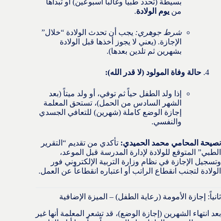
بسيطة (تحدد طبياً وغالباً أسبوعين) أو تبدأها
من
يوم الولادة
.
شرط جوهري:
يجب أن تحدث الولادة “خلال”
الإجازة. (يعني لا يجوز أخذها قبل الولادة
بشهرين ثم تلدين بعدها).
حالة وفاة المولود (لا قدر الله):
إذا ولد الطفل حياً ثم توفي، أو ولد ميتاً (بعد
الشهر السادس من الحمل)، تستحق المعلمة
إجازة الوضع كاملة (شهرين) للتعافي الجسدي
والنفسي.
نصيحة المحامي محمد الحميدي:
تأكدي من تقديم “التقرير
الطبي” المتوقع للولادة لإدارة المدرسة قبل الموعد،
وتسجيل الإجازة في نظام وزارة التربية الإلكتروني فور
الولادة لتجنب انقطاع الراتب أو اعتباره انقطاعاً عن العمل.
ثانياً: إجازة الأمومة (رعاية الطفل) – الميزة الإضافية
بعد انتهاء الشهرين (إجازة الوضع)، قد تشعر المعلمة أنها غير