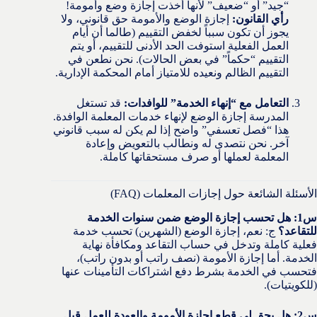
“جيد” أو “ضعيف” لأنها أخذت إجازة وضع وأمومة!
رأي القانون:
إجازة الوضع والأمومة حق قانوني، ولا
يجوز أن تكون سبباً لخفض التقييم (طالما أن أيام
العمل الفعلية استوفت الحد الأدنى للتقييم، أو يتم
التقييم “حكماً” في بعض الحالات). نحن نطعن في
التقييم الظالم ونعيده للامتياز أمام المحكمة الإدارية.
التعامل مع “إنهاء الخدمة” للوافدات:
قد تستغل
المدرسة إجازة الوضع لإنهاء خدمات المعلمة الوافدة.
هذا “فصل تعسفي” واضح إذا لم يكن له سبب قانوني
آخر. نحن نتصدى له ونطالب بالتعويض وإعادة
المعلمة لعملها أو صرف مستحقاتها كاملة.
الأسئلة الشائعة حول إجازات المعلمات (FAQ)
س1: هل تحسب إجازة الوضع ضمن سنوات الخدمة
للتقاعد؟
ج: نعم، إجازة الوضع (الشهرين) تحسب خدمة
فعلية كاملة وتدخل في حساب التقاعد ومكافأة نهاية
الخدمة. أما إجازة الأمومة (نصف راتب أو بدون راتب)،
فتحسب في الخدمة بشرط دفع اشتراكات التأمينات عنها
(للكويتيات).
س2: هل يحق لي قطع إجازة الأمومة والعودة للعمل قبل