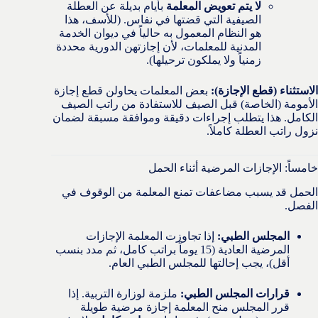
لا يتم تعويض المعلمة
بأيام بديلة عن العطلة
الصيفية التي قضتها في نفاس. (للأسف، هذا
هو النظام المعمول به حالياً في ديوان الخدمة
المدنية للمعلمات، لأن إجازتهن الدورية محددة
زمنياً ولا يملكون ترحيلها).
الاستثناء (قطع الإجازة):
بعض المعلمات يحاولن قطع إجازة
الأمومة (الخاصة) قبل الصيف للاستفادة من راتب الصيف
الكامل. هذا يتطلب إجراءات دقيقة وموافقة مسبقة لضمان
نزول راتب العطلة كاملاً.
خامساً: الإجازات المرضية أثناء الحمل
الحمل قد يسبب مضاعفات تمنع المعلمة من الوقوف في
الفصل.
المجلس الطبي:
إذا تجاوزت المعلمة الإجازات
المرضية العادية (15 يوماً براتب كامل، ثم مدد بنسب
أقل)، يجب إحالتها للمجلس الطبي العام.
قرارات المجلس الطبي:
ملزمة لوزارة التربية. إذا
قرر المجلس منح المعلمة إجازة مرضية طويلة