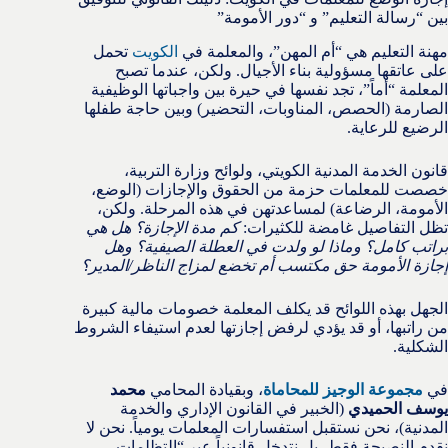
بين “رسالة التعليم” و “دور الأمومة”
مهنة التعليم هي “أم المهن”، والمعلمة في
الكويت
تحمل
على عاتقها مسؤولية بناء الأجيال. ولكن، عندما تصبح
المعلمة “أماً”، تجد نفسها في حيرة بين واجباتها الوظيفية
الصارمة (الحصص، المناوبات، التحضير) وبين حاجة طفلها
الرضيع للرعاية.
قانون الخدمة المدنية الكويتي، ولوائح وزارة التربية،
خصصت للمعلمات حزمة من الحقوق والإجازات (الوضع،
الأمومة، الرضاعة) لمساعدتهن في هذه المرحلة. ولكن،
تظل التفاصيل غامضة للكثيرات:
كم مدة الإجازة؟ هل هي
براتب كامل؟ وماذا لو ولدت في العطلة الصيفية؟ وهل
إجازة الأمومة حق مكتسب أم تخضع لمزاج الناظر/المدير؟
الجهل بهذه اللوائح قد يكلف المعلمة خصومات مالية كبيرة
من راتبها، أو قد يؤدي لرفض إجازتها لعدم استيفاء الشروط
الشكلية.
في
مجموعة الوجيز للمحاماة
، وبقيادة المحامي
محمد
يوسف الحميدي
(الخبير في القانون الإداري والخدمة
المدنية)، نحن نستقبل استفسارات المعلمات يومياً. نحن لا
نقدم النصيحة فقط، بل نتدخل قانونياً عبر “التظلمات