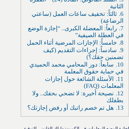
الثانية
6.
ثالثاً: تخفيف ساعات العمل (ساعتي
الرضاعة)
7.
رابعاً: المعضلة الكبرى.. “إجازة الوضع
في العطلة الصيفية”
8.
خامساً: الإجازات المرضية أثناء الحمل
9.
سادساً: إجراءات التقديم (كيف
تضمنين حقك؟)
10.
سابعاً: دور المحامي محمد الحميدي
في حماية حقوق المعلمة
11.
الأسئلة الشائعة حول إجازات
المعلمات (FAQ)
12.
نصيحة أخيرة: لا تضحي بحقك.. ولا
بطفلك
13.
هل تم خصم راتبك أو رفض إجازتك؟
إجازة الوضع للمعلمات في الكويت: دليلك القانوني للتوفيق