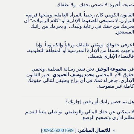
نصيحة أخيرة: لا تضحي بحقك.. ولا بطفلك
القانون الكويتي كان رحيماً بالمرأة العاملة، ومنحها فرصة
التوازن. لا تسمحي للضغوط الإدارية أو “كلام الزميلات” أن
يحرمك من حقك في رعاية وليدك، أو يحرمك من راتبك
المستحق.
اعرفي حقوقك، ووثقي طلباتك ورقياً وإلكترونياً. وإذا
واجهتِ تعسفاً من الإدارة المدرسية أو المنطقة التعليمية،
فالقضاء الإداري ينصفك.
في
مجموعة الوجيز
، نحن نقدر رسالة المعلمة، ونحمي
حقوق الأم. المحامي
محمد يوسف الحميدي
، خبير القانون
الإداري، جاهز لدعمك في أي نزاع وظيفي لتنالي حقوقك
كاملة غير منقوصة.
هل تم خصم راتبك أو رفض إجازتك؟
لا تسكتي عن حقك المالي والوظيفي. تواصلي معنا لتقديم
تظلم إداري وتصحيح الوضع.
للاتصال المباشر:
[
0096560001699
]