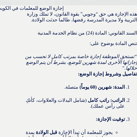
إجازة الوضع للمعلمات في الكوي
هذه الإجازة هي حق “وجوبي” بقوة القانون، لا تملك وزارة
التربية ولا مديرة المدرسة رفضها، طالما حدثت الولادة.
السند القانوني: المادة (24) من نظام الخدمة المدنية
تنص المادة بوضوح على:
“تستحق الموظفة إجازة خاصة بمرتب كامل لا تحسب من
إجازاتها الأخرى لمدة شهرين للوضع، بشرط أن يتم الوضع
خلالها.”
تفاصيل وشروط إجازة الوضع:
المدة:
شهرين (60 يوماً)
متصلة.
الراتب:
راتب كامل
(شامل البدلات والعلاوات، كأنكِ
على رأس عملك).
توقيت الإجازة:
يجوز للمعلمة أن تبدأ الإجازة
قبل الولادة
بمدة