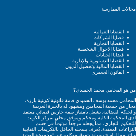
مجالات الممارسة
القضايا العمالية
قضايا الشركات
القضايا التجارية
قضايا الاحوال الشخصية
قضايا الجنايات
القضايا الدستورية والإدارية
القضايا المالية وتحصيل الديون
القانون الجعفري
من هو المحامي محمد الحميدي؟
المحامي محمد يوسف الحميدي قامة قانونية كويتية بارزة،
مجاز من جمعية المحامين ومشهود له بالخبرة العريقة
والحنكة القضائية. يشغل بامتياز صفة حارس قضائي معتمد
لدى المحكمة الكلية ومحكم وموفق محلي بمركز الكويت
للتحكيم التجاري، مما يجعله مرجعاً موثوقاً في حسم
النزاعات المعقدة. يُعرف بسجله الحافل بالتكريمات النقابية
والتزامه الراسخ بصيانة حقوق موكليه عبر “مجموعة الوجيز