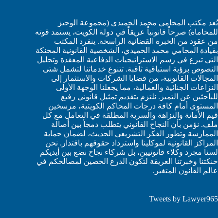
يُعد مكتب المحامي محمد الحميدي (مجموعة الوجيز
للمحاماة) صرحاً قانونياً عريقاً في دولة الكويت، يستمد قوته
من عقود من الخبرة القضائية الراسخة. ينفرد المكتب
بقيادة المحامي محمد الحميدي، الشخصية القانونية المحنكة
التي تبرع في رسم الاستراتيجيات الدفاعية المعقدة وتحليل
النصوص برؤية استباقية ثاقبة. تتنوع خدماتنا لتشمل شتى
المجالات القانونية، من قضايا الشركات والاستثمار إلى
النزاعات الجنائية والعمالية، مما يجعلنا الوجهة الأولى
للباحثين عن التميز. نلتزم بتقديم تمثيل قانوني رفيع
المستوى أمام كافة درجات المحاكم الكويتية، مرسخين
قيم الأمانة والنزاهة والسرية المطلقة في التعامل مع كل
ملف. نؤمن بأن النجاح القانوني يتطلب دمجاً بين أصالة
الممارسة وتطور الفكر التشريعي الحديث، لضمان حماية
المراكز القانونية لموكلينا واسترداد حقوقهم باقتدار. نحن
لسنا مجرد وكلاء قانونيين، بل شركاء نجاح نضع بين أيديكم
حنكتنا وخبرتنا العريقة لتكون الدرع الحصين لمصالحكم في
عالم القانون المتغير.
Tweets by Lawyer965