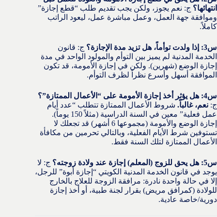
انتهائها؟
ج: نعم يجوز، ولكن يجب تقديم طلب “قطع إجازة”
وموافقة جهة العمل، وعمل مباشرة عمل، ليعود الراتب
كاملاً.
س3: إذا ولدت توأماً، هل تزيد مدة الإجازة؟
ج: قانون
الخدمة المدنية لم يميز بين التوأم والمولود الواحد في مدة
إجازة الوضع (شهرين). ولكن في إجازة الأمومة، قد تكون
الموافقة أسهل وأسرع نظراً لظرف التوأم.
س4: هل يؤثر أخذ إجازة الأمومة على “الأعمال الممتازة”؟
ج:
نعم، غالباً.
شروط الأعمال الممتازة تتطلب “عدد أيام
عمل فعلية” معين في السنة الدراسية (مثلاً 150 يوماً).
إجازة الوضع والأمومة (مجموعها 6 أشهر) قد تجعلك لا
تستوفين شرط الأيام الفعلية، وبالتالي تحرمين من مكافأة
الأعمال الممتازة لتلك السنة فقط.
س5: هل يحق للزوج (المعلم) إجازة عند ولادة زوجته؟
ج: لا
يوجد في قانون الخدمة المدنية الكويتي “إجازة أبوة” للرجل،
إلا في حالة واحدة نادرة: مرافقة الزوجة للعلاج بالخارج
للولادة (كمرافق مريض) بقرار لجنة طبية، أو أخذ إجازة
دورية/خاصة عادية.