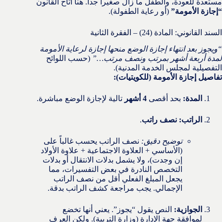
مستعدة للعودة، والطفل ما زال صغيراً جداً. هنا أتاح القانون
“إجازة الأمومة”
(أو رعاية الطفولة).
السند القانوني: المادة (24) – الفقرة الثانية
“ويجوز بعد انتهاء إجازة الوضع منحها إجازة لرعاية الأمومة
لمدة أربعة أشهر بمرتب ونصف مرتب…”
(حسب اللوائح
التفصيلية لمجلس الخدمة المدنية).
تفاصيل إجازة الأمومة (للكويتيات):
المدة:
بحد أقصى
4 أشهر
تالية لإجازة الوضع مباشرة.
الراتب:
نصف راتب
.
توضيح دقيق:
نصف الراتب يحسب غالباً على
(الأساسي + العلاوة الاجتماعية + علاوة الأولاد
إن وجدت)، ولا يشمل بدلات الانتقال أو بدلات
التخصص النادرة في بعض التفسيرات، مما
يجعل المبلغ الفعلي أقل من نصف الراتب
الإجمالي. يجب مراجعة كشف الراتب بدقة.
الجوازية:
النص يقول “يجوز”. يعني أنها تخضع
لموافقة جهة الإدارة (وزارة التربية). ولكن العرف