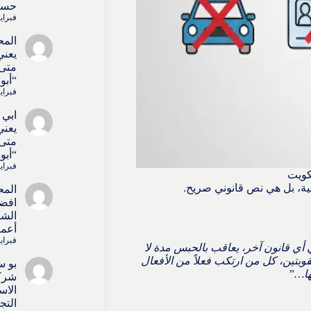
حسا
فبراير 4, 6
المح
يعني
متى 
“أبو
فبراير 4, 6
ابي 
يعني
متى 
“أبو
فبراير 4, 6
كويت
ية، بل هي نص قانوني صريح.
المح
افض
الشر
أعما
فبراير 4, 6
ي أي قانون آخر، يعاقب بالحبس مدة لا
عقوبتين، كل من ارتكب فعلاً من الأفعال
بو س
شركا
الاس
التج