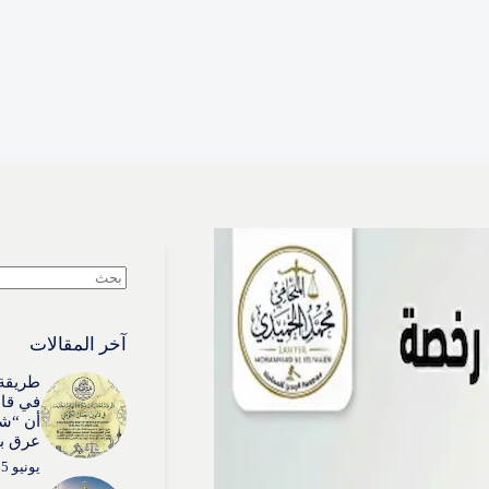
لا
توجد
نتائج
آخر المقالات
طريقة 
في قان
أن “شي
عرق بذ
يونيو 15, 2026