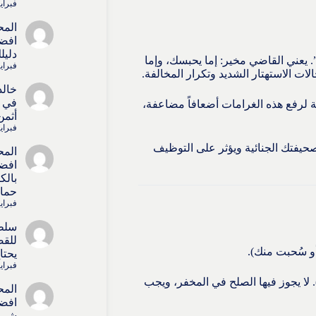
فبراير 4, 6
المح
افضل
دليل
. يعني القاضي مخير: إما يحبسك، وإما
فبراير 4, 6
لات الاستهتار الشديد وتكرار المخالفة.
خالد
في ا
ة لرفع هذه الغرامات أضعافاً مضاعفة،
أثمن
فبراير 4, 6
حيفتك الجنائية ويؤثر على التوظيف
المح
افضل
بالك
حماي
فبراير 4, 6
سلط
للقض
و سُحبت منك).
يحتا
فبراير 4, 6
المادة 33 (حبس 3 شهور + 100 دينار). لا يجوز فيها الصلح في المخفر، ويجب
المح
افضل
شريك