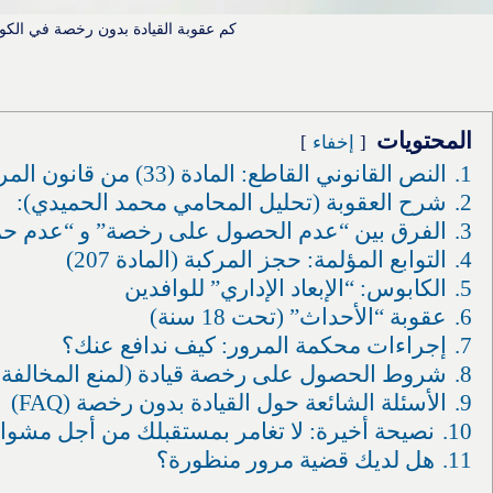
كم عقوبة القيادة بدون رخصة في الكو
المحتويات
إخفاء
1.
النص القانوني القاطع: المادة (33) من قانون المرور
2.
شرح العقوبة (تحليل المحامي محمد الحميدي):
3.
الفرق بين “عدم الحصول على رخصة” و “عدم ح
4.
التوابع المؤلمة: حجز المركبة (المادة 207)
5.
الكابوس: “الإبعاد الإداري” للوافدين
6.
عقوبة “الأحداث” (تحت 18 سنة)
7.
إجراءات محكمة المرور: كيف ندافع عنك؟
8.
شروط الحصول على رخصة قيادة (لمنع المخالفة 
9.
الأسئلة الشائعة حول القيادة بدون رخصة (FAQ)
10.
نصيحة أخيرة: لا تغامر بمستقبلك من أجل مشوا
11.
هل لديك قضية مرور منظورة؟