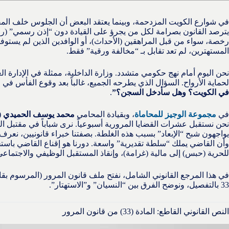
في شوارع الكويت المزدحمة، وبينما يعتقد البعض أن الجلوس خلف المق
يترصد القانون بصرامة لكل من يجرؤ على القيادة دون “إذن رسمي” (رخ
رخصة، سواء من قبل المراهقين (الأحداث)، أو الوافدين الذين لم يستوف
المستهترين، لم تعد تقابل بـ “مخالفة ورقية” فقط.
نحن اليوم أمام نهج حكومي متشدد. وزارة الداخلية، ممثلة في الإدارة ال
لحماية الأرواح. السؤال الذي يطرحه الجميع، غالباً بعد وقوع الفأس في
في الكويت؟ وهل سأدخل السجن؟”
.
في
مجموعة الوجيز للمحاماة
، وبقيادة المحامي
محمد يوسف الحميدي
(
نحن نستقبل عشرات القضايا المرورية أسبوعياً. نرى شباباً في مقتبل ال
يواجهون شبح “الإبعاد” بسبب هذه الغلطة. بصفتنا خبراء قانونيين، نعر
وأن القاضي يملك “سلطة تقديرية” واسعة. دورنا هو إقناع القاضي باستخ
للحرية (حبس) إلى مالية (غرامة)، وإنقاذ المستقبل الوظيفي والاجتماعي
33 بالتفصيل، ونوضح الفرق بين “النسيان” و”الاستهتار”.
النص القانوني القاطع: المادة (33) من قانون المرور