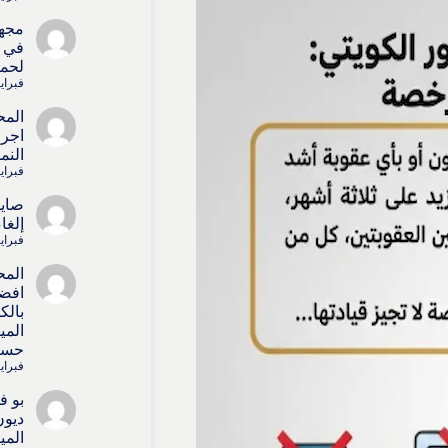
مجه
في ا
لحما
فبراير 15, 
المح
اجرا
النم
فبراير 15, 
صايل
إلغا
فبراير 15, 
المح
افض
بالك
المي
حسا
فبراير 4, 6
بو ف
ديون
المي