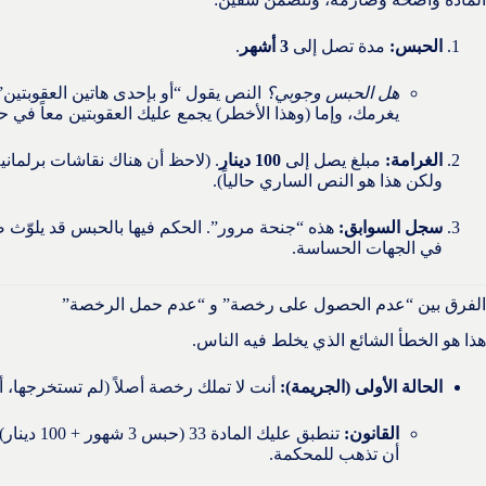
الحبس:
مدة تصل إلى
3 أشهر
.
هل الحبس وجوبي؟
النص يقول “أو بإحدى هاتين العقوبتين”
يغرمك، وإما (وهذا الأخطر) يجمع عليك العقوبتين معاً في حا
الغرامة:
مبلغ يصل إلى
100 دينار
. (لاحظ أن هناك نقاشات برلماني
ولكن هذا هو النص الساري حالياً).
سجل السوابق:
هذه “جنحة مرور”. الحكم فيها بالحبس قد يلوّث ص
في الجهات الحساسة.
الفرق بين “عدم الحصول على رخصة” و “عدم حمل الرخصة”
هذا هو الخطأ الشائع الذي يخلط فيه الناس.
الحالة الأولى (الجريمة):
أنت لا تملك رخصة أصلاً (لم تستخرجها، أ
القانون:
تنطبق عليك 
أن تذهب للمحكمة.