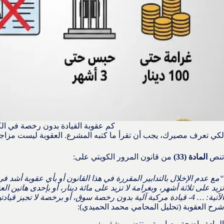
كم عقوبة القيادة بدون رخصة في ال
لكي تعرف مصيرك، يجب أن تقرأ ما كتبه المشرع. العقوبة ليست مزاج
تنص
المادة (33)
من قانون المرور الكويتي على:
“مع عدم الإخلال بالتدابير المقررة في هذا القانون أو بأي عقوبة أشد ف
تزيد على ثلاثة أشهر، وبغرامة لا تزيد على مائة دينار، أو بإحدى هاتين ال
الآتية: … 4- قيادة مركبة آلية بدون رخصة سوق، أو برخصة لا تجيز قيادتها…”
شرح العقوبة (تحليل المحامي محمد الحميدي):
المادة واضحة وصارمة، وتتضمن شقين: