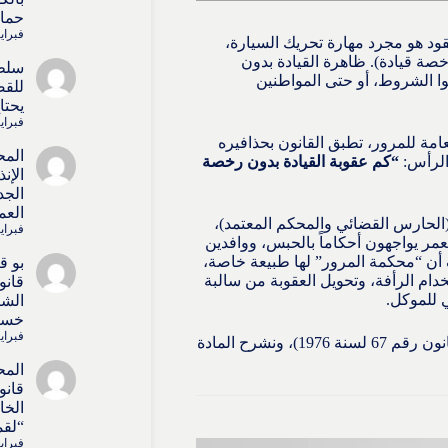
حماي
فبراير 15, 
ود هو مجرد مهارة تحريك السيارة،
صة قيادة). ظاهرة القيادة بدون
سلط
وا الشروط، أو حتى المواطنين
للقض
يحتا
فبراير 15, 
عامة للمرور، تطبق القانون بحذافيره
المح
 الرأس:
“كم عقوبة القيادة بدون رخصة
الإن
الجد
العم
الحارس القضائي والمحكم المعتمد)،
فبراير 15, 
عمر يواجهون أحكاماً بالحبس، ووافدين
ف أن “محكمة المرور” لها طبيعة خاصة،
بو 
دام الرأفة، وتحويل العقوبة من سالبة
قانو
 للموكل.
الشا
خسائ
فبراير 15, 
في هذا المرجع القانوني الشامل، نفتح ملف قانون المرور (المرسوم بقانون رقم 67 لسنة 1976)، ونشرح المادة
المح
قانو
الخا
“لقم
فبراير 15, 