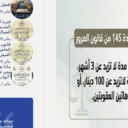
افضل ا
يناير 26, 2026
فترة ا
الجديد:
العمال
يناير 26, 2026
قانون 
الخاص:
العيش”
يناير 10, 2026
ماذا ي
متى تغ
“أبواب
يناير 1, 2026
موقع م
شخصية 