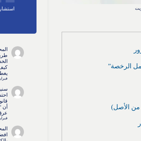
يت
استشارا
المح
طريق
الخد
مل الرخصة”
كيف 
يغطي
فبراير 15, 
سنيط
احتس
قانو
من الأصل)
أن “
عرق 
فبراير 15, 
ر
المح
افضل
بالك