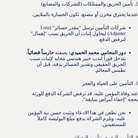
2. تأمين الحريق والممتلكات (للشركات والمصانع)
عندما يحترق مخزن أو مصنع، تكون الخسارة بالملايين.
شركات التأمين ترسل “مقدر خسائر” (Loss
Adjuster) ليحاول إثبات أن الحريق بسب “إهمال”
لترفض الدفع.
دور المحامي محمد الحميدي:
بصفته
حارساً قضائياً
،
يتدخل فوراً لندب خبير هندسي محايد لإثبات سبب
الحريق الحقيقي وتقدير الخسائر بدقة، قبل أن
تطمس المعالم.
3. التأمين على الحياة والعجز
عند وفاة المؤمن عليه، قد ترفض الشركة الدفع للورثة
بحجة “إخفاء أمراض سابقة”.
نحن نطعن في هذا الادعاء ونثبت حسن نية المؤمن
عليه، ونلزم الشركة بدفع مبلغ البوليصة كاملاً
للمستفيدين.
4. التأمين البحري وتأمين البضائع