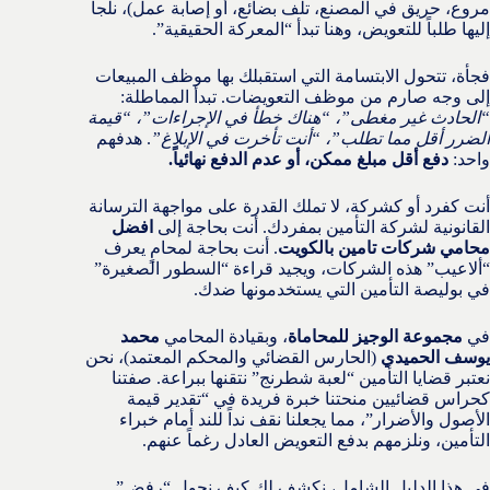
مروع، حريق في المصنع، تلف بضائع، أو إصابة عمل)، نلجأ
إليها طلباً للتعويض، وهنا تبدأ “المعركة الحقيقية”.
فجأة، تتحول الابتسامة التي استقبلك بها موظف المبيعات
إلى وجه صارم من موظف التعويضات. تبدأ المماطلة:
“الحادث غير مغطى”، “هناك خطأ في الإجراءات”، “قيمة
الضرر أقل مما تطلب”، “أنت تأخرت في الإبلاغ”
. هدفهم
واحد:
دفع أقل مبلغ ممكن، أو عدم الدفع نهائياً.
أنت كفرد أو كشركة، لا تملك القدرة على مواجهة الترسانة
القانونية لشركة التأمين بمفردك. أنت بحاجة إلى
افضل
محامي شركات تامين بالكويت
. أنت بحاجة لمحامٍ يعرف
“ألاعيب” هذه الشركات، ويجيد قراءة “السطور الصغيرة”
في بوليصة التأمين التي يستخدمونها ضدك.
في
مجموعة الوجيز للمحاماة
، وبقيادة المحامي
محمد
يوسف الحميدي
(الحارس القضائي والمحكم المعتمد)، نحن
نعتبر قضايا التأمين “لعبة شطرنج” نتقنها ببراعة. صفتنا
كحراس قضائيين منحتنا خبرة فريدة في “تقدير قيمة
الأصول والأضرار”، مما يجعلنا نقف نداً للند أمام خبراء
التأمين، ونلزمهم بدفع التعويض العادل رغماً عنهم.
في هذا الدليل الشامل، نكشف لك كيف نحول “رفض”