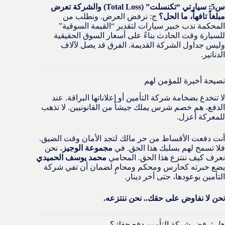
س5: سيارتي “تكنسلت” (Total Loss) والشركة تعرض
مبلغاً تافهاً، ما الحل؟
ج: نرفض العرض. ونطلب من
المحكمة ندب خبير سيارات لتقدير “القيمة السوقية”
للسيارة وقت الحادث بناءً على أسعار السوق الحقيقية
وليس جداول الشركة القديمة. الفرق قد يصل لآلاف
الدنانير.
نصيحة أخيرة للمؤمن لهم
لا تنخدع بضخامة شركة التأمين أو إعلاناتها البراقة. عند
الدفع، هم خصم شرس يملك جيشاً من القانونيين. لا تذهب
للمعركة أعزل.
أنت دفعت الأقساط من حر مالك لتجد الأمان وقت الضيق.
فلا تسمح لهم بسلبك هذا الحق. في
مجموعة الوجيز
، نحن
نعرف كيف ننتزع هذا الحق. المحامي
محمد يوسف الحميدي
يضع خبرته كحارس ومحكم ومحامٍ لضمان أن تفي شركة
التأمين بوعودها، حتى أخر دينار.
نحن لا نفاوض على حقك.. نحن ننتزعه.
هل ترفض شركة التأمين دفع حقك؟