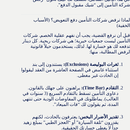
شركة التأمين إلى “شيك مقبول الدفع”.
لماذا ترفض شركات التأمين دفع التعويض؟ (الأسباب
الخفية)
قبل أن نرفع القضية، يجب أن نفهم عقلية الخصم. شركات
التأمين ليست جمعيات خيرية؛ هي شركات ربحية. كل دينار
تدفعه لك هو خسارة لها. لذلك، يستخدمون حيلاً قانونية
لرفض المطالبة، منها:
ثغرات البوليصة (Exclusions):
يستندون إلى بند
استثناء غامض في الصفحة العاشرة من العقد ليقولوا
إن الحادث غير مغطى.
التقادم (Time Bar):
يراهنون على جهلك بالقانون.
دعاوى التأمين تسقط بالتقادم السريع (3 سنوات في
الغالب). يماطلونك في المفاوضات الودية حتى تنتهي
المدة، ثم يقولون لك “فات الميعاد”.
تقدير الأضرار البخس:
يعترفون بالحادث، لكنهم
يقدرون “تلفة السيارة” أو “العجز الطبي” بمبلغ زهيد
جداً لا يغطي خسارتك الحقيقية.