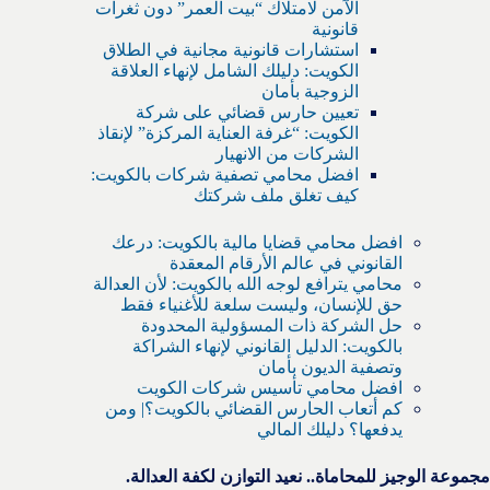
الآمن لامتلاك “بيت العمر” دون ثغرات
قانونية
استشارات قانونية مجانية في الطلاق
الكويت: دليلك الشامل لإنهاء العلاقة
الزوجية بأمان
تعيين حارس قضائي على شركة
الكويت: “غرفة العناية المركزة” لإنقاذ
الشركات من الانهيار
افضل محامي تصفية شركات بالكويت:
كيف تغلق ملف شركتك
افضل محامي قضايا مالية بالكويت: درعك
القانوني في عالم الأرقام المعقدة
محامي يترافع لوجه الله بالكويت: لأن العدالة
حق للإنسان، وليست سلعة للأغنياء فقط
حل الشركة ذات المسؤولية المحدودة
بالكويت: الدليل القانوني لإنهاء الشراكة
وتصفية الديون بأمان
افضل محامي تأسيس شركات الكويت
كم أتعاب الحارس القضائي بالكويت؟| ومن
يدفعها؟ دليلك المالي
مجموعة الوجيز للمحاماة.. نعيد التوازن لكفة العدالة.