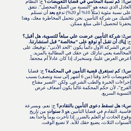
س1: كم نسبة المحامي في قضايا التعويضات؟
ج: النظام
العادل الذي نتبعه هو “النسبة من المبلغ المحصل”. نتفق
على نسبة مئوية (مثلاً 10% أو 20%) تدفع
بعد
أن تستلم
الشيك من شركة التأمين. نحن نتحمل المخاطرة معك، وهذا
يحفزنا لتحصيل أعلى مبلغ ممكن.
س2: شركة التأمين عرضت علي مبلغاً للتسوية، هل أقبل؟
ج:
إياك أن تقبل أو توقع على “مخالصة” قبل استشارتنا.
عرض الشركة الأول دائماً يكون “الحد الأدنى”. توقيعك على
المخالصة يعني تنازلك عن حقك في المطالبة بالمزيد.
اعرض العرض علينا، وسنخبرك إذا كان عادلاً أم مجحفاً.
س3: كم تستغرق قضية التأمين في المحكمة؟
ج: قضايا
التعويضات تأخذ وقتاً (من 6 أشهر إلى سنة ونصف) بسبب
إجراءات الخبرة والطب الشرعي. ولكن “الصبر مفتاح
الفرج”، لأن حكم المحكمة غالباً يكون أضعاف عرض
التسوية السريع.
س4: هل تسقط دعوى التأمين بالتقادم؟
ج: نعم، وبسرعة
قاسية. التقادم في قضايا التأمين هو
3 سنوات
من تاريخ
وقوع الحادث أو العلم بالضرر. إذا تأخرت يوماً واحداً بعد
السنوات الثلاث، يضيع حقك للأبد. لا تضيع الوقت.