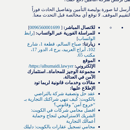
أرسل لنا صورة بوليصة التأمين وتفاصيل الحادث فوراً
لتقييم الموقف. لا توقع أي مخالصة قبل التحدث معنا.
للاتصال المباشر:
[
0096560001699
]
للمراسلة الفورية عبر الواتساب:
[
رابط
الواتساب
]
زيارتنا:
صباح السالم، قطعة 1، شارع
102، أبراج العربيد، برج 4، الدور 17،
مكتب 65.
الموقع
الإلكتروني:
https://alhumaidi.lawyer/
مجموعة الوجيز للمحاماة.. استثمارك
الآمن في العدالة.
مقالات وخدمات قانونية لربما تود
الإطلاع عليها:
عقد حل وتصفية شركة بالتراضي
بالكويت: كيف تنهي شراكتك التجارية بـ
“خروج آمن” وقانوني؟
افضل محامي شركات في الكويت:
الشريك الاستراتيجي لنجاح وحماية
أعمالك التجارية
محامي تسجيل عقارات بالكويت: دليلك