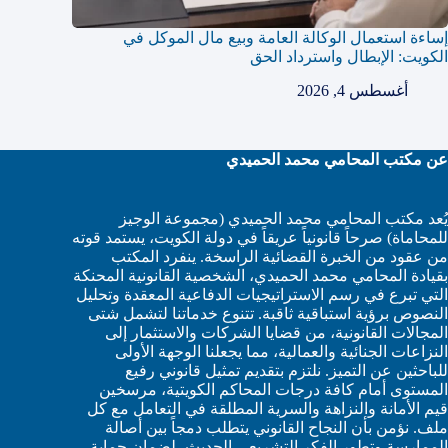
إساءة استعمال الوكالة العامة وبيع مال الموكل في
الكويت: الإبطال واسترداد الحق
أغسطس 4, 2026
عن مكتب المحامي محمد الحميدي
يُعد مكتب المحامي محمد الحميدي (مجموعة الوجيز
للمحاماة) صرحاً قانونياً عريقاً في دولة الكويت، يستمد قوته
من عقود من الخبرة القضائية الراسخة. ينفرد المكتب
بقيادة المحامي محمد الحميدي، الشخصية القانونية المحنكة
التي تبرع في رسم الاستراتيجيات الدفاعية المعقدة وتحليل
النصوص برؤية استباقية ثاقبة. تتنوع خدماتنا لتشمل شتى
المجالات القانونية، من قضايا الشركات والاستثمار إلى
النزاعات الجنائية والعمالية، مما يجعلنا الوجهة الأولى
للباحثين عن التميز. نلتزم بتقديم تمثيل قانوني رفيع
المستوى أمام كافة درجات المحاكم الكويتية، مرسخين
قيم الأمانة والنزاهة والسرية المطلقة في التعامل مع كل
ملف. نؤمن بأن النجاح القانوني يتطلب دمجاً بين أصالة
الممارسة وتطور الفكر التشريعي الحديث، لضمان حماية