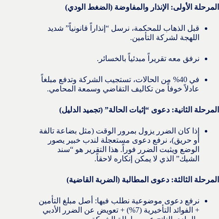
المرحلة الأولى: الإنذار والمفاوضة (الضغط الودي)
قبل الذهاب للمحكمة، نرسل “إنذاراً قانونياً” شديد
اللهجة لشركة التأمين.
نرفق معه تقريراً مبدئياً بالخسائر.
في 40% من الحالات، تستجيب الشركة وتدفع مبلغاً
عادلاً خوفاً من تكاليف التقاضي وسمعة المحامي.
المرحلة الثانية: دعوى “إثبات الحالة” (تجميد الدليل)
إذا كان الضرر يزول بمرور الوقت (مثل بضاعة تالفة
أو حريق)، نرفع دعوى مستعجلة لندب خبير يصور
الوضع ويثبت الضرر فوراً. هذا التقرير هو “سند
الشيك” الذي لا يمكن إنكاره لاحقاً.
المرحلة الثالثة: دعوى المطالبة (الضربة القاضية)
نرفع دعوى موضوعية نطلب فيها: أصل مبلغ التأمين
+ الفوائد التأخيرية (7%) + تعويض عن الضرر الأدبي