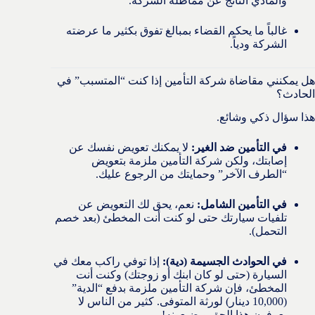
والمادي الناتج عن مماطلة الشركة.
غالباً ما يحكم القضاء بمبالغ تفوق بكثير ما عرضته
الشركة ودياً.
هل يمكنني مقاضاة شركة التأمين إذا كنت “المتسبب” في
الحادث؟
هذا سؤال ذكي وشائع.
في التأمين ضد الغير:
لا يمكنك تعويض نفسك عن
إصابتك، ولكن شركة التأمين ملزمة بتعويض
“الطرف الآخر” وحمايتك من الرجوع عليك.
في التأمين الشامل:
نعم، يحق لك التعويض عن
تلفيات سيارتك حتى لو كنت أنت المخطئ (بعد خصم
التحمل).
في الحوادث الجسيمة (دية):
إذا توفي راكب معك في
السيارة (حتى لو كان ابنك أو زوجتك) وكنت أنت
المخطئ، فإن شركة التأمين ملزمة بدفع “الدية”
(10,000 دينار) لورثة المتوفى. كثير من الناس لا
يعرفون هذا الحق ويضيعونه!