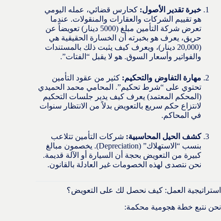
خبرة تقدير الأصول:
كحارس قضائي، عمله اليومي
هو تقييم الشركات والعقارات والمنقولات. عندما
تعرض شركة التأمين مبلغ (5000 دينار) تعويضاً عن
حريق، يعرف هو بخبرته أن الخسارة الحقيقية هي
(20,000 دينار)، ويعرف كيف يثبت ذلك بالمستندات
والفواتير وأسعار السوق. هو لا يقبل “الفتات”.
مهارة التفاوض والتحكيم:
كثير من عقود التأمين
تحتوي على “شرط تحكيم”. المحامي محمد الحميدي
(المحكم المعتمد) يعرف كيف يدير جلسات التحكيم
لانتزاع حكم سريع بالتعويض بدلاً من الانتظار سنوات
في المحاكم.
كشف الحيل المحاسبية:
شركات التأمين تتلاعب
بنسب “الاستهلاك” (Depreciation). يخصمون مبالغ
كبيرة من التعويض بحجة أن السيارة أو الآلة قديمة.
نحن نتصدى لهذه الخصومات غير العادلة بالقانون.
استراتيجية العمل: كيف نحصل لك على التعويض؟
نحن نتبع خطة هجومية محكمة: