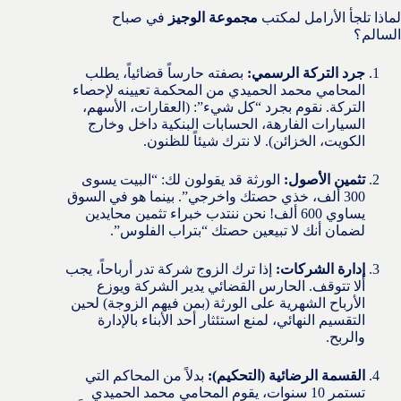
لماذا تلجأ الأرامل لمكتب
مجموعة الوجيز
في صباح
السالم؟
جرد التركة الرسمي:
بصفته حارساً قضائياً، يطلب
المحامي محمد الحميدي من المحكمة تعيينه لإحصاء
التركة. نقوم بجرد “كل شيء”: (العقارات، الأسهم،
السيارات الفارهة، الحسابات البنكية داخل وخارج
الكويت، الخزائن). لا نترك شيئاً للظنون.
تثمين الأصول:
الورثة قد يقولون لك: “البيت يسوى
300 ألف، خذي حصتك واخرجي”. بينما هو في السوق
يساوي 600 ألف! نحن ننتدب خبراء تثمين محايدين
لضمان أنك لا تبيعين حصتك “بتراب الفلوس”.
إدارة الشركات:
إذا ترك الزوج شركة تدر أرباحاً، يجب
ألا تتوقف. الحارس القضائي يدير الشركة ويوزع
الأرباح الشهرية على الورثة (بمن فيهم الزوجة) لحين
التقسيم النهائي، لمنع استئثار أحد الأبناء بالإدارة
والربح.
القسمة الرضائية (التحكيم):
بدلاً من المحاكم التي
تستمر 10 سنوات، يقوم المحامي محمد الحميدي