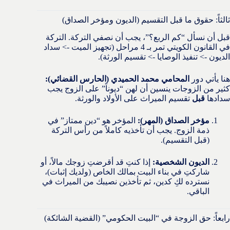
ثالثاً: حقوق ما قبل التقسيم (الديون ومؤخر الصداق)
قبل أن نسأل “كم الربع؟”، يجب أن نصفي التركة. التركة
في القانون الكويتي تمر بـ 4 مراحل (تجهيز الميت -> سداد
الديون -> تنفيذ الوصايا -> تقسيم الورثة).
هنا يأتي دور
المحامي محمد الحميدي (الحارس القضائي):
كثير من الزوجات ينسين أن لهن “ديوناً” على الزوج يجب
سدادها
قبل
تقسيم الميراث على الأولاد والورثة.
مؤخر الصداق (المهر):
المؤخر هو “دين ممتاز” في
ذمة الزوج. يجب أن تأخذيه كاملاً من رأس التركة
(قبل التقسيم).
الديون الشخصية:
إذا كنتِ قد أقرضتِ زوجك مالاً، أو
شاركتِ في بناء البيت بمالك الخاص (ولديك إثبات)،
نسترده لكِ كدين، ثم تأخذين نصيبك من الميراث في
الباقي.
رابعاً: حق الزوجة في “البيت الحكومي” (القضية الشائكة)