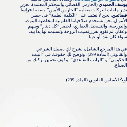
يوسف الحميدي
(الحارس القضائي والمحكم المعتمد)، نحن
ندير ملفات التركات بعقلية “الحارس الأمين”. بصفتنا
حراساً
قضائيين
، نحن لا نعتمد على “الكلمة الطيبة” في حصر
الأموال. نحن نستخدم صلاحياتنا القانونية لمخاطبة البنوك،
والبورصة، والتسجيل العقاري، لحصر “كل دينار” وسهم
وعقار، ثم نقوم بفرز نصيب الزوجة وتسليمه لها يداً بيد،
سواء كان نقداً أو عيناً.
في هذا المرجع الشامل، نشرح لكِ نصيبك الشرعي
والقانوني (المادة 299)، ونوضح لكِ حقوقك في “البيت
الحكومي” و “الراتب التقاعدي”، وكيف تحمين تركتك من
الضياع.
أولاً: الأساس القانوني (المادة 299)