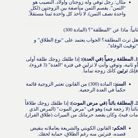
مثال:
رجل توفي وله زوجتان وأولاد. النصيب هو
“الثمن”. يقسم الثمن مناصفة بين الزوجتين (لكل
واحدة نصف الثمن). لا تأخذ كل واحدة ثمناً مستقلاً.
ثانياً: ماذا عن “المطلقة”؟ (المادة 300)
هل ترث المطلقة؟ الجواب يعتمد على “نوع الطلاق” و
“توقيت الوفاة”.
1. المطلقة رجعياً (في العدة):
إذا طلقك زوجك طلقة أولى
أو ثانية، وتوفي وأنتِ لا تزلين في فترة “العدة” (3 قروء)،
فإنك
ترثين
كأنك زوجة تماماً.
السند:
المادة (300) من القانون تعتبر الزوجية قائمة
حكماً في العدة الرجعية.
2. المطلقة بائناً (في مرض الموت):
إذا طلقك زوجك طلاقاً
بائناً (لا رجعة فيه) وهو في “مرض الموت” (المرض الذي
مات فيه)، وكان يقصد حرمانك من الميراث (طلاق الفرار).
الحكم:
القانون الكويتي والشريعة يعاملانه بنقيض
قصده، فترثين منه رغم الطلاق، حماية لحقك.