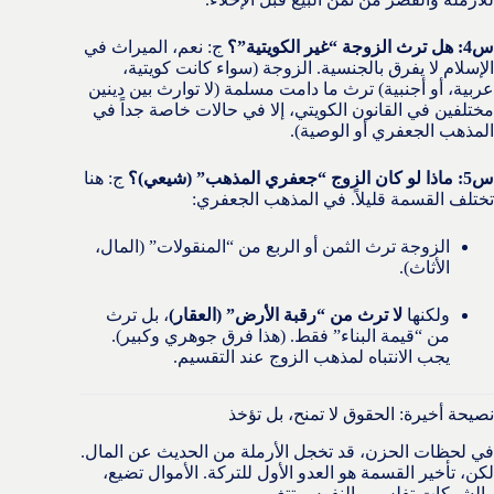
س4: هل ترث الزوجة “غير الكويتية”؟
ج: نعم، الميراث في
الإسلام لا يفرق بالجنسية. الزوجة (سواء كانت كويتية،
عربية، أو أجنبية) ترث ما دامت مسلمة (لا توارث بين دينين
مختلفين في القانون الكويتي، إلا في حالات خاصة جداً في
المذهب الجعفري أو الوصية).
س5: ماذا لو كان الزوج “جعفري المذهب” (شيعي)؟
ج: هنا
تختلف القسمة قليلاً. في المذهب الجعفري:
الزوجة ترث الثمن أو الربع من “المنقولات” (المال،
الأثاث).
ولكنها
لا ترث من “رقبة الأرض” (العقار)
، بل ترث
من “قيمة البناء” فقط. (هذا فرق جوهري وكبير).
يجب الانتباه لمذهب الزوج عند التقسيم.
نصيحة أخيرة: الحقوق لا تمنح، بل تؤخذ
في لحظات الحزن، قد تخجل الأرملة من الحديث عن المال.
لكن، تأخير القسمة هو العدو الأول للتركة. الأموال تضيع،
والشركات تفلس، والنفوس تتغير.