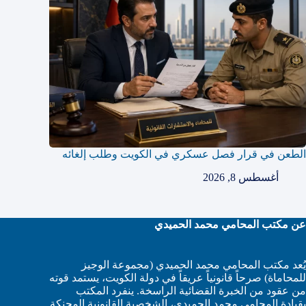
الطعن في قرار فصل عسكري في الكويت وطلب إلغائه
أغسطس 8, 2026
عن مكتب المحامي محمد الحميدي
يُعد مكتب المحامي محمد الحميدي (مجموعة الوجيز
للمحاماة) صرحاً قانونياً عريقاً في دولة الكويت، يستمد قوته
من عقود من الخبرة القضائية الراسخة. ينفرد المكتب
بقيادة المحامي محمد الحميدي، الشخصية القانونية المحنكة