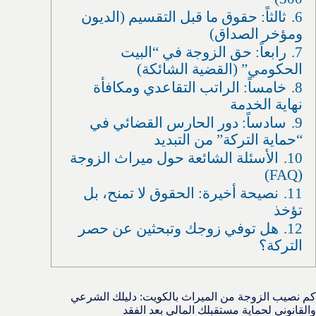
6.
ثالثاً: حقوق ما قبل التقسيم (الديون
ومؤخر الصداق)
7.
رابعاً: حق الزوجة في “البيت
الحكومي” (القضية الشائكة)
8.
خامساً: الراتب التقاعدي ومكافأة
نهاية الخدمة
9.
سادساً: دور الحارس القضائي في
“حماية التركة” من التبديد
10.
الأسئلة الشائعة حول ميراث الزوجة
(FAQ)
11.
نصيحة أخيرة: الحقوق لا تمنح، بل
تؤخذ
12.
هل توفي زوجك وتبحثين عن حصر
التركة؟
كم نصيب الزوجة من الميراث بالكويت: دليلك الشرعي
والقانوني لحماية مستقبلك المالي بعد الفقد