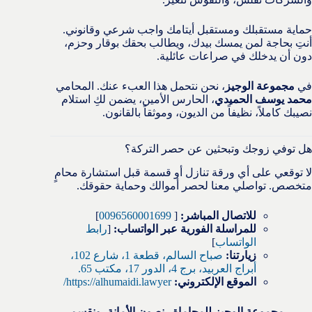
حماية مستقبلك ومستقبل أيتامك واجب شرعي وقانوني.
أنتِ بحاجة لمن يمسك بيدك، ويطالب بحقك بوقار وحزم،
دون أن يدخلك في صراعات عائلية.
في
مجموعة الوجيز
، نحن نتحمل هذا العبء عنك. المحامي
محمد يوسف الحميدي
، الحارس الأمين، يضمن لكِ استلام
نصيبك كاملاً، نظيفاً من الديون، وموثقاً بالقانون.
هل توفي زوجك وتبحثين عن حصر التركة؟
لا توقعي على أي ورقة تنازل أو قسمة قبل استشارة محامٍ
متخصص. تواصلي معنا لحصر أموالك وحماية حقوقك.
للاتصال المباشر:
[
0096560001699
]
للمراسلة الفورية عبر الواتساب:
[
رابط
الواتساب
]
زيارتنا:
صباح السالم، قطعة 1، شارع 102،
أبراج العربيد، برج 4، الدور 17، مكتب 65.
الموقع الإلكتروني:
https://alhumaidi.lawyer/
مجموعة الوجيز للمحاماة.. نصون الأمانة، ونقسم