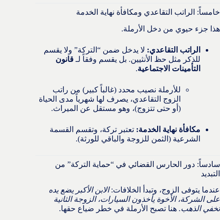
خامساً: الراتب التقاعدي ومكافأة نهاية الخدمة
هذا جزء حيوي من دخل الأرملة.
الراتب التقاعدي:
لا يدخل ضمن “التركة” ولا يقسم
للذكر مثل حظ الأنثيين. بل يقسم وفقاً لـ
قانون
التأمينات الاجتماعية
.
للأرملة نصيب محدد (غالباً كبير) من راتب
الزوج التقاعدي، يصرف لها شهرياً مدى الحياة
(أو حتى تتزوج)، وهو مستقل عن الميراث.
مكافأة نهاية الخدمة:
تعتبر تركة، وتقسم القسمة
الشرعية (الثمن للزوجة والباقي للورثة).
سادساً: دور الحارس القضائي في “حماية التركة” من
التبديد
عندما يتوفى الزوج، وتبدأ الخلافات:
الابن الأكبر يضع يده
على الشركة، الأخوة يأخذون السيارات، الزوجة الثانية
تخفي الذهب.
هنا تصبح الأرملة في خطر ضياع حقها.