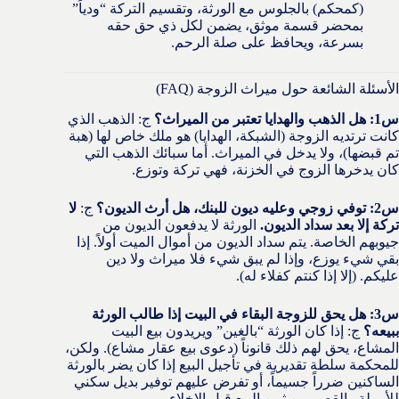
(كمحكم) بالجلوس مع الورثة، وتقسيم التركة “ودياً”
بمحضر قسمة موثق، يضمن لكل ذي حق حقه
بسرعة، ويحافظ على صلة الرحم.
الأسئلة الشائعة حول ميراث الزوجة (FAQ)
س1: هل الذهب والهدايا تعتبر من الميراث؟
ج: الذهب الذي
كانت ترتديه الزوجة (الشبكة، الهدايا) هو ملك خاص لها (هبة
تم قبضها)، ولا يدخل في الميراث. أما سبائك الذهب التي
كان يدخرها الزوج في الخزنة، فهي تركة وتوزع.
س2: توفي زوجي وعليه ديون للبنك، هل أرث الديون؟
ج:
لا
تركة إلا بعد سداد الديون.
الورثة لا يدفعون الديون من
جيوبهم الخاصة. يتم سداد الديون من أموال الميت أولاً. إذا
بقي شيء يوزع، وإذا لم يبق شيء فلا ميراث ولا دين
عليكم. (إلا إذا كنتم كفلاء له).
س3: هل يحق للزوجة البقاء في البيت إذا طالب الورثة
ببيعه؟
ج: إذا كان الورثة “بالغين” ويريدون بيع البيت
المشاع، يحق لهم ذلك قانوناً (دعوى بيع عقار مشاع). ولكن،
للمحكمة سلطة تقديرية في تأجيل البيع إذا كان يضر بالورثة
الساكنين ضرراً جسيماً، أو تفرض عليهم توفير بديل سكني
للأرملة والقصر من ثمن البيع قبل الإخلاء.