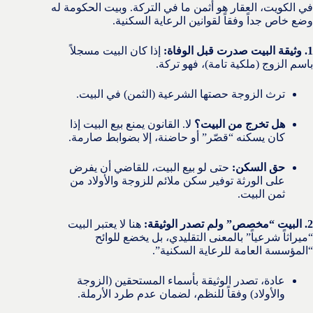
في الكويت، العقار هو أثمن ما في التركة. وبيت الحكومة له
وضع خاص جداً وفقاً لقوانين الرعاية السكنية.
1. وثيقة البيت صدرت قبل الوفاة:
إذا كان البيت مسجلاً
باسم الزوج (ملكية تامة)، فهو تركة.
ترث الزوجة حصتها الشرعية (الثمن) في البيت.
هل تخرج من البيت؟
لا. القانون يمنع بيع البيت إذا
كان يسكنه “قصّر” أو حاضنة، إلا بضوابط صارمة.
حق السكن:
حتى لو بيع البيت، للقاضي أن يفرض
على الورثة توفير سكن ملائم للزوجة والأولاد من
ثمن البيت.
2. البيت “مخصص” ولم تصدر الوثيقة:
هنا لا يعتبر البيت
“ميراثاً شرعياً” بالمعنى التقليدي، بل يخضع للوائح
“المؤسسة العامة للرعاية السكنية”.
عادة، تصدر الوثيقة بأسماء المستحقين (الزوجة
والأولاد) وفقاً للنظم، لضمان عدم طرد الأرملة.