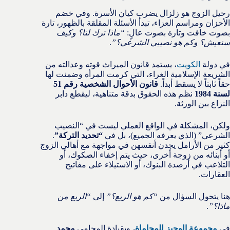
رحيل الزوج هو زلزال يضرب كيان الأسرة. وفي خضم
الأحزان ومراسم العزاء، تبدأ الأسئلة المقلقة بالظهور، تارة
بصوت خافت وتارة بصوت عالٍ:
“ماذا ترك لنا؟ وكيف
سنعيش؟ وكم هو نصيبي الشرعي؟”
.
في دولة
الكويت
، يستمد قانون الميراث قوته وعدالته من
الشريعة الإسلامية الغراء، التي كرمت المرأة وضمنت لها
حقاً ثابتاً لا يسقط أبداً.
قانون الأحوال الشخصية رقم 51
لسنة 1984
نظم هذه الحقوق بدقة متناهية، ليقطع دابر
النزاع بين الورثة.
ولكن، المشكلة في الواقع العملي ليست في “النصيب
الشرعي” (الذي يعرفه الجميع)، بل في
“تحديد التركة”
.
كثير من الأرامل يجدن أنفسهن في مواجهة مع أهالي الزوج
أو أبنائه من زوجة أخرى، حيث يتم إخفاء الصكوك، أو
التلاعب في أرصدة البنوك، أو الاستيلاء على مفاتيح
العقارات.
هنا يتحول السؤال من
“كم هو الربع؟”
إلى
“الربع من
ماذا؟”
.
في
مجموعة الوجيز للمحاماة
، وبقيادة المحامي
محمد