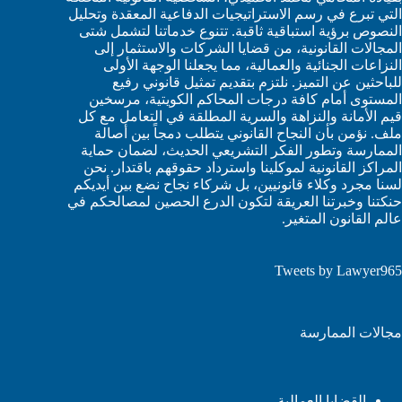
التي تبرع في رسم الاستراتيجيات الدفاعية المعقدة وتحليل
النصوص برؤية استباقية ثاقبة. تتنوع خدماتنا لتشمل شتى
المجالات القانونية، من قضايا الشركات والاستثمار إلى
النزاعات الجنائية والعمالية، مما يجعلنا الوجهة الأولى
للباحثين عن التميز. نلتزم بتقديم تمثيل قانوني رفيع
المستوى أمام كافة درجات المحاكم الكويتية، مرسخين
قيم الأمانة والنزاهة والسرية المطلقة في التعامل مع كل
ملف. نؤمن بأن النجاح القانوني يتطلب دمجاً بين أصالة
الممارسة وتطور الفكر التشريعي الحديث، لضمان حماية
المراكز القانونية لموكلينا واسترداد حقوقهم باقتدار. نحن
لسنا مجرد وكلاء قانونيين، بل شركاء نجاح نضع بين أيديكم
حنكتنا وخبرتنا العريقة لتكون الدرع الحصين لمصالحكم في
عالم القانون المتغير.
Tweets by Lawyer965
مجالات الممارسة
القضايا العمالية