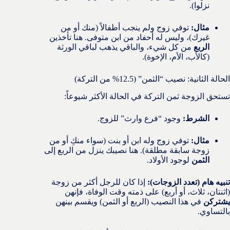
نزلوا).
مثال:
توفي زوج ولم ينجب أطفالاً (منك أو من
غيرك)، وليس له أحفاد من ابن متوفى. هنا تأخذين
الربع
من كل شيء، والباقي يذهب لباقي الورثة
(كالأب، الأم، الإخوة).
الحالة الثانية: نصيب “الثمن” (12.5% من التركة)
تستحق الزوجة ثمن التركة في الحالة الأكثر شيوعاً:
الشرط:
وجود “فرع وارث” للزوج.
مثال:
توفي زوج وله ابن أو بنت (سواء منكِ أو من
زوجة سابقة مطلقة). هنا نصيبك ينزل من الربع إلى
الثمن
لوجود الأولاد.
تنبيه هام (تعدد الزوجات):
إذا كان للرجل أكثر من زوجة
(اثنتان، ثلاث، أو أربع) على ذمته وقت الوفاة، فإنهن
يشتركن
في هذا النصيب (الربع أو الثمن) ويقسم بينهن
بالتساوي.