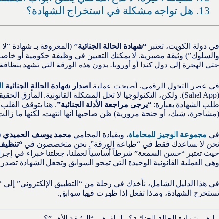
13.
هل تواجه مشكلة في استخراج الشهادة؟
في دولة الكويت، تعتبر
“شهادة الحالة الجنائية”
(المعروفة بـ شهادة “لا
والسلوك”) وثيقة مصيرية. لا يمكنك التعيين في وظيفة حكومية أو خاصة،
حتى الهجرة إلى دول كندا أو أوروبا، بدون هذه الورقة التي تشهد بنظافة
في عصر التحول الرقمي، أصبحت عملية
اصدار شهادة الحالة الجنائية
ا
(Sahel App). ولكن، التكنولوجيا لا تحل المشكلة القانونية. المأزق 
طلب الشهادة بعبارة:
“يرجى مراجعة الأدلة الجنائية”
. هنا يتوقف القلب
(مشاجرة، شيك، أو جنحة مرورية) ظن صاحبها أنها انتهت، لكنها ما زال
في
مجموعة الوجيز للمحاماة
، وبقيادة المحامي
محمد يوسف الحميدي
(
نحن لا نساعدك فقط في “طباعة الورقة”. نحن متخصصون في
“تنظيف 
حيث تعتبر “حسن السمعة” شرطاً أساسياً لعملنا، جعلتنا خبراء في إجر
وهي العملية القانونية الوحيدة التي تمحو السوابق وتجعل الشهادة تصدر 
في هذا الدليل الشامل، نأخذك في رحلة من “التطبيق الإلكتروني” إلى
تستخرج الشهادة، وماذا تفعل إذا ظهرت فيها سوابق.
ما هي شهادة الحالة الجنائية؟ ولماذا هي “الوثيقة الأهم”؟