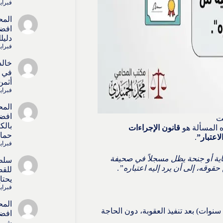
فبراير 4, 6
المح
افضل
دليل
فبراير 4, 6
خالد
في ا
أثمن
فبراير 4, 6
المح
افضل
يت
بالك
ه المسألة هو
قانون الإجراءات
حماي
لاعتبار”
.
فبراير 4, 6
ية أو جنحة يظل مسجلاً في صحيفة
سلط
قوقه، إلى أن يرد إليه اعتباره”
.
للقض
يحتا
فبراير 4, 6
المح
يحدث بمرور مدة زمنية طويلة (5 أو 10 سنوات) بعد تنفيذ العقوبة، دون الحاجة
افضل
شريك