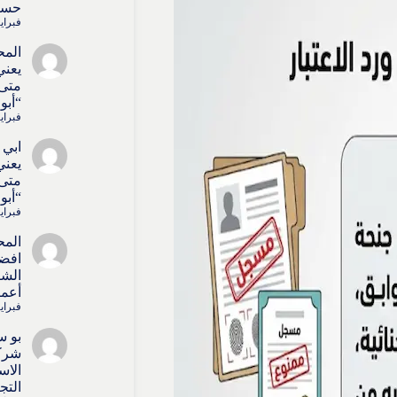
حسا
فبراير 4, 6
المح
يعني
متى 
“أبو
فبراير 4, 6
ابي 
يعني
متى 
“أبو
فبراير 4, 6
المح
افض
الشر
أعما
فبراير 4, 6
بو س
شركا
الاس
التج