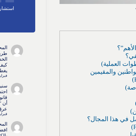
استشارا
الأهم”؟
المح
طريق
في؟
الخد
وات العملية)
كيف 
يغطي
فبراير 15, 
سنيط
اصة)
احتس
قانو
أن “
عرق 
ن)
فبراير 15, 
ضل في هذا المجال؟
المح
افضل
قبل
بالك