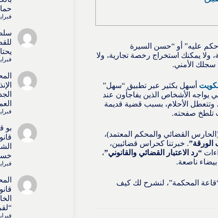
حماي
فبراير 15, 
سلط
للقض
 حكم عليه” أو “حسن السيرة
يحتا
 ولا يمكنك استخراج رخصة تجارية، ولا
فبراير 15, 
 سجلك الأمني.
المح
الإن
لكويت
أسهل بكثير عبر تطبيق “سهل”
الجد
الحقيقي يواجه الأشخاص الذين يفاجأون عند
العم
، وتتعطل الأحلام، بسبب قضية قديمة
فبراير 15, 
ت تلطخ صفحته.
بو 
الحارس القضائي والمحكم المعتمد)،
قانو
الورقة”
. خبرتنا كحراس قضائيين،
الشا
اءات
“رد الاعتبار القضائي والقانوني”
،
خسائ
بيضاء ناصعة.
فبراير 15, 
المح
 “قاعة المحكمة”، لنشرح لك كيف
قانو
الخا
“لقم
فبراير 15, 