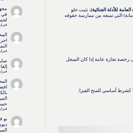
مجه
 العامة للأدلة الجنائية)
، تثبت خلو
في ا
مانة) التي تمنعه من ممارسة حقوقه
لحما
فبراير 15, 
المح
اجرا
النم
فبراير 15, 
رخصة تجارة عامة إذا كان السجل
صايل
إلغا
فبراير 15, 
المح
افض
ها كشرط أساسي للمنح الفيزا.
بالك
المي
حسا
فبراير 4, 6
بو ف
ديون
المي