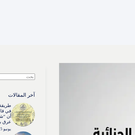
لا
توجد
نتائج
آخر المقالات
طريقة 
في قان
أن “شي
عرق بذ
يونيو 15, 2026