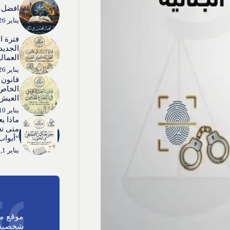
افضل ا
يناير 26, 2026
فترة ا
الجديد:
العمال
يناير 26, 2026
قانون 
الخاص:
العيش”
يناير 10, 2026
ماذا ي
متى تغ
“أبواب
يناير 1, 2026
موقع م
شخصية 