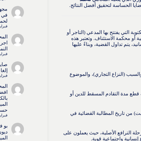
يا الحساسة لتحقيق أفضل النتائج.
مجه
في ا
لحما
فبراير 15, 
) هي الوثيقة الرسمية المكتوبة التي يفتتح بها المدعي (التاجر أو
المح
ة أو محكمة الاستئناف. وتعتبر هذه
اجرا
د، يتم تداول القضية، وبناءً عليها
النم
فبراير 15, 
صايل
إلغا
لسبب (النزاع التجاري)، والموضوع
فبراير 15, 
المح
افض
 قطع مدة التقادم المسقط للدين أو
بالك
المي
حسا
لبت) من تاريخ المطالبة القضائية في
فبراير 4, 6
بو ف
ديون
ة الترافع الأصلية، حيث يعملون على
المي
إنسانية واجتماعية قوية.