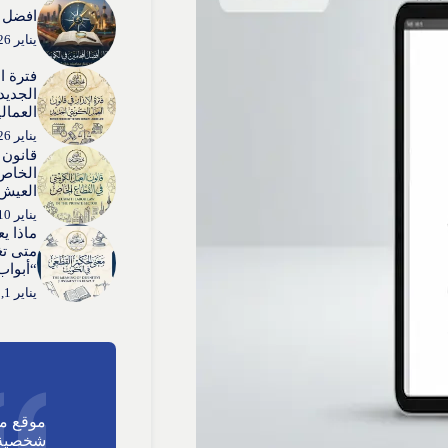
افضل ا
يناير 26, 2026
فترة ا
الجديد:
العمال
يناير 26, 2026
قانون 
الخاص:
العيش”
يناير 10, 2026
ماذا ي
متى تغ
“أبواب
يناير 1, 2026
موقع م
شخصية 