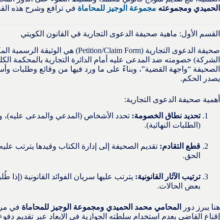
الحميدي ومجموعته
مجموعة الوجيز للمحاماة
في ترافع وشرح هذه القضا
القسم الأول: ماهية صحيفة الدعوى التجارية في القانون الكويتي
صحيفة الدعوى التجارية (Petition/Claim Form
الشركة) خصومته ضد المدعى عليه أمام الدائرة التجارية بالمحكمة الكلي
الصحيفة “واجهة القضية”، وبناءً على ما ورد فيها من وقائع وطلبات وأساني
يصدر الحكم.
أهمية صحيفة الدعوى التجارية:
تحديد نطاق الخصومة:
تحدد الأشخاص (المدعي والمدعى عليه)، وا
(الطلبات النهائية).
قطع التقادم:
تقديم الصحيفة إلى إدارة الكتاب وقيدها يترتب عليه
الحق.
ترتيب الآثار القانونية:
يترتب عليها سريان الفوائد القانونية (إذا طُ
بعض الحالات.
هنا يبرز دور
المحامي محمد الحميدي ومجموعة الوجيز للمحاماة
في مرحل
إقناع القاضي بعدم استخدام سلطته الجوازية في الإبعاد عبر تقديم دفوع 