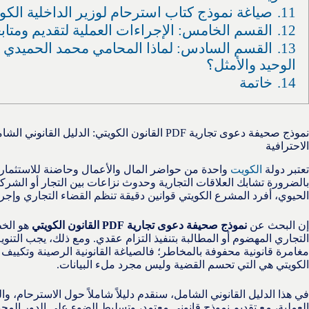
11.
صياغة نموذج كتاب استرحام لوزير الداخلية الك
12.
القسم الخامس: الإجراءات العملية لتقديم ومتا
13.
القسم السادس: لماذا المحامي محمد الحميدي 
الوحيد والأمثل؟
14.
خاتمة
نموذج صحيفة دعوى تجارية PDF القانون الكويتي: الدليل
الاحترافية
تعتبر دولة
الكويت
واحدة من حواضر المال والأعمال وحاضنة للاستثمارات
بالضرورة تشابك العلاقات التجارية وحدوث نزاعات بين التجار أو الشرك
الحيوي، أفرد المشرع الكويتي قوانين دقيقة تنظم القضاء التجاري وإجر
إن البحث عن
نموذج صحيفة دعوى تجارية PDF القانون الكويتي
هو الخط
التجاري المهضوم أو المطالبة بتنفيذ التزام عقدي. ومع ذلك، يجب التنوي
مغامرة قانونية محفوفة بالمخاطر؛ فالصياغة القانونية الرصينة وتكييف 
الكويتي هي التي تحسم القضية وليس مجرد ملء البيانات.
في هذا الدليل القانوني الشامل، سنقدم دليلاً شاملاً حول الاسترحام، وال
العملية، مع تقديم نموذج قانوني معتمد، وتسليط الضوء على الدور المح