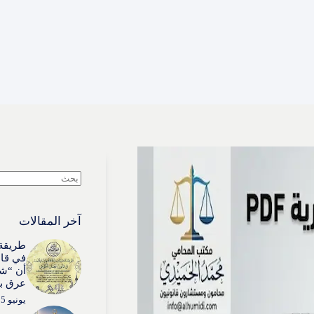
لا
توجد
نتائج
آخر المقالات
طريقة 
في قان
أن “شي
عرق بذ
يونيو 15, 2026