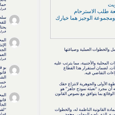
ويت
حماي
فبراير 15, 
بعة طلب الاسترحام
ومجموعة الوجيز هما خيارك
سلط
للقض
يحتا
فبراير 15, 
المح
الإن
 القانوني الشامل والخطوات العملية وصياغتها
الجد
العم
فبراير 15, 
 المحلية والأجنبية، مما يترتب عليه
بو 
ات. لضمان استقرار هذا القطاع
قانو
اءات التقاضي فيه.
الشا
خسائ
وة الأولى والجوهرية لانتزاع حقك
فبراير 15, 
ه أن مجرد “تعبئة نموذج جاهز” هو
الوقائع بما يتوافق مع نصوص القانون
المح
قانو
الخا
مادة القانونية الناظمة له، والخطوات
“لقم
فبراير 15, 
وري الذي يلعبه المحامي
محمد