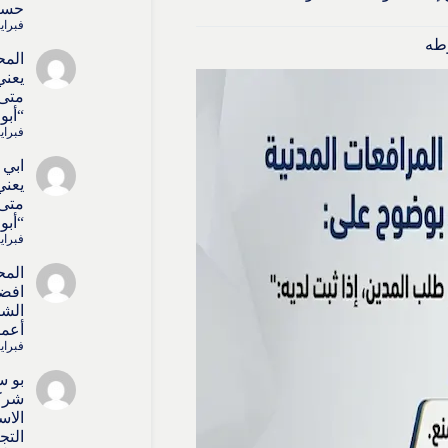
حسا
فبراير 4, 6
وطه
المح
يعني
متى 
“أبو
فبراير 4, 6
ابي 
يعني
متى 
“أبو
فبراير 4, 6
المح
افض
الشر
أعما
فبراير 4, 6
بو س
شركا
الاس
التج