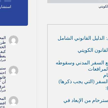
استشارا
 القانون الكويتي: الدليل القانوني الشامل
المح
طريق
الخد
قانون الكويتي
كيف 
يغطي
فبراير 15, 
لمنع السفر المدني وسقوطه
سنيط
احتس
قانو
السفر (التي يجب ذكرها)
أن “
عرق 
فبراير 15, 
المح
سترحام من الإبعاد في
افضل
بالك