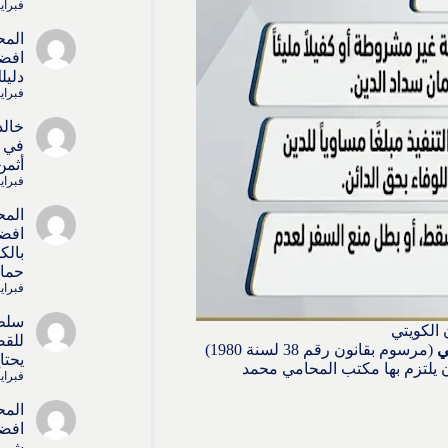
فبراير 4, 6
المح
افضل
دليل
فبراير 4, 6
خالد
في ا
أثمن
فبراير 4, 6
المح
افضل
بالك
حماي
فبراير 4, 6
سلط
للقض
ي
(مرسوم بقانون رقم 38 لسنة 1980)
يحتا
ن يلتزم بها مكتب المحامي محمد
فبراير 4, 6
المح
افضل
شريك