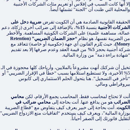
إلا أنها كانت السبب في إفلاس أو تغريم مئات الشركات الأجنبية
والمحلية التي ظنت أن “الجنة” تشملها أيضاً.
الحقيقة القانونية الصادمة هي أن الكويت تفرض
ضريبة دخل على
الشركات الأجنبية
بنسبة
15%
، بالإضافة إلى ضرائب أخرى (زكاة، دعم
عمالة، مساهمة علمية) على الشركات الكويتية المساهمة. والأخطر
من الضريبة نفسها، هو نظام
“حجز الضمان الضريبي” (Retention
Money)
، حيث يُلزم القانون أي جهة (حكومية أو خاصة) تتعاقد مع
شركة أجنبية بحجز
5%
من قيمة العقد وعدم صرفها إلا بعد تقديم
“شهادة براءة ذمة” من وزارة المالية.
تخيل أن شركتك أنهت مشروعاً بالملايين، وأرباحك كلها محجوزة في الـ
5% الأخيرة، ولا تستطيع استلامها بسبب “خطأ في الإقرار الضريبي” أو
“تأخر في التسجيل”. هنا يتحول الحلم الاستثماري إلى كابوس
بيروقراطي ومالي.
أنت لا تحتاج لمحاسب فقط. المحاسب يجمع الأرقام، لكن
محامي
الضرائب
هو من يدافع عنها. أنت بحاجة إلى
محامي ضرائب في
الكويت
. أنت بحاجة إلى خبير يعرف كيف يتفاوض مع “قطاع الضريبة
بوزارة المالية”، ويعرف كيف يستخدم “اتفاقيات منع الازدواج الضريبي”
لتقليل فاتورتك إلى الصفر أحياناً.