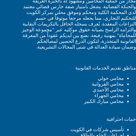
مجاز من جمعية المحامين ومشهود له بالخبرة العريقة
والحنكة القضائية. يشغل بامتياز صفة حارس قضائي معتمد
لدى المحكمة الكلية ومحكم وموفق محلي بمركز الكويت
للتحكيم التجاري، مما يجعله مرجعاً موثوقاً في حسم
النزاعات المعقدة. يُعرف بسجله الحافل بالتكريمات النقابية
والتزامه الراسخ بصيانة حقوق موكليه عبر “مجموعة الوجيز
للمحاماة” بمهنية رفيعة. نضع بين أيديكم عقوداً من المعرفة
القانونية المتجذرة، لتكون الدرع الحصين لمصالحكم
وضمان سيادة العدالة في شتى المجالات التشريعية.
مناطق تقديم الخدمات القانونية
محامي حولي
محامي الفروانية
محامي الأحمدي
محامي الجهراء
محامي مبارك الكبير
خمات احترافية
تأسيس شركات في الكويت
إجراءات الخلع والطلاق