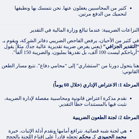
كثير من المحاسبين يغفلون عنها. نحن نتمسك بها ونطبقها
لنحميك من الدفع مرتين.
النزاعات الضريبية: عندما تبالغ وزارة المالية في التقدير
في كثير من الأحيان، يرفض الفاحص الضريبي دفاتر الشركة، ويقوم بـ
“التقدير الجزافي”
(يعني يفرض ضريبة تقديرية عالية جداً). مثلاً: يقول
“أرباحكم ليست 100 ألف، بل نقدرها بمليون، والضريبة 150 ألفاً”.
هنا يتحول دورنا من “استشاري” إلى “محامي دفاع”. نتبع مسار الطعن
القانوني:
المرحلة 1: الاعتراض الإداري (خلال 60 يوماً)
نقدم مذكرة اعتراض قانونية ومحاسبية مفصلة لإدارة الضريبة،
نثبت فيها بالمستندات خطأ التقدير.
المرحلة 2: لجنة الطعون الضريبية
هي لجنة شبه قضائية. نترافع أمامها ونقدم أدلة الإثبات. خبرة
محمد الحميدي
كـ
محكم
تجعله قادراً على إقناع اللجنة بالحجج