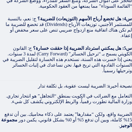
للحجز على أموال الشركة، ومنع السفر للمدراء، ووضع الشركة في
“القائمة السوداء” مما يمنعها من العقود الحكومية.
س4: هل تخضع أرباح الأسهم (التوزيعات) للضريبة؟
ج: نعم، بالنسبة
للمستثمر الأجنبي، توزيعات الأرباح (Dividends) قد تخضع للضريبة ما
لم تكن هناك اتفاقية منع ازدواج ضريبي تنص على سعر مخفض أو
إعفاء.
س5: هل يمكنني استرداد الضريبة إذا حققت خسارة؟
ج: القانون
الكويتي يسمح بـ “ترحيل الخسائر” (Carry Forward) لمدة 3 سنوات.
يعني إذا خسرت هذه السنة، نستخدم هذه الخسارة لتقليل الضريبة في
السنوات القادمة التي تربح فيها. نحن نساعدك في إثبات الخسائر
وترحيلها رسمياً.
نصيحة أخيرة: الضريبة ليست عقوبة، بل تكلفة تدار
التعامل مع الضرائب في الكويت بمنطق “التجاهل” هو انتحار تجاري.
وزارة المالية تطورت رقمياً، والربط الإلكتروني يكشف كل شيء.
الضريبة واقع، ولكن “مقدارها” يعتمد على ذكاء محاميك. بين أن تدفع
15% كاملة، وبين أن تدفع 5% أو 0% بشكل قانوني، يكمن دور
مجموعة
الوجيز
.