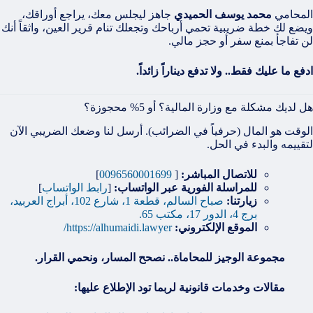
المحامي
محمد يوسف الحميدي
جاهز ليجلس معك، يراجع أوراقك،
ويضع لك خطة ضريبية تحمي أرباحك وتجعلك تنام قرير العين، واثقاً أنك
لن تفاجأ بمنع سفر أو حجز مالي.
ادفع ما عليك فقط.. ولا تدفع ديناراً زائداً.
هل لديك مشكلة مع وزارة المالية؟ أو 5% محجوزة؟
الوقت هو المال (حرفياً في الضرائب). أرسل لنا وضعك الضريبي الآن
لتقييمه والبدء في الحل.
للاتصال المباشر:
[
0096560001699
]
للمراسلة الفورية عبر الواتساب:
[
رابط الواتساب
]
زيارتنا:
صباح السالم، قطعة 1، شارع 102، أبراج العربيد،
برج 4، الدور 17، مكتب 65.
الموقع الإلكتروني:
https://alhumaidi.lawyer/
مجموعة الوجيز للمحاماة.. نصحح المسار، ونحمي القرار.
مقالات وخدمات قانونية لربما تود الإطلاع عليها: