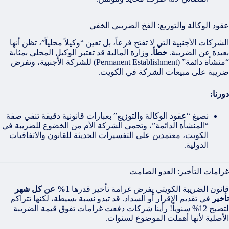
عقود الوكالة والتوزيع: الفخ الضريبي الخفي
الشركات الأجنبية التي لا تفتح فرعاً، بل تعين “وكيلاً محلياً”، تظن أنها
بعيدة عن الضريبة.
خطأ.
وزارة المالية قد تعتبر الوكيل المحلي بمثابة
“منشأة دائمة” (Permanent Establishment) للشركة الأجنبية، وتفرض
ضريبة على مبيعات الشركة في الكويت.
دورنا:
نصيغ “عقود الوكالة والتوزيع” بعبارات قانونية دقيقة تنفي صفة
“المنشأة الدائمة”، وتحمي الشركة الأم من الخضوع للضريبة في
الكويت، معتمدين على التفسيرات الحديثة للقانون والاتفاقيات
الدولية.
غرامات التأخير: العدو الصامت
قانون الضريبة الكويتي يفرض غرامة تأخير قدرها
1% عن كل شهر
تأخير
في تقديم الإقرار أو السداد. قد تبدو نسبة بسيطة، لكنها تتراكم
لتصبح 12% سنوياً! رأينا شركات دفعت غرامات تفوق قيمة الضريبة
الأصلية لأنها أهملت الموضوع لسنوات.