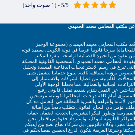
5/5 - (1 صوت واحد)
عن مكتب المحامي محمد الحميدي
يُعد مكتب المحامي محمد الحميدي (مجموعة الوجيز
للمحاماة) صرحاً قانونياً عريقاً في دولة الكويت، يستمد قوته
من عقود من الخبرة القضائية الراسخة. ينفرد المكتب
بقيادة المحامي محمد الحميدي، الشخصية القانونية المحنكة
التي تبرع في رسم الاستراتيجيات الدفاعية المعقدة وتحليل
النصوص برؤية استباقية ثاقبة. تتنوع خدماتنا لتشمل شتى
المجالات القانونية، من قضايا الشركات والاستثمار إلى
النزاعات الجنائية والعمالية، مما يجعلنا الوجهة الأولى
للباحثين عن التميز. نلتزم بتقديم تمثيل قانوني رفيع
المستوى أمام كافة درجات المحاكم الكويتية، مرسخين
قيم الأمانة والنزاهة والسرية المطلقة في التعامل مع كل
ملف. نؤمن بأن النجاح القانوني يتطلب دمجاً بين أصالة
الممارسة وتطور الفكر التشريعي الحديث، لضمان حماية
المراكز القانونية لموكلينا واسترداد حقوقهم باقتدار. نحن
لسنا مجرد وكلاء قانونيين، بل شركاء نجاح نضع بين أيديكم
حنكتنا وخبرتنا العريقة لتكون الدرع الحصين لمصالحكم في