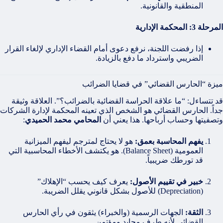
المنطقية والقانونية.
المرحلة 3: المحكمة الإدارية
إذا رفضت اللجنة، نرفع دعوى أمام القضاء الإداري لإلغاء القرار
الضريبي واسترداد ما دفع بالزيادة.
ميزة “الحارس القضائي” في قضايا الضرائب
قد تتساءل: “ما علاقة الحراسة القضائية بالضرائب؟”. العلاقة وثيقة
جداً. الحارس القضائي هو الشخص الذي تعينه المحكمة لإدارة الشركات
وتصفيتها وحساب أرباحها. هذا يعني أن
المحامي محمد الحميدي
:
يفهم المحاسبة بعمق:
هو لا يحتاج لمترجم ليفهم الميزانية
العمومية (Balance Sheet). هو يكتشف الأخطاء المحاسبية التي
قد تورطك ضريبياً.
خبير في تقييم الأصول:
يعرف كيف يحسب “الإهلاك”
(Depreciation) للأصول بشكل قانوني يقلل الضريبة.
الثقة:
الجهات الرسمية (والخبراء) يثقون في رأي الحارس
القضائي لأنه طرف محايد ومؤتمن.