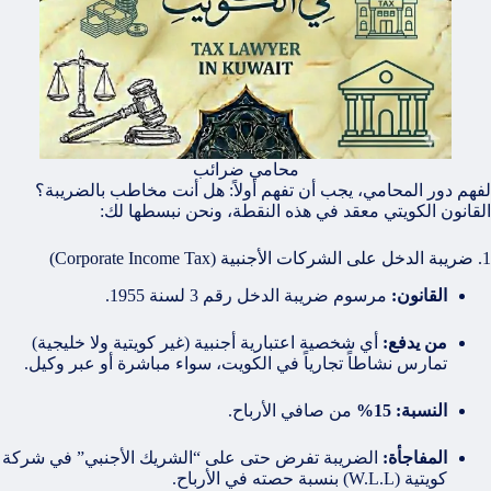
محامي ضرائب
لفهم دور المحامي، يجب أن تفهم أولاً: هل أنت مخاطب بالضريبة؟
القانون الكويتي معقد في هذه النقطة، ونحن نبسطها لك:
1. ضريبة الدخل على الشركات الأجنبية (Corporate Income Tax)
القانون:
مرسوم ضريبة الدخل رقم 3 لسنة 1955.
من يدفع:
أي شخصية اعتبارية أجنبية (غير كويتية ولا خليجية)
تمارس نشاطاً تجارياً في الكويت، سواء مباشرة أو عبر وكيل.
النسبة:
15%
من صافي الأرباح.
المفاجأة:
الضريبة تفرض حتى على “الشريك الأجنبي” في شركة
كويتية (W.L.L) بنسبة حصته في الأرباح.