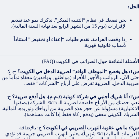
الحل:
نحن نضعك في نظام “التنبيه المبكر”. نذكرك بمواعيد تقديم
الإقرارات (يوم 15 من الشهر الرابع بعد نهاية السنة المالية).
إذا وقعت الغرامة، نقدم طلبات “إعفاء أو تخفيض” استناداً
لأسباب قانونية قهرية.
الأسئلة الشائعة حول الضرائب في الكويت (FAQ)
س1: هل يخضع “الموظف الوافد” لضريبة الدخل في الكويت؟
ج: لا.
حتى الآن، الرواتب والأجور للأفراد (مواطنين ووافدين) معفاة تماماً من
ضريبة الدخل. الضريبة تفرض على أرباح “الشركات” فقط.
س2: أنا شريك أجنبي في شركة كويتية (ذ.م.م)، هل أدفع ضريبة؟
ج:
نعم، حصتك من الأرباح خاضعة لضريبة الـ 15%. الشركة (بصفتها
الاعتبارية) مسؤولة عن حجز هذه الضريبة من أرباحك وتوريدها للمالية.
الشريك الكويتي معفى (يدفع زكاة فقط إذا كانت مساهمة).
س3: ما هي عقوبة التهرب الضريبي في الكويت؟
ج: بالإضافة
للغرامات المالية (1% شهرياً)، يعتبر التهرب الضريبي جريمة قد تؤدي