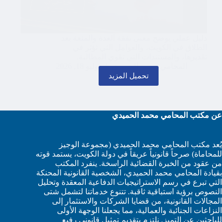
دليل عملي يوضح معنى نفقة العدة والمتعة بعد
الطلاق في الكويت، والعوامل التي تؤثر في
تقديرها، والمستندات التي تقوي المطالبة.
المحامي محمد الحميدي
يوليو 18, 2026
تحميل المزيد
عن مكتب المحامي محمد الحميدي
يُعد مكتب المحامي محمد الحميدي (مجموعة الوجيز
للمحاماة) صرحاً قانونياً عريقاً في دولة الكويت، يستمد قوته
من عقود من الخبرة القضائية الراسخة. ينفرد المكتب
بقيادة المحامي محمد الحميدي، الشخصية القانونية المحنكة
التي تبرع في رسم الاستراتيجيات الدفاعية المعقدة وتحليل
النصوص برؤية استباقية ثاقبة. تتنوع خدماتنا لتشمل شتى
المجالات القانونية، من قضايا الشركات والاستثمار إلى
النزاعات الجنائية والعمالية، مما يجعلنا الوجهة الأولى
للباحثين عن التميز. نلتزم بتقديم تمثيل قانوني رفيع