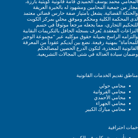
المحامي محمد يوسف الحميدي قامة قانونية كويتية بارزة،
مجاز من جمعية المحامين ومشهود له بالخبرة العريقة
والحنكة القضائية. يشغل بامتياز صفة حارس قضائي معتمد
لدى المحكمة الكلية ومحكم وموفق محلي بمركز الكويت
للتحكيم التجاري، مما يجعله مرجعاً موثوقاً في حسم
النزاعات المعقدة. يُعرف بسجله الحافل بالتكريمات النقابية
والتزامه الراسخ بصيانة حقوق موكليه عبر “مجموعة الوجيز
للمحاماة” بمهنية رفيعة. نضع بين أيديكم عقوداً من المعرفة
القانونية المتجذرة، لتكون الدرع الحصين لمصالحكم
وضمان سيادة العدالة في شتى المجالات التشريعية.
مناطق تقديم الخدمات القانونية
محامي حولي
محامي الفروانية
محامي الأحمدي
محامي الجهراء
محامي مبارك الكبير
خمات احترافية
تأسيس شركات في الكويت