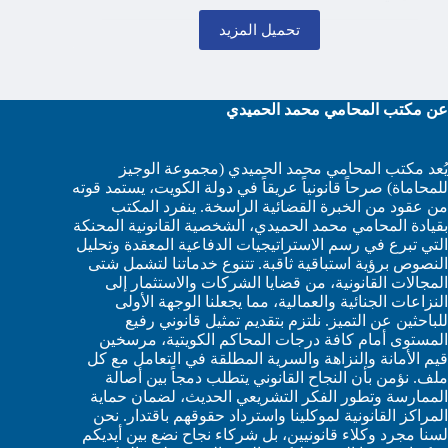
تحميل المزيد
عن مكتب المحامي محمد الحميدي
يُعد مكتب المحامي محمد الحميدي (مجموعة الوجيز
للمحاماة) صرحاً قانونياً عريقاً في دولة الكويت، يستمد قوته
من عقود من الخبرة القضائية الراسخة. ينفرد المكتب
بقيادة المحامي محمد الحميدي، الشخصية القانونية المحنكة
التي تبرع في رسم الاستراتيجيات الدفاعية المعقدة وتحليل
النصوص برؤية استباقية ثاقبة. تتنوع خدماتنا لتشمل شتى
المجالات القانونية، من قضايا الشركات والاستثمار إلى
النزاعات الجنائية والعمالية، مما يجعلنا الوجهة الأولى
للباحثين عن التميز. نلتزم بتقديم تمثيل قانوني رفيع
المستوى أمام كافة درجات المحاكم الكويتية، مرسخين
قيم الأمانة والنزاهة والسرية المطلقة في التعامل مع كل
ملف. نؤمن بأن النجاح القانوني يتطلب دمجاً بين أصالة
الممارسة وتطور الفكر التشريعي الحديث، لضمان حماية
المراكز القانونية لموكلينا واسترداد حقوقهم باقتدار. نحن
لسنا مجرد وكلاء قانونيين، بل شركاء نجاح نضع بين أيديكم