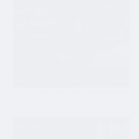
رفع الضبط والإحضار في قضايا التنفيذ بالكويت