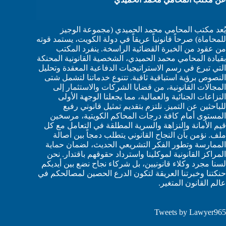
فبراير 12, 2026
يُعد مكتب المحامي محمد الحميدي (مجموعة الوجيز
للمحاماة) صرحاً قانونياً عريقاً في دولة الكويت، يستمد قوته
من عقود من الخبرة القضائية الراسخة. ينفرد المكتب
بقيادة المحامي محمد الحميدي، الشخصية القانونية المحنكة
التي تبرع في رسم الاستراتيجيات الدفاعية المعقدة وتحليل
النصوص برؤية استباقية ثاقبة. تتنوع خدماتنا لتشمل شتى
المجالات القانونية، من قضايا الشركات والاستثمار إلى
النزاعات الجنائية والعمالية، مما يجعلنا الوجهة الأولى
للباحثين عن التميز. نلتزم بتقديم تمثيل قانوني رفيع
المستوى أمام كافة درجات المحاكم الكويتية، مرسخين
قيم الأمانة والنزاهة والسرية المطلقة في التعامل مع كل
ملف. نؤمن بأن النجاح القانوني يتطلب دمجاً بين أصالة
الممارسة وتطور الفكر التشريعي الحديث، لضمان حماية
المراكز القانونية لموكلينا واسترداد حقوقهم باقتدار. نحن
لسنا مجرد وكلاء قانونيين، بل شركاء نجاح نضع بين أيديكم
حنكتنا وخبرتنا العريقة لتكون الدرع الحصين لمصالحكم في
عالم القانون المتغير.
Tweets by Lawyer965