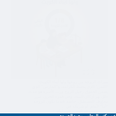
ميراث الزوجة من زوجها ولها أبناء الكويت:
“الثمن” الذي يحفظ الكرامة، و”الحارس” الذي
يضمن الحقوق رحيل الزوج ورب الأسرة هو حدث
جلل يهز أركان البيت. وفي غمرة الحزن، تبرز
مخاوف المستقبل، خاصة عندما تكون الزوجة
“أماً” لأيتام، أو شريكة في…
مجموعة الوجيز للمحاماة
عن مكتب المحامي محمد الحميدي