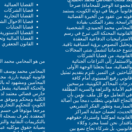
القضايا العمالية
(مجموعة الوجيز للمحاماة) صرحاً
قضايا الشركات
قانونياً عريقاً في دولة الكويت، يستمد
القضايا التجارية
قوته من عقود من الخبرة القضائية
قضايا الاحوال ال
الراسخة. ينفرد المكتب بقيادة
قضايا الجنايات
المحامي محمد الحميدي، الشخصية
القضايا الدستورية 
القانونية المحنكة التي تبرع في رسم
القضايا المالية وت
الاستراتيجيات الدفاعية المعقدة
القانون الجعفري
وتحليل النصوص برؤية استباقية ثاقبة.
تتنوع خدماتنا لتشمل شتى المجالات
القانونية، من قضايا الشركات
من هو المحامي محمد ا
والاستثمار إلى النزاعات الجنائية
والعمالية، مما يجعلنا الوجهة الأولى
المحامي محمد يوسف ال
للباحثين عن التميز. نلتزم بتقديم تمثيل
قانونية كويتية بارزة، م
قانوني رفيع المستوى أمام كافة
المحامين ومشهود له بالخ
درجات المحاكم الكويتية، مرسخين
والحنكة القضائية. يشغل 
قيم الأمانة والنزاهة والسرية المطلقة
حارس قضائي معتمد لدى
في التعامل مع كل ملف. نؤمن بأن
الكلية ومحكم وموفق مح
النجاح القانوني يتطلب دمجاً بين أصالة
الكويت للتحكيم التجاري،
الممارسة وتطور الفكر التشريعي
مرجعاً موثوقاً في حسم 
الحديث، لضمان حماية المراكز
المعقدة. يُعرف بسجله ا
القانونية لموكلينا واسترداد حقوقهم
بالتكريمات النقابية والت
باقتدار. نحن لسنا مجرد وكلاء
بصيانة حقوق موكليه عب
قانونيين، بل شركاء نجاح نضع بين