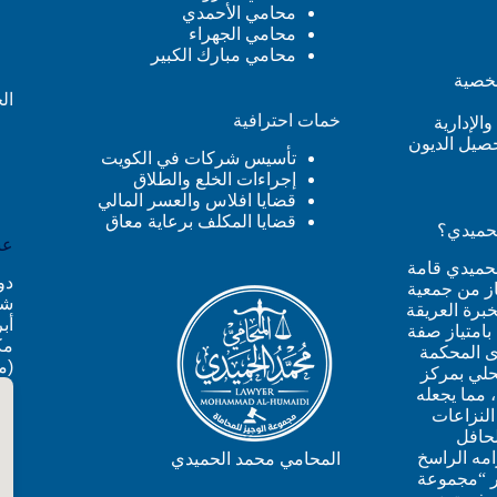
محامي الأحمدي
محامي الجهراء
محامي مبارك الكبير
شخصية
ال
خمات احترافية
والإدارية
حصيل الديون
تأسيس شركات في الكويت
إجراءات الخلع والطلاق
قضايا افلاس والعسر المالي
قضايا المكلف برعاية معاق
لحميدي؟
عن
حميدي قامة
جاز من جمعية
شار
برة العريقة
بامتياز صفة
مك
 المحكمة
(م
لي بمركز
 مما يجعله
النزاعات
لحافل
زامه الراسخ
المحامي محمد الحميدي
ر “مجموعة