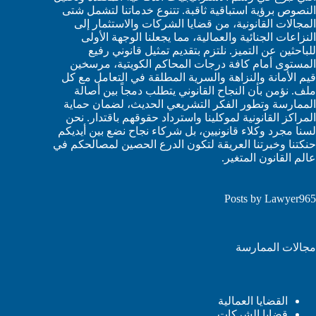
النصوص برؤية استباقية ثاقبة. تتنوع خدماتنا لتشمل شتى
المجالات القانونية، من قضايا الشركات والاستثمار إلى
النزاعات الجنائية والعمالية، مما يجعلنا الوجهة الأولى
للباحثين عن التميز. نلتزم بتقديم تمثيل قانوني رفيع
المستوى أمام كافة درجات المحاكم الكويتية، مرسخين
قيم الأمانة والنزاهة والسرية المطلقة في التعامل مع كل
ملف. نؤمن بأن النجاح القانوني يتطلب دمجاً بين أصالة
الممارسة وتطور الفكر التشريعي الحديث، لضمان حماية
المراكز القانونية لموكلينا واسترداد حقوقهم باقتدار. نحن
لسنا مجرد وكلاء قانونيين، بل شركاء نجاح نضع بين أيديكم
حنكتنا وخبرتنا العريقة لتكون الدرع الحصين لمصالحكم في
عالم القانون المتغير.
Posts by Lawyer965
مجالات الممارسة
القضايا العمالية
قضايا الشركات